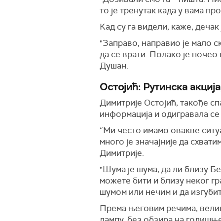
то је тренутак када у вама про
Кад су га видели, каже, дечак
"Заправо, направио је мало с
да се врати. Полако је почео
Душан.
Остојић: Рутинска акција
Димитрије Остојић, такође спа
информација и одигравала се
“Ми често имамо овакве ситуац
много је значајније да схвати
Димитрије.
"Шума је шума, да ли близу Бе
можете бити и близу неког гра
шумом или нечим и да изгубит
Према његовим речима, велик
лампу, без обзира на годишње