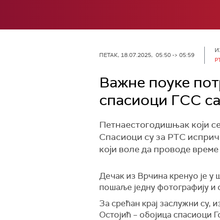
И
ПЕТАК, 18.07.2025, 05:50 -> 05:59
Р
Важне поуке потр
спасиоци ГСС са
Петнаестогодишњак који се 
Спасиоци су за РТС исприч
који воле да проводе време
Дечак из Врчина кренуо је у ш
пошаље једну фотографију и 
За срећан крај заслужни су, 
Остојић – обојица спасиоци 