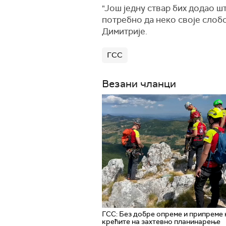
"Још једну ствар бих додао шт
потребно да неко своје слобо
Димитрије.
ГСС
Везани чланци
ГСС: Без добре опреме и припреме 
крећите на захтевно планинарење