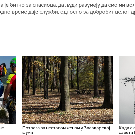
а је битно за спасиоца, да људи разумеју да смо ми вол
дно време даје служби, односно за добробит целог др
не
Потрага за несталом женом у Звездарској
Када ск
шуми
савети 