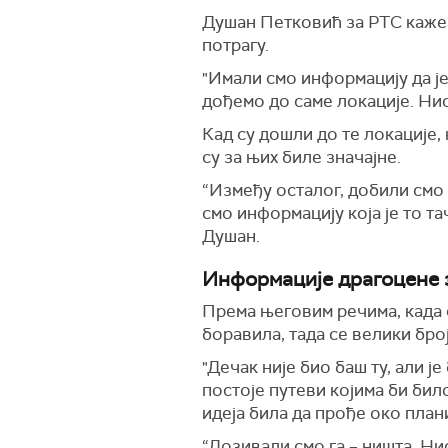
Душан Петковић за РТС каже 
потрагу.
"Имали смо информацију да је
дођемо до саме локације. Нис
Кад су дошли до те локације,
су за њих биле значајне.
“Између осталог, добили смо 
смо информацију која је то та
Душан.
Информације драгоцене 
Према његовим речима, када сп
боравила, тада се велики бр
"Дечак није био баш ту, али 
постоје путеви којима би бил
идеја била да прође око плани
“Дозивали смо га – ништа. Ни