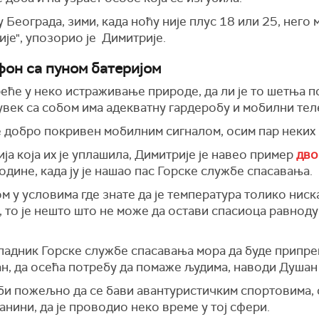
у Београда, зими, када ноћу није плус 18 или 25, него 
је", упозорио је Димитрије.
фон са пуном батеријом
креће у неко истраживање природе, да ли је то шетња 
увек са собом има адекватну гардеробу и мобилни тел
је добро покривен мобилним сигналом, осим пар неких
ија која их је уплашила, Димитрије је навео пример
дво
одине, када ју је нашао пас Горске службе спасавања.
м у условима где знате да је температура толико ниск
 то је нешто што не може да остави спасиоца равноду
ипадник Горске службе спасавања мора да буде припре
ан, да осећа потребу да помаже људима, наводи Душан
би пожељно да се бави авантуристичким спортовима, о
анини, да је проводио неко време у тој сфери.