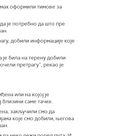
одмах оформили тимове за
 да је потребно да што пре
ан.
рагу, добили информације које
а је била на терену добили
почели претрагу”, рекао је
ђена или на којој је
 близини саме тачке.
рена, закључили смо да
ијама које смо добили, његова
шан.
 да неко лежи поред пута. И