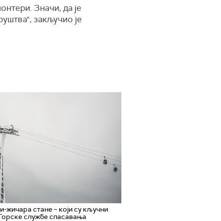
онтери. Значи, да је
уштва", закључио је
и-жичара стане – који су кључни
Горске службе спасавања