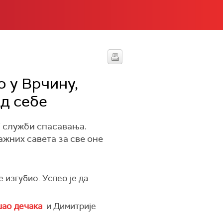
о у Врчину,
од себе
ј служби спасавања.
жних савета за све оне
е изгубио. Успео је да
шао дечака
и Димитрије