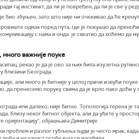
ради тај инстинкт, да ли је повређен, да ли је све у ред
 је био збуњен, зато што није ни очекивао да ће крену
кровиште одмах поред пута, где је покушао да преноћи 
 комуникацију с нама и онда је схватио да хоћемо да м
, много важније поуке
силац, рекао је да је ово за њих била изузетна рутинс
 у близини Београда.
ије, али много је битније у целој причи извући поуке и
мо, да пренесемо поруку свима да је врло лако доћи у т
ограда или далеко, није битно. Топологија терена је т
да, близу неког битног објекта, али да уђете у просто
е оријентацију", објашњава Димитрије.
и проблем и разлог губљења људи је често мрак, када
 доба и на узраст особе која се изгубила.