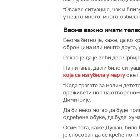
"Овакве ситуације, чак и близ
у нешто много, много озбиљни
Веома важно имати теле
Веома битно је, каже, да ко 
обронцима или нешто друго, 
Рекао је да је већи део Срби
На питање, да ли било ситуац
која се изгубила у марту
ове г
"Када трагате за малим детето
преживети ноћ на отвореном,
Димитрије.
Да би неко могао да буде пр
одређене обуке, да буде хум
Осим тога, каже Душан, било 
је способан да се креће по пл