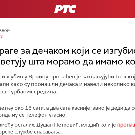
РТС
ЗВОР:
ТС
аге за дечаком који се изгуби
ветују шта морамо да имамо к
изгубио у Врчину пронађен је захваљујући Горско
али како су пронашли дечака и навели неколико ва
 ван урбаних средина.
етњу око 18 сати, а два сата касније јавио је деди да с
онда му се телефон угасио.
између осталих, Душан Петковић, младић који је
прона
Горске службе спасавања.