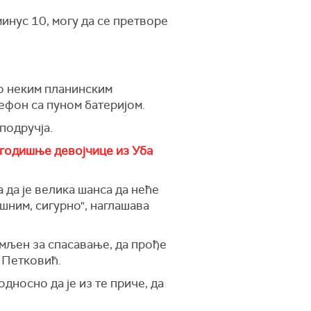
минус 10, могу да се претворе
по неким планинским
ефон са пуном батеријом.
 подручја.
годишње девојчице из Уба
а да је велика шанса да неће
шним, сигурно", наглашава
мљен за спасавање, да прође
 Петковић.
дносно да је из те приче, да