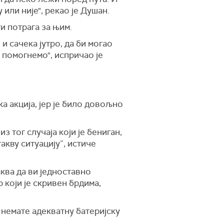
у или није", рекао је Душан.
ти потрага за њим.
и сачека јутро, да би могао
у помогнемо", испричао је
ка акција, јер је било довољно
з тог случаја који је бениган,
акву ситуацију”, истиче
аква да ви једноставно
р који је скривен брдима,
 немате адекватну батеријску