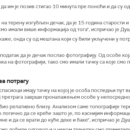
да им је позив стигао 10 минута пре поноћи и да су 
 на терену изгубљен дечак, да је 15 година старости и
мо имали више информација од тога", испричао је Душ
 каже, онда су од мештана који су били укључени у пот
податак да је дечак послао фотографију. Од особе кој
чка на фотографији, тако смо имали тачку са које смо 
за потрагу
асиоци имају тачку на којој је особа последњи пут ви
ој претрага заврши проналажењем особе у непосредној
је био релативно близу. Анализом саме топографије те
о логично да се креће зашто је, по каснијим информац
не и да се врати до куће деке и баке", испричао је Ду
смо добили одговор и у неком тренутку смо приметили