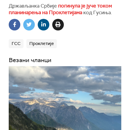
Држављанка Србије
погинула је јуче током
планинарења на Проклетијама
код Гусиња.
ГСС
Проклетије
Везани чланци