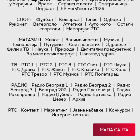
|
|
|
|
у Украјини
Време
Сервисне вести
Сматрачница
|
Подкаст
ЕУ могућности 2026
|
|
|
|
СПОРТ
Фудбал
Кошарка
Тенис
Одбојка
|
|
|
|
Рукомет
Ватерполо
Атлетика
Ауто-мото
Остали
|
спортови
Меморијал РТС
|
|
|
МАГАЗИН
Живот
Занимљивости
Музика
|
|
|
|
Технологијa
Путујемо
Свет познатих
Здравље
|
|
|
|
Филм и ТВ
Наука
Природа
Дигитални предузетник
|
За мале велике хероје
Наизглед здрав
|
|
|
|
|
ТВ
РТС 1
РТС 2
РТС 3
РТС Свет
РТС Наука
|
|
|
|
РТС Драма
РТС Живот
РТС Класика
РТС Коло
|
|
РТС Трезор
РТС Музика
РТС Полетарац
|
|
РАДИО
Радио Београд 1
Радио Београд 2
Радио
|
|
|
Београд 3
Београд 202
Радио Плетеница
Радио
|
|
|
Рокенролер
Радио Џубокс
Радио Вртешка
Радио
|
Џезер
Архив
|
|
|
|
РТС
Контакт
Маркетинг
Јавне набавке
Конкурси
Интернет портал
МАПА САЈТА