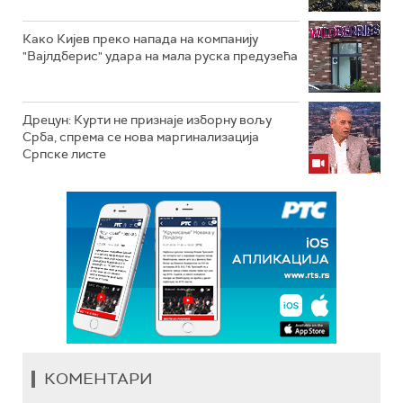
Како Кијев преко напада на компанију
"Вајлдберис" удара на мала руска предузећа
Дрецун: Курти не признаје изборну вољу
Срба, спрема се нова маргинализација
Српске листе
КОМЕНТАРИ