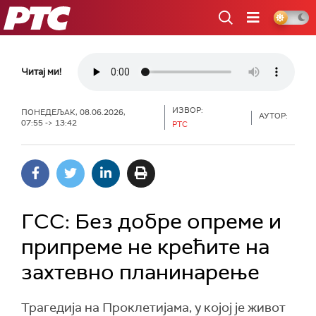
РТС
Читај ми!
ИЗВОР:
ПОНЕДЕЉАК, 08.06.2026,
АУТОР:
07:55 -> 13:42
РТС
ГСС: Без добре опреме и
припреме не крећите на
захтевно планинарење
Трагедија на Проклетијама, у којој је живот