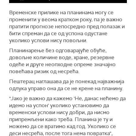
Временске прилике на планинама могу се
променити у веома кратком року, па је важно
пратити прогнозе непосредно пред полазак и
бити спреман да се од успона одустане
уколико услови нису повољни.
Планинарење без одговарајуће обуће,
довољне количине воде, хране, резервне
одеће и друге неопходне опреме значајно
повећава ризик од несрећа.
Пештерац наглашава да је понекад најважнија
одлука управо она да се не крене на планину.
"Јако је важно да кажемо 'Не, данас нећемо да
идемо на успон' уколико установимо да
временски услови нису добри, да нисмо
припремљени како треба. Планина је ту и
можемо да се вратимо кад год. Уколико се
деси несрећа, после тога нема повратка",