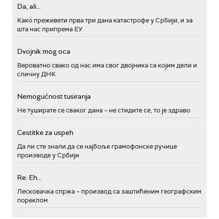
Da, ali...
Како преживети прва три дана катастрофе у Србији, и за
шта нас припрема ЕУ
Dvojnik mog oca
Вероватно свако од нас има свог двојника са којим дели и
сличну ДНК
Nemogućnost tusiranja
Не туширате се сваког дана – не стидите се, то је здраво
Cestitke za uspeh
Да ли сте знали да се најбоље грамофонске ручице
производе у Србији
Re: Eh...
Лесковачка спржа – производ са заштићеним географским
пореклом