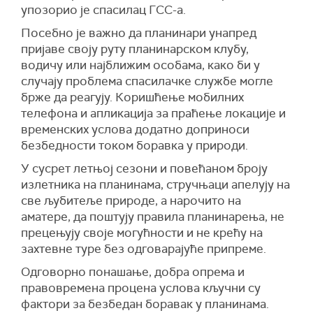
упозорио је спасилац ГСС-а.
Посебно је важно да планинари унапред
пријаве своју руту планинарском клубу,
водичу или најближим особама, како би у
случају проблема спасилачке службе могле
брже да реагују. Коришћење мобилних
телефона и апликација за праћење локације и
временских услова додатно доприноси
безбедности током боравка у природи.
У сусрет летњој сезони и повећаном броју
излетника на планинама, стручњаци апелују на
све љубитеље природе, а нарочито на
аматере, да поштују правила планинарења, не
прецењују своје могућности и не крећу на
захтевне туре без одговарајуће припреме.
Одговорно понашање, добра опрема и
правовремена процена услова кључни су
фактори за безбедан боравак у планинама.