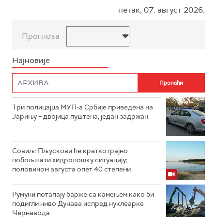
петак, 07. август 2026.
Прогноза
Најновије
Три полицајца МУП-а Србије приведена на
Јарињу – двојица пуштена, један задржан
Совиљ: Пљускови ће краткотрајно
побољшати хидролошку ситуацију;
половином августа опет 40 степени
Румуни потапају барже са камењем како би
подигли ниво Дунава испред нуклеарке
Чернавода