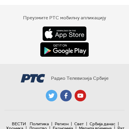
Преузмите РТС мобилну апликацију
Радио Телевизија Србије
|
|
|
|
ВЕСТИ
Политика
Регион
Свет
Србија данас
|
|
|
|
Хроника
Друштво
Економија
Мерила времена
Рат