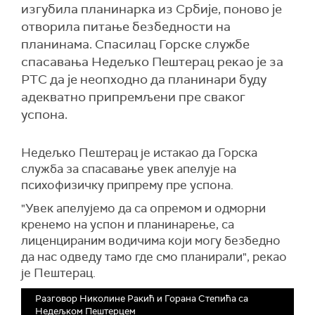
изгубила планинарка из Србије, поново је
отворила питање безбедности на
планинама. Спасилац Горске службе
спасавања Недељко Пештерац рекао је за
РТС да је неопходно да планинари буду
адекватно припремљени пре сваког
успона.
Недељко Пештерац је истакао да Горска
служба за спасавање увек апелује на
психофизичку припрему пре успона.
"Увек апелујемо да са опремом и одморни
кренемо на успон и планинарење, са
лиценцираним водичима који могу безбедно
да нас одведу тамо где смо планирали", рекао
је Пештерац.
Разговор Николине Ракић и Горана Степића са
Недељком Пештерцем