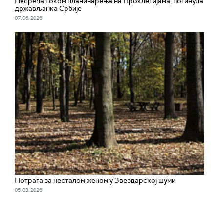
Несрећа током планинарења на Проклетијама, погинула
држављанка Србије
07. 06. 2026.
Потрага за несталом женом у Звездарској шуми
05. 03. 2026.