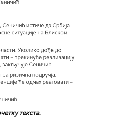
Сеничић.
, Сеничић истиче да Србија
сне ситуације на Блиском
ласти. Уколико дође до
вати – прекинуће реализацију
, закључује Сеничић.
 за ризична подручја.
енције ће одмах реаговати –
еничић.
четку текста.