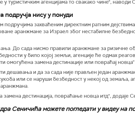
ге у туристичким агенцијама то свакако чине", наводи 
а подручја нису у понуди
им подручјима захваћеним директним ратним дејствима
оване аранжмане за Израел због нестабилне безбедно
ња. До сада нисмо правили аранжмане за ризичне об
едности у било којој земљи, агенције ће одмах реаго
ти омогућена замена дестинације или повраћај новца“
и дешавања и да за сада није прављен један аранжман
укоба или се наруши безбедност у некој од земаља, аг
 аранжмана.
ћа замена дестинација, повраћање новца итд", додаје С
ра Сеничића можете погледати у видеу на по