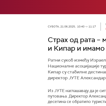
СУБОТА, 21.06.2025, 10:40 -> 11:17
Страх од рата – 
и Кипар и имамо
Ратни сукоб између Израела
Националне асоцијације тур
Кипар су стабилне дестинац
директор ЈУТЕ Александар
Из ЈУТЕ наглашавају да је сит
путовања. Директор Александ
десетина се обратило туристи