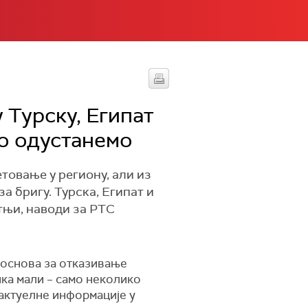
 Турску, Египат
ко одустанемо
товање у региону, али из
а бригу. Турска, Египат и
тњи, наводи за РТС
а основа за отказивање
ика мали – само неколико
 актуелне информације у