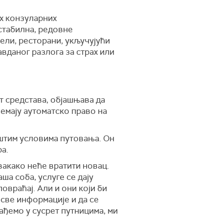
их конзуларних
 стабилна, редовне
ели, ресторани, укључујући
вданог разлога за страх или
т средстава, објашњава да
 немају аутоматско право на
општим условима путовања. Он
а.
вакако неће вратити новац.
ша соба, услуге се дају
овраћај. Али и они који би
 све информације и да се
ађемо у сусрет путницима, ми