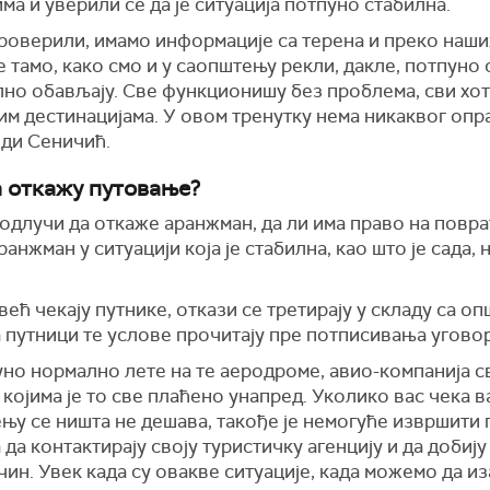
 и уверили се да је ситуација потпуно стабилна.
 проверили, имамо информације са терена и преко наш
е тамо, како смо и у саопштењу рекли, дакле, потпуно
лно обављају. Све функционишу без проблема, сви хот
им дестинацијама. У овом тренутку нема никаквог опра
оди Сеничић.
а откажу путовање?
одлучи да откаже аранжман, да ли има право на повра
анжман у ситуацији која је стабилна, као што је сада,
већ чекају путнике, откази се третирају у складу са 
а путници те услове прочитају пре потписивања уговор
уно нормално лете на те аеродроме, авио-компанија с
 којима је то све плаћено унапред. Уколико вас чека ва
у се ништа не дешава, такође је немогуће извршити п
да контактирају своју туристичку агенцију и да добију
ин. Увек када су овакве ситуације, када можемо да из