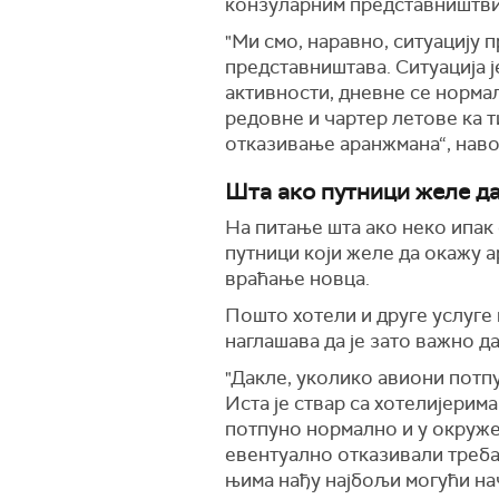
конзуларним представништвима
"Ми смо, наравно, ситуацију
представништава. Ситуација ј
активности, дневне се норма
редовне и чартер летове ка т
отказивање аранжмана“, нав
Шта ако путници желе д
На питање шта ако неко ипак 
путници који желе да окажу ар
враћање новца.
Пошто хотели и друге услуге 
наглашава да је зато важно д
"Дакле, уколико авиони потп
Иста је ствар са хотелијерима
потпуно нормално и у окружењ
евентуално отказивали треба 
њима нађу најбољи могући нач