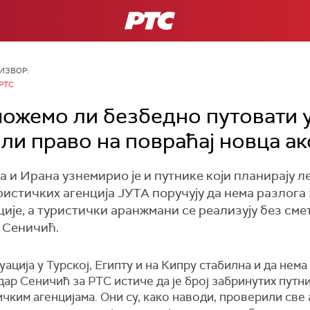
РТС
ИЗВОР:
РТС
можемо ли безбедно путовати у
 ли право на повраћај новца а
 и Ирана узнемирио је и путнике који планирају ле
истичких агенција ЈУТА поручују да нема разлога з
ије, а туристички аранжмани се реализују без сме
 Сеничић.
уација у Турској, Египту и на Кипру стабилна и да нем
ар Сеничић за РТС истиче да је број забринутих путн
чким агенцијама. Они су, како наводи, проверили све