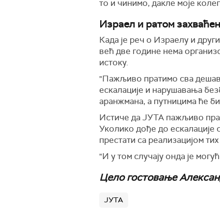
то и чинимо, дакле моје коле
Израел и ратом захваћен
Када је реч о Израелу и друг
већ две године нема организ
истоку.
"Пажљиво пратимо сва дешава
ескалације и нарушавања безб
аранжмана, а путницима ће би
Истиче да ЈУТА пажљиво прат
Уколико дође до ескалације с
престати са реализацијом тих
"И у том случају онда је могу
Цело гостовање Александ
ЈУТА