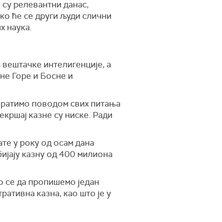
 су релевантни данас,
ко ће се други људи слични
х наука.
а вештачке интелигенције, а
рне Горе и Босне и
обратимо поводом свих питања
рекршај казне су ниске. Ради
те у року од осам дана
бијају казну од 400 милиона
о се да пропишемо један
ративна казна, као што је у