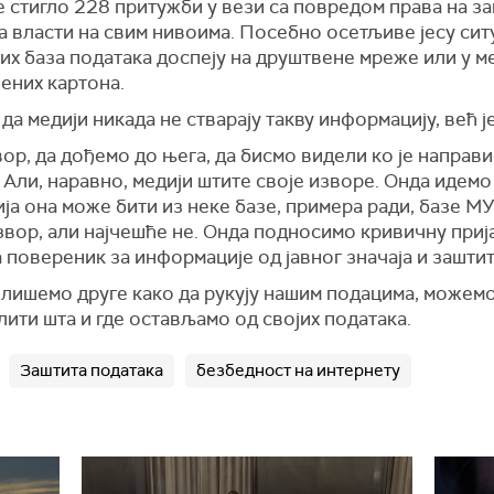
 стигло 228 притужби у вези са повредом права на за
а власти на свим нивоима. Посебно осетљиве јесу сит
х база података доспеју на друштвене мреже или у ме
вених картона.
а медији никада не стварају такву информацију, већ је
р, да дођемо до њега, да бисмо видели ко је направи
. Али, наравно, медији штите своје изворе. Онда идемо
ја она може бити из неке базе, примера ради, базе МУ
звор, али најчешће не. Онда подносимо кривичну при
а повереник за информације од јавног значаја и зашти
лишемо друге како да рукују нашим подацима, можемо 
ити шта и где остављамо од својих података.
Заштита података
безбедност на интернету