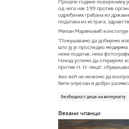
Прошле године поверенику је
од чега чак 199 против орган
одређених грађана из државни
података из истрага, здравст
Милан Мариновић констатује д
"Покушавамо да добијемо изво
што ју је проследио медијима
неки податак, нека фотографи
Некад успемо да откријемо и
против Н. Н. лица", објашњав
Ако већ не можемо да контро
бити опрезан и добро размисл
безбедност деце на интернету
Везани чланци