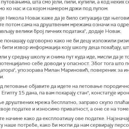
путовањима, шта смо јели, пили, купили, а код неких с
мо ко нас и са којом намером држи под лупом.
е Никола Нoвак каже да је било ситуација где његови
рате потом сама на друштвеним мрежама означи на одре
вљају велики број личних података“, додаје Новак.
е понашају одговорно како не би децу изложили ризи
е бити извор информација коју школу деца похађају, шта
ли у средњу школу и снима пут куда иде, мисли да је т
тенцијално себе доводи у опасност. Због тога што по
датора", упозорава Милан Мариновић, повереник за ин
и.
ед летовање објавите да идете на летовање породично
и Египту 15 дана, па вам похарају стан", констатује и
е друштвених мрежа бесплатно, заправо скупо плаћам
оје податке и износимо приватност, а оне се на томе
те начине како да експлоатишу ове податке. Најзначајн
су наше потребе, како би могли да нам сервирају перс