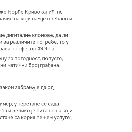
аже Ђорђе Кривокапић, не
ачин на који нам је обећано и
аше дигиталне клонове, да ли
 за различите потребе, то у
орава професор ФОН-а.
ну за погодност, попусте,
ени матични број грађана.
закон забрањује да од
имер, у теретане се сада
ба и велико је питање на који
рестане са коришћењем услуге",