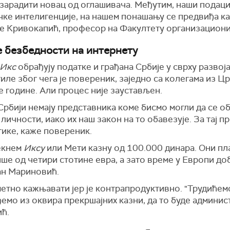
 зарадити новац од оглашивача. Међутим, наши подаци
ке интелигенције, на нашем понашању се предвиђа ка
е Кривокапић, професор на Факултету организациони
е безбедности на интернету
Икс
обрађују податке и грађана Србије у сврху развој
тиле због чега је повереник, заједно са колегама из Ц
 године. Али процес није заустављен.
 Србији немају представника коме бисмо могли да се 
личности, иако их наш закон на то обавезује. За тај п
тике, каже повереник.
рекнем
Иксу
или Мети казну од 100.000 динара. Они пла
ише од четири стотине евра, а зато време у Европи до
лан Мариновић.
метно кажњавати јер је контрапродуктивно. "Трудићем
емо из оквира прекршајних казни, да то буде админист
ћ.