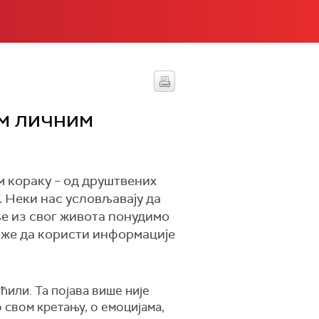
им личним
м кораку – од друштвених
. Неки нас условљавају да
ље из свог живота понудимо
може да користи информације
ућили. Та појава више није
 свом кретању, о емоцијама,