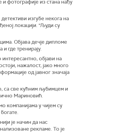
е и фотографије из стана нађу
 детективи изгубе некога на
ђеној локацији. "Људи су
цима. Објава дечје дипломе
 и где тренирају.
о интересантно, објави на
стоји, нажалост, јако много
формације од јавног значаја
, са све кућним љубимцем и
ронично Мариновић.
о компанијама у чијем су
 богате.
ији је начин да нас
онализоване рекламе. То је