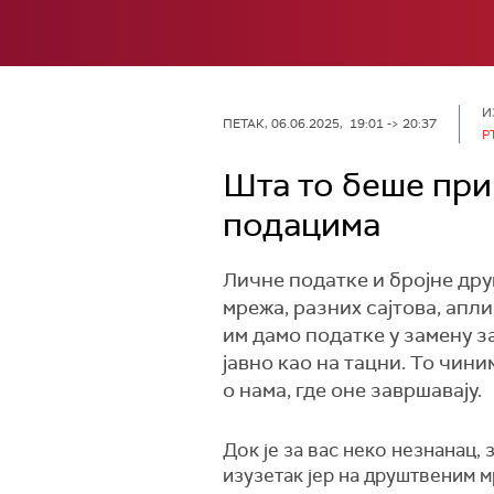
И
ПЕТАК, 06.06.2025, 19:01 -> 20:37
Р
Шта то беше при
подацима
Личне податке и бројне дру
мрежа, разних сајтова, апли
им дамо податке у замену з
јавно као на тацни. То чин
о нама, где оне завршавају.
Док је за вас неко незнанац, 
изузетак јер на друштвеним 