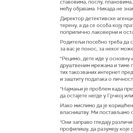
ставовима, послу, плановима, 
међу објавама. Никада не зна
Директор детективске агенциј
терену, а да се особа коју п
поприлично лаковерни и оста
Родитељи посебно треба да с
за вас је понос, за неког мож
"Рецимо, дете иде у основну и
друштвеним мрежама и тиме по
тих такозваних интернет пре
и заштиту података о личност
"Најмањи је проблем када пр
да остајете негде у Грчкој ил
Иако мислимо да је коришћењ
власништву. Ми постављамо св
"Они заправо гледају различи
профилишу, да разумеју које 