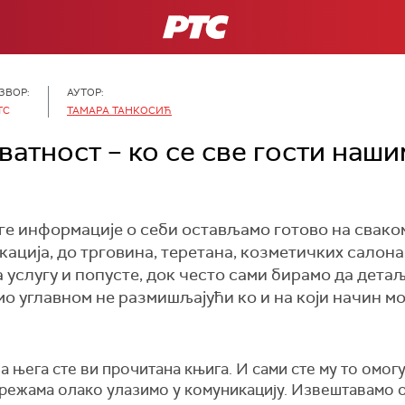
РТС
ЗВОР:
АУТОР:
ТС
ТАМАРА ТАНКОСИЋ
ватност – ко се све гости наш
ге информације о себи остављамо готово на свако
кација, до трговина, теретана, козметичких салона
а услугу и попусте, док често сами бирамо да дета
имо углавном не размишљајући ко и на који начин 
за њега сте ви прочитана књига. И сами сте му то омог
мрежама олако улазимо у комуникацију. Извештавамо о