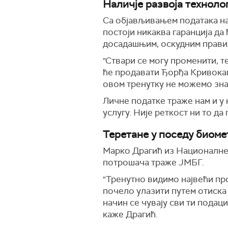
Наличје развоја техноло
Са објављивањем података на
постоји никаква гаранција да
досадашњим, оскудним прави
"Ствари се могу променити, т
ће продавати Ђорђа Кривокап
овом тренутку не можемо зна
Личне податке траже нам и у 
услугу. Није реткост ни то да
Теретане у поседу биоме
Марко Драгић из Националне 
потрошача траже ЈМБГ.
"Тренутно видимо највећи про
почело улазити путем отиска 
начин се чувају сви ти подаци
каже Драгић.