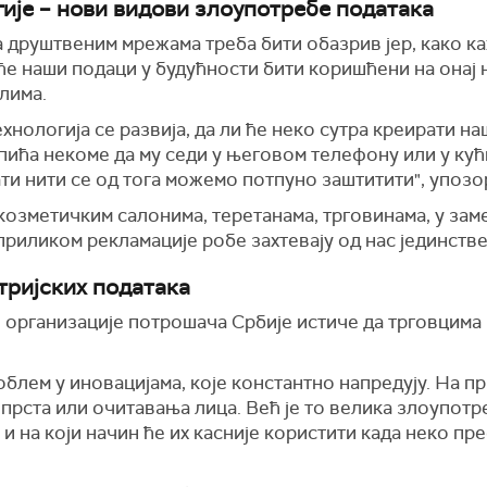
гије – нови видови злоупотребе података
 друштвеним мрежама треба бити обазрив јер, како к
 ће наши подаци у будућности бити коришћени на онај н
лима.
ехнологија се развија, да ли ће неко сутра креирати н
ића некоме да му седи у његовом телефону или у кући
ти нити се од тога можемо потпуно заштитити", упоз
козметичким салонима, теретанама, трговинама, у заме
 приликом рекламације робе захтевају од нас јединств
тријских података
организације потрошача Србије истиче да трговцима 
блем у иновацијама, које константно напредују. На пр
прста или очитавања лица. Већ је то велика злоупотре
 и на који начин ће их касније користити када неко п