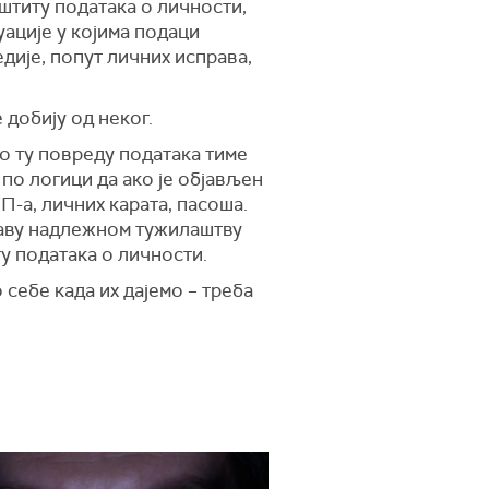
штиту података о личности,
уације у којима подаци
дије, попут личних исправа,
 добију од неког.
о ту повреду података тиме
 по логици да ако је објављен
П-а, личних карата, пасоша.
јаву надлежном тужилаштву
ту података о личности.
себе када их дајемо – треба