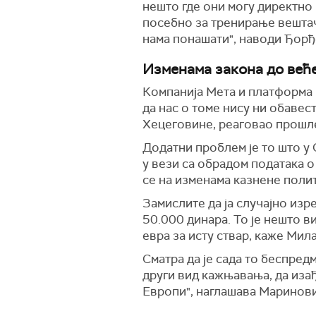
нешто где они могу директно
посебно за тренирање вештач
нама понашати", наводи Ђорђ
Изменама закона до већ
Компанија Мета и платформа
да нас о томе нису ни обавес
Хецеговине, реаговао прошле
Додатни проблем је то што у
у вези са обрадом података о 
се на изменама казнене поли
Замислите да ја случајно из
50.000 динара. То је нешто в
евра за исту ствар, каже Ми
Сматра да је сада то беспред
други вид кажњавања, да изађ
Европи", наглашава Маринови