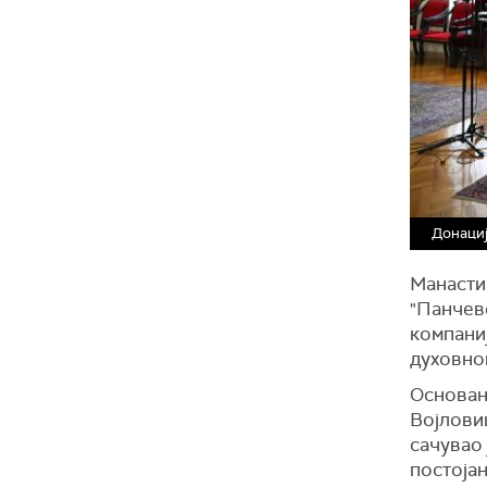
Донациј
Манасти
"Панчево
компани
духовног
Основан 
Војлови
сачувао 
постојан