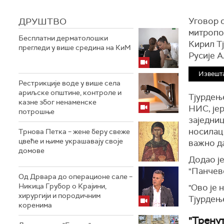
ДРУШТВО
Уговор 
митропо
Бесплатни дерматолошки
Кирил Тј
прегледи у више средина на КиМ
Русије 
Извешт
Рестрикције воде у више села
ариљске општине, контроле и
Тјурдење
казне због ненаменске
НИС, је
потрошње
заједниц
носилац 
Трнова Петка – жене беру свеже
цвеће и њиме украшавају своје
важно да
домове
Додао је
"Панчево
Од Дрвара до операционе сале –
Никица Грубор о Крајини,
"Ово је 
хирургији и породичним
Тјурдењ
коренима
"Трену