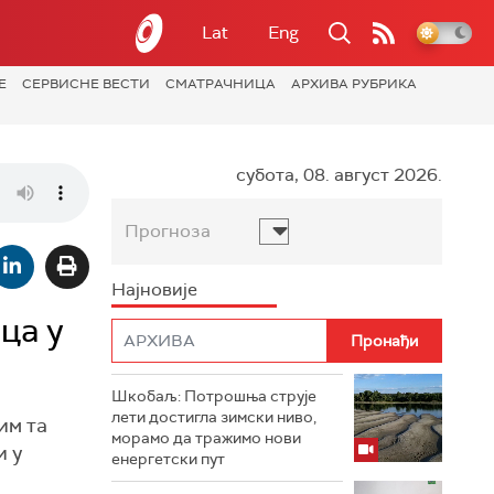
Lat
Eng
Е
СЕРВИСНЕ ВЕСТИ
СМАТРАЧНИЦА
АРХИВА РУБРИКА
субота, 08. август 2026.
Прогноза
Најновије
ца у
Шкобаљ: Потрошња струје
лети достигла зимски ниво,
им та
морамо да тражимо нови
и у
енергетски пут