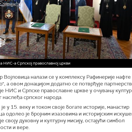
а НИС-а Српској православној цркви
р Војловица налази се у комплексу Рафинерије нафте
", а овом донацијом додатно се потврђује партнерст
је НИС и Српске православне цркве у очувању култур
 наслеђа српског народа.
је у 15. веку и током своје богате историје, манастир
ца одолео је бројним изазовима и историјским искуше
је своју духовну и културну мисију, остајући симбол
ости и вере.