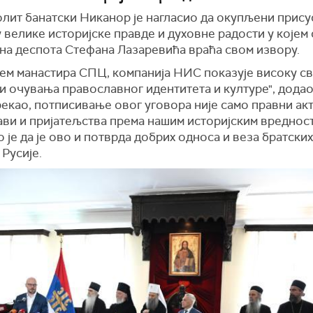
лит банатски Никанор је нагласио да окупљени прису
 велике историјске правде и духовне радости у којем 
на деспота Стефана Лазаревића враћа свом извору.
ем манастира СПЦ, компанија НИС показује високу св
 очувања православног идентитета и културе", додао 
рекао, потписивање овог уговора није само правни акт
ави и пријатељства према нашим историјским вреднос
 је да је ово и потврда добрих односа и веза братски
 Русије.