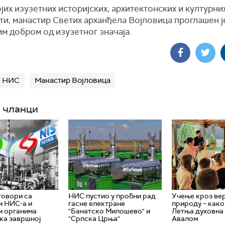
јих изузетних историјских, архитектонских и културни
ти, манастир Светих арханђела Војловица проглашен ј
м добром од изузетног значаја.
НИС
Манастир Војловица
 чланци
говори са
НИС пустио у пробни рад
Учење кроз веру
м НИС-а и
гасне електране
природу – како
м органима
"Банатско Милошево" и
Летња духовна
 ка завршној
"Српска Црња"
Авалом