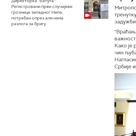
Директорка "Батута":
Регистровани први случајеви
Митропо
грознице западног Нила,
тренутку
потребан опрез али нема
задужби
разлога за бригу
"Враћањ
важности
Како је 
чин љуб
Нагласио
Србије и