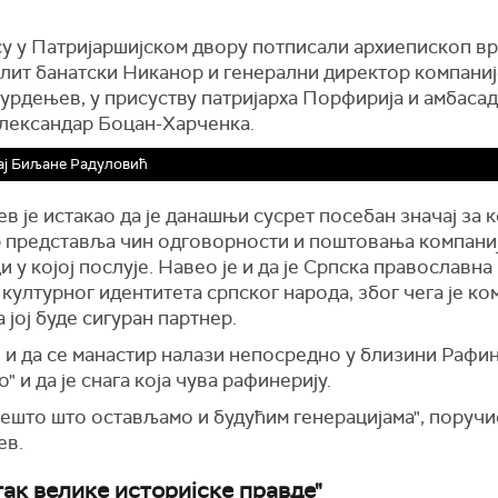
су у Патријаршијском двору потписали архиепископ в
лит банатски Никанор и генерални директор компани
урдењев, у присуству патријарха Порфирија и амбаса
Александар Боцан-Харченка.
ај Биљане Радуловић
в је истакао да је данашњи сусрет посебан значај за 
р представља чин одговорности и поштовања компани
и у којој послује. Навео је и да је Српска православна
културног идентитета српског народа, због чега је ко
 јој буде сигуран партнер.
 и да се манастир налази непосредно у близини Рафи
" и да је снага која чува рафинерију.
нешто што остављамо и будућим генерацијама", поручи
ев.
так велике историјске правде"