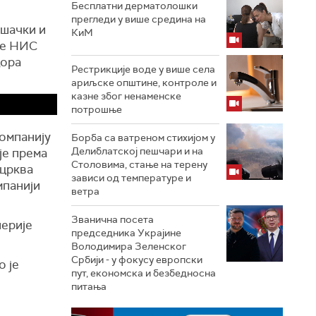
Бесплатни дерматолошки
прегледи у више средина на
ршачки и
КиМ
је НИС
дора
Рестрикције воде у више села
ариљске општине, контроле и
казне због ненаменске
потрошње
компанију
Борба са ватреном стихијом у
Делиблатској пешчари и на
је према
Столовима, стање на терену
 црква
зависи од температуре и
мпанији
ветра
Званична посета
нерије
председника Украјине
Володимира Зеленског
Србији - у фокусу европски
о је
пут, економска и безбедносна
питања