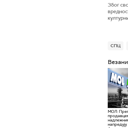
Због сво
вреднос
културни
СПЦ
Везани
МОЛ: Пре
продавце
надлежни
напредују