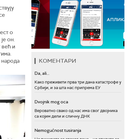
ствују
се
ест о
је он.
 већ и
тима.
КОМЕНТАРИ
х народа
Da, ali...
Како преживети прва три дана катастрофе у
Србији, и за шта нас припрема ЕУ
Dvojnik mog oca
Вероватно свако од нас има свог двојника
са којим дели и сличну ДНК
Nemogućnost tusiranja