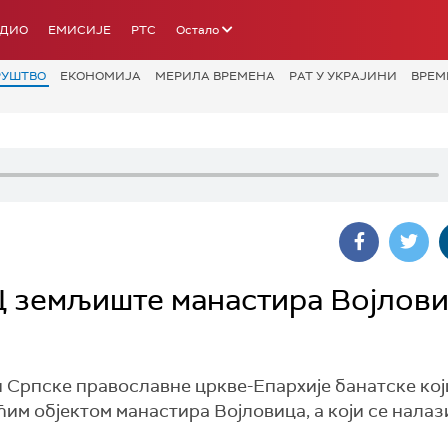
АДИО
ЕМИСИЈЕ
РТС
Остало
РУШТВО
ЕКОНОМИЈА
МЕРИЛА ВРЕМЕНА
РАТ У УКРАЈИНИ
ВРЕМ
 земљиште манастира Војлови
и Српске православне цркве-Епархије банатске кој
им објектом манастира Војловица, а који се налаз