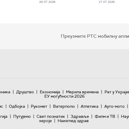
29. 07. 2026.
17. 07. 2026.
Преузмите РТС мобилну апли
|
|
|
|
оника
Друштво
Економија
Мерила времена
Рат у Украји
ЕУ могућности 2026
|
|
|
|
|
|
ис
Одбојка
Рукомет
Ватерполо
Атлетика
Ауто-мото
|
|
|
|
|
гијa
Путујемо
Свет познатих
Здравље
Филм и ТВ
Нау
|
хероје
Наизглед здрав