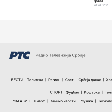
фази
07. 08. 2026.
Радио Телевизија Србије
|
|
|
|
ВЕСТИ
Политика
Регион
Свет
Србија данас
Хр
|
|
СПОРТ
Фудбал
Кошарка
Тен
|
|
|
МАГАЗИН
Живот
Занимљивости
Музика
Техноло