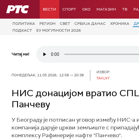
РТС
ВЕСТИ
СПОРТ
OKO
МАГАЗИН
ТВ
Р
ПОЛИТИКА
РЕГИОН
СВЕТ
СРБИЈА ДАНАС
ХРОНИКА
Д
ПОДКАСТ
ЕУ МОГУЋНОСТИ 2026
Читај ми!
ИЗВОР:
ПОНЕДЕЉАК, 11.05.2026, 12:58 -> 20:38
ТАНЈУГ
НИС донацијом вратио СПЦ
Панчеву
У Београду је потписан уговор између НИС-а 
компанија дарује цркви земљиште с припадајућ
комплексу Рафинерије нафте "Панчево".