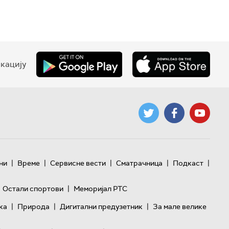
кацију
|
|
|
|
|
ни
Време
Сервисне вести
Сматрачница
Подкаст
|
Остали спортови
Меморијал РТС
|
|
|
ка
Природа
Дигитални предузетник
За мале велике