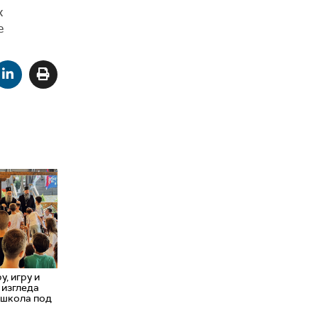
х
е
, игру и
 изгледа
 школа под