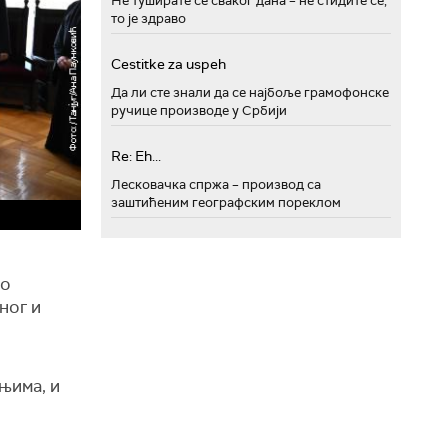
Не туширате се сваког дана – не стидите се,
то је здраво
Cestitke za uspeh
Да ли сте знали да се најбоље грамофонске
ручице производе у Србији
Re: Eh...
Лесковачка спржа – производ са
заштићеним географским пореклом
во
ног и
њима, и