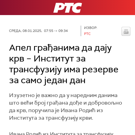
РТС
ИЗВОР:
СРЕДА, 08.01.2025, 07:55 -> 09:34
РТС
Апел грађанима да дају
крв – Институт за
трансфузију има резерве
за само један дан
Изузетно је важно да у наредним данима
што већи број грађана дође и добровољно
да крв, поручила је Ивана Родић из
Института за трансфузију крви.
Ивана Родић из Института за трансфузију