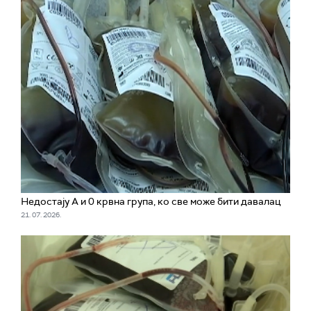
Недостају А и 0 крвна група, ко све може бити давалац
21. 07. 2026.