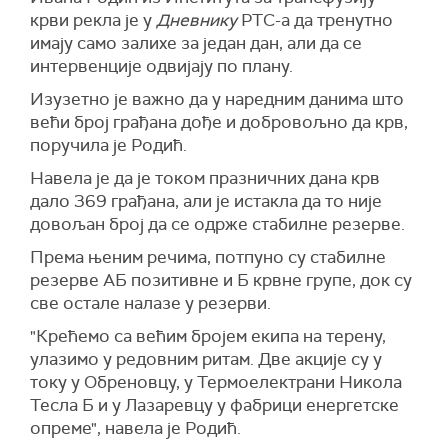
крви рекла је у
Дневнику
РТС-а да тренутно
имају само залихе за један дан, али да се
интервенције одвијају по плану.
Изузетно је важно да у наредним данима што
већи број грађана дође и добровољно да крв,
поручила је Родић.
Навела је да је током празничних дана крв
дало 369 грађана, али је истакла да то није
довољан број да се одрже стабилне резерве.
Према њеним речима, потпуно су стабилне
резерве АБ позитивне и Б крвне групе, док су
све остале налазе у резерви.
"Крећемо са већим бројем екипа на терену,
улазимо у редовним ритам. Две акције су у
току у Обреновцу, у Термоелектрани Никола
Тесла Б и у Лазаревцу у фабрици енергетске
опреме", навела је Родић.