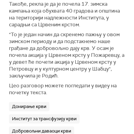
Такође, рекла је да је почела 17. зимска
кампања која обухвата 40 градова и општина
на територији надлежности Института, у
сарадњи са Црвеним крстом.
"То је један начин да скренемо пажњу у овом
зимском периоду и да подстакнемо наше
грађане да добровољно дају крв. У осам је
почела акција у Црвеном крсту у Пожаревцу, а
у девет ће почети акција у Црвеном крсту у
Петровцу и у културном центру у Шабцу",
закључила је Родић.
Цео разговор можете погледати у видеу на
почетку текста.
Донирање крви
Институт за трансфузију крви
Добровољни даваоци крви