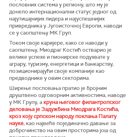
пословних система у региону, што му је
донело интернационални статус једног од
најутицајнијих лидера и најуспешнијих
привредника у Југоисточној Европи, наводи
се у саопштењу МК Груп.
Током своје каријере, како се наводи у
саопштењу, Миодраг Костић остварио је
велике успехе и пионирске подухвате у
аграру, туризму, енергетици и банкарству,
позиционирајући своје компаније као
предводнике у овим секторима.
Ширење пословања пратио је бројним
друштвено одговорним активностима, наводе
у МК Групу, а
круна његовог филантропског
деловања је Задужбина Миодрага Костића,
кроз коју српском народу поклања Палату
науке
, као највеће појединачно давање за
доброчинство на овим просторима још од