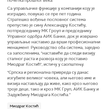
почетка прошлог века.
Са управљачке функције у компанији коју је
изградио, повукао се пре пет година.
Стратешко вођење пословног система
препустио је сину Александру Костићу,
потпредседнику МК Гроуп и председнику
Управног одобра АИК Банке, док је извршно
управљање наставио да врши професионални
менаџмент. Руководство оба система, заједно
са запосленима, "наставиће да следи визију
сталног раста и развоја коју је поставио
Миодраг Костић", истичу у саопштењу.
"Српска и регионална привреда су данас
изгубиле великог човека, али његово име и
визија настављају да живе, како кроз његово
троје деце, тако и кроз МК Груп, АИК Банку и
Задужбину Миодрага Костића.“
Миодраг Костић