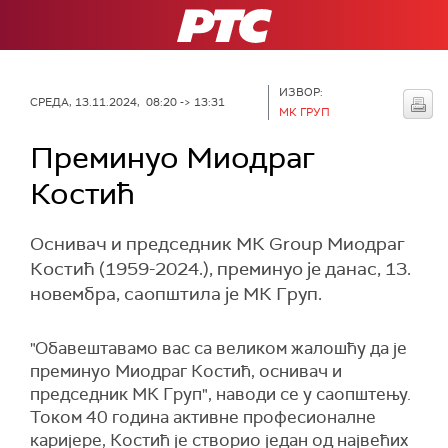
РТС
ИЗВОР:
СРЕДА, 13.11.2024, 08:20 -> 13:31
МК ГРУП
Преминуо Миодраг
Костић
Оснивач и председник МК Group Миодраг
Костић (1959-2024.), преминуо је данас, 13.
новембра, саопштила је МК Груп.
"Обавештавамо вас са великом жалошћу да је
преминуо Миодраг Костић, оснивач и
председник МК Груп", наводи се у саопштењу.
Током 40 година активне професионалне
каријере, Костић је створио један од највећих