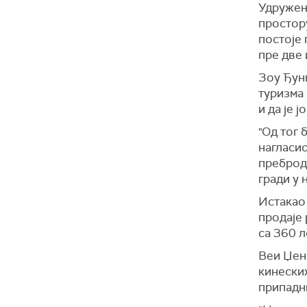
Удружење
простору
постоје 
пре две 
Зоу Ђунв
туризма 
и да је 
"Од тог 
нагласио
преброд
гради у
Истакао 
продаје 
са 360 л
Веи Џен,
кинески
припадн