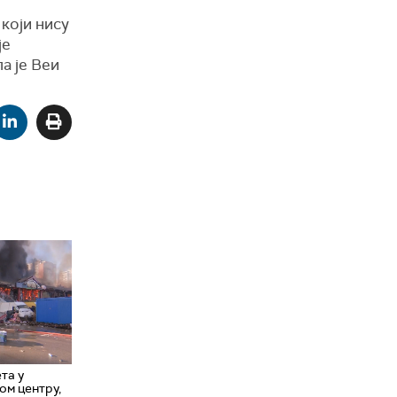
 који нису
је
а је Веи
та у
ом центру,