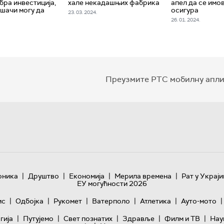
бра инвестиција,
хале некадашњих фабрика
апел да се имо
шачи могу да
осигура
23. 03. 2024.
26. 01. 2024.
Преузмите РТС мобилну апли
|
|
|
|
оника
Друштво
Економија
Мерила времена
Рат у Украји
ЕУ могућности 2026
|
|
|
|
|
|
ис
Одбојка
Рукомет
Ватерполо
Атлетика
Ауто-мото
|
|
|
|
|
гијa
Путујемо
Свет познатих
Здравље
Филм и ТВ
Нау