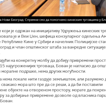
 Нови Београд: Спремни смо да помогнемо кинеским трговцима у Бл
 који је одржан на иницијативу Удружења кинеских тр
вовала је и Веи Џен, шефица конзуларног одељења А
 Републике Кине у Србији и начелник Полицијске ста
оград и члан општинског штаба за ванредне ситуациј
.
ајући на конкретну молбу да добију привремени прост
15 најугроженијих трговаца, Бован је нагласио да оп
и моралне подршке, нема других могућности.
 нема локале нити газдује земљиштем, али разумемо д
свакако мора што пре да се реши, а да би поставили
ене објекте на отвореном простору, морате да покре
ру за добијање привремене дозволе од власника парц
 Бован.