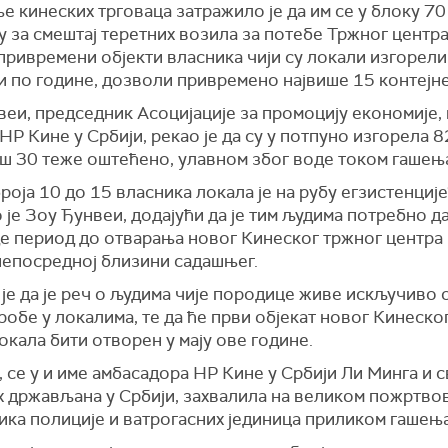
 кинеских трговаца затражило је да им се у блоку 70
 за смештај теретних возила за потебе Тржног центра,
привремени објекти власника чији су локали изгорели
и по године, дозволи привремено највише 15 контејне
еи, председник Асоцијације за промоцију економије, 
НР Кине у Србији, рекао је да су у потпуно изгорела 
још 30 теже оштећено, улавном због воде током гашењ
броја 10 до 15 власника локала је на рубу егзистенције
 је Зоу Ђунвеи, додајући да је тим људима потребно д
е период до отварања новог Кинеског тржног центра 
 непосредној близини садашњег.
је да је реч о људима чије породице живе искључиво 
робе у локалима, те да ће први објекат новог Кинеско
окала бити отворен у мају ове године.
 се у и име амбасадора НР Кине у Србији Ли Минга и с
х држављана у Србији, захвалила на великом пожртво
ика полиције и ватрогасних јединица приликом гашењ