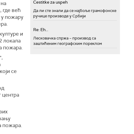
Cestitke za uspeh
 на
 где већ
Да ли сте знали да се најбоље грамофонске
ручице производе у Србији
 у пожару
ра.
Re: Eh...
културе и
Лесковачка спржа – производ са
82 локала
заштићеним географским пореклом
а пожара.
",
а
који се
од
г центра
вих
вању
а пожара.