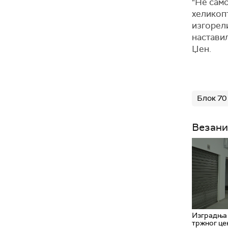
"Не само
хеликопт
изгорел
наставил
Џен.
Блок 70
Везани
Изградња
тржног цен