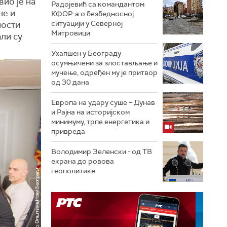
ио је на
Радојевић са командантом
не и
КФОР-а о безбедносној
ситуацији у Северној
ности
Митровици
ли су
Ухапшен у Београду
осумњичени за злостављање и
мучење, одређен му је притвор
од 30 дана
Европа на удару суше – Дунав
и Рајна на историјском
минимуму, трпе енергетика и
привреда
Володимир Зеленски - од ТВ
екрана до ровова
геополитике