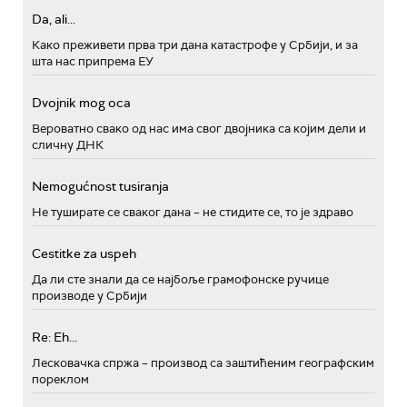
Da, ali...
Како преживети прва три дана катастрофе у Србији, и за
шта нас припрема ЕУ
Dvojnik mog oca
Вероватно свако од нас има свог двојника са којим дели и
сличну ДНК
Nemogućnost tusiranja
Не туширате се сваког дана – не стидите се, то је здраво
Cestitke za uspeh
Да ли сте знали да се најбоље грамофонске ручице
производе у Србији
Re: Eh...
Лесковачка спржа – производ са заштићеним географским
пореклом