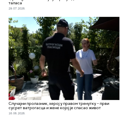
таласа
29. 07. 2026.
Случајни пролазник, херој у правом тренутку – први
сусрет ватрогасца и жене којој је спасао живот
16. 06. 2026.