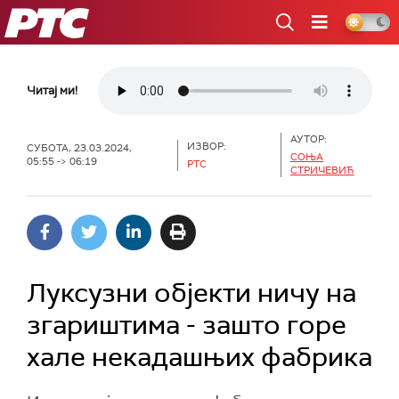
РТС
Читај ми!
АУТОР:
ИЗВОР:
СУБОТА, 23.03.2024,
СОЊА
05:55 -> 06:19
РТС
СТРИЧЕВИЋ
Луксузни објекти ничу на
згариштима - зашто горе
хале некадашњих фабрика