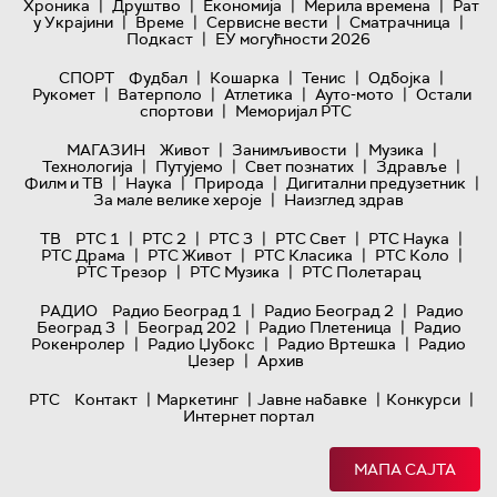
|
|
|
|
Хроника
Друштво
Економија
Мерила времена
Рат
|
|
|
|
у Украјини
Време
Сервисне вести
Сматрачница
|
Подкаст
ЕУ могућности 2026
|
|
|
|
СПОРТ
Фудбал
Кошарка
Тенис
Одбојка
|
|
|
|
Рукомет
Ватерполо
Атлетика
Ауто-мото
Остали
|
спортови
Меморијал РТС
|
|
|
МАГАЗИН
Живот
Занимљивости
Музика
|
|
|
|
Технологијa
Путујемо
Свет познатих
Здравље
|
|
|
|
Филм и ТВ
Наука
Природа
Дигитални предузетник
|
За мале велике хероје
Наизглед здрав
|
|
|
|
|
ТВ
РТС 1
РТС 2
РТС 3
РТС Свет
РТС Наука
|
|
|
|
РТС Драма
РТС Живот
РТС Класика
РТС Коло
|
|
РТС Трезор
РТС Музика
РТС Полетарац
|
|
РАДИО
Радио Београд 1
Радио Београд 2
Радио
|
|
|
Београд 3
Београд 202
Радио Плетеница
Радио
|
|
|
Рокенролер
Радио Џубокс
Радио Вртешка
Радио
|
Џезер
Архив
|
|
|
|
РТС
Контакт
Маркетинг
Јавне набавке
Конкурси
Интернет портал
МАПА САЈТА