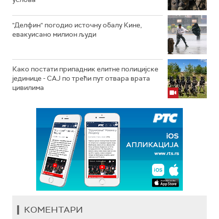
"Делфин" погодио источну обалу Кине,
евакуисано милион људи
Како постати припадник елитне полицијске
јединице - СAJ по трећи пут отвара врата
цивилима
КОМЕНТАРИ