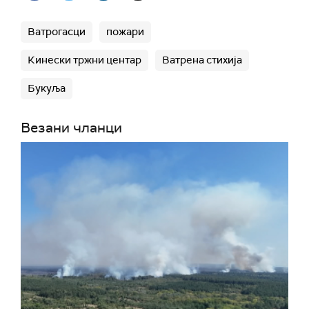
Ватрогасци
пожари
Кинески тржни центар
Ватрена стихија
Букуља
Везани чланци