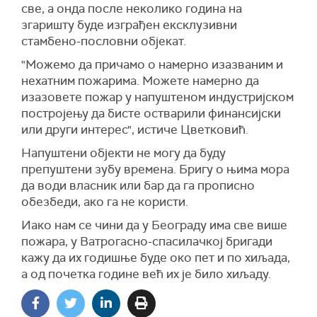
све, а онда после неколико година на
згаришту буде изграђен ексклузивни
стамбено-пословни објекат.
"Можемо да причамо о намерно изазваним и
нехатним пожарима. Можете намерно да
изазовете пожар у напуштеном индустријском
постројењу да бисте остварили финансијски
или други интерес", истиче Цветковић.
Напуштени објекти не могу да буду
препуштени зубу времена. Бригу о њима мора
да води власник или бар да га прописно
обезбеди, ако га не користи.
Иако нам се чини да у Београду има све више
пожара, у Ватрогасно-спасилачкој бригади
кажу да их годишње буде око пет и по хиљада,
а од почетка године већ их је било хиљаду.