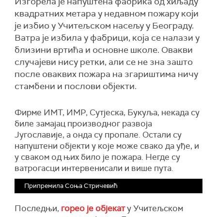
Изгорела је напуштена фабрика од хиљаду
квадратних метара у недавном пожару који
је избио у Учитељском насељу у Београду.
Ватра је избила у фабрици, која се налази у
близини вртића и основне школе. Овакви
случајеви нису ретки, али се не зна зашто
после оваквих пожара на згариштима ничу
стамбени и послови објекти.
Фирме ИМТ, ИМР, Сутјеска, Букуља, некада су
биле замајац производног развоја
Југославије, а онда су пропале. Остали су
напуштени објекти у које може свако да уђе, и
у сваком од њих било је пожара. Негде су
ватрогасци интервенисали и више пута.
Припремила Соња Стричевић
Последњи,
горео је објекат
у Учитељском