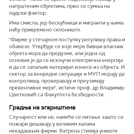
напуштеним објектима, прво се сумња на
људски фактор.
Има смисла, јер бескућници и мигранти у њима
нађу привремено склониште.
"Фирме у стечајном поступку регулишу права и
обавезе. Утврђује се које мере бивши власник
објекта мора да предузме, али једна од
основих је да се искључи електрична енергија
и да се запаљив материјал изнесе из објекта. И
сектор за венредне ситуације и МУП морају да
контролишу, проверавају и преузимају
превентивне мере", истиче проф. др Владимир
Цветковић са Факултета безбедности.
Градња на згариштима
Случајност или не, намеће се питање зашто се
пожари дешавају у великим халама
некадашњих фирми. Ватрена стихија уништи