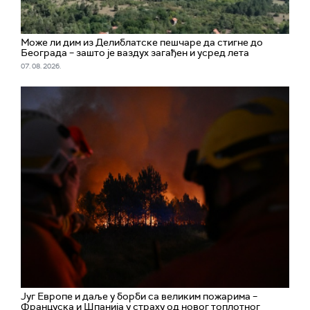
Може ли дим из Делиблатске пешчаре да стигне до
Београда – зашто је ваздух загађен и усред лета
07. 08. 2026.
Југ Европе и даље у борби са великим пожарима –
Француска и Шпанија у страху од новог топлотног