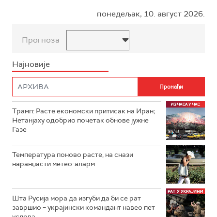
понедељак, 10. август 2026.
Прогноза
Најновије
Трамп: Расте економски притисак на Иран;
Нетанјаху одобрио почетак обнове јужне
Газе
Температура поново расте, на снази
наранџасти метео-аларм
Шта Русија мора да изгуби да би се рат
завршио – украјински командант навео пет
услова