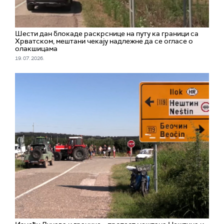
Шести дан блокаде раскрснице на путу ка граници са
Хрватском, мештани чекају надлежне да се огласе о
олакшицама
19. 07. 2026.