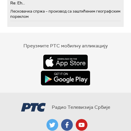
Re: Eh...
Лесковачка спржа – производ са заштићеним географским
пореклом
Преузмите РТС мобилну апликацију
Радио Телевизија Србије