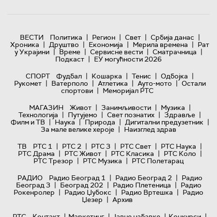
|
|
|
|
ВЕСТИ
Политика
Регион
Свет
Србија данас
|
|
|
|
Хроника
Друштво
Економија
Мерила времена
Рат
|
|
|
|
у Украјини
Време
Сервисне вести
Сматрачница
|
Подкаст
ЕУ могућности 2026
|
|
|
|
СПОРТ
Фудбал
Кошарка
Тенис
Одбојка
|
|
|
|
Рукомет
Ватерполо
Атлетика
Ауто-мото
Остали
|
спортови
Меморијал РТС
|
|
|
МАГАЗИН
Живот
Занимљивости
Музика
|
|
|
|
Технологијa
Путујемо
Свет познатих
Здравље
|
|
|
|
Филм и ТВ
Наука
Природа
Дигитални предузетник
|
За мале велике хероје
Наизглед здрав
|
|
|
|
|
ТВ
РТС 1
РТС 2
РТС 3
РТС Свет
РТС Наука
|
|
|
|
РТС Драма
РТС Живот
РТС Класика
РТС Коло
|
|
РТС Трезор
РТС Музика
РТС Полетарац
|
|
РАДИО
Радио Београд 1
Радио Београд 2
Радио
|
|
|
Београд 3
Београд 202
Радио Плетеница
Радио
|
|
|
Рокенролер
Радио Џубокс
Радио Вртешка
Радио
|
Џезер
Архив
|
|
|
|
РТС
Контакт
Маркетинг
Јавне набавке
Конкурси