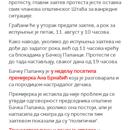
протесту, главни захтев протеста јесте оставка
свих чланова општинског Штаба за ванредне
ситуације.
Грађани ће у уторак предати захтев, а рок за
испуњење је петак, 11. август у 10 часова.
Како наводе, уколико до испуњења захтева не
дође до задатог рока, већ од 11 часова крећу
са блокадама у Бачкој Паланци. Протести се
до тада настављају, сваког дана од 19 часова.
Бачку Паланку је
у недељу посетила
премијерка Ана Брнабић
која је разговарала и
са породицом настрадалог дечака.
Премијерка је истакла да није проблем да се
утврди одговорност председника општине
Бачка Паланка, уколико она постоји, али је
нагласила да сматра да су протести тим
захтевом показали да су "политички".