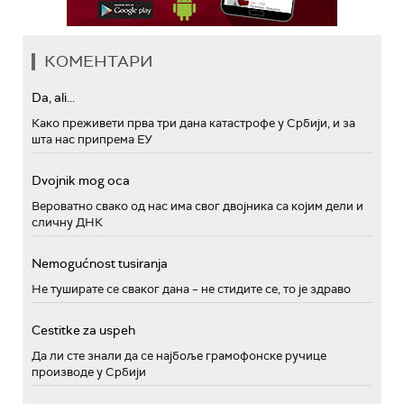
КОМЕНТАРИ
Da, ali...
Како преживети прва три дана катастрофе у Србији, и за
шта нас припрема ЕУ
Dvojnik mog oca
Вероватно свако од нас има свог двојника са којим дели и
сличну ДНК
Nemogućnost tusiranja
Не туширате се сваког дана – не стидите се, то је здраво
Cestitke za uspeh
Да ли сте знали да се најбоље грамофонске ручице
производе у Србији