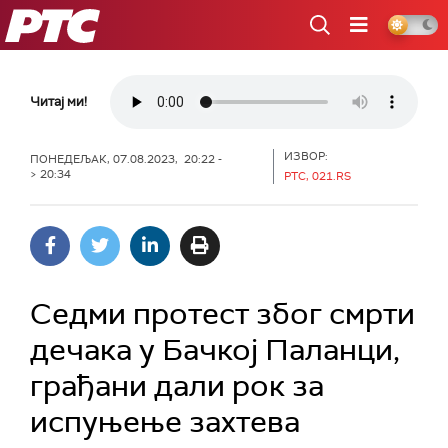
РТС
Читај ми!
ИЗВОР:
ПОНЕДЕЉАК, 07.08.2023, 20:22 -
> 20:34
РТС, 021.RS
Седми протест због смрти
дечака у Бачкој Паланци,
грађани дали рок за
испуњење захтева