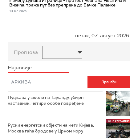
Између Дунава и границе – протест мештана Нештина и
Визића, траже пут без препрека до Бачке Паланке
14. 07. 2026.
петак, 07. август 2026.
Прогноза
Најновије
Пуцњава у школи на Тајланду, убијен
наставник, четири особе повређене
Руски енергетски објекти на мети Кијева;
Москва гађа бродове у Црном мору