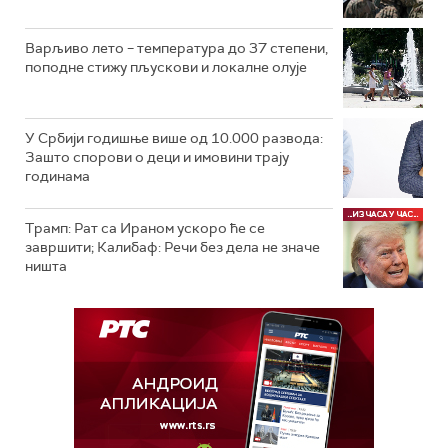
Варљиво лето – температура до 37 степени,
поподне стижу пљускови и локалне олује
У Србији годишње више од 10.000 развода:
Зашто спорови о деци и имовини трају
годинама
Трамп: Рат са Ираном ускоро ће се
завршити; Калибаф: Речи без дела не значе
ништа