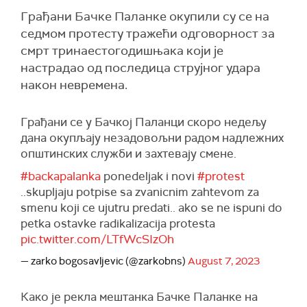
Грађани Бачке Паланке окупили су се на
седмом протесту тражећи одговорност за
смрт тринаестогодишњака који је
настрадао од последица струјног удара
након невремена.
Грађани се у Бачкој Паланци скоро недељу
дана окупљају незадовољни радом надлежних
општинских служби и захтевају смене.
#backapalanka
ponedeljak i novi
#protest
..skupljaju potpise sa zvanicnim zahtevom za
smenu koji ce ujutru predati.. ako se ne ispuni do
petka ostavke radikalizacija protesta
pic.twitter.com/LTfWcSIzOh
— zarko bogosavljevic (@zarkobns)
August 7, 2023
Како је рекла мештанка Бачке Паланке на