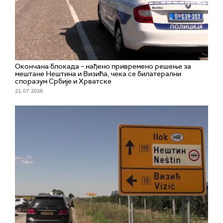
Окончана блокада – нађено привремено решење за
мештане Нештина и Визића, чека се билатерални
споразум Србије и Хрватске
21. 07. 2026.