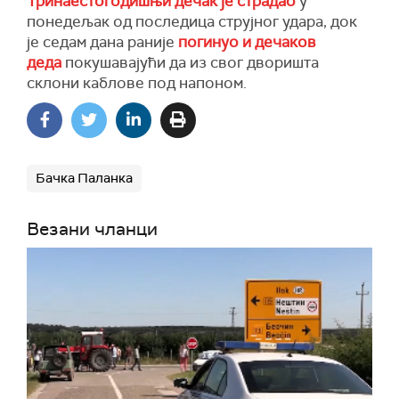
Тринаестогодишњи дечак је страдао
у
понедељак од последица струјног удара, док
је седам дана раније
погинуо и дечаков
деда
покушавајући да из свог дворишта
склони каблове под напоном.
Бачка Паланка
Везани чланци