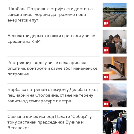
Шкобаљ: Потрошња струје лети достигла
зимски ниво, морамо да тражимо нови
енергетски пут
Бесплатни дерматолошки прегледи у више
средина на КиМ
Рестрикције воде у више села ариљске
општине, контроле и казне због ненаменске
потрошње
Борба са ватреном стихијом у Делиблатској
пешчари и на Столовима, стање на терену
зависи од температуре и ветра
Свечани дочек испред Палате "Србија", у
току састанак председника Вучића и
Зеленског