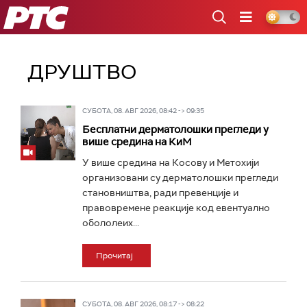
РТС
ДРУШТВО
СУБОТА, 08. АВГ 2026, 08:42 -> 09:35
Бесплатни дерматолошки прегледи у
више средина на КиМ
У више средина на Косову и Метохији
организовани су дерматолошки прегледи
становништва, ради превенције и
правовремене реакције код евентуално
обололеих...
Прочитај
СУБОТА, 08. АВГ 2026, 08:17 -> 08:22