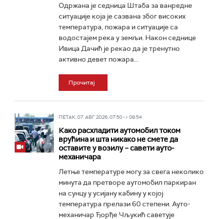
Одржана је седница Штаба за ванредне
ситуације која је сазвана због високих
температура, пожара и ситуације са
водостајем река у земљи. Након седнице
Ивица Дачић је рекао да је тренутно
активно девет пожара...
Прочитај
ПЕТАК, 07. АВГ 2026, 07:50 -> 08:54
Како расхладити аутомобил током
врућина и шта никако не смете да
оставите у возилу – савети ауто-
механичара
Летње температуре могу за свега неколико
минута да претворе аутомобил паркиран
на сунцу у усијану кабину у којој
температура прелази 60 степени. Ауто-
механичар Ђорђе Чљукић саветује