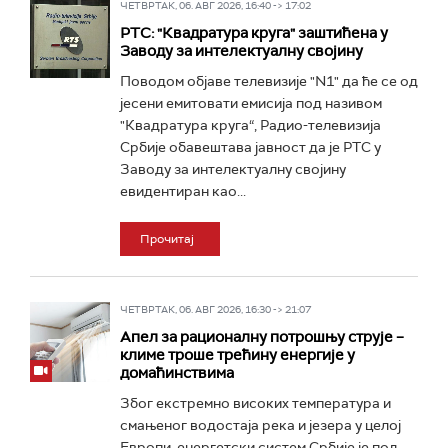
ЧЕТВРТАК, 06. АВГ 2026, 16:40 -> 17:02
РТС: "Квадратура круга" заштићена у
Заводу за интелектуалну својину
Поводом објаве телевизије "N1" да ће се од
јесени емитовати емисија под називом
"Квадратура круга“, Радио-телевизија
Србије обавештава јавност да је РТС у
Заводу за интелектуалну својину
евидентиран као...
Прочитај
ЧЕТВРТАК, 06. АВГ 2026, 16:30 -> 21:07
Апел за рационалну потрошњу струје –
климе троше трећину енергије у
домаћинствима
Због екстремно високих температура и
смањеног водостаја река и језера у целој
Европи, енергетски систем Србије је под