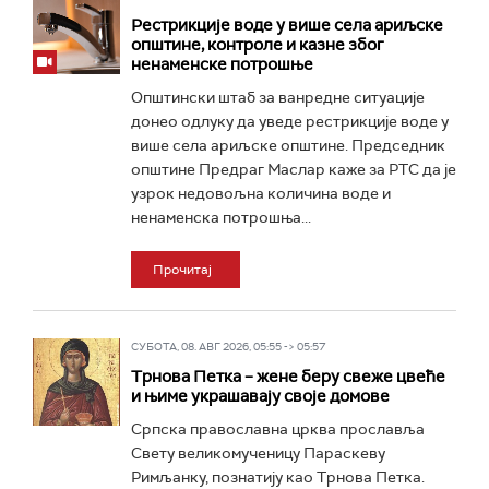
Рестрикције воде у више села ариљске
општине, контроле и казне због
ненаменске потрошње
Општински штаб за ванредне ситуације
донео одлуку да уведе рестрикције воде у
више села ариљске општине. Председник
општине Предраг Маслар каже за РТС да је
узрок недовољна количина воде и
ненаменска потрошња...
Прочитај
СУБОТА, 08. АВГ 2026, 05:55 -> 05:57
Трнова Петка – жене беру свеже цвеће
и њиме украшавају своје домове
Српска православна црква прославља
Свету великомученицу Параскеву
Римљанку, познатију као Трнова Петка.