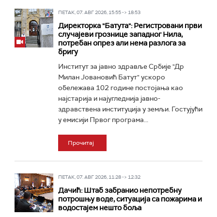
ПЕТАК, 07. АВГ 2026, 15:55 -> 18:53
Директорка "Батута": Регистровани први
случајеви грознице западног Нила,
потребан опрез али нема разлога за
бригу
Институт за јавно здравље Србије "Др
Милан Јовановић Батут" ускоро
обележава 102 године постојања као
најстарија и најугледнија јавно-
здравствена институција у земљи. Гостујући
у емисији Првог програма...
Прочитај
ПЕТАК, 07. АВГ 2026, 11:28 -> 12:32
Дачић: Штаб забранио непотребну
потрошњу воде, ситуација са пожарима и
водостајем нешто боља