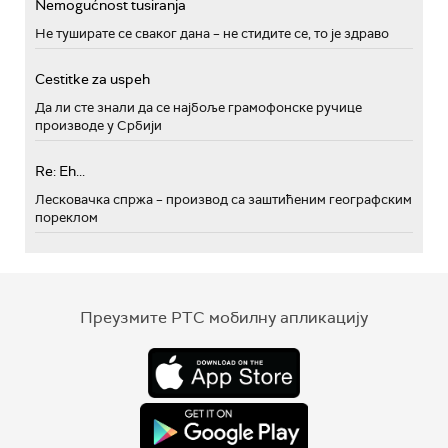
Nemogućnost tusiranja
Не туширате се сваког дана – не стидите се, то је здраво
Cestitke za uspeh
Да ли сте знали да се најбоље грамофонске ручице
производе у Србији
Re: Eh...
Лесковачка спржа – производ са заштићеним географским
пореклом
Преузмите РТС мобилну апликацију