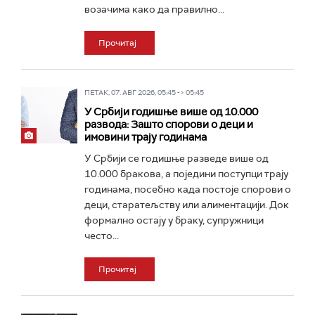
возачима како да правилно...
Прочитај
ПЕТАК, 07. АВГ 2026, 05:45 -> 05:45
У Србији годишње више од 10.000
развода: Зашто спорови о деци и
имовини трају годинама
У Србији се годишње разведе више од
10.000 бракова, a поједини поступци трају
годинама, посебно када постоје спорови о
деци, старатељству или алиментацији. Док
формално остају у браку, супружници
често...
Прочитај