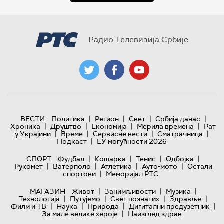
Радио Телевизија Србије
|
|
|
|
ВЕСТИ
Политика
Регион
Свет
Србија данас
|
|
|
|
Хроника
Друштво
Економија
Мерила времена
Рат
|
|
|
|
у Украјини
Време
Сервисне вести
Сматрачница
|
Подкаст
ЕУ могућности 2026
|
|
|
|
СПОРТ
Фудбал
Кошарка
Тенис
Одбојка
|
|
|
|
Рукомет
Ватерполо
Атлетика
Ауто-мото
Остали
|
спортови
Меморијал РТС
|
|
|
МАГАЗИН
Живот
Занимљивости
Музика
|
|
|
|
Технологијa
Путујемо
Свет познатих
Здравље
|
|
|
|
Филм и ТВ
Наука
Природа
Дигитални предузетник
|
За мале велике хероје
Наизглед здрав