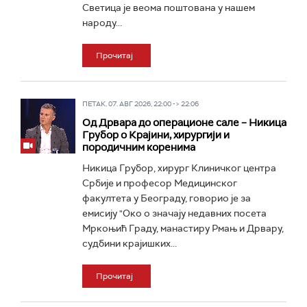
Светица је веома поштована у нашем
народу...
Прочитај
ПЕТАК, 07. АВГ 2026, 22:00 -> 22:06
Од Дрвара до операционе сале – Никица
Грубор о Крајини, хирургији и
породичним коренима
Никица Грубор, хирург Клиничког центра
Србије и професор Медицинског
факултета у Београду, говорио је за
емисију "Око о значају недавних посета
Мркоњић Граду, манастиру Рмањ и Дрвару,
судбини крајишких...
Прочитај