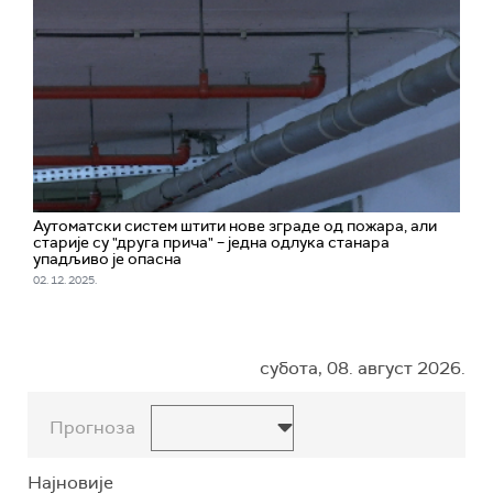
Аутоматски систем штити нове зграде од пожара, али
старије су "друга прича" – једна одлука станара
упадљиво је опасна
02. 12. 2025.
субота, 08. август 2026.
Прогноза
Најновије