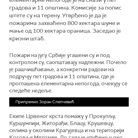
елементарне непогоде је на снази у пет
градова и 11 општина. Комисије за попис
штете су на терену. Утврђено је да је
пожарима захваћено 800 хектара шуме и
мање од 100 хектара ораница. Заседао је
кризни штаб.
Пожари на југу Србије угашени су и под
контролом су, саопштавају надлежни. Почело
је рашчишћавање, а конкретни радови на
подручју пет градова и 11 општина, где је
проглашена елементарна непогода, очекују се
следеће недеље.
Припремио Зоран Слепчевић
Екипе Црвеног крста помажу у Прокупљу,
Куршумлији, Житорађи, Блацу, Крушевцу,
селима у околини Крагујевца и на територији
Косова и Метохије. До сада је упућено у око