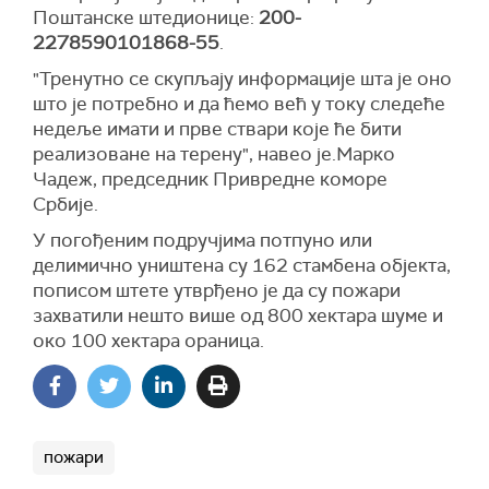
Поштанске штедионице:
200-
2278590101868-55
.
"Тренутно се скупљају информације шта је оно
што је потребно и да ћемо већ у току следеће
недеље имати и прве ствари које ће бити
реализоване на терену", навео је.Марко
Чадеж, председник Привредне коморе
Србије.
У погођеним подручјима потпуно или
делимично уништена су 162 стамбена објекта,
пописом штете утврђено је да су пожари
захватили нешто више од 800 хектара шуме и
око 100 хектара ораница.
пожари