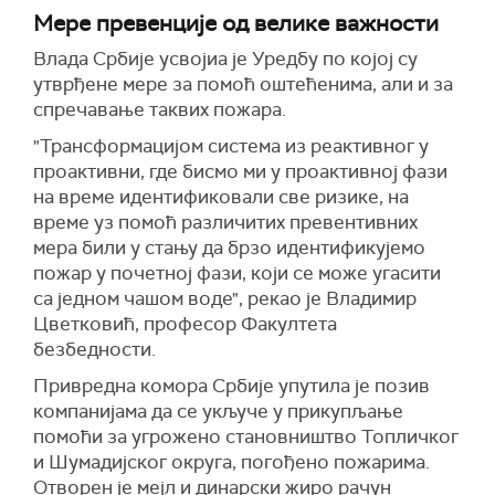
Мере превенције од велике важности
Влада Србије усвојиа је Уредбу по којој су
утврђене мере за помоћ оштећенима, али и за
спречавање таквих пожара.
"Трансформацијом система из реактивног у
проактивни, где бисмо ми у проактивној фази
на време идентификовали све ризике, на
време уз помоћ различитих превентивних
мера били у стању да брзо идентификујемо
пожар у почетној фази, који се може угасити
са једном чашом воде", рекао је Владимир
Цветковић, професор Факултета
безбедности.
Привредна комора Србије упутила је позив
компанијама да се укључе у прикупљање
помоћи за угрожено становништво Топличког
и Шумадијског округа, погођено пожарима.
Отворен је мејл и динарски жиро рачун