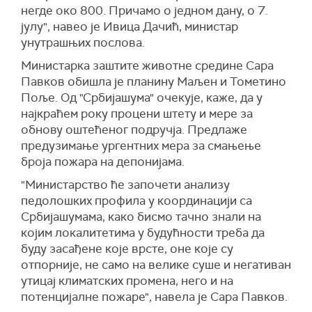
негде око 800. Причамо о једном дану, о 7.
јулу", навео је Ивица Дачић, министар
унутрашњих послова.
Министарка заштите животне средине Сара
Павков обишла је планину Маљен и Тометино
Поље. Од "Србијашума" очекује, каже, да у
најкраћем року процени штету и мере за
обнову оштећеног подручја. Предлаже
предузимање ургентних мера за смањење
броја пожара на депонијама.
"Министарство ће започети анализу
педолошких профила у координацији са
Србијашумама, како бисмо тачно знали на
којим локалитетима у будућности треба да
буду засађене које врсте, оне које су
отпорније, не само на велике суше и негативан
утицај климатских промена, него и на
потенцијалне пожаре", навела је Сара Павков.