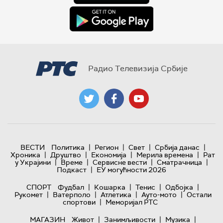
Радио Телевизија Србије
|
|
|
|
ВЕСТИ
Политика
Регион
Свет
Србија данас
|
|
|
|
Хроника
Друштво
Економија
Мерила времена
Рат
|
|
|
|
у Украјини
Време
Сервисне вести
Сматрачница
|
Подкаст
ЕУ могућности 2026
|
|
|
|
СПОРТ
Фудбал
Кошарка
Тенис
Одбојка
|
|
|
|
Рукомет
Ватерполо
Атлетика
Ауто-мото
Остали
|
спортови
Меморијал РТС
|
|
|
МАГАЗИН
Живот
Занимљивости
Музика