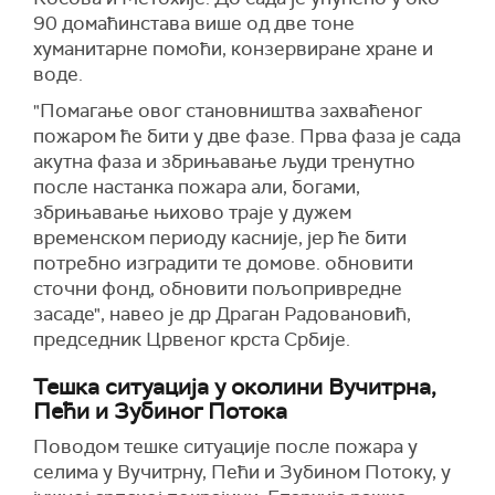
90 домаћинстава више од две тоне
хуманитарне помоћи, конзервиране хране и
воде.
"Помагање овог становништва захваћеног
пожаром ће бити у две фазе. Прва фаза је сада
акутна фаза и збрињавање људи тренутно
после настанка пожара али, богами,
збрињавање њихово траје у дужем
временском периоду касније, јер ће бити
потребно изградити те домове. обновити
сточни фонд, обновити пољопривредне
засаде", навео је др Драган Радовановић,
председник Црвеног крста Србије.
Тешка ситуација у околини Вучитрна,
Пећи и Зубиног Потока
Поводом тешке ситуације после пожара у
селима у Вучитрну, Пећи и Зубином Потоку, у