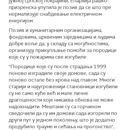
јужној српској покрајини, Епархија рашко-
призренска упутила је позив да се што пре
нормализује снабдевање електричном
енергијом.
Позив и хуманитарним организацијама,
фондовима, црквеним заједницама и људима
добре воље да, у складу са могућностима,
организују прикупљање помоћи за породице
које су у пожарима све изгубиле.
"Породице које су после страдања 1999.
поново изградиле своје домове, сада су
поново остале без крова над главом. Многи
старији и најугроженији становници изгубили
су не само куће већ и мале личне
драгоцености које никаква обнова не може
надокнадити. Мештани су са горчином
сведочили да су им домови сада изгорели по
други пут у једном поколењу, што је додатно
продубило трауме и сећања на прогонство",