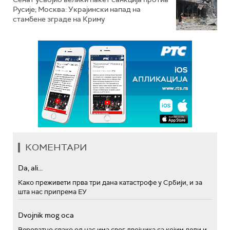
Русије; Москва: Украјински напад на
стамбене зграде на Криму
КОМЕНТАРИ
Da, ali...
Како преживети прва три дана катастрофе у Србији, и за
шта нас припрема ЕУ
Dvojnik mog oca
Вероватно свако од нас има свог двојника са којим дели и