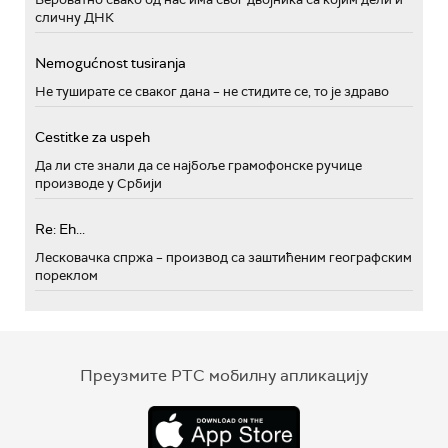
сличну ДНК
Nemogućnost tusiranja
Не туширате се сваког дана – не стидите се, то је здраво
Cestitke za uspeh
Да ли сте знали да се најбоље грамофонске ручице
производе у Србији
Re: Eh...
Лесковачка спржа – производ са заштићеним географским
пореклом
Преузмите РТС мобилну апликацију