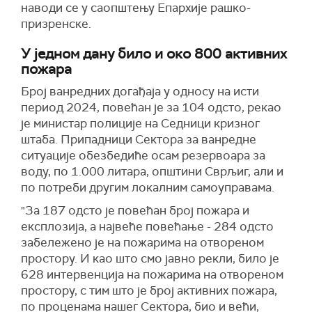
наводи се у саопштењу Епархије рашко-
призренске.
У једном дану било и око 800 активних
пожара
Број ванредних догађаја у односу на исти
период 2024, повећан је за 104 одсто, рекао
је министар полиције на Седници кризног
штаба. Припадници Сектора за ванредне
ситуације обезбедиће осам резервоара за
воду, по 1.000 литара, општини Сврљиг, али и
по потреби другим локалним самоуправама.
"За 187 одсто је повећан број пожара и
експлозија, а највеће повећање - 284 одсто
забележено је на пожарима на отвореном
простору. И као што смо јавно рекли, било је
628 интервенција на пожарима на отвореном
простору, с тим што је број активних пожара,
по проценама нашег Сектора, био и већи,