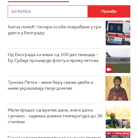
Хитна помоћ: Четири особе повређене у три
удеса у Београду
Од Београда ка више од 100 дестинација –
Ер Србија проширује флоту и мрежу летова
Трнова Петка – жене беру свеже цвеће и
њиме украшавају своје домове
Мали предах од врелих дана, али и даље
сунчано – највиша дневна температура до 36
степени
Сенат усвојио велики пакет санкција против