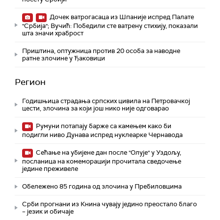
Дочек ватрогасаца из Шпаније испред Палате
"Србија"; Вучић: Победили сте ватрену стихију, показали
шта значи храброст
Приштина, оптужница против 20 особа за наводне
ратне злочине у Ђаковици
Регион
Годишњица страдања српских цивила на Петровачкој
цести, злочина за који још нико није одговарао
Румуни потапају барже са камењем како би
подигли ниво Дунава испред нуклеарке Чернавода
Сећање на убијене дан после "Олује" у Уздољу,
посланица на комеморацији прочитала сведочење
једине преживеле
Обележено 85 година од злочина у Пребиловцима
Срби прогнани из Книна чувају једино преостало благо
– језик и обичаје