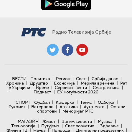
Радио Телевизија Србије
|
|
|
|
ВЕСТИ
Политика
Регион
Свет
Србија данас
|
|
|
|
Хроника
Друштво
Економија
Мерила времена
Рат
|
|
|
|
у Украјини
Време
Сервисне вести
Сматрачница
|
Подкаст
ЕУ могућности 2026
|
|
|
|
СПОРТ
Фудбал
Кошарка
Тенис
Одбојка
|
|
|
|
Рукомет
Ватерполо
Атлетика
Ауто-мото
Остали
|
спортови
Меморијал РТС
|
|
|
МАГАЗИН
Живот
Занимљивости
Музика
|
|
|
|
Технологијa
Путујемо
Свет познатих
Здравље
|
|
|
|
Филм и ТВ
Наука
Природа
Дигитални предузетник