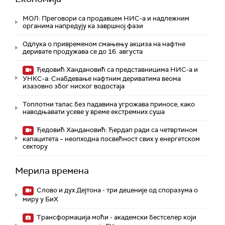
МОЛ: Преговори са продавцем НИС-а и надлежним
органима напредују ка завршној фази
Одлука о привременом смањењу акциза на нафтне
деривате продужава се до 16. августа
Ђедовић Хандановић са представницима НИС-а и
УНКС-а: Снабдевање нафтним дериватима веома
изазовно због ниског водостаја
Топлотни талас без падавина угрожава приносе, како
наводњавати усеве у време екстремних суша
Ђедовић Хандановић: Ђердап ради са четвртином
капацитета – неопходна посвећност свих у енергетском
сектору
Мерила времена
Слово и дух Дејтона - три деценије од споразума о
миру у БиХ
Трансформација моћи - академски бестселер који