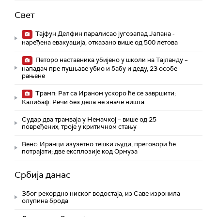
Свет
Тајфун Делфин паралисао југозапад Јапана -
наређена евакуација, отказано више од 500 летова
Петоро наставника убијено у школи на Тајланду –
нападач пре пуцњаве убио и бабу и деду, 23 особе
рањене
Трамп: Рат са Ираном ускоро ће се завршити;
Калибаф: Речи без дела не значе ништа
Судар два трамваја у Немачкој – више од 25
повређених, троје у критичном стању
Венс: Иранци изузетно тешки људи, преговори ће
потрајати; две експлозије код Ормуза
Србија данас
Због рекордно ниског водостаја, из Саве изронила
олупина брода