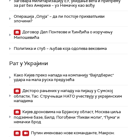
заговара милитаризацију ЕУ, укидање вета и припрему
за рат без Америке – уз Немачку као вођу
Операција „Олуја” – да ли постоје прихватљиви
злочини?
Договор Дел Понтеове и Ђинђића о изручењу
Милошевића
Политика и стуб – љубав која одолева вековима
Рат у Украјини
Како Кијев преко напада на компанију "Вајлдберис"
удара на мала руска предузећа
Десторо рањених у нападу на пијацу у Сумској
области; Тас: Стручњаци НАТО учествују у украјинским
нападима
Кијев дроновима на Брјанску област, Москва циља
подземне базе; Билд: Погођени "Ликви моли", "Пума" и
немачки брод
Путин именовао нове команданте; Макрон: