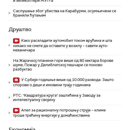
и хеликоптери МУП-а
Саслушање због убиства на Карабурми, осумњичени се
бранили ћутањем
Друштво
Како расхладити аутомобил током врућина и шта
никако не смете да оставите у возилу – савети ауто-
механичара
На Жарачкој планини гори више од 80 хектара борове
шуме; Пожар у Делиблатској пешчари се поново
разбуктао
У Србији годишње више од 10.000 развода: Зашто
спорови о деци и имовини трају годинама
РТС: "Квадратура круга" заштићена у Заводу за
интелектуалну својину
Апел за рационалну потрошњу струје – климе
троше трећину енергије у домаћинствима
Економија