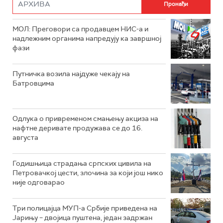
МОЛ: Преговори са продавцем НИС-а и
надлежним органима напредују ка завршној
фази
Путничка возила најдуже чекају на
Батровцима
Одлука о привременом смањењу акциза на
нафтне деривате продужава се до 16.
августа
Годишњица страдања српских цивила на
Петровачкој цести, злочина за који још нико
није одговарао
Три полицајца МУП-а Србије приведена на
Јарињу – двојица пуштена, један задржан