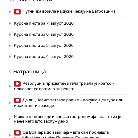
Путничка возила најдуже чекају на Батровцима
Курсна листа за 7. август 2026.
Курсна листа за 6. август 2026.
Курсна листа за 5. август 2026.
Курсна листа за 4. август 2026.
Сматрачница
Револуција прихватања тела трајала је кратко –
мршавост се вратила на рецепт
Да ли „Левис" затвара радње – покушај цензуре или
маркетинг из заседе
Мишленове звезде и српска гастрономија – зашто их је
мање него што заслужујемо
Од Врачара до завичаја – шта сам пронашла
чекајући Часни појас Пресвете Богородице