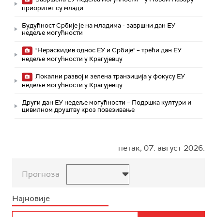
приоритет су млади
Будућност Србије је на младима - завршни дан ЕУ
недеље могућности
"Нераскидив однос ЕУ и Србије" – трећи дан ЕУ
недеље могућности у Крагујевцу
Локални развој и зелена транзиција у фокусу ЕУ
недеље могућности у Крагујевцу
Други дан ЕУ недеље могућности – Подршка култури и
цивилном друштву кроз повезивање
петак, 07. август 2026.
Прогноза
Најновије