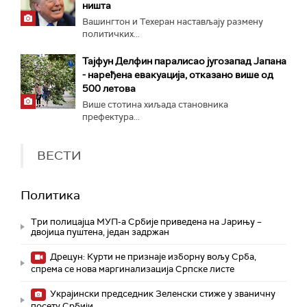
ништа
Вашингтон и Техеран настављају размену
политичких...
Тајфун Делфин паралисао југозапад Јапана
- наређена евакуација, отказано више од
500 летова
Више стотина хиљада становника
префектура...
ВЕСТИ
Политика
Три полицајца МУП-а Србије приведена на Јарињу –
двојица пуштена, један задржан
Дрецун: Курти не признаје изборну вољу Срба,
спрема се нова маргинализација Српске листе
Украјински председник Зеленски стиже у званичну
посету Србији