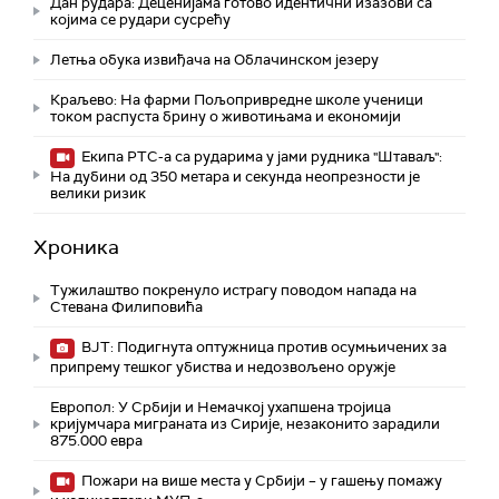
Дан рудара: Деценијама готово идентични изазови са
којима се рудари сусрећу
Летња обука извиђача на Облачинском језеру
Краљево: На фарми Пољопривредне школе ученици
током распуста брину о животињама и економији
Екипа РТС-а са рударима у јами рудника "Штаваљ":
На дубини од 350 метара и секунда неопрезности је
велики ризик
Хроника
Тужилаштво покренуло истрагу поводом напада на
Стевана Филиповића
ВЈТ: Подигнута оптужница против осумњичених за
припрему тешког убиства и недозвољено оружје
Европол: У Србији и Немачкој ухапшена тројица
кријумчара миграната из Сирије, незаконито зарадили
875.000 евра
Пожари на више места у Србији – у гашењу помажу