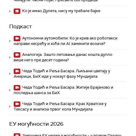
Ко је имао Дулета, нису му требале бајке
Подкаст
Аутономни аутомобили: Ко је крив ако роботакси
направи несрећу и хоће ли AI заменити возаче?
Аналогија: Зашто летовање данас кошта дупло
више него пре десет година?
Чеда Тодић и Реља Басара: Љиљани цветају у
Америци, БиХ иде у нокаут фазу Мундијала
Чеда Тодић и Реља Басара: Житије Брајаново и
последња шанса за БиХ
Чеда Тодић и Реља Басара: Крах Хрватске у
Тексасу и анализа првог кола Мундијала
ЕУ могућности 2026
Завршена ЕУ недеља могућности – у Новом Пазару