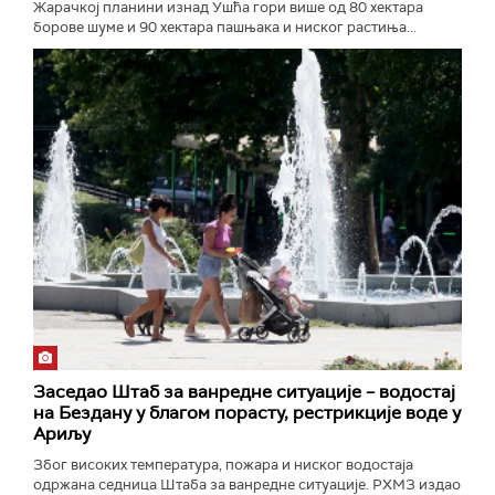
Жарачкој планини изнад Ушћа гори више од 80 хектара
борове шуме и 90 хектара пашњака и ниског растиња...
Заседао Штаб за ванредне ситуације – водостај
на Бездану у благом порасту, рестрикције воде у
Ариљу
Због високих температура, пожара и ниског водостаја
одржана седница Штаба за ванредне ситуације. РХМЗ издао