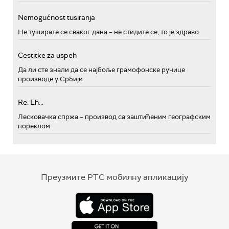
Nemogućnost tusiranja
Не туширате се сваког дана – не стидите се, то је здраво
Cestitke za uspeh
Да ли сте знали да се најбоље грамофонске ручице
производе у Србији
Re: Eh...
Лесковачка спржа – производ са заштићеним географским
пореклом
Преузмите РТС мобилну апликацију