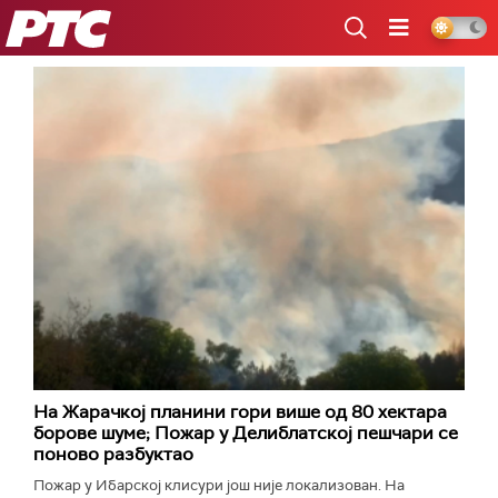
РТС
На Жарачкој планини гори више од 80 хектара
борове шуме; Пожар у Делиблатској пешчари се
поново разбуктао
Пожар у Ибарској клисури још није локализован. На