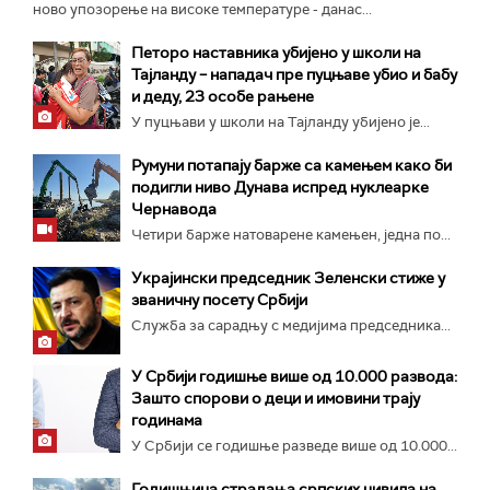
ново упозорење на високе температуре - данас...
Петоро наставника убијено у школи на
Тајланду – нападач пре пуцњаве убио и бабу
и деду, 23 особе рањене
У пуцњави у школи на Тајланду убијено је...
Румуни потапају барже са камењем како би
подигли ниво Дунава испред нуклеарке
Чернавода
Четири барже натоварене камењен, једна по...
Украјински председник Зеленски стиже у
званичну посету Србији
Служба за сарадњу с медијима председника...
У Србији годишње више од 10.000 развода:
Зашто спорови о деци и имовини трају
годинама
У Србији се годишње разведе више од 10.000...
Годишњица страдања српских цивила на