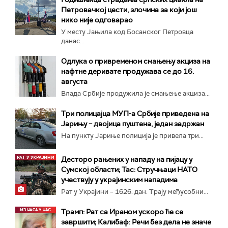
Петровачкој цести, злочина за који још
нико није одговарао
У месту Јањила код Босанског Петровца
данас...
Одлука о привременом смањењу акциза на
нафтне деривате продужава се до 16.
августа
Влада Србије продужила је смањење акциза...
Три полицајца МУП-а Србије приведена на
Јарињу – двојица пуштена, један задржан
На пункту Јариње полиција је привела три...
Десторо рањених у нападу на пијацу у
Сумској области; Тас: Стручњаци НАТО
учествују у украјинским нападима
Рат у Украјини – 1626. дан. Трају међусобни...
Трамп: Рат са Ираном ускоро ће се
завршити; Калибаф: Речи без дела не значе