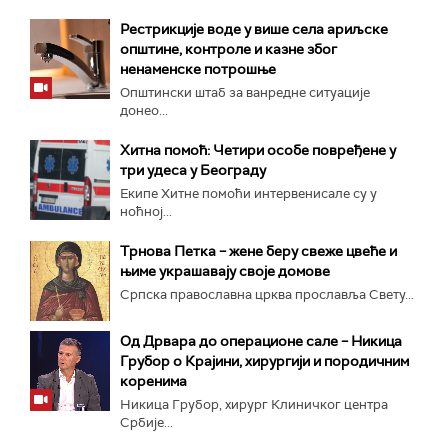
Рестрикције воде у више села ариљске
општине, контроле и казне због
ненаменске потрошње
Општински штаб за ванредне ситуације
донео...
Хитна помоћ: Четири особе повређене у
три удеса у Београду
Екипе Хитне помоћи интервенисале су у
ноћној...
Трнова Петка – жене беру свеже цвеће и
њиме украшавају своје домове
Српска православна црква прославља Свету...
Од Дрвара до операционе сале – Никица
Грубор о Крајини, хирургији и породичним
коренима
Никица Грубор, хирург Клиничког центра
Србије...