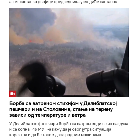
а-тет састанка двојице председника уследиће састанак...
Борба са ватреном стихијом у Делиблатској
пешчари и на Столовима, стање на терену
зависи од температуре и ветра
У Делиблатској пешчари борба са ватром води се из ваздуха
и са копна. Из МУП-а кажу да је овог јутра ситуација
коректна и да ће током дана радним машинама...