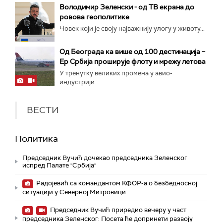
Володимир Зеленски - од ТВ екрана до
ровова геополитике
Човек који је своју најважнију улогу у животу...
Од Београда ка више од 100 дестинација –
Ер Србија проширује флоту и мрежу летова
У тренутку великих промена у авио-
индустрији...
ВЕСТИ
Политика
Председник Вучић дочекао председника Зеленског
испред Палате "Србија"
Радојевић са командантом КФОР-а о безбедносној
ситуацији у Северној Митровици
Председник Вучић приредио вечеру у част
председника Зеленског: Посета ће допринети развоју