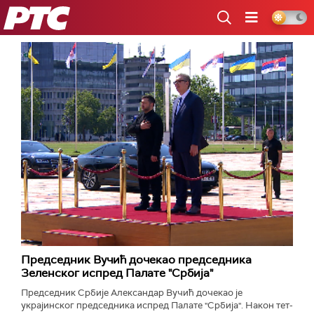
РТС
Председник Вучић дочекао председника
Зеленског испред Палате "Србија"
Председник Србије Александар Вучић дочекао је
украјинског председника испред Палате "Србија". Након тет-