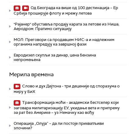
Од Београда ка више од 100 дестинација – Ер
Србија проширује флоту и мрежу летова
"Рајанер" обуставља продају карата за летове из Ниша;
Аеродром: Пратимо ситуацију
МОЛ: Преговори са продавцем НИС-а и надлежним
органима напредују ка завршној фази
Евродизел скупљи за динар, цена бензина
непромењена
Мерила времена
Слово и дух Дејтона - три деценије од споразума о
миру у БиХ
Трансформација моћи - академски бестселер који
заговара милитаризацију ЕУ, укидање вета и припрему
за рат без Америке – уз Немачку као вођу
Операција „Олуја” – да ли постоје прихватљиви
злочини?