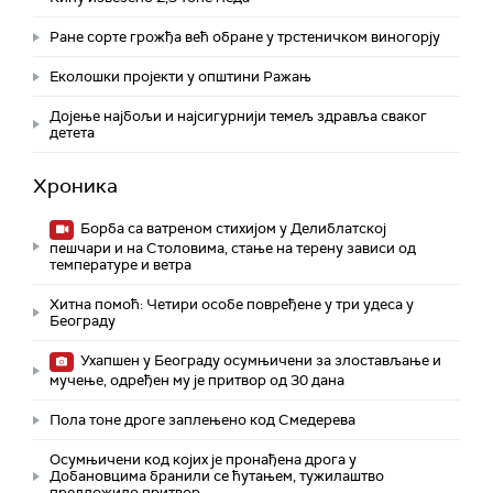
Ране сорте грожђа већ обране у трстеничком виногорју
Eколошки пројекти у општини Ражањ
Дојење најбољи и најсигурнији темељ здравља сваког
детета
Хроника
Борба са ватреном стихијом у Делиблатској
пешчари и на Столовима, стање на терену зависи од
температуре и ветра
Хитна помоћ: Четири особе повређене у три удеса у
Београду
Ухапшен у Београду осумњичени за злостављање и
мучење, одређен му је притвор од 30 дана
Пола тоне дроге заплењено код Смедерева
Осумњичени код којих је пронађена дрога у
Добановцима бранили се ћутањем, тужилаштво
предложило притвор