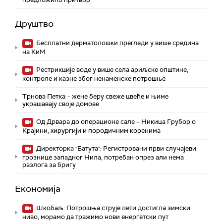
Друштво
Бесплатни дерматолошки прегледи у више средина
на КиМ
Рестрикције воде у више села ариљске општине,
контроле и казне због ненаменске потрошње
Трнова Петка – жене беру свеже цвеће и њиме
украшавају своје домове
Од Дрвара до операционе сале – Никица Грубор о
Крајини, хирургији и породичним коренима
Директорка "Батута": Регистровани први случајеви
грознице западног Нила, потребан опрез али нема
разлога за бригу
Економија
Шкобаљ: Потрошња струје лети достигла зимски
ниво, морамо да тражимо нови енергетски пут