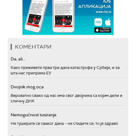
КОМЕНТАРИ
Da, ali...
Како преживети прва три дана катастрофе у Србији, и за
шта нас припрема ЕУ
Dvojnik mog oca
Вероватно свако од нас има свог двојника са којим дели и
сличну ДНК
Nemogućnost tusiranja
Не туширате се сваког дана – не стидите се, то је здраво