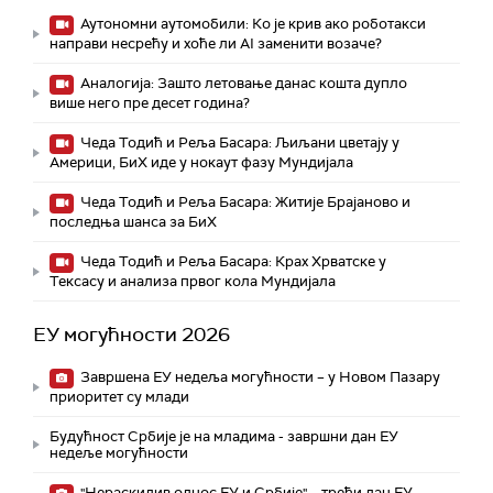
Аутономни аутомобили: Ко је крив ако роботакси
направи несрећу и хоће ли AI заменити возаче?
Аналогија: Зашто летовање данас кошта дупло
више него пре десет година?
Чеда Тодић и Реља Басара: Љиљани цветају у
Америци, БиХ иде у нокаут фазу Мундијала
Чеда Тодић и Реља Басара: Житије Брајаново и
последња шанса за БиХ
Чеда Тодић и Реља Басара: Крах Хрватске у
Тексасу и анализа првог кола Мундијала
ЕУ могућности 2026
Завршена ЕУ недеља могућности – у Новом Пазару
приоритет су млади
Будућност Србије је на младима - завршни дан ЕУ
недеље могућности
"Нераскидив однос ЕУ и Србије" – трећи дан ЕУ