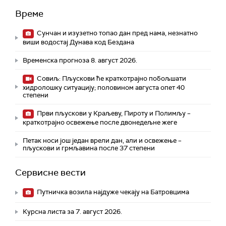
Време
Сунчан и изузетно топао дан пред нама, незнатно
виши водостај Дунава код Бездана
Временска прогноза 8. август 2026.
Совиљ: Пљускови ће краткотрајно побољшати
хидролошку ситуацију; половином августа опет 40
степени
Први пљускови у Краљеву, Пироту и Полимљу –
краткотрајно освежење после двонедељне жеге
Петак носи још један врели дан, али и освежење –
пљускови и грмљавина после 37 степени
Сервисне вести
Путничка возила најдуже чекају на Батровцима
Курсна листа за 7. август 2026.