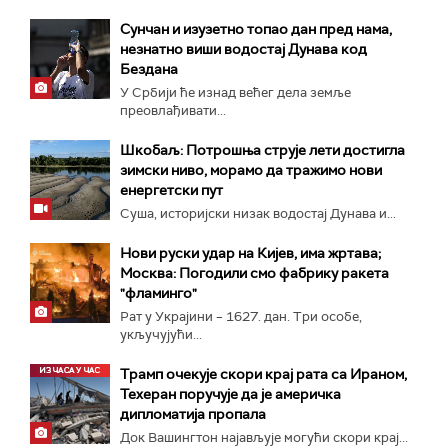
Сунчан и изузетно топао дан пред нама,
незнатно виши водостај Дунава код
Бездана
У Србији ће изнад већег дела земље
преовлађивати...
Шкобаљ: Потрошња струје лети достигла
зимски ниво, морамо да тражимо нови
енергетски пут
Суша, историјски низак водостај Дунава и...
Нови руски удар на Кијев, има жртава;
Москва: Погодили смо фабрику ракета
"фламинго"
Рат у Украјини – 1627. дан. Три особе,
укључујући...
Трамп очекује скори крај рата са Ираном,
Техеран поручује да је америчка
дипломатија пропала
Док Вашингтон најављује могући скори крај...