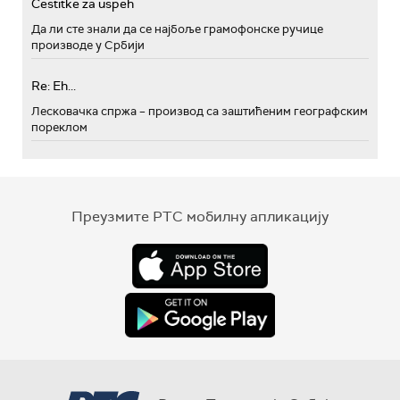
Cestitke za uspeh
Да ли сте знали да се најбоље грамофонске ручице
производе у Србији
Re: Eh...
Лесковачка спржа – производ са заштићеним географским
пореклом
Преузмите РТС мобилну апликацију