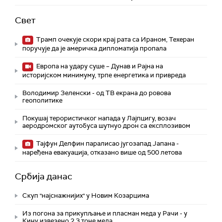
Свет
Трамп очекује скори крај рата са Ираном, Техеран
поручује да је америчка дипломатија пропала
Европа на удару суше – Дунав и Рајна на
историјском минимуму, трпе енергетика и привреда
Володимир Зеленски - од ТВ екрана до ровова
геополитике
Покушај терористичког напада у Лајпцигу, возач
аеродромског аутобуса шутнуо дрон са експлозивом
Тајфун Делфин паралисао југозапад Јапана -
наређена евакуација, отказано више од 500 летова
Србија данас
Скуп "најснажнијих" у Новим Козарцима
Из погона за прикупљање и пласман меда у Рачи - у
Кину извезено 2,3 тоне меда