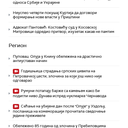
односа Србије и Украјине
Неуспео четврти покушај Куртија да договори
формирање нове власти у Приштини
Адвокат Пантовић: Костовићу суд у Косовској
Митровици одредио притвор, изузетак какав не памтим
Регион
Пуповац: Олуја у Книну обележена на драстично
антиуставан начин
Годишњица страдања српских цивила на
Петровачкој цести, злочина за који још нико није
одговарао
Румуни потапају барже са камењем како би
подигли ниво Дунава испред нуклеарке Чернавода
Сећање на убијене дан после "Олује" у Уздољу,
посланица на комеморацији прочитала сведочење
једине преживеле
Обележено 85 година од злочина у Пребиловцима