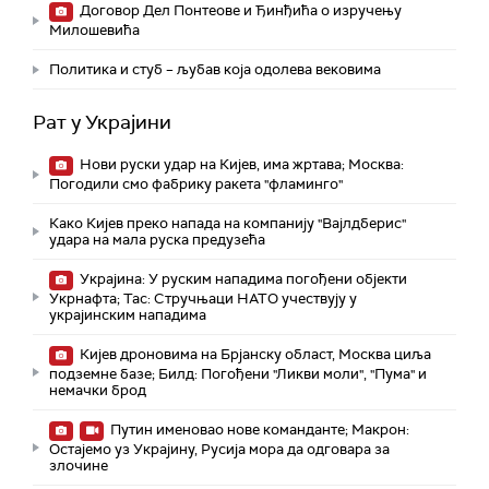
Договор Дел Понтеове и Ђинђића о изручењу
Милошевића
Политика и стуб – љубав која одолева вековима
Рат у Украјини
Нови руски удар на Кијев, има жртава; Москва:
Погодили смо фабрику ракета "фламинго"
Како Кијев преко напада на компанију "Вајлдберис"
удара на мала руска предузећа
Украјина: У руским нападима погођени објекти
Укрнафта; Тас: Стручњаци НАТО учествују у
украјинским нападима
Кијев дроновима на Брјанску област, Москва циља
подземне базе; Билд: Погођени "Ликви моли", "Пума" и
немачки брод
Путин именовао нове команданте; Макрон:
Остајемо уз Украјину, Русија мора да одговара за
злочине