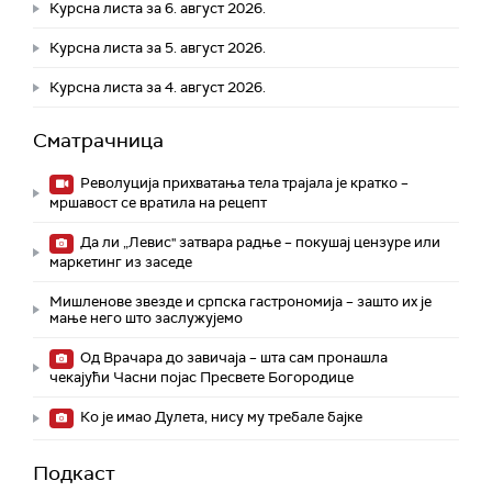
Курсна листа за 6. август 2026.
Курсна листа за 5. август 2026.
Курсна листа за 4. август 2026.
Сматрачница
Револуција прихватања тела трајала је кратко –
мршавост се вратила на рецепт
Да ли „Левис" затвара радње – покушај цензуре или
маркетинг из заседе
Мишленове звезде и српска гастрономија – зашто их је
мање него што заслужујемо
Од Врачара до завичаја – шта сам пронашла
чекајући Часни појас Пресвете Богородице
Ко је имао Дулета, нису му требале бајке
Подкаст