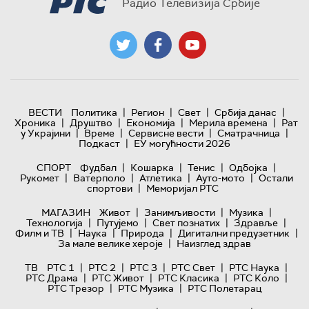
Радио Телевизија Србије
|
|
|
|
ВЕСТИ
Политика
Регион
Свет
Србија данас
|
|
|
|
Хроника
Друштво
Економија
Мерила времена
Рат
|
|
|
|
у Украјини
Време
Сервисне вести
Сматрачница
|
Подкаст
ЕУ могућности 2026
|
|
|
|
СПОРТ
Фудбал
Кошарка
Тенис
Одбојка
|
|
|
|
Рукомет
Ватерполо
Атлетика
Ауто-мото
Остали
|
спортови
Меморијал РТС
|
|
|
МАГАЗИН
Живот
Занимљивости
Музика
|
|
|
|
Технологијa
Путујемо
Свет познатих
Здравље
|
|
|
|
Филм и ТВ
Наука
Природа
Дигитални предузетник
|
За мале велике хероје
Наизглед здрав
|
|
|
|
|
ТВ
РТС 1
РТС 2
РТС 3
РТС Свет
РТС Наука
|
|
|
|
РТС Драма
РТС Живот
РТС Класика
РТС Коло
|
|
РТС Трезор
РТС Музика
РТС Полетарац