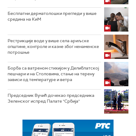
Бесплатни дерматолошки прегледи у више
средина на КиМ
Рестрикције воде у више села ариљске
општине, контроле и казне због ненаменске
потрошње
Борба са ватреном стихијом у Делиблатској
пешчари и на Столовима, стање на терену
зависи од температуре и ветра
Председник Вучић дочекао председника
Зеленског испред Палате "Србија"