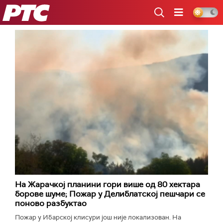
РТС
На Жарачкој планини гори више од 80 хектара
борове шуме; Пожар у Делиблатској пешчари се
поново разбуктао
Пожар у Ибарској клисури још није локализован. На