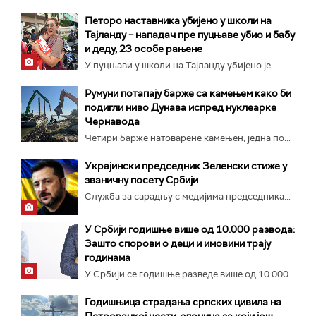
Петоро наставника убијено у школи на
Тајланду – нападач пре пуцњаве убио и бабу
и деду, 23 особе рањене
У пуцњави у школи на Тајланду убијено је...
Румуни потапају барже са камењем како би
подигли ниво Дунава испред нуклеарке
Чернавода
Четири барже натоварене камењен, једна по...
Украјински председник Зеленски стиже у
званичну посету Србији
Служба за сарадњу с медијима председника...
У Србији годишње више од 10.000 развода:
Зашто спорови о деци и имовини трају
годинама
У Србији се годишње разведе више од 10.000...
Годишњица страдања српских цивила на