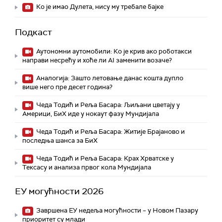
Ко је имао Дулета, нису му требале бајке
Подкаст
Аутономни аутомобили: Ко је крив ако роботакси
направи несрећу и хоће ли AI заменити возаче?
Аналогија: Зашто летовање данас кошта дупло
више него пре десет година?
Чеда Тодић и Реља Басара: Љиљани цветају у
Америци, БиХ иде у нокаут фазу Мундијала
Чеда Тодић и Реља Басара: Житије Брајаново и
последња шанса за БиХ
Чеда Тодић и Реља Басара: Крах Хрватске у
Тексасу и анализа првог кола Мундијала
ЕУ могућности 2026
Завршена ЕУ недеља могућности – у Новом Пазару
приоритет су млади