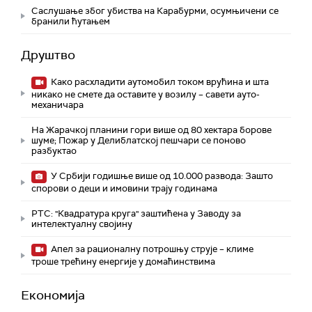
Саслушање због убиства на Карабурми, осумњичени се
бранили ћутањем
Друштво
Како расхладити аутомобил током врућина и шта
никако не смете да оставите у возилу – савети ауто-
механичара
На Жарачкој планини гори више од 80 хектара борове
шуме; Пожар у Делиблатској пешчари се поново
разбуктао
У Србији годишње више од 10.000 развода: Зашто
спорови о деци и имовини трају годинама
РТС: "Квадратура круга" заштићена у Заводу за
интелектуалну својину
Апел за рационалну потрошњу струје – климе
троше трећину енергије у домаћинствима
Економија