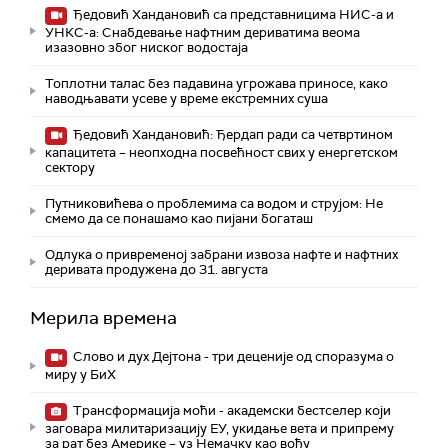
Ђедовић Хандановић са представницима НИС-а и
УНКС-а: Снабдевање нафтним дериватима веома
изазовно због ниског водостаја
Топлотни талас без падавина угрожава приносе, како
наводњавати усеве у време екстремних суша
Ђедовић Хандановић: Ђердап ради са четвртином
капацитета – неопходна посвећност свих у енергетском
сектору
Путниковићева о проблемима са водом и струјом: Не
смемо да се понашамо као пијани богаташ
Одлука о привременој забрани извоза нафте и нафтних
деривата продужена до 31. августа
Мерила времена
Слово и дух Дејтона - три деценије од споразума о
миру у БиХ
Трансформација моћи - академски бестселер који
заговара милитаризацију ЕУ, укидање вета и припрему
за рат без Америке – уз Немачку као вођу