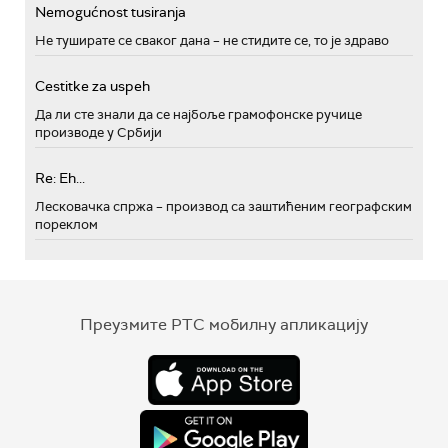
Nemogućnost tusiranja
Не туширате се сваког дана – не стидите се, то је здраво
Cestitke za uspeh
Да ли сте знали да се најбоље грамофонске ручице
производе у Србији
Re: Eh...
Лесковачка спржа – производ са заштићеним географским
пореклом
Преузмите РТС мобилну апликацију