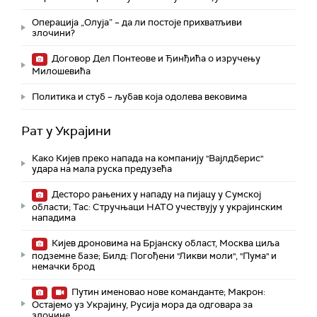
Операција „Олуја” – да ли постоје прихватљиви
злочини?
Договор Дел Понтеове и Ђинђића о изручењу
Милошевића
Политика и стуб – љубав која одолева вековима
Рат у Украјини
Како Кијев преко напада на компанију "Вајлдберис"
удара на мала руска предузећа
Десторо рањених у нападу на пијацу у Сумској
области; Тас: Стручњаци НАТО учествују у украјинским
нападима
Кијев дроновима на Брјанску област, Москва циља
подземне базе; Билд: Погођени "Ликви моли", "Пума" и
немачки брод
Путин именовао нове команданте; Макрон:
Остајемо уз Украјину, Русија мора да одговара за
злочине