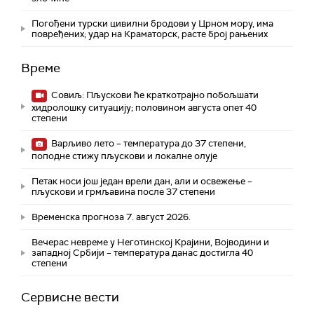
Погођени турски цивилни бродови у Црном мору, има
повређених; удар на Краматорск, расте број рањених
Време
Совиљ: Пљускови ће краткотрајно побољшати
хидролошку ситуацију; половином августа опет 40
степени
Варљиво лето – температура до 37 степени,
поподне стижу пљускови и локалне олује
Петак носи још један врели дан, али и освежење –
пљускови и грмљавина после 37 степени
Временска прогноза 7. август 2026.
Вечерас невреме у Неготинској Крајини, Војводини и
западној Србији – температура данас достигла 40
степени
Сервисне вести