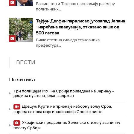
Вашингтон и Техеран настављају размену
политичких...
Тајфун Делфин паралисао југозапад Јапана
- наређена евакуација, отказано више од
500 летова
Више стотина хиљада становника
префектура...
ВЕСТИ
Политика
Три полицајца МУП-а Србије приведена на Јарињу –
двојица пуштена, један задржан
Дрецун: Курти не признаје изборну вољу Срба,
спрема се нова маргинализација Српске листе
Украјински председник Зеленски стиже у званичну
посету Србији