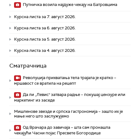
Путничка возила најдуже чекају на Батровцима
Курсна листа за 7. август 2026.
Курсна листа за 6. август 2026.
Курсна листа за 5. август 2026.
Курсна листа за 4. август 2026.
Сматрачница
Револуција прихватања тела трајала је кратко –
мршавост се вратила на рецепт
Да ли „Левис" затвара радње – покушај цензуре или
маркетинг из заседе
Мишленове звезде и српска гастрономија – зашто их је
мање него што заслужујемо
Од Врачара до завичаја – шта сам пронашла
чекајући Часни појас Пресвете Богородице