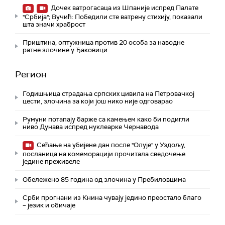
Дочек ватрогасаца из Шпаније испред Палате
"Србија"; Вучић: Победили сте ватрену стихију, показали
шта значи храброст
Приштина, оптужница против 20 особа за наводне
ратне злочине у Ђаковици
Регион
Годишњица страдања српских цивила на Петровачкој
цести, злочина за који још нико није одговарао
Румуни потапају барже са камењем како би подигли
ниво Дунава испред нуклеарке Чернавода
Сећање на убијене дан после "Олује" у Уздољу,
посланица на комеморацији прочитала сведочење
једине преживеле
Обележено 85 година од злочина у Пребиловцима
Срби прогнани из Книна чувају једино преостало благо
– језик и обичаје