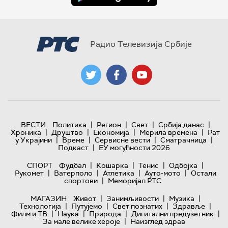
Радио Телевизија Србије
|
|
|
|
ВЕСТИ
Политика
Регион
Свет
Србија данас
|
|
|
|
Хроника
Друштво
Економија
Мерила времена
Рат
|
|
|
|
у Украјини
Време
Сервисне вести
Сматрачница
|
Подкаст
ЕУ могућности 2026
|
|
|
|
СПОРТ
Фудбал
Кошарка
Тенис
Одбојка
|
|
|
|
Рукомет
Ватерполо
Атлетика
Ауто-мото
Остали
|
спортови
Меморијал РТС
|
|
|
МАГАЗИН
Живот
Занимљивости
Музика
|
|
|
|
Технологијa
Путујемо
Свет познатих
Здравље
|
|
|
|
Филм и ТВ
Наука
Природа
Дигитални предузетник
|
За мале велике хероје
Наизглед здрав