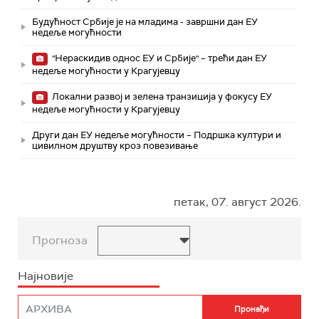
Будућност Србије је на младима - завршни дан ЕУ
недеље могућности
"Нераскидив однос ЕУ и Србије" – трећи дан ЕУ
недеље могућности у Крагујевцу
Локални развој и зелена транзиција у фокусу ЕУ
недеље могућности у Крагујевцу
Други дан ЕУ недеље могућности – Подршка култури и
цивилном друштву кроз повезивање
петак, 07. август 2026.
Прогноза
Најновије