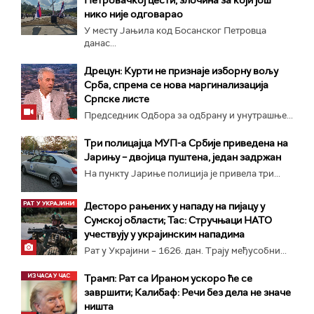
Петровачкој цести, злочина за који још
нико није одговарао
У месту Јањила код Босанског Петровца
данас...
Дрецун: Курти не признаје изборну вољу
Срба, спрема се нова маргинализација
Српске листе
Председник Одбора за одбрану и унутрашње...
Три полицајца МУП-а Србије приведена на
Јарињу – двојица пуштена, један задржан
На пункту Јариње полиција је привела три...
Десторо рањених у нападу на пијацу у
Сумској области; Тас: Стручњаци НАТО
учествују у украјинским нападима
Рат у Украјини – 1626. дан. Трају међусобни...
Трамп: Рат са Ираном ускоро ће се
завршити; Калибаф: Речи без дела не значе
ништа