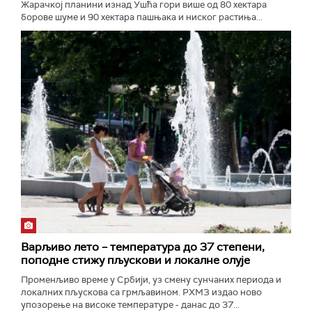
Жарачкој планини изнад Ушћа гори више од 80 хектара
борове шуме и 90 хектара пашњака и ниског растиња...
Варљиво лето – температура до 37 степени,
поподне стижу пљускови и локалне олује
Променљиво време у Србији, уз смену сунчаних периода и
локалних пљускова са грмљавином. РХМЗ издао ново
упозорење на високе температуре - данас до 37...