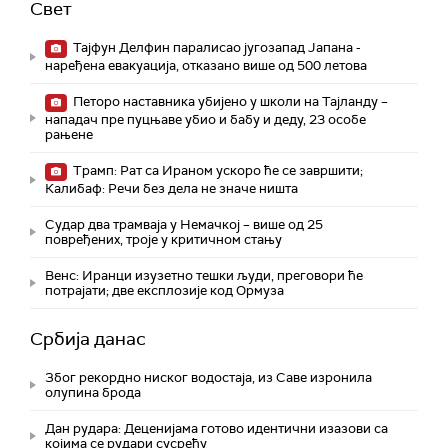
Свет
Тајфун Делфин паралисао југозапад Јапана -
наређена евакуација, отказано више од 500 летова
Петоро наставника убијено у школи на Тајланду –
нападач пре пуцњаве убио и бабу и деду, 23 особе
рањене
Трамп: Рат са Ираном ускоро ће се завршити;
Калибаф: Речи без дела не значе ништа
Судар два трамваја у Немачкој – више од 25
повређених, троје у критичном стању
Венс: Иранци изузетно тешки људи, преговори ће
потрајати; две експлозије код Ормуза
Србија данас
Због рекордно ниског водостаја, из Саве изронила
олупина брода
Дан рудара: Деценијама готово идентични изазови са
којима се рудари сусрећу