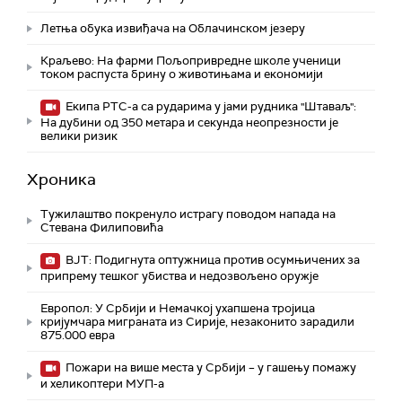
Летња обука извиђача на Облачинском језеру
Краљево: На фарми Пољопривредне школе ученици
током распуста брину о животињама и економији
Екипа РТС-а са рударима у јами рудника "Штаваљ":
На дубини од 350 метара и секунда неопрезности је
велики ризик
Хроника
Тужилаштво покренуло истрагу поводом напада на
Стевана Филиповића
ВЈТ: Подигнута оптужница против осумњичених за
припрему тешког убиства и недозвољено оружје
Европол: У Србији и Немачкој ухапшена тројица
кријумчара миграната из Сирије, незаконито зарадили
875.000 евра
Пожари на више места у Србији – у гашењу помажу
и хеликоптери МУП-а