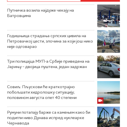
Путничка возила најдуже чекају на
Батровцима
Годишњица страдања српских цивила на
Петровачкој цести, злочина за који још нико
није одговарао
Три полицајца МУП-а Србије приведена на
Јарињу – двојица пуштена, један задржан
Совиљ: Пљускови ће краткотрајно
побољшати хидролошку ситуацију;
половином августа опет 40 степени
Румуни потапају барже са камењем како би
подигли ниво Дунава испред нуклеарке
Чернавода