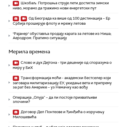
Шкобаљ: Потрошња струје лети достигла зимски
ниво, морамо да тражимо нови енергетски пут
Од Београда ка више од 100 дестинација – Ер
Србија проширује флоту и мрежу летова
"Рајанер" обуставља продају карата за летове из Ниша;
Аеродром: Пратимо ситуацију
Мерила времена
Слово и дух Дејтона - три деценије од споразума о
миру у БиХ
Трансформација моћи - академски бестселер који
заговара милитаризацију ЕУ, укидање вета и припрему
за рат без Америке – уз Немачку као вођу
Операција „Олуја” – да ли постоје прихватљиви
злочини?
Договор Дел Понтеове и Ђинђића о изручењу
Милошевића