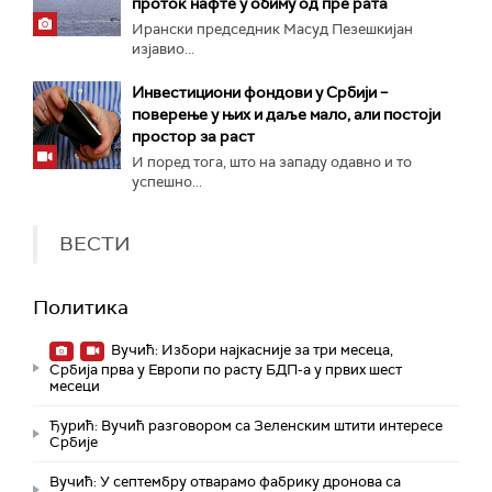
проток нафте у обиму од пре рата
Ирански председник Масуд Пезешкијан
изјавио...
Инвестициони фондови у Србији –
поверење у њих и даље мало, али постоји
простор за раст
И поред тога, што на западу одавно и то
успешно...
ВЕСТИ
Политика
Вучић: Избори најкасније за три месеца,
Србија прва у Европи по расту БДП-а у првих шест
месеци
Ђурић: Вучић разговором са Зеленским штити интересе
Србије
Вучић: У септембру отварамо фабрику дронова са