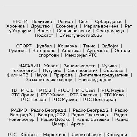
|
|
|
|
ВЕСТИ
Политика
Регион
Свет
Србија данас
|
|
|
|
Хроника
Друштво
Економија
Мерила времена
Рат
|
|
|
|
у Украјини
Време
Сервисне вести
Сматрачница
|
Подкаст
ЕУ могућности 2026
|
|
|
|
СПОРТ
Фудбал
Кошарка
Тенис
Одбојка
|
|
|
|
Рукомет
Ватерполо
Атлетика
Ауто-мото
Остали
|
спортови
Меморијал РТС
|
|
|
МАГАЗИН
Живот
Занимљивости
Музика
|
|
|
|
Технологијa
Путујемо
Свет познатих
Здравље
|
|
|
|
Филм и ТВ
Наука
Природа
Дигитални предузетник
|
За мале велике хероје
Наизглед здрав
|
|
|
|
|
ТВ
РТС 1
РТС 2
РТС 3
РТС Свет
РТС Наука
|
|
|
|
РТС Драма
РТС Живот
РТС Класика
РТС Коло
|
|
РТС Трезор
РТС Музика
РТС Полетарац
|
|
РАДИО
Радио Београд 1
Радио Београд 2
Радио
|
|
|
Београд 3
Београд 202
Радио Плетеница
Радио
|
|
|
Рокенролер
Радио Џубокс
Радио Вртешка
Радио
|
Џезер
Архив
|
|
|
|
РТС
Контакт
Маркетинг
Јавне набавке
Конкурси