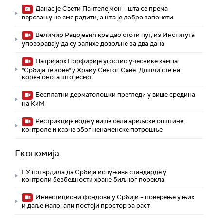
Данас је Свети Пантелејмон – шта се према
веровању не сме радити, а шта је добро започети
Велимир Радојевић крв дао стоти пут, из Института
упозоравају да су залихе довољне за два дана
Патријарх Порфирије угостио учеснике кампа
"Србија те зове" у Храму Светог Саве: Дошли сте на
корен онога што јесмо
Бесплатни дерматолошки прегледи у више средина
на КиМ
Рестрикције воде у више села ариљске општине,
контроле и казне због ненаменске потрошње
Економија
ЕУ потврдила да Србија испуњава стандарде у
контроли безбедности хране биљног порекла
Инвестициони фондови у Србији – поверење у њих
и даље мало, али постоји простор за раст