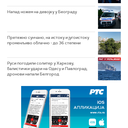
Напад ножем на девојку у Београду
Претежно сунчано, на истоку и југоистоку
променљиво облачно - до 36 степени
Руси погодили солитер у Харкову,
балистички удари на Одесу и Павлоград;
дронови напали Белгород