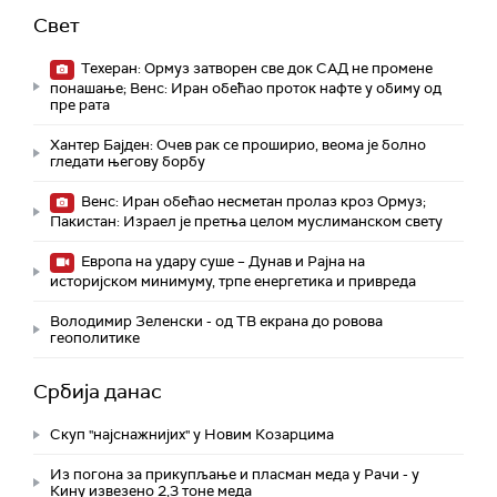
Свет
Техеран: Ормуз затворен све док САД не промене
понашање; Венс: Иран обећао проток нафте у обиму од
пре рата
Хантер Бајден: Очев рак се проширио, веома је болно
гледати његову борбу
Венс: Иран обећао несметан пролаз кроз Ормуз;
Пакистан: Израел је претња целом муслиманском свету
Европа на удару суше – Дунав и Рајна на
историјском минимуму, трпе енергетика и привреда
Володимир Зеленски - од ТВ екрана до ровова
геополитике
Србија данас
Скуп "најснажнијих" у Новим Козарцима
Из погона за прикупљање и пласман меда у Рачи - у
Кину извезено 2,3 тоне меда