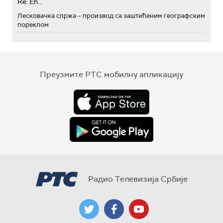
Re: Eh...
Лесковачка спржа – производ са заштићеним географским
пореклом
Преузмите РТС мобилну апликацију
Радио Телевизија Србије