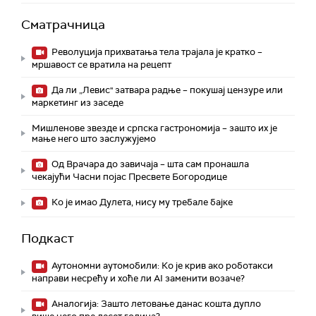
Сматрачница
Револуција прихватања тела трајала је кратко –
мршавост се вратила на рецепт
Да ли „Левис" затвара радње – покушај цензуре или
маркетинг из заседе
Мишленове звезде и српска гастрономија – зашто их је
мање него што заслужујемо
Од Врачара до завичаја – шта сам пронашла
чекајући Часни појас Пресвете Богородице
Ко је имао Дулета, нису му требале бајке
Подкаст
Аутономни аутомобили: Ко је крив ако роботакси
направи несрећу и хоће ли AI заменити возаче?
Аналогија: Зашто летовање данас кошта дупло