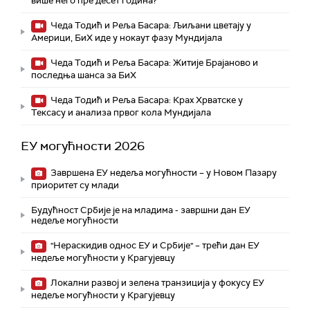
више него пре десет година?
Чеда Тодић и Реља Басара: Љиљани цветају у
Америци, БиХ иде у нокаут фазу Мундијала
Чеда Тодић и Реља Басара: Житије Брајаново и
последња шанса за БиХ
Чеда Тодић и Реља Басара: Крах Хрватске у
Тексасу и анализа првог кола Мундијала
ЕУ могућности 2026
Завршена ЕУ недеља могућности – у Новом Пазару
приоритет су млади
Будућност Србије је на младима - завршни дан ЕУ
недеље могућности
"Нераскидив однос ЕУ и Србије" – трећи дан ЕУ
недеље могућности у Крагујевцу
Локални развој и зелена транзиција у фокусу ЕУ
недеље могућности у Крагујевцу