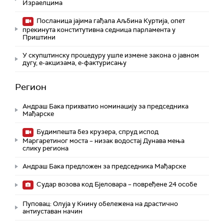
Израелцима
Посланица јајима гађала Аљбина Куртија, опет
прекинута конститутивна седница парламента у
Приштини
У скупштинску процедуру ушле измене закона о јавном
дугу, е-акцизама, е-фактурисању
Регион
Андраш Бака прихватио номинацију за председника
Мађарске
Будимпешта без крузера, спруд испод
Маргаретиног моста – низак водостај Дунава мења
слику региона
Андраш Бакa предложен за председника Мађарске
Судар возова код Бјеловара – повређене 24 особе
Пуповац: Олуја у Книну обележена на драстично
антиуставан начин