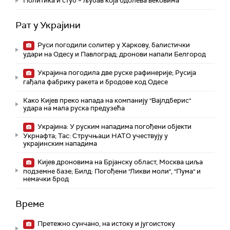
Политика и стуб – љубав која одолева вековима
Рат у Украјини
Руси погодили солитер у Харкову, балистички
удари на Одесу и Павлоград; дронови напали Белгород
Украјина погодила две руске рафинерије; Русија
гађала фабрику ракета и бродове код Одесе
Како Кијев преко напада на компанију "Вајлдберис"
удара на мала руска предузећа
Украјина: У руским нападима погођени објекти
Укрнафта; Тас: Стручњаци НАТО учествују у
украјинским нападима
Кијев дроновима на Брјанску област, Москва циља
подземне базе; Билд: Погођени "Ликви моли", "Пума" и
немачки брод
Време
Претежно сунчано, на истоку и југоистоку