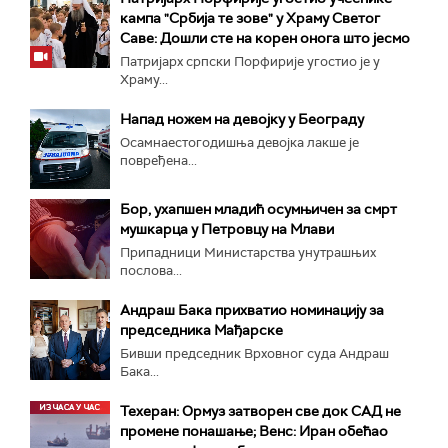
кампа "Србија те зове" у Храму Светог
Саве: Дошли сте на корен онога што јесмо
Патријарх српски Порфирије угостио је у
Храму...
Напад ножем на девојку у Београду
Осамнаестогодишња девојка лакше је
повређена...
Бор, ухапшен младић осумњичен за смрт
мушкарца у Петровцу на Млави
Припадници Министарства унутрашњих
послова...
Андраш Бака прихватио номинацију за
председника Мађарске
Бивши председник Врховног суда Андраш
Бака...
Техеран: Ормуз затворен све док САД не
промене понашање; Венс: Иран обећао