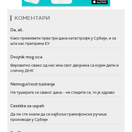
КОМЕНТАРИ
Da, ali...
Како преживети прва три дана катастрофе у Србији, и за
шта нас припрема ЕУ
Dvojnik mog oca
Вероватно свако од нас има свог двојника са којим дели и
сличну ДНК
Nemogućnost tusiranja
Не туширате се сваког дана – не стидите се, то је здраво
Cestitke za uspeh
Да ли сте знали да се најбоље грамофонске ручице
производе у Србији