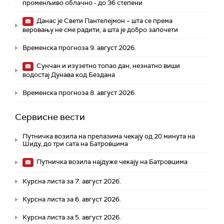
променљиво облачно - до 36 степени
Данас је Свети Пантелејмон – шта се према
веровању не сме радити, а шта је добро започети
Временска прогноза 9. август 2026.
Сунчан и изузетно топао дан, незнатно виши
водостај Дунава код Бездана
Временска прогноза 8. август 2026.
Сервисне вести
Путничка возила на прелазима чекају од 20 минута на
Шиду, до три сата на Батровцима
Путничка возила најдуже чекају на Батровцима
Курсна листа за 7. август 2026.
Курсна листа за 6. август 2026.
Курсна листа за 5. август 2026.