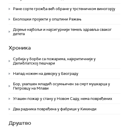
Ране сорте грожђа већ обране у трстеничком виногорју
Eколошки пројекти у општини Ражањ
Дојење најбољи и најсигурнији темељ здравља сваког
детета
Хроника
Србија у борби са пожарима, најкритичније у
Делиблатској пешчари
Напад ножем на девојку у Београду
Бор, ухапшен младић осумњичен за смрт мушкарца у
Петровцу на Млави
Угашен пожар у стану у Новом Саду, нема повређених
Два радника повређена у фабрици у Кикинди
Друштво