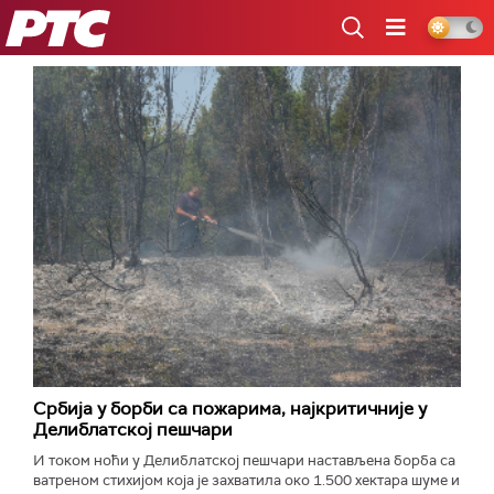
РТС
Србија у борби са пожарима, најкритичније у
Делиблатској пешчари
И током ноћи у Делиблатској пешчари настављена борба са
ватреном стихијом која је захватила око 1.500 хектара шуме и