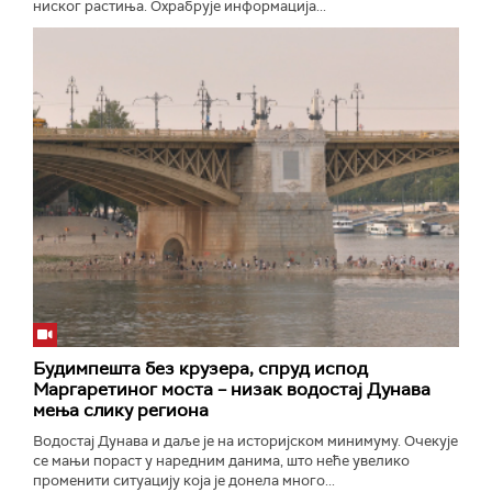
ниског растиња. Охрабрује информација...
Будимпешта без крузера, спруд испод
Маргаретиног моста – низак водостај Дунава
мења слику региона
Водостај Дунава и даље је на историјском минимуму. Очекује
се мањи пораст у наредним данима, што неће увелико
променити ситуацију која је донела много...