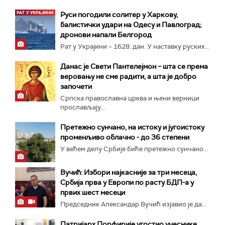
Руси погодили солитер у Харкову,
балистички удари на Одесу и Павлоград;
дронови напали Белгород
Рат у Украјини – 1628. дан. У наставку руских...
Данас је Свети Пантелејмон – шта се према
веровању не сме радити, а шта је добро
започети
Српска православна црква и њени верници
прослављају...
Претежно сунчано, на истоку и југоистоку
променљиво облачно - до 36 степени
У већем делу Србије биће претежно сунчано...
Вучић: Избори најкасније за три месеца,
Србија прва у Европи по расту БДП-а у
првих шест месеци
Председник Александар Вучић изјавио је да...
Патријарх Порфирије угостио учеснике