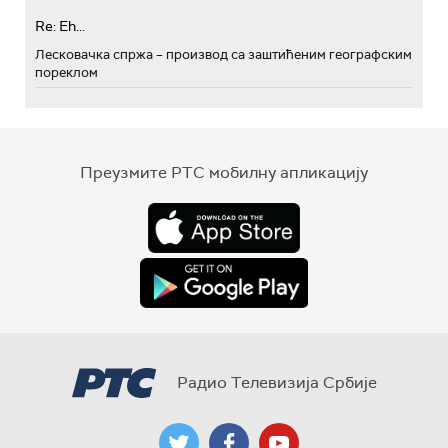
Re: Eh...
Лесковачка спржа – производ са заштићеним географским
пореклом
Преузмите РТС мобилну апликацију
Радио Телевизија Србије