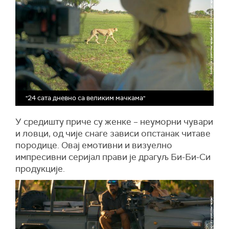
"24 сата дневно са великим мачкама"
У средишту приче су женке – неуморни чувари
и ловци, од чије снаге зависи опстанак читаве
породице. Овај емотивни и визуелно
импресивни серијал прави је драгуљ Би-Би-Си
продукције.