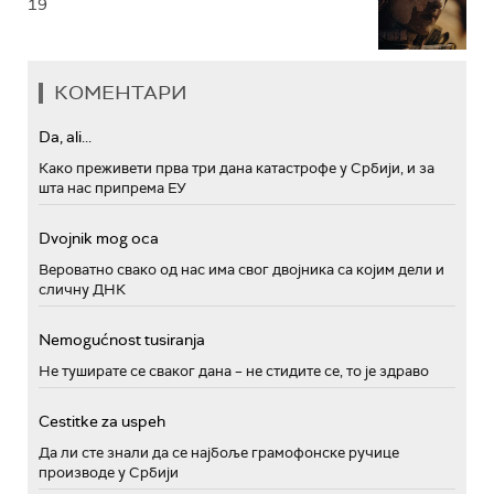
19
КОМЕНТАРИ
Da, ali...
Како преживети прва три дана катастрофе у Србији, и за
шта нас припрема ЕУ
Dvojnik mog oca
Вероватно свако од нас има свог двојника са којим дели и
сличну ДНК
Nemogućnost tusiranja
Не туширате се сваког дана – не стидите се, то је здраво
Cestitke za uspeh
Да ли сте знали да се најбоље грамофонске ручице
производе у Србији