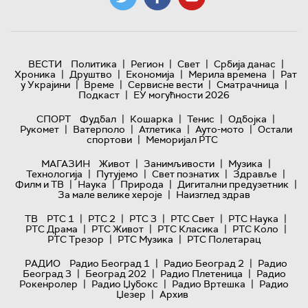
|
|
|
|
ВЕСТИ
Политика
Регион
Свет
Србија данас
|
|
|
|
Хроника
Друштво
Економија
Мерила времена
Рат
|
|
|
|
у Украјини
Време
Сервисне вести
Сматрачница
|
Подкаст
ЕУ могућности 2026
|
|
|
|
СПОРТ
Фудбал
Кошарка
Тенис
Одбојка
|
|
|
|
Рукомет
Ватерполо
Атлетика
Ауто-мото
Остали
|
спортови
Меморијал РТС
|
|
|
МАГАЗИН
Живот
Занимљивости
Музика
|
|
|
|
Технологијa
Путујемо
Свет познатих
Здравље
|
|
|
|
Филм и ТВ
Наука
Природа
Дигитални предузетник
|
За мале велике хероје
Наизглед здрав
|
|
|
|
|
ТВ
РТС 1
РТС 2
РТС 3
РТС Свет
РТС Наука
|
|
|
|
РТС Драма
РТС Живот
РТС Класика
РТС Коло
|
|
РТС Трезор
РТС Музика
РТС Полетарац
|
|
РАДИО
Радио Београд 1
Радио Београд 2
Радио
|
|
|
Београд 3
Београд 202
Радио Плетеница
Радио
|
|
|
Рокенролер
Радио Џубокс
Радио Вртешка
Радио
|
Џезер
Архив