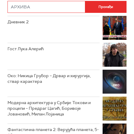
РТС ДРАМА
Дневник 2
РТС ЖИВОТ
РТС КЛАСИКА
РТС КОЛО
Гост Лука Алерић
РТС ТРЕЗОР
РТС МУЗИКА
Око: Никица Грубор – Дрвар и хирургија,
ствар карактера
РТС ПОЛЕТАРАЦ
Модерна архитектура у Србији: Токови и
процепи – Предраг Цагић, Боривоје
Јовановић, Милан Лојаница
Фантастична планета 2: Верујућа планета, 5-