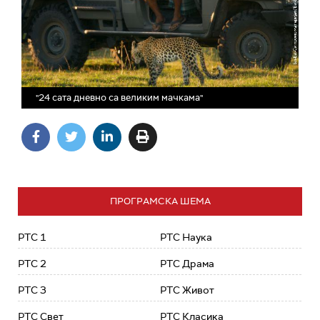
"24 сата дневно са великим мачкама"
ПРОГРАМСКА ШЕМА
РТС 1
РТС Наука
РТС 2
РТС Драма
РТС 3
РТС Живот
РТС Свет
РТС Класика