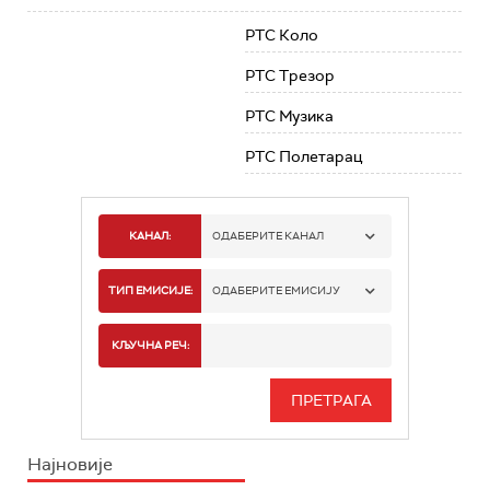
РТС Коло
РТС Трезор
РТС Музика
РТС Полетарац
КАНАЛ:
ОДАБЕРИТЕ КАНАЛ
РТС 1
ТИП ЕМИСИЈЕ:
ОДАБЕРИТЕ ЕМИСИЈУ
РТС 2
СПОРТ
КЉУЧНА РЕЧ:
РТС 3
СЕРИЈА
РТС СВЕТ
ИНФО
Најновије
РТС НАУКА
ФИЛМ