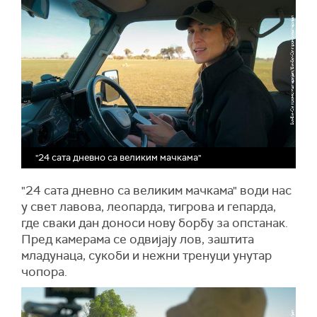
"24 сата дневно са великим мачкама"
"24 сата дневно са великим мачкама" води нас
у свет лавова, леопарда, тигрова и гепарда,
где сваки дан доноси нову борбу за опстанак.
Пред камерама се одвијају лов, заштита
младунаца, сукоби и нежни тренуци унутар
чопора.