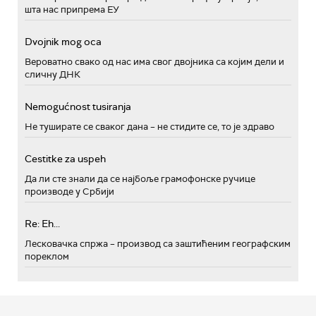
шта нас припрема ЕУ
Dvojnik mog oca
Вероватно свако од нас има свог двојника са којим дели и
сличну ДНК
Nemogućnost tusiranja
Не туширате се сваког дана – не стидите се, то је здраво
Cestitke za uspeh
Да ли сте знали да се најбоље грамофонске ручице
производе у Србији
Re: Eh...
Лесковачка спржа – производ са заштићеним географским
пореклом