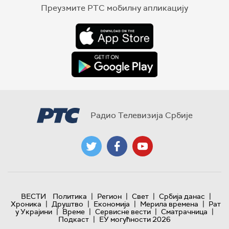
Преузмите РТС мобилну апликацију
Радио Телевизија Србије
|
|
|
|
ВЕСТИ
Политика
Регион
Свет
Србија данас
|
|
|
|
Хроника
Друштво
Економија
Мерила времена
Рат
|
|
|
|
у Украјини
Време
Сервисне вести
Сматрачница
|
Подкаст
ЕУ могућности 2026