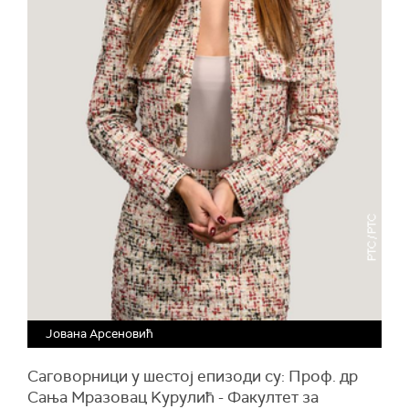
Јована Арсеновић
Саговорници у шестој епизоди су: Проф. др
Сања Мразовац Kурулић - Факултет за