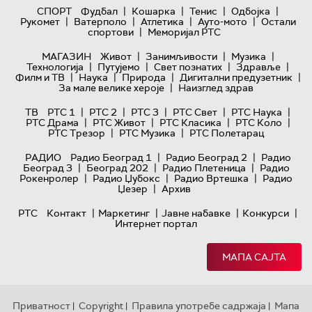
|
|
|
|
СПОРТ
Фудбал
Кошарка
Тенис
Одбојка
|
|
|
|
Рукомет
Ватерполо
Атлетика
Ауто-мото
Остали
|
спортови
Меморијал РТС
|
|
|
МАГАЗИН
Живот
Занимљивости
Музика
|
|
|
|
Технологијa
Путујемо
Свет познатих
Здравље
|
|
|
|
Филм и ТВ
Наука
Природа
Дигитални предузетник
|
За мале велике хероје
Наизглед здрав
|
|
|
|
|
ТВ
РТС 1
РТС 2
РТС 3
РТС Свет
РТС Наука
|
|
|
|
РТС Драма
РТС Живот
РТС Класика
РТС Коло
|
|
РТС Трезор
РТС Музика
РТС Полетарац
|
|
РАДИО
Радио Београд 1
Радио Београд 2
Радио
|
|
|
Београд 3
Београд 202
Радио Плетеница
Радио
|
|
|
Рокенролер
Радио Џубокс
Радио Вртешка
Радио
|
Џезер
Архив
|
|
|
|
РТС
Контакт
Маркетинг
Јавне набавке
Конкурси
Интернет портал
МАПА САЈТА
Приватност
Copyright
Правила употребе садржаја
Мапа
|
|
|