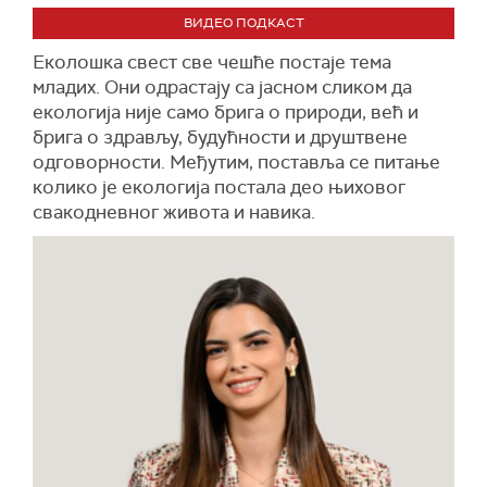
ВИДЕО ПОДКАСТ
Еколошка свест све чешће постаје тема
младих. Они одрастају са јасном сликом да
екологија није само брига о природи, већ и
брига о здрављу, будућности и друштвене
одговорности. Међутим, поставља се питање
колико је екологија постала део њиховог
свакодневног живота и навика.