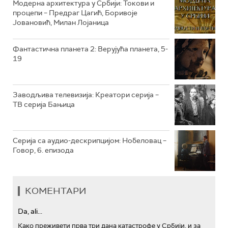
РТС КОЛО
Модерна архитектура у Србији: Токови и
процепи – Предраг Цагић, Боривоје
Јовановић, Милан Лојаница
РТС ТРЕЗОР
РТС МУЗИКА
Фантастична планета 2: Верујућа планета, 5-
19
РТС ПОЛЕТАРАЦ
Заводљива телевизија: Креатори серија –
ТВ серија Бањица
Серија са аудио-дескрипцијом: Нобеловац –
Говор, 6. епизода
КОМЕНТАРИ
Da, ali...
Како преживети прва три дана катастрофе у Србији, и за