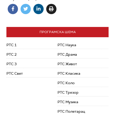
ПРОГРАМСКА ШЕМА
РТС 1
РТС Наука
РТС 2
РТС Драма
РТС 3
РТС Живот
РТС Свет
РТС Класика
РТС Коло
РТС Трезор
РТС Музика
РТС Полетарац