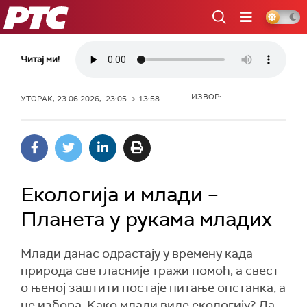
РТС
Читај ми!
ИЗВОР:
УТОРАК, 23.06.2026, 23:05 -> 13:58
Екологија и млади –
Планета у рукама младих
Млади данас одрастају у времену када
природа све гласније тражи помоћ, а свест
о њеној заштити постаје питање опстанка, а
не избора. Kако млади виде екологију? Да