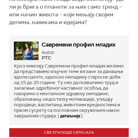
ли је брига о планети за њих само тренд –
или начин живота – који мењају својим
делима, навикама и идејама?
Савремени профил младих
Autor:
РТС
Kроз емисију Савремени профил младих желимо
да представимо кључне теме везане за данашње
адолесценте, односно омладину старосне доби
од 15 до 25 године. Ту смо да похвалимо труд и
залагање одређеног наставног особља, да
говоримо о менталном здрављу омладине,
образовању, недостатку мотивације, утицају
породице, васпитању, животним вредностима и
првом сусрету са пословним окружењем након
завршених студија. [
]
детаљније
СВЕ ЕПИЗОДЕ СЕРИЈАЛА