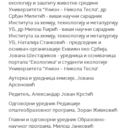
екологију и заштиту животне средине
Универзитета "Унион – Никола Тесла", др
Срђан Милетић - виши научни сарадник
Института за хемију, технологију и металургију
УБ, др Милош Ћирић - виши научни сарадник
Института за хемију, технологију и металургију
УБ, Наталија Станковић - председник и
оснивач организације Енвижн еко Србија,
Јована Шестариков - уредница и оснивачица
портала "Екологика" и студенти екологије
Универзитета "Унион – Никола Тесла".
Ауторка и уредница емисије, Јована
Арсеновић
Редитељ, Александар Јован Kрстић
Одговорни уредник Редакције
општеобразовног програма, Зоран Живковић
Главни и одговорни уредник Образовно-
научног програма, Милош Јанковић