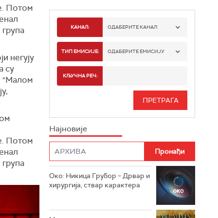
е. Потом
сенал
КАНАЛ:
ОДАБЕРИТЕ КАНАЛ
 група
РТС 1
ТИП ЕМИСИЈЕ:
ОДАБЕРИТЕ ЕМИСИЈУ
ји негују
а су
РТС 2
СПОРТ
КЉУЧНА РЕЧ:
и "Малом
у,
РТС 3
СЕРИЈА
РТС СВЕТ
мом
ИНФО
Најновије
РТС НАУКА
ФИЛМ
е. Потом
сенал
РТС ДРАМА
 група
Око: Никица Грубор – Дрвар и
РТС ЖИВОТ
хирургија, ствар карактера
РТС КЛАСИКА
РТС КОЛО