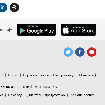
кацију
|
|
|
|
|
ни
Време
Сервисне вести
Сматрачница
Подкаст
|
Остали спортови
Меморијал РТС
|
|
|
ка
Природа
Дигитални предузетник
За мале велике