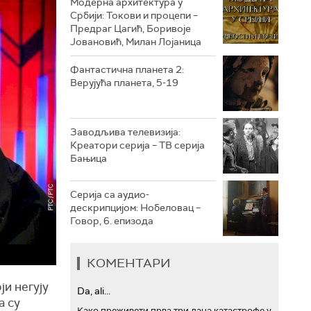
Модерна архитектура у
Србији: Токови и процепи –
Предраг Цагић, Боривоје
РТС ТРЕЗОР
Јовановић, Милан Лојаница
РТС МУЗИКА
Фантастична планета 2:
Верујућа планета, 5-19
РТС ПОЛЕТАРАЦ
Заводљива телевизија:
Креатори серија – ТВ серија
Бањица
Серија са аудио-
дескрипцијом: Нобеловац –
Говор, 6. епизода
КОМЕНТАРИ
ји негују
Da, ali...
а су
Како преживети прва три дана катастрофе у