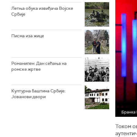
Летња обука извиђача Војске
Србије
Писма иза жице
Романипен: Дан сећања на
ромске жртве
Културна баштина Србије:
Јованови двори
Бранка 
Током ов
аутенти