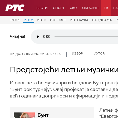
РТС
ВЕСТИ
СПОРТ
OKO
МАГАЗИН
ТВ
Р
РТС 1
РТС 2
РТС 3
РТС СВЕТ
РТС НАУКА
РТС ДРАМА
Р
Читај ми!
ИЗВОР:
АУТОР:
СРЕДА, 17.06.2026, 22:34 -> 11:55
Предстојећи летњи музички
И овог лета ће музичари и бендови Бунт рок 
"Бунт рок турнеју". Овај пројекат је саставни
већ годинама доприноси и афирмацији и подр
Летњи ф
Бунт
"Евергри