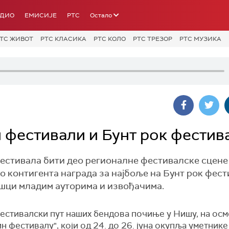
АДИО
ЕМИСИЈЕ
РТС
Остало
ТС ЖИВОТ
РТС КЛАСИКА
РТС КОЛО
РТС ТРЕЗОР
РТС МУЗИКА
 фестивали и Бунт рок фестив
фестивала бити део регионалне фестивалске сцене
 део контигента награда за најбоље на Бунт рок фест
шци младим ауторима и извођачима.
естивалски пут наших бендова почиње у Нишу, на ос
н фестивалу", који од 24. до 26. јуна окупља уметнике