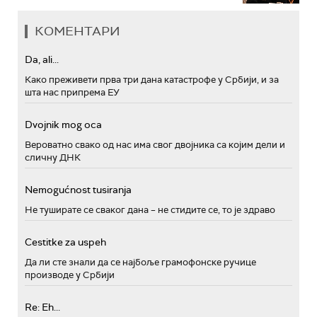
КОМЕНТАРИ
Da, ali...
Како преживети прва три дана катастрофе у Србији, и за
шта нас припрема ЕУ
Dvojnik mog oca
Вероватно свако од нас има свог двојника са којим дели и
сличну ДНК
Nemogućnost tusiranja
Не туширате се сваког дана – не стидите се, то је здраво
Cestitke za uspeh
Да ли сте знали да се најбоље грамофонске ручице
производе у Србији
Re: Eh...