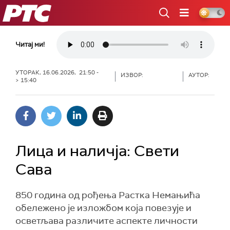
РТС
Читај ми!
УТОРАК, 16.06.2026, 21:50 -
ИЗВОР:
АУТОР:
> 15:40
Лица и наличја: Свети
Сава
850 година од рођења Растка Немањића
обележено је изложбом која повезује и
осветљава различите аспекте личности