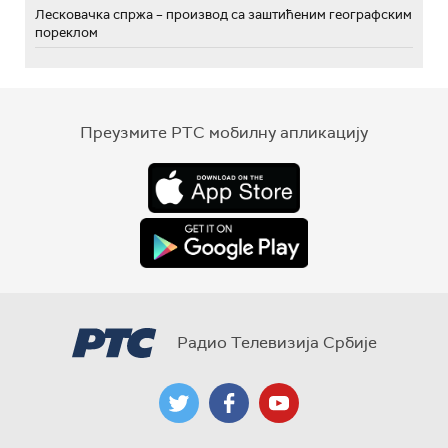
Лесковачка спржа – производ са заштићеним географским
пореклом
Преузмите РТС мобилну апликацију
Радио Телевизија Србије