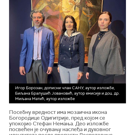
Игор Борозан, дописни члан САНУ, аутор изложбе,
Биљана Бралушић Јовановић, аутор емисије и доц. др.
Миљана Матић, аутор изложбе
Посебну вредност има мозаична икона
Богородице Одигитрије, пред којом се
упокојио Стефан Немања. Део изложбе
посвећен је очувању наслеђа и духовног