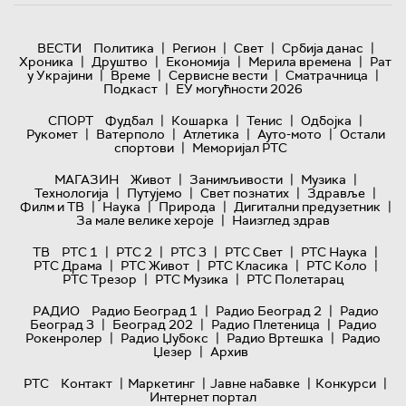
|
|
|
|
ВЕСТИ
Политика
Регион
Свет
Србија данас
|
|
|
|
Хроника
Друштво
Економија
Мерила времена
Рат
|
|
|
|
у Украјини
Време
Сервисне вести
Сматрачница
|
Подкаст
ЕУ могућности 2026
|
|
|
|
СПОРТ
Фудбал
Кошарка
Тенис
Одбојка
|
|
|
|
Рукомет
Ватерполо
Атлетика
Ауто-мото
Остали
|
спортови
Меморијал РТС
|
|
|
МАГАЗИН
Живот
Занимљивости
Музика
|
|
|
|
Технологијa
Путујемо
Свет познатих
Здравље
|
|
|
|
Филм и ТВ
Наука
Природа
Дигитални предузетник
|
За мале велике хероје
Наизглед здрав
|
|
|
|
|
ТВ
РТС 1
РТС 2
РТС 3
РТС Свет
РТС Наука
|
|
|
|
РТС Драма
РТС Живот
РТС Класика
РТС Коло
|
|
РТС Трезор
РТС Музика
РТС Полетарац
|
|
РАДИО
Радио Београд 1
Радио Београд 2
Радио
|
|
|
Београд 3
Београд 202
Радио Плетеница
Радио
|
|
|
Рокенролер
Радио Џубокс
Радио Вртешка
Радио
|
Џезер
Архив
|
|
|
|
РТС
Контакт
Маркетинг
Јавне набавке
Конкурси
Интернет портал