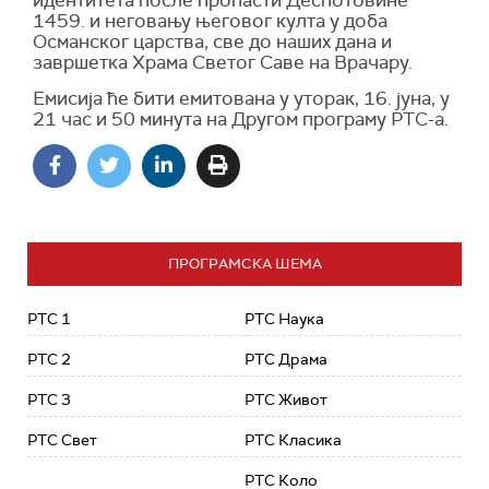
идентитета после пропасти Деспотовине
1459. и неговању његовог култа у доба
Османског царства, све до наших дана и
завршетка Храма Светог Саве на Врачару.
Емисија ће бити емитована у уторак, 16. јуна, у
21 час и 50 минута на Другом програму РТС-а.
ПРОГРАМСКА ШЕМА
РТС 1
РТС Наука
РТС 2
РТС Драма
РТС 3
РТС Живот
РТС Свет
РТС Класика
РТС Коло