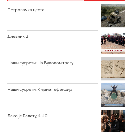
Петровачка цеста
РТС ЖИВОТ
РТС КЛАСИКА
РТС КОЛО
Дневник 2
РТС ТРЕЗОР
РТС МУЗИКА
Наши сусрети: На Вуковом трагу
РТС ПОЛЕТАРАЦ
Наши сусрети: Кијамет ефендија
Лако је Ралету, 4-40