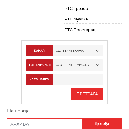
РТС Трезор
РТС Музика
РТС Полетарац
КАНАЛ:
ОДАБЕРИТЕ КАНАЛ
РТС 1
ТИП ЕМИСИЈЕ:
ОДАБЕРИТЕ ЕМИСИЈУ
РТС 2
СПОРТ
КЉУЧНА РЕЧ:
РТС 3
СЕРИЈА
РТС СВЕТ
ИНФО
Најновије
РТС НАУКА
ФИЛМ
РТС ДРАМА