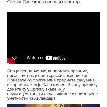
Светог Саве кроз време и простор.
Био је принц, монах, дипломата, правник,
писац, путник и први српски архиепископ.
Показаћемо оригиналне предмете сачуване
из времена кад је Сава живео. За ову прилику
донета су у Српску академију
наука и уметности дела ликовне и примењене
уметности из Хиландара.