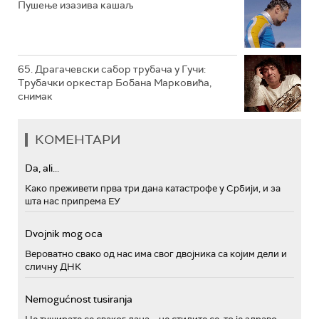
Пушење изазива кашаљ
65. Драгачевски сабор трубача у Гучи:
Трубачки оркестар Бобана Марковића,
снимак
КОМЕНТАРИ
Da, ali...
Како преживети прва три дана катастрофе у Србији, и за
шта нас припрема ЕУ
Dvojnik mog oca
Вероватно свако од нас има свог двојника са којим дели и
сличну ДНК
Nemogućnost tusiranja