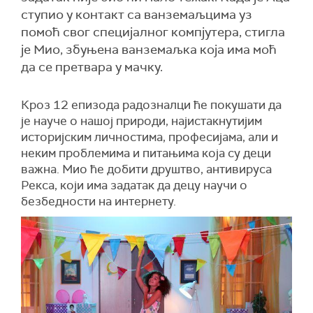
ступио у контакт са ванземаљцима уз
помоћ свог специјалног компјутера, стигла
је Мио, збуњена ванземаљка која има моћ
да се претвара у мачку.
Кроз 12 епизода радозналци ће покушати да
је науче о нашој природи, најистакнутијим
историјским личностима, професијама, али и
неким проблемима и питањима која су деци
важна. Мио ће добити друштво, антивируса
Рекса, који има задатак да децу научи о
безбедности на интернету.