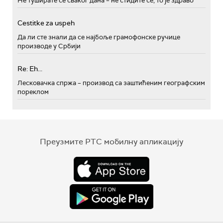
Не туширате се сваког дана – не стидите се, то је здраво
Cestitke za uspeh
Да ли сте знали да се најбоље грамофонске ручице
производе у Србији
Re: Eh...
Лесковачка спржа – производ са заштићеним географским
пореклом
Преузмите РТС мобилну апликацију