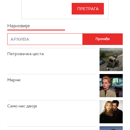
РТС 3
СЕРИЈА
РТС СВЕТ
ИНФО
Најновије
РТС НАУКА
ФИЛМ
РТС ДРАМА
Петровачка цеста
РТС ЖИВОТ
РТС КЛАСИКА
РТС КОЛО
Марни
РТС ТРЕЗОР
РТС МУЗИКА
Само нас двоје
РТС ПОЛЕТАРАЦ