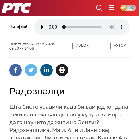
РТС
Читај ми!
ПОНЕДЕЉАК, 15.06.2026,
ИЗВОР:
АУТОР:
09:50 -> 14:06
Радозналци
Шта бисте урадили када би вам једног дана
неки ванземаљац дошао у кућу, а ви морате
да га научите да живи на Земљи?
Радозналцима, Маји, Аци и Јани овај
задатак није био ни мало тежак. Када је Аца