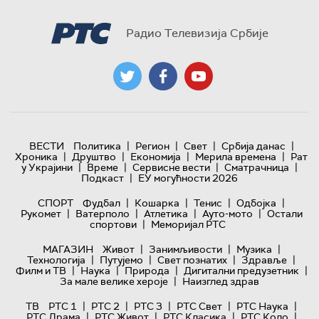
Радио Телевизија Србије
|
|
|
|
ВЕСТИ
Политика
Регион
Свет
Србија данас
|
|
|
|
Хроника
Друштво
Економија
Мерила времена
Рат
|
|
|
|
у Украјини
Време
Сервисне вести
Сматрачница
|
Подкаст
ЕУ могућности 2026
|
|
|
|
СПОРТ
Фудбал
Кошарка
Тенис
Одбојка
|
|
|
|
Рукомет
Ватерполо
Атлетика
Ауто-мото
Остали
|
спортови
Меморијал РТС
|
|
|
МАГАЗИН
Живот
Занимљивости
Музика
|
|
|
|
Технологијa
Путујемо
Свет познатих
Здравље
|
|
|
|
Филм и ТВ
Наука
Природа
Дигитални предузетник
|
За мале велике хероје
Наизглед здрав
|
|
|
|
|
ТВ
РТС 1
РТС 2
РТС 3
РТС Свет
РТС Наука
|
|
|
|
РТС Драма
РТС Живот
РТС Класика
РТС Коло