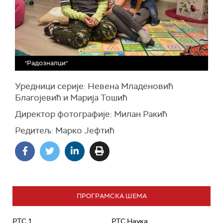
"Радозналци"
Уредници серије: Невена Младеновић
Благојевић и Марија Тошић
Директор фотографије: Милан Ракић
Редитељ: Марко Јефтић
ПРОГРАМСКА ШЕМА
РТС 1
РТС Наука