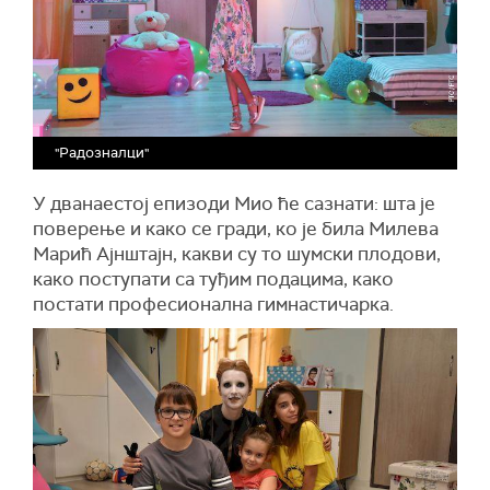
"Радозналци"
У дванаестој епизоди Мио ће сазнати: шта је
поверење и како се гради, ко је била Милева
Марић Ајнштајн, какви су то шумски плодови,
како поступати са туђим подацима, како
постати професионална гимнастичарка.