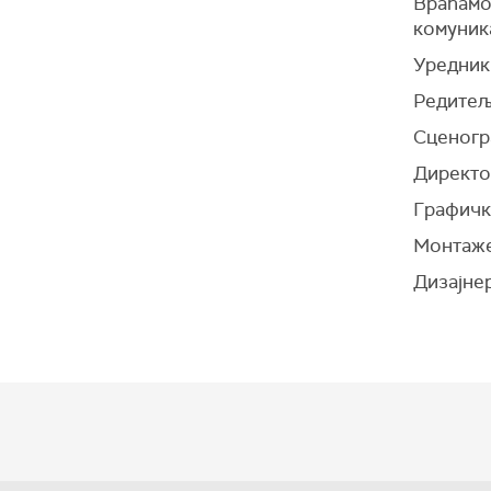
Враћамо 
комуник
Уредник
Редитељ
Сценогр
Директо
Графичка
Монтаже
Дизајне