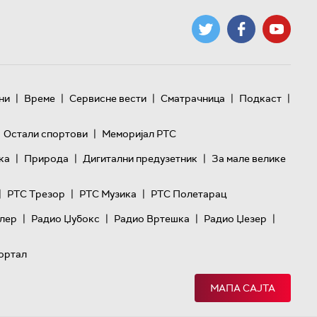
|
|
|
|
|
ни
Време
Сервисне вести
Сматрачница
Подкаст
|
Остали спортови
Меморијал РТС
|
|
|
ка
Природа
Дигитални предузетник
За мале велике
|
|
|
РТС Трезор
РТС Музика
РТС Полетарац
|
|
|
|
лер
Радио Џубокс
Радио Вртешка
Радио Џезер
ортал
МАПА САЈТА