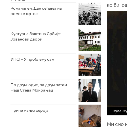
ко би јо
Романипен: Дан сећања на
ромске жртве
Културна баштина Србије:
Јованови двори
УПС! – У проблему сам
По друм 'одим, за друм питам -
Наш Стева Мокрањац
Приче малих хероја
Вуле Ж
Ми смо и