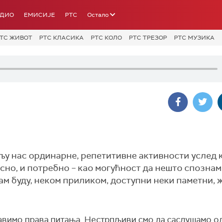
АДИО
ЕМИСИЈЕ
РТС
Остало
ТС ЖИВОТ
РТС КЛАСИКА
РТС КОЛО
РТС ТРЕЗОР
РТС МУЗИКА
у нас ординарне, репетитивне активности услед к
сно, и потребно – као могућност да нешто спознам
ам буду, неком приликом, доступни неки паметни, 
авимо права питања. Нестрпљиви смо да саслушамо о