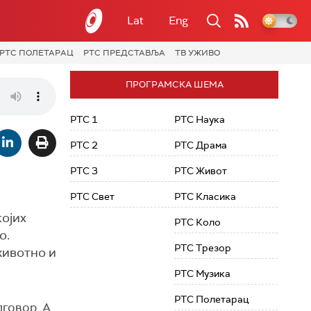
Lat
Eng
РТС ПОЛЕТАРАЦ
РТС ПРЕДСТАВЉА
ТВ УЖИВО
ПРОГРАМСКА ШЕМА
РТС 1
РТС Наука
РТС 2
РТС Драма
РТС 3
РТС Живот
РТС Свет
РТС Класика
ојих
РТС Коло
о.
РТС Трезор
животно и
РТС Музика
РТС Полетарац
дговор. А