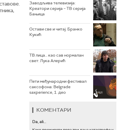
Заводљива телевизија:
ставове.
Креатори серија – ТВ серија
тника,
РТС ТРЕЗОР
Бањица
РТС МУЗИКА
Остави све и читај: Бранко
Кукић
РТС ПОЛЕТАРАЦ
ТВ лица… као сав нормалан
свет: Лука Алерић
Пети међународни фестивал
саксофона: Belgrade
saxperience, 1. део
КОМЕНТАРИ
Da, ali...
Како преживети прва три дана катастрофе у