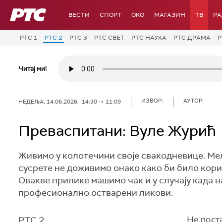
РТС
ВЕСТИ
СПОРТ
OKO
МАГАЗИН
ТВ
Р
РТС 1
РТС 2
РТС 3
РТС СВЕТ
РТС НАУКА
РТС ДРАМА
Р
Читај ми!
ИЗВОР:
АУТОР:
НЕДЕЉА, 14.06.2026, 14:30 -> 11:09
Преваспитани: Вуле Журић
Живимо у колотечини своје свакодневице. Мељ
сусрете не доживимо онако како би било кори
Овакве прилике машимо чак и у случају када н
професионално остварени ликови.
РТС 2
Не пост