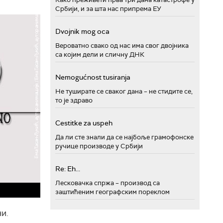
Србији, и за шта нас припрема ЕУ
Dvojnik mog oca
Вероватно свако од нас има свог двојника
са којим дели и сличну ДНК
Nemogućnost tusiranja
Не туширате се сваког дана – не стидите се,
то је здраво
Cestitke za uspeh
Да ли сте знали да се најбоље грамофонске
ручице производе у Србији
Re: Eh...
Лесковачка спржа – производ са
заштићеним географским пореклом
и.