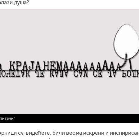
алази душа?
питани"
рници су, видећете, били веома искрени и инспирисан