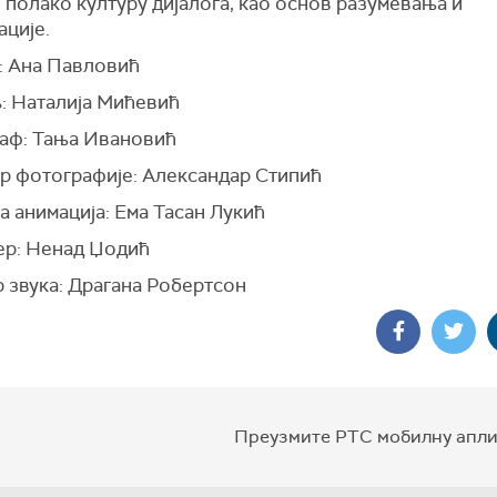
полако културу дијалога, као основ разумевања и
ације.
: Ана Павловић
: Наталија Мићевић
аф: Тања Ивановић
р фотографије: Александар Стипић
 анимација: Ема Тасан Лукић
р: Ненад Џодић
р звука: Драгана Робертсон
Преузмите РТС мобилну апли