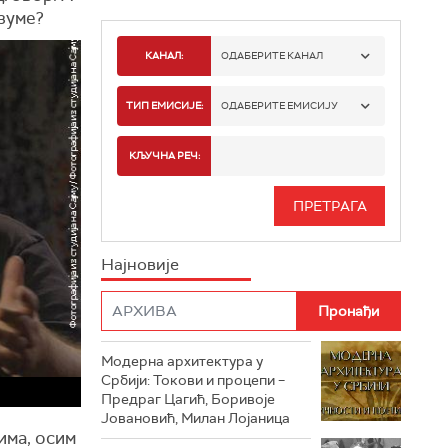
азуме?
КАНАЛ:
ОДАБЕРИТЕ КАНАЛ
РТС 1
ТИП ЕМИСИЈЕ:
ОДАБЕРИТЕ ЕМИСИЈУ
РТС 2
СПОРТ
КЉУЧНА РЕЧ:
РТС 3
СЕРИЈА
РТС СВЕТ
ИНФО
Најновије
РТС НАУКА
ФИЛМ
РТС ДРАМА
Модерна архитектура у
РТС ЖИВОТ
Србији: Токови и процепи –
Предраг Цагић, Боривоје
РТС КЛАСИКА
Јовановић, Милан Лојаница
има, осим
РТС КОЛО