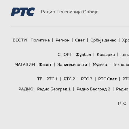
Радио Телевизија Србије
|
|
|
|
ВЕСТИ
Политика
Регион
Свет
Србија данас
Хр
|
|
СПОРТ
Фудбал
Кошарка
Тен
|
|
|
МАГАЗИН
Живот
Занимљивости
Музика
Техноло
|
|
|
|
ТВ
РТС 1
РТС 2
РТС 3
РТС Свет
РТ
|
|
РАДИО
Радио Београд 1
Радио Београд 2
Радио
РТС