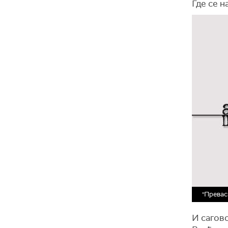
Где се н
"Превас
И сагово