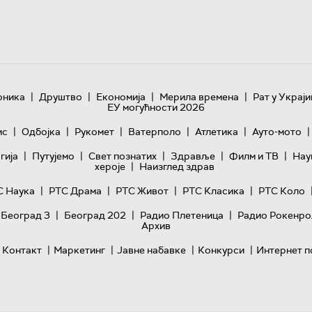
|
|
|
|
оника
Друштво
Економија
Мерила времена
Рат у Украји
ЕУ могућности 2026
|
|
|
|
|
|
ис
Одбојка
Рукомет
Ватерполо
Атлетика
Ауто-мото
|
|
|
|
|
гијa
Путујемо
Свет познатих
Здравље
Филм и ТВ
Нау
|
хероје
Наизглед здрав
|
|
|
|
С Наука
РТС Драма
РТС Живот
РТС Класика
РТС Коло
|
|
|
 Београд 3
Београд 202
Радио Плетеница
Радио Рокенро
Архив
|
|
|
|
Контакт
Маркетинг
Јавне набавке
Конкурси
Интернет п