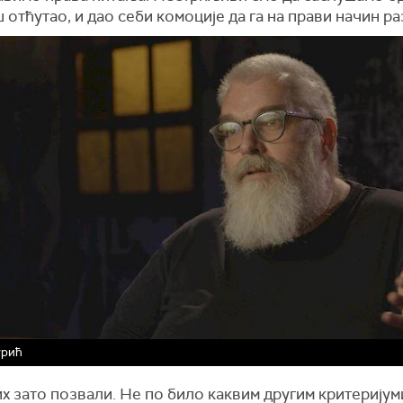
ш отћутао, и дао себи комоције да га на прави начин р
урић
х зато позвали. Не по било каквим другим критеријум