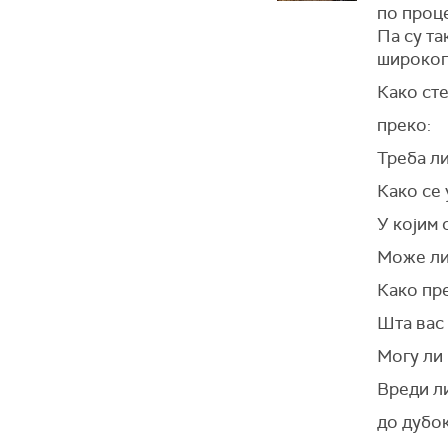
по проце
Па су та
широког
Како ст
преко:
Треба ли
Како се 
У којим 
Може ли
Како пр
Шта вас
Могу ли 
Вреди л
до дубо