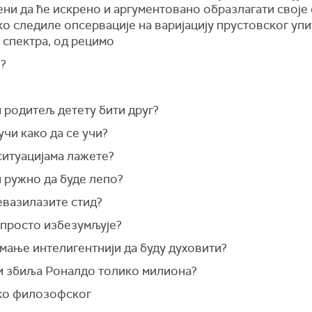
ни да ће искрено и аргументовано образлагати своје 
ко следиле опсервације на варијацију прустовског упи
 спектра, од рецимо
е?
 родитељ детету бити друг?
учи како да се учи?
ситуацијама лажете?
 ружно да буде лепо?
евазилазите стид?
 просто избезумљује?
мање интелигентнији да буду духовити?
и збиља Роналдо толико милиона?
ко филозофског