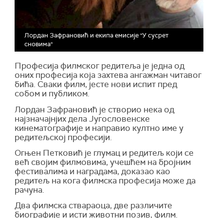
Лордан Зафрановић и екипа емисије "У сусрет
сновима"
Професија филмског редитеља је једна од
оних професија која захтева ангажман читавог
бића. Сваки филм, јесте нови испит пред
собом и публиком.
Лордан Зафрановић је створио нека од
најзначајнјих дела Југословенске
кинематографије и направио култно име у
редитељској професији.
Огњен Петковић је глумац и редитељ који се
већ својим филмовима, учешћем на бројним
фестивалима и наградама, доказао као
редитељ на кога филмска професија може да
рачуна.
Два филмска ствараоца, две различите
биографије и исти животни позив, филм.