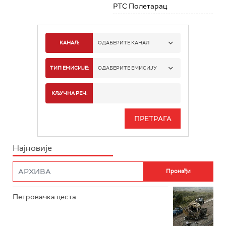
РТС Полетарац
КАНАЛ:
ОДАБЕРИТЕ КАНАЛ
РТС 1
ТИП ЕМИСИЈЕ:
ОДАБЕРИТЕ ЕМИСИЈУ
РТС 2
СПОРТ
КЉУЧНА РЕЧ:
РТС 3
СЕРИЈА
РТС СВЕТ
ИНФО
Најновије
РТС НАУКА
ФИЛМ
РТС ДРАМА
Петровачка цеста
РТС ЖИВОТ
РТС КЛАСИКА