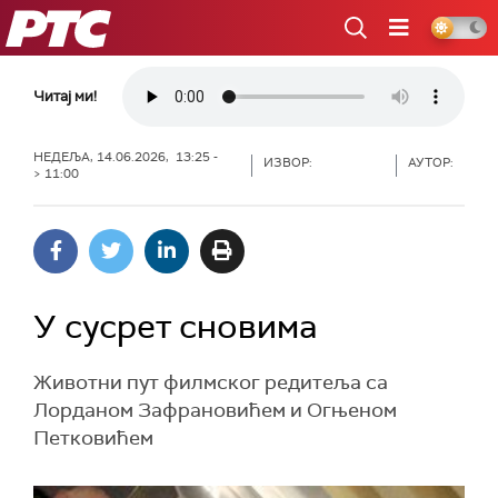
РТС
Читај ми!
НЕДЕЉА, 14.06.2026, 13:25 -
ИЗВОР:
АУТОР:
> 11:00
У сусрет сновима
Животни пут филмског редитеља са
Лорданом Зафрановићем и Огњеном
Петковићем