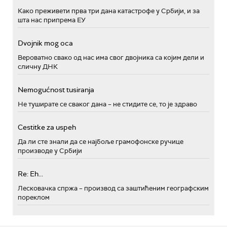
Како преживети прва три дана катастрофе у Србији, и за
шта нас припрема ЕУ
Dvojnik mog oca
Вероватно свако од нас има свог двојника са којим дели и
сличну ДНК
Nemogućnost tusiranja
Не туширате се сваког дана – не стидите се, то је здраво
Cestitke za uspeh
Да ли сте знали да се најбоље грамофонске ручице
производе у Србији
Re: Eh...
Лесковачка спржа – производ са заштићеним географским
пореклом