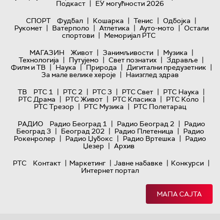
|
Подкаст
ЕУ могућности 2026
|
|
|
|
СПОРТ
Фудбал
Кошарка
Тенис
Одбојка
|
|
|
|
Рукомет
Ватерполо
Атлетика
Ауто-мото
Остали
|
спортови
Меморијал РТС
|
|
|
МАГАЗИН
Живот
Занимљивости
Музика
|
|
|
|
Технологијa
Путујемо
Свет познатих
Здравље
|
|
|
|
Филм и ТВ
Наука
Природа
Дигитални предузетник
|
За мале велике хероје
Наизглед здрав
|
|
|
|
|
ТВ
РТС 1
РТС 2
РТС 3
РТС Свет
РТС Наука
|
|
|
|
РТС Драма
РТС Живот
РТС Класика
РТС Коло
|
|
РТС Трезор
РТС Музика
РТС Полетарац
|
|
РАДИО
Радио Београд 1
Радио Београд 2
Радио
|
|
|
Београд 3
Београд 202
Радио Плетеница
Радио
|
|
|
Рокенролер
Радио Џубокс
Радио Вртешка
Радио
|
Џезер
Архив
|
|
|
|
РТС
Контакт
Маркетинг
Јавне набавке
Конкурси
Интернет портал
МАПА САЈТА