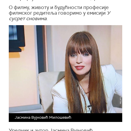
О филму, животу и будућности професије
филмског редитеља говоримо у емисији
У
сусрет сновима
.
Јасмина Вујновић Милошевић
Уредник и аутор Јасмина Вујновић