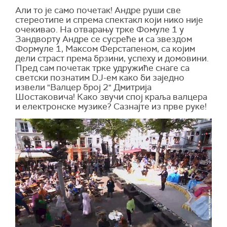
Али то је само почетак! Андре руши све
стереотипе и спрема спектакл који нико није
очекивао. На отварању трке Фомуле 1 у
Зандворту Андре се сусреће и са звездом
Формуле 1, Максом Ферстапеном, са којим
дели страст према брзини, успеху и домовини.
Пред сам почетак трке удружиће снаге са
светски познатим DJ-ем како би заједно
извели "Валцер број 2" Дмитрија
Шостаковича! Како звучи спој краља валцера
и електронске музике? Сазнајте из прве руке!