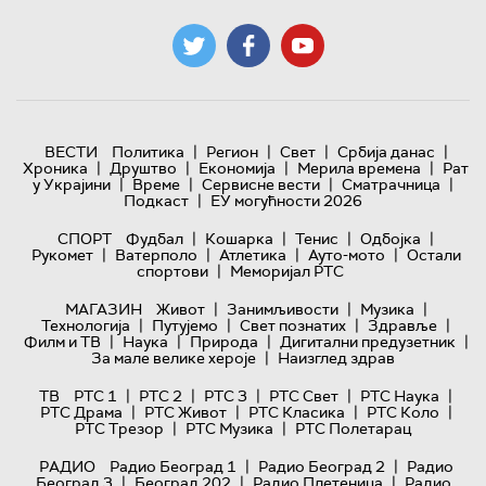
|
|
|
|
ВЕСТИ
Политика
Регион
Свет
Србија данас
|
|
|
|
Хроника
Друштво
Економија
Мерила времена
Рат
|
|
|
|
у Украјини
Време
Сервисне вести
Сматрачница
|
Подкаст
ЕУ могућности 2026
|
|
|
|
СПОРТ
Фудбал
Кошарка
Тенис
Одбојка
|
|
|
|
Рукомет
Ватерполо
Атлетика
Ауто-мото
Остали
|
спортови
Меморијал РТС
|
|
|
МАГАЗИН
Живот
Занимљивости
Музика
|
|
|
|
Технологијa
Путујемо
Свет познатих
Здравље
|
|
|
|
Филм и ТВ
Наука
Природа
Дигитални предузетник
|
За мале велике хероје
Наизглед здрав
|
|
|
|
|
ТВ
РТС 1
РТС 2
РТС 3
РТС Свет
РТС Наука
|
|
|
|
РТС Драма
РТС Живот
РТС Класика
РТС Коло
|
|
РТС Трезор
РТС Музика
РТС Полетарац
|
|
РАДИО
Радио Београд 1
Радио Београд 2
Радио
|
|
|
Београд 3
Београд 202
Радио Плетеница
Радио