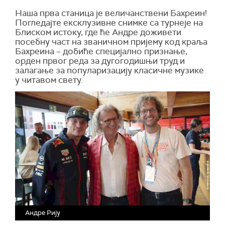
Наша прва станица је величанствени Бахреин!
Погледајте ексклузивне снимке са турнеје на
Блиском истоку, где ће Андре доживети
посебну част на званичном пријему код краља
Бахреина – добиће специјално признање,
орден првог реда за дугогодишњи труд и
залагање за популаризацију класичне музике
у читавом свету.
Андре Рију