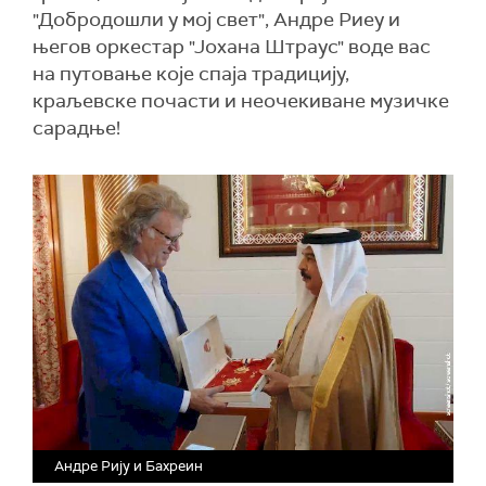
"Добродошли у мој свет", Андрe Риеу и
његов оркестар "Јохана Штраус" воде вас
на путовање које спаја традицију,
краљевске почасти и неочекиване музичке
сарадње!
Андре Рију и Бахреин