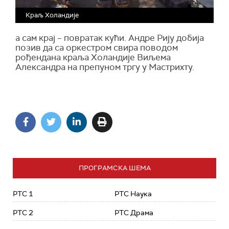
Краљ Холандије
а сам крај – повратак кући. Андре Рију добија
позив да са оркестром свира поводом
рођендана краља Холандије Виљема
Александра на препуном тргу у Мастрихту.
ПРОГРАМСКА ШЕМА
РТС 1
РТС Наука
РТС 2
РТС Драма