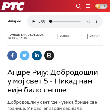
РТС
Читај ми!
ПОНЕДЕЉАК, 08.06.2026,
ИЗВОР:
АУТОР:
18:19 -> 15:29
Андре Рију: Добродошли
у мој свет 5 - Никад нам
није било лепше
Добродошли у свет где музика брише све
границе. У новој епизоди серијала