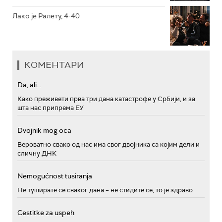
Лако је Ралету, 4-40
КОМЕНТАРИ
Da, ali...
Како преживети прва три дана катастрофе у Србији, и за
шта нас припрема ЕУ
Dvojnik mog oca
Вероватно свако од нас има свог двојника са којим дели и
сличну ДНК
Nemogućnost tusiranja
Не туширате се сваког дана – не стидите се, то је здраво
Cestitke za uspeh