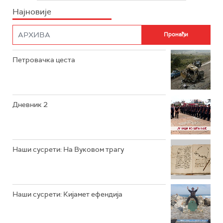
Најновије
РТС НАУКА
ФИЛМ
РТС ДРАМА
Петровачка цеста
РТС ЖИВОТ
РТС КЛАСИКА
РТС КОЛО
Дневник 2
РТС ТРЕЗОР
РТС МУЗИКА
Наши сусрети: На Вуковом трагу
РТС ПОЛЕТАРАЦ
Наши сусрети: Кијамет ефендија