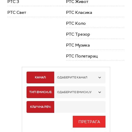
РТС 3
РТС Живот
РТС Свет
РТС Класика
РТС Коло
РТС Трезор
РТС Музика
РТС Полетарац
КАНАЛ:
ОДАБЕРИТЕ КАНАЛ
РТС 1
ТИП ЕМИСИЈЕ:
ОДАБЕРИТЕ ЕМИСИЈУ
РТС 2
СПОРТ
КЉУЧНА РЕЧ:
РТС 3
СЕРИЈА
РТС СВЕТ
ИНФО