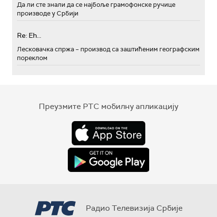
Да ли сте знали да се најбоље грамофонске ручице
производе у Србији
Re: Eh...
Лесковачка спржа – производ са заштићеним географским
пореклом
Преузмите РТС мобилну апликацију
Радио Телевизија Србије