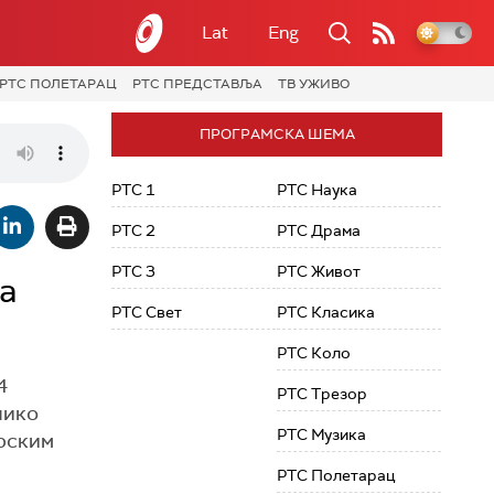
Lat
Eng
РТС ПОЛЕТАРАЦ
РТС ПРЕДСТАВЉА
ТВ УЖИВО
ПРОГРАМСКА ШЕМА
РТС 1
РТС Наука
РТС 2
РТС Драма
РТС 3
РТС Живот
а
РТС Свет
РТС Класика
РТС Коло
4
РТС Трезор
лико
РТС Музика
арским
РТС Полетарац