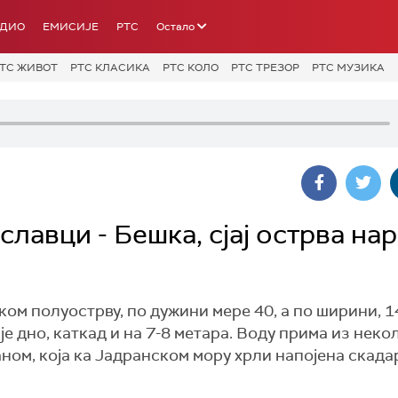
АДИО
ЕМИСИЈЕ
РТС
Остало
ТС ЖИВОТ
РТС КЛАСИКА
РТС КОЛО
РТС ТРЕЗОР
РТС МУЗИКА
лавци - Бешка, сјај острва нар
ком полуострву, по дужини мере 40, а по ширини, 1
је дно, каткад и на 7-8 метара. Воду прима из неко
јаном, која ка Јадранском мору хрли напојена скад