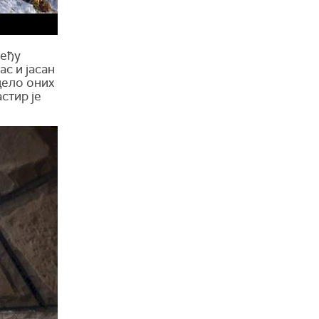
међу
ас и јасан
дело оних
стир је