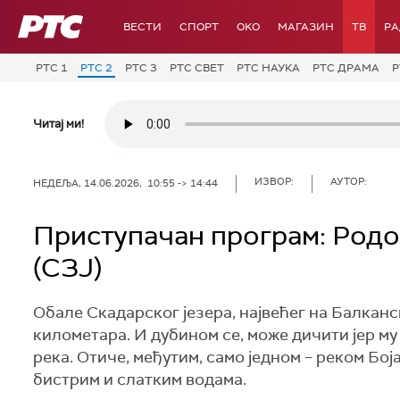
РТС
ВЕСТИ
СПОРТ
OKO
МАГАЗИН
ТВ
Р
РТС 1
РТС 2
РТС 3
РТС СВЕТ
РТС НАУКА
РТС ДРАМА
Р
Читај ми!
ИЗВОР:
АУТОР:
НЕДЕЉА, 14.06.2026, 10:55 -> 14:44
Приступачан програм: Родос
(СЗЈ)
Обале Скадарског језера, највећег на Балканс
километара. И дубином се, може дичити јер му 
река. Отиче, међутим, само једном – реком Бо
бистрим и слатким водама.