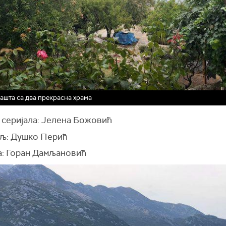
башта са два прекрасна храма
 серијала: Јелена Божовић
љ: Душко Перић
: Горан Дамљановић