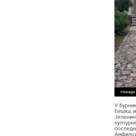
Некада 
У бурним
Бешка, и
Јеленин
културне
последњ
Амфилохи