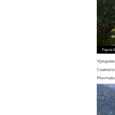
Рајска 
Уредник
Снимате
Монтажа