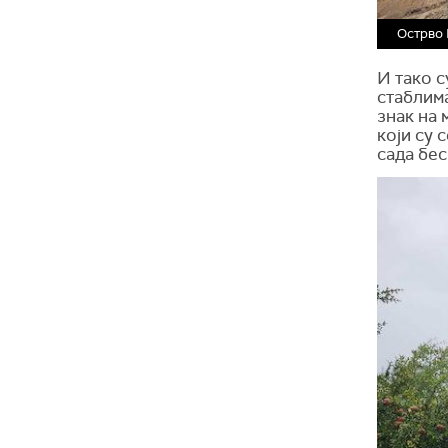
Острво 
И тако с
стаблима
знак на 
који су 
сада бес