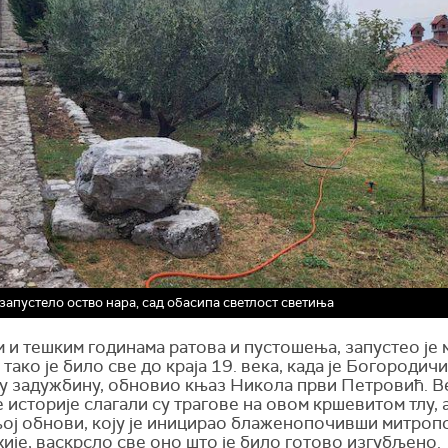
запустело оство нара, сад обасипа светлост светиња
 и тешким годинама ратова и пустошења, запустео је 
 тако је било све до краја 19. века, када је Богородичи
у задужбину, обновио књаз Никола први Петровић. В
 историје слагали су трагове на овом кршевитом тлу, а
ој обнови, коју је иницирао блаженопочивши митроп
је, васкрсло све оно што је било готово изгубљено.