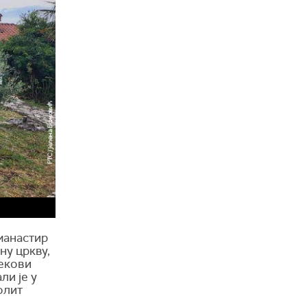
манастир
ну цркву,
екови
ли је у
олит