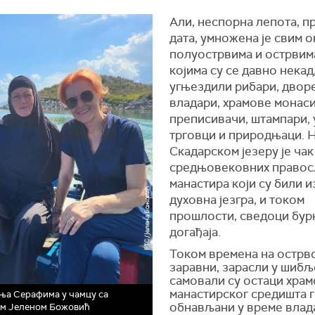
Али, неспорна лепота, 
дата, умножена је свим 
полуострвима и острвима
којима су се давно некад
угњездили рибари, двор
владари, храмове монаси
преписивачи, штампари,
трговци и природњаци. 
Скадарском језеру је чак
средњовековних правос
манастира који су били и
духовна језгра, и током
прошлости, сведоци бур
догађаја.
Током времена на острвс
заравни, зарасли у шибље
самовали су остаци храм
манастирског средишта г
ња Серафима у чамцу са
обнављани у време влад
ом Јеленом Божовић