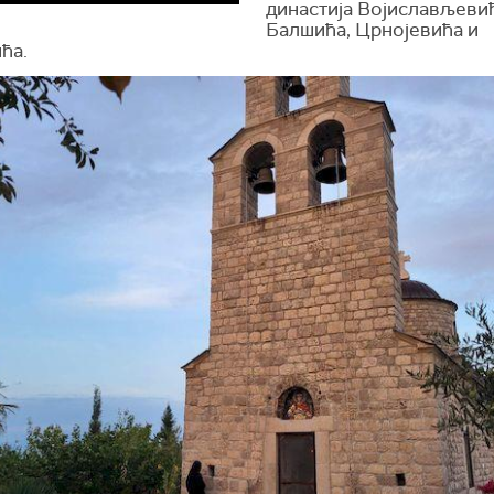
династија Војислављевић
Балшића, Црнојевића и
ћа.