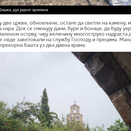
Бешка, дух једног времена
у две цркве, обновљене, остале да светле на камену, 
 нара. Док се смењују дани, буре и бонаце, да буду укр
маленом острву, чију величину многоструко надраста 
се овде заветовали на службу Господу и прецима. Мана
прекорна башта уз два дивна храма.