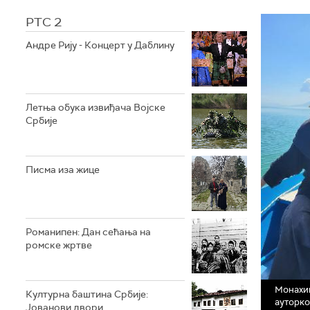
РТС 2
Андре Рију - Концерт у Даблину
Летња обука извиђача Војске
Србије
Писма иза жице
Романипен: Дан сећања на
ромске жртве
Монахи
Културна баштина Србије:
ауторк
Јованови двори