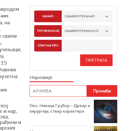
природом
оним
КАНАЛ:
ОДАБЕРИТЕ КАНАЛ
, на
,
РТС 1
ТИП ЕМИСИЈЕ:
ОДАБЕРИТЕ ЕМИСИЈУ
е свили
,
РТС 2
СПОРТ
КЉУЧНА РЕЧ:
 учењаци,
На
РТС 3
СЕРИЈА
 15
РТС СВЕТ
лавних
ИНФО
зузетна
Најновије
РТС НАУКА
ФИЛМ
них
РТС ДРАМА
кој
Око: Никица Грубор – Дрвар и
РТС ЖИВОТ
 и нар,
хирургија, ствар карактера
ова,
РТС КЛАСИКА
рађени и
арских
РТС КОЛО