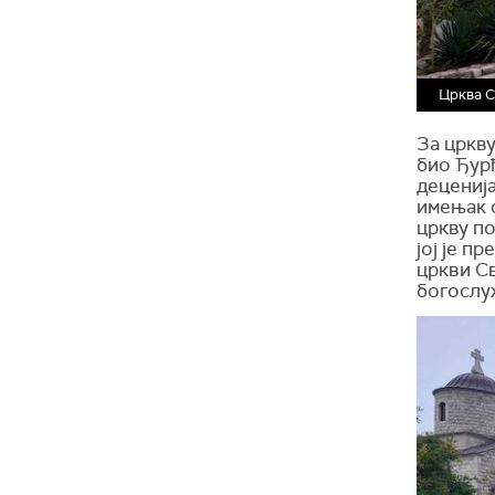
Црква С
За цркву
био Ђур
деценија
имењак о
цркву по
јој је п
цркви Св
богослу