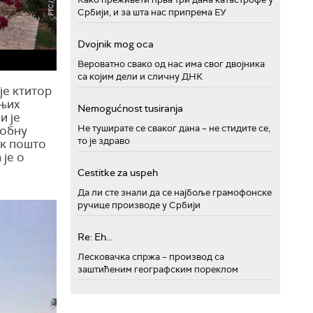
Србији, и за шта нас припрема ЕУ
Dvojnik mog oca
Вероватно свако од нас има свог двојника
са којим дели и сличну ДНК
је ктитор
дњих
Nemogućnost tusiranja
и је
Не туширате се сваког дана – не стидите се,
робну
то је здраво
ек пошто
 је о
Cestitke za uspeh
Да ли сте знали да се најбоље грамофонске
ручице производе у Србији
Re: Eh...
Лесковачка спржа – производ са
заштићеним географским пореклом