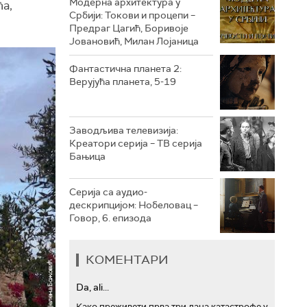
Модерна архитектура у
а,
Србији: Токови и процепи –
Предраг Цагић, Боривоје
РТС ТРЕЗОР
Јовановић, Милан Лојаница
РТС МУЗИКА
Фантастична планета 2:
Верујућа планета, 5-19
РТС ПОЛЕТАРАЦ
Заводљива телевизија:
Креатори серија – ТВ серија
Бањица
Серија са аудио-
дескрипцијом: Нобеловац –
Говор, 6. епизода
КОМЕНТАРИ
Da, ali...
Како преживети прва три дана катастрофе у