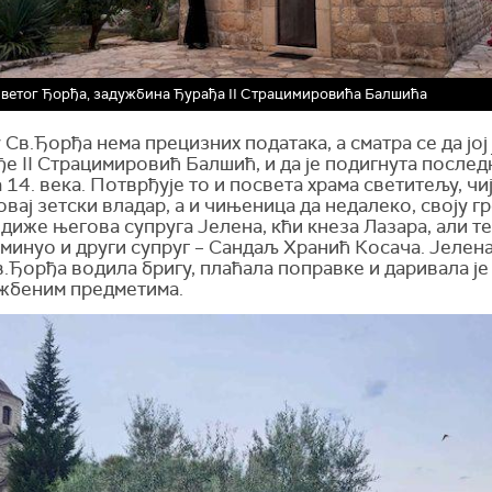
ветог Ђорђа, задужбина Ђурађа II Страцимировића Балшића
 Св.Ђорђа нема прецизних података, а сматра се да јој 
ђе
II
Страцимировић Балшић, и да је подигнута после
 14. века. Потврђује то и посвета храма светитељу, чиј
вај зетски владар, а и чињеница да недалеко, своју г
диже његова супруга Јелена, кћи кнеза Лазара, али т
реминуо и други супруг – Сандаљ Хранић Косача. Јелена
.Ђорђа водила бригу, плаћала поправке и даривала је
жбеним предметима.