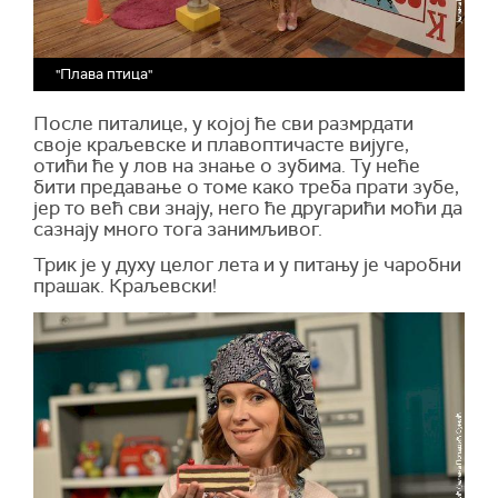
"Плава птица"
После питалице, у којој ће сви размрдати
своје краљевске и плавоптичасте вијуге,
отићи ће у лов на знање о зубима. Ту неће
бити предавање о томе како треба прати зубе,
јер то већ сви знају, него ће другарићи моћи да
сазнају много тога занимљивог.
Трик је у духу целог лета и у питању је чаробни
прашак. Краљевски!