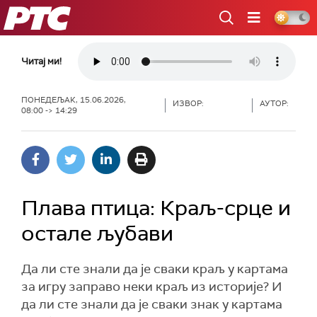
РТС
Читај ми!
ПОНЕДЕЉАК, 15.06.2026,
ИЗВОР:
АУТОР:
08:00 -> 14:29
Плава птица: Краљ-срце и
остале љубави
Да ли сте знали да је сваки краљ у картама
за игру заправо неки краљ из историје? И
да ли сте знали да је сваки знак у картама