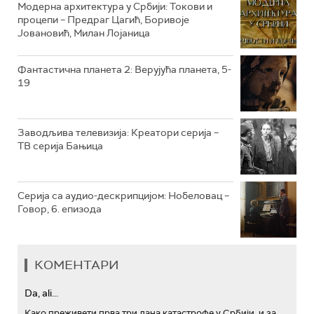
РТС КОЛО
Модерна архитектура у Србији: Токови и
процепи – Предраг Цагић, Боривоје
Јовановић, Милан Лојаница
РТС ТРЕЗОР
РТС МУЗИКА
Фантастична планета 2: Верујућа планета, 5-
19
РТС ПОЛЕТАРАЦ
Заводљива телевизија: Креатори серија –
ТВ серија Бањица
Серија са аудио-дескрипцијом: Нобеловац –
Говор, 6. епизода
КОМЕНТАРИ
Da, ali...
Како преживети прва три дана катастрофе у Србији, и за