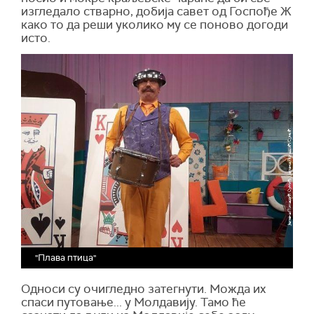
изгледало стварно, добија савет од Госпође Ж
како то да реши уколико му се поново догоди
исто.
"Плава птица"
Односи су очигледно затегнути. Можда их
спаси путовање... у Молдавију. Тамо ће