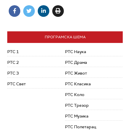
ПРОГРАМСКА ШЕМА
РТС 1
РТС Наука
РТС 2
РТС Драма
РТС 3
РТС Живот
РТС Свет
РТС Класика
РТС Коло
РТС Трезор
РТС Музика
РТС Полетарац