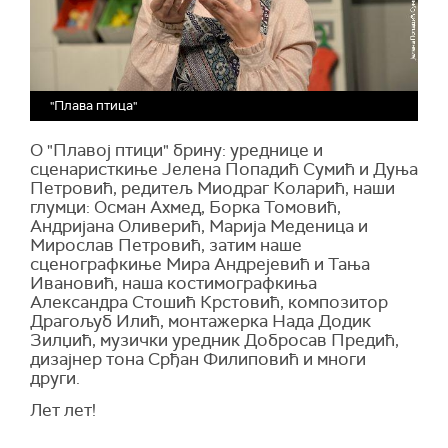
"Плава птица"
О "Плавој птици" брину: уреднице и
сценаристкиње Јелена Попадић Сумић и Дуња
Петровић, редитељ Миодраг Коларић, наши
глумци: Осман Ахмед, Борка Томовић,
Андријана Оливерић, Марија Меденица и
Мирослав Петровић, затим наше
сценографкиње Мира Андрејевић и Тања
Ивановић, наша костимографкиња
Александра Стошић Крстовић, композитор
Драгољуб Илић, монтажерка Нада Додик
Зилџић, музички уредник Добросав Предић,
дизајнер тона Срђан Филиповић и многи
други.
Лет лет!