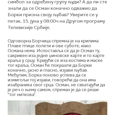
симбол за одређену групу људи? А да ли сте
знали да се Осман коначно одважио да
Борки призна своју љубав? Уверите се у
петак, 15. јуна у 08:00ч на Другом програму
Телевизије Србије.
Одговорна Борчица спремна је на крилима
Плаве птице полети и ове суботе, иако
Османа нема. Испоставља се да је Осман ту,
сакривен иза једне џиновске карте и то карте
краља у срцу. Кријући се иза костима и маске
тог краља, Осман ће покушати да Борки
коначно, јасно и гласно, изјави љубав.
Међутим, Борка поново успева да се
измигољи тој изјави, говорећи да она има
изабраника свог срца. Осман, не схватајући да
је реч о њему самом, спреман је да се реши
"тог ниткова".