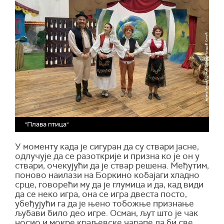
"Плава птица"
У моменту када је сигуран да су ствари јасне,
одлучује да се разоткрије и призна ко је он у
ствари, очекујући да је ствар решена. Међутим,
поново наилази на Боркино кобајаги хладно
срце, говорећи му да је глумица и да, кад види
да се неко игра, она се игра двеста посто,
убеђујући га да је њено тобожње признање
љубави било део игре. Осман, љут што је чак
носио и мокре краљевске чарапе да би све