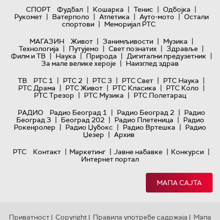
|
|
|
|
СПОРТ
Фудбал
Кошарка
Тенис
Одбојка
|
|
|
|
Рукомет
Ватерполо
Атлетика
Ауто-мото
Остали
|
спортови
Меморијал РТС
|
|
|
МАГАЗИН
Живот
Занимљивости
Музика
|
|
|
|
Технологијa
Путујемо
Свет познатих
Здравље
|
|
|
|
Филм и ТВ
Наука
Природа
Дигитални предузетник
|
За мале велике хероје
Наизглед здрав
|
|
|
|
|
ТВ
РТС 1
РТС 2
РТС 3
РТС Свет
РТС Наука
|
|
|
|
РТС Драма
РТС Живот
РТС Класика
РТС Коло
|
|
РТС Трезор
РТС Музика
РТС Полетарац
|
|
РАДИО
Радио Београд 1
Радио Београд 2
Радио
|
|
|
Београд 3
Београд 202
Радио Плетеница
Радио
|
|
|
Рокенролер
Радио Џубокс
Радио Вртешка
Радио
|
Џезер
Архив
|
|
|
|
РТС
Контакт
Маркетинг
Јавне набавке
Конкурси
Интернет портал
МАПА САЈТА
Приватност
Copyright
Правила употребе садржаја
Мапа
|
|
|