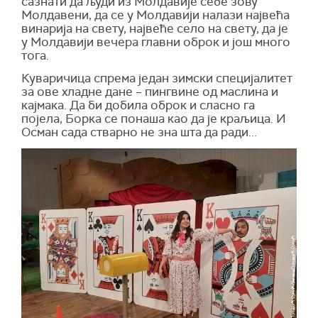
сазнати да људи из Молдавије себе зову
Молдавени, да се у Молдавији налази највећа
винарија на свету, највеће село на свету, да је
у Молдавији вечера главни оброк и још много
тога.
Куваричица спрема један зимски специјалитет
за ове хладне дане – пингвине од маслина и
кајмака. Да би добила оброк и сласно га
појела, Борка се понаша као да је краљица. И
Осман сада стварно не зна шта да ради...