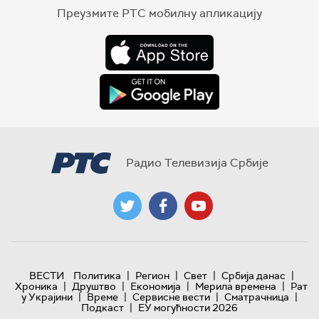
Преузмите РТС мобилну апликацију
Радио Телевизија Србије
|
|
|
|
ВЕСТИ
Политика
Регион
Свет
Србија данас
|
|
|
|
Хроника
Друштво
Економија
Мерила времена
Рат
|
|
|
|
у Украјини
Време
Сервисне вести
Сматрачница
|
Подкаст
ЕУ могућности 2026