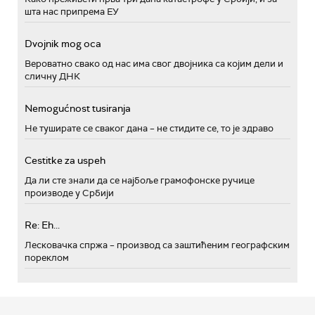
шта нас припрема ЕУ
Dvojnik mog oca
Вероватно свако од нас има свог двојника са којим дели и
сличну ДНК
Nemogućnost tusiranja
Не туширате се сваког дана – не стидите се, то је здраво
Cestitke za uspeh
Да ли сте знали да се најбоље грамофонске ручице
производе у Србији
Re: Eh...
Лесковачка спржа – производ са заштићеним географским
пореклом