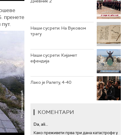
Дневник 2
гошеве
РТС ТРЕЗОР
6. пренете
 пут.
РТС МУЗИКА
Наши сусрети: На Вуковом
трагу
РТС ПОЛЕТАРАЦ
Наши сусрети: Кијамет
ефендија
Лако је Ралету, 4-40
КОМЕНТАРИ
Da, ali...
Како преживети прва три дана катастрофе у