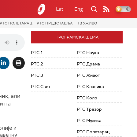
Lat
Eng
РТС ПОЛЕТАРАЦ
РТС ПРЕДСТАВЉА
ТВ УЖИВО
ПРОГРАМСКА ШЕМА
РТС 1
РТС Наука
РТС 2
РТС Драма
РТС 3
РТС Живот
РТС Свет
РТС Класика
ник, али
РТС Коло
и на
РТС Трезор
РТС Музика
олије и
РТС Полетарац
заветну