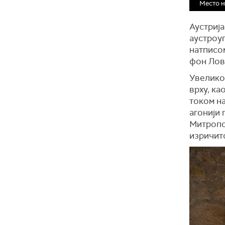
Место н
Аустрија
аустроу
натписом
фон Лов
Увелико
врху, ка
током на
агонији 
Митропол
изричит