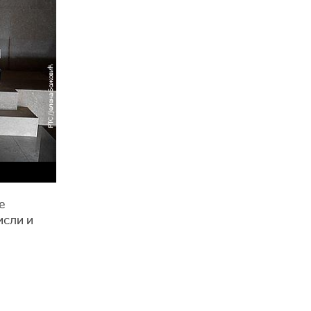
е
исли и