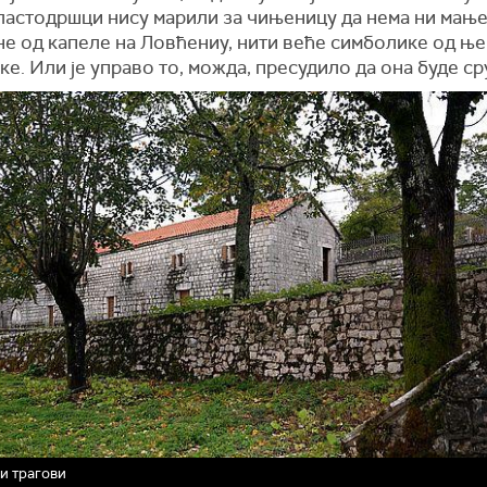
Властодршци нису марили за чињеницу да нема ни мањ
не од капеле на Ловћениу, нити веће симболике од њ
е. Или је управо то, можда, пресудило да она буде с
и трагови