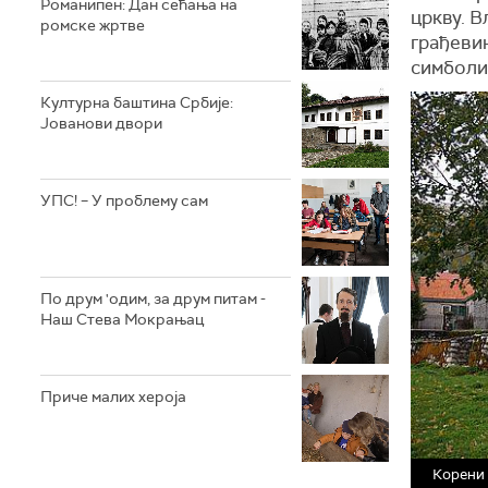
Романипен: Дан сећања на
цркву. 
ромске жртве
грађеви
симболик
Културна баштина Србије:
Јованови двори
УПС! – У проблему сам
По друм 'одим, за друм питам -
Наш Стева Мокрањац
Приче малих хероја
Корени 