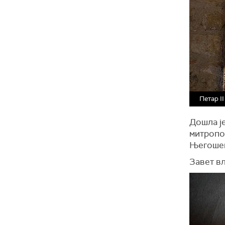
Петар I
Дошла ј
митропо
Његошев
Завет вл