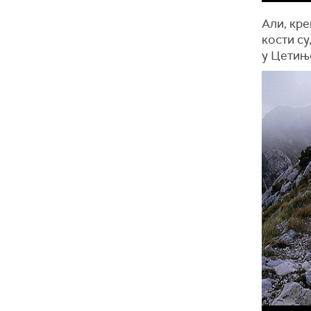
Али, кр
кости су
у Цетињс