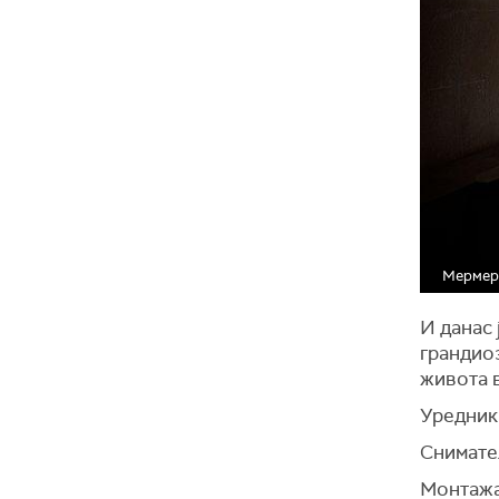
Мермерн
И данас 
грандиоз
живота в
Уредник
Снимате
Монтажа