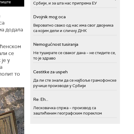
алиште
Србији, и за шта нас припрема ЕУ
е
Dvojnik mog oca
са
Вероватно свако од нас има свог двојника
ма додала
са којим дели и сличну ДНК
Nemogućnost tusiranja
вћенском
али се
Не туширате се сваког дана – не стидите се,
то је здраво
је у
а
Cestitke za uspeh
полит то
Да ли сте знали да се најбоље грамофонске
ручице производе у Србији
Re: Eh...
Лесковачка спржа – производ са
заштићеним географским пореклом