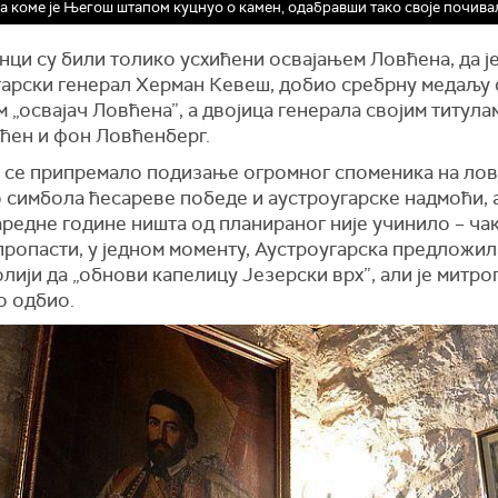
а коме је Његош штапом куцнуо о камен, одабравши тако своје почив
нци су били толико усхићени освајањем Ловћена, да ј
гарски генерал Херман Кевеш, добио сребрну медаљу 
 „освајач Ловћена”, а двојица генерала својим титула
ћен и фон Ловћенберг.
 се припремало подизање огромног споменика на ло
о симбола ћесареве победе и аустроугарске надмоћи, 
редне године ништа од планираног није учинило – чак 
пропасти, у једном моменту, Аустроугарска предложил
ији да „обнови капелицу Језерски врх”, али је митро
о одбио.