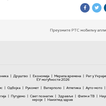
Преузмите РТС мобилну апли
|
|
|
|
оника
Друштво
Економија
Мерила времена
Рат у Украји
ЕУ могућности 2026
|
|
|
|
|
|
ис
Одбојка
Рукомет
Ватерполо
Атлетика
Ауто-мото
|
|
|
|
|
гијa
Путујемо
Свет познатих
Здравље
Филм и ТВ
Нау
|
хероје
Наизглед здрав