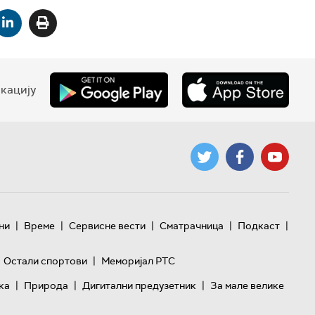
кацију
|
|
|
|
|
ни
Време
Сервисне вести
Сматрачница
Подкаст
|
Остали спортови
Меморијал РТС
|
|
|
ка
Природа
Дигитални предузетник
За мале велике