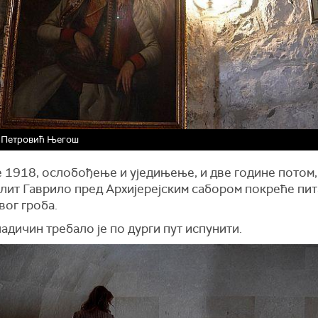
I Петровић Његош
е 1918, ослобођење и уједињење, и две године потом,
лит Гаврило пред Архијерејским сабором покреће пи
ог гроба.
адичин требало је по дурги пут испунити.