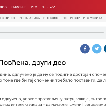
АДИО
ЕМИСИЈЕ
РТС
Остало
ТС ЖИВОТ
РТС КЛАСИКА
РТС КОЛО
РТС ТРЕЗОР
РТС МУЗИКА
Ловћена, други део
на, одлучено је да му се подигне достојан споме
 томе где би тај споменик требало поставити: да л
и одлучено, упркос противљењу патријаршије, митроп
ојних интелектуалаца – да маузолеј смени Његошеву 