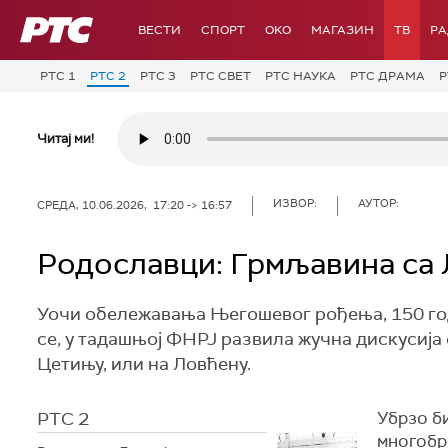
РТС
ВЕСТИ
СПОРТ
OKO
МАГАЗИН
ТВ
Р
РТС 1
РТС 2
РТС 3
РТС СВЕТ
РТС НАУКА
РТС ДРАМА
Р
Читај ми!
ИЗВОР:
АУТОР:
СРЕДА, 10.06.2026, 17:20 -> 16:57
Родославци: Грмљавина са 
Уочи обележавања Његошевог рођења, 150 годи
се, у тадашњој ФНРЈ развила жучна дискусија о
Цетињу, или на Ловћену.
РТС 2
Убрзо б
многобр