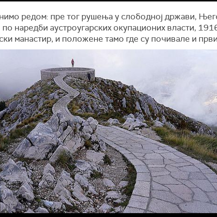
енимо редом: пре тог рушења у слободној држави, Ње
, по наредби аустроугарских окупационих власти, 191
ки манастир, и положене тамо где су почивале и први