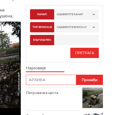
е
ене
КАНАЛ:
ОДАБЕРИТЕ КАНАЛ
рушена.
РТС 1
ТИП ЕМИСИЈЕ:
ОДАБЕРИТЕ ЕМИСИЈУ
РТС 2
СПОРТ
КЉУЧНА РЕЧ:
РТС 3
СЕРИЈА
РТС СВЕТ
ИНФО
Најновије
РТС НАУКА
ФИЛМ
РТС ДРАМА
Петровачка цеста
РТС ЖИВОТ
РТС КЛАСИКА
РТС КОЛО