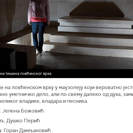
а тишина ловћенског врха
је на ловћенском врху у маузолеју који вероватно јест
но уметничко дело, али по свему далеко од духа, зам
еликог владике, владара и песника.
: Јелена Божовић
љ: Душко Перић
: Горан Дамљановић