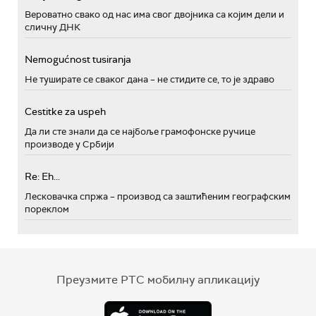
Вероватно свако од нас има свог двојника са којим дели и
сличну ДНК
Nemogućnost tusiranja
Не туширате се сваког дана – не стидите се, то је здраво
Cestitke za uspeh
Да ли сте знали да се најбоље грамофонске ручице
производе у Србији
Re: Eh...
Лесковачка спржа – производ са заштићеним географским
пореклом
Преузмите РТС мобилну апликацију