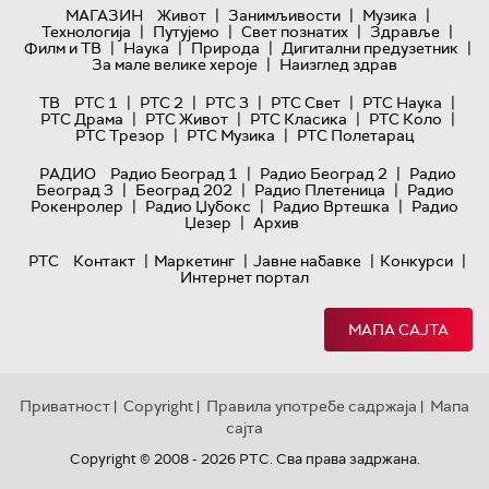
|
|
|
МАГАЗИН
Живот
Занимљивости
Музика
|
|
|
|
Технологијa
Путујемо
Свет познатих
Здравље
|
|
|
|
Филм и ТВ
Наука
Природа
Дигитални предузетник
|
За мале велике хероје
Наизглед здрав
|
|
|
|
|
ТВ
РТС 1
РТС 2
РТС 3
РТС Свет
РТС Наука
|
|
|
|
РТС Драма
РТС Живот
РТС Класика
РТС Коло
|
|
РТС Трезор
РТС Музика
РТС Полетарац
|
|
РАДИО
Радио Београд 1
Радио Београд 2
Радио
|
|
|
Београд 3
Београд 202
Радио Плетеница
Радио
|
|
|
Рокенролер
Радио Џубокс
Радио Вртешка
Радио
|
Џезер
Архив
|
|
|
|
РТС
Контакт
Маркетинг
Јавне набавке
Конкурси
Интернет портал
МАПА САЈТА
Приватност
Copyright
Правила употребе садржаја
Мапа
|
|
|
сајта
Copyright © 2008 - 2026 РТС. Сва права задржана.