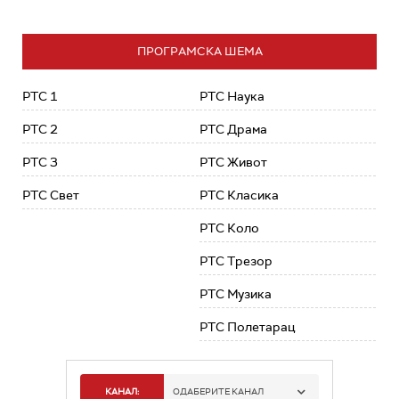
ПРОГРАМСКА ШЕМА
РТС 1
РТС Наука
РТС 2
РТС Драма
РТС 3
РТС Живот
РТС Свет
РТС Класика
РТС Коло
РТС Трезор
РТС Музика
РТС Полетарац
КАНАЛ:
ОДАБЕРИТЕ КАНАЛ