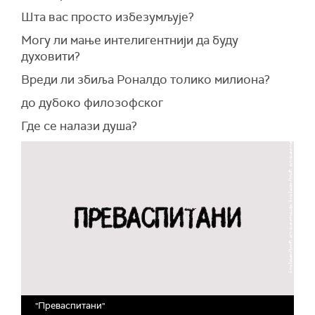
Шта вас просто избезумљује?
Могу ли мање интелигентнији да буду
духовити?
Вреди ли збиља Роналдо толико милиона?
до дубоко филозофског
Где се налази душа?
"Преваспитани"