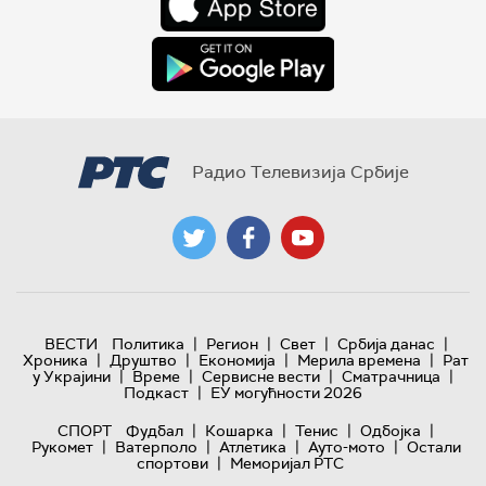
Радио Телевизија Србије
|
|
|
|
ВЕСТИ
Политика
Регион
Свет
Србија данас
|
|
|
|
Хроника
Друштво
Економија
Мерила времена
Рат
|
|
|
|
у Украјини
Време
Сервисне вести
Сматрачница
|
Подкаст
ЕУ могућности 2026
|
|
|
|
СПОРТ
Фудбал
Кошарка
Тенис
Одбојка
|
|
|
|
Рукомет
Ватерполо
Атлетика
Ауто-мото
Остали
|
спортови
Меморијал РТС