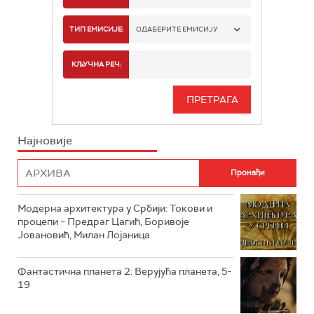
РТС 1
ТИП ЕМИСИЈЕ:
ОДАБЕРИТЕ ЕМИСИЈУ
РТС 2
СПОРТ
КЉУЧНА РЕЧ:
РТС 3
СЕРИЈА
РТС СВЕТ
ИНФО
Најновије
РТС НАУКА
ФИЛМ
РТС ДРАМА
Модерна архитектура у Србији: Токови и
РТС ЖИВОТ
процепи – Предраг Цагић, Боривоје
Јовановић, Милан Лојаница
РТС КЛАСИКА
РТС КОЛО
Фантастична планета 2: Верујућа планета, 5-
19
РТС ТРЕЗОР