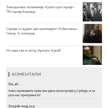
РТС МУЗИКА
Заводљива телевизија: Креатори серија –
ТВ серија Бањица
РТС ПОЛЕТАРАЦ
Серија са аудио-дескрипцијом: Нобеловац –
Говор, 6. епизода
Остави све и читај: Бранко Кукић
КОМЕНТАРИ
Da, ali...
Како преживети прва три дана катастрофе у Србији, и за
шта нас припрема ЕУ
Dvojnik mog oca