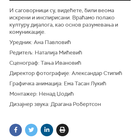
И саговорници су, видећете, били веома
искрени и инспирисани. Враћамо полако
културу дијалога, као основ разумевања и
комуникације.
Уредник: Ана Павловић
Редитељ: Наталија Мићевић
Сценограф: Тања Ивановић
Директор фотографије: Александар Стипић
Графичка анимација: Ема Тасан Лукић
Монтажер: Ненад Џодић
Дизајнер звука: Драгана Робертсон