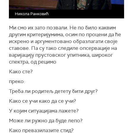
Никола Ранковић
Ми смо их зато позвали. Не по било каквим
другим критеријумима, осим по процени да ће
искрено и аргументовано образлагати своје
ставове. Па су тако следиле опсервације на
варијацију прустовског упитника, широког
спектра, од рецимо
Како сте?
преко:
Треба ли родитељ детету бити друг?
Како се учи како да се учи?
У којим ситуацијама лажете?
Може ли ружно да буде лепо?
Како превазилазите стид?