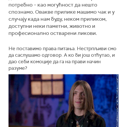
потребно – као могућност да нешто
спознамо. Овакве прилике машимо чак и у
случају када нам буду, неком приликом,
доступни неки паметни, животно и
професионално остварени ликови.
Не поставимо права питања. Нестрпљиви смо
да саслушамо одговор. А ко би још отћутао, и
дао себи комоције да га на прави начин
разуме?