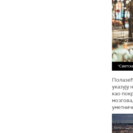
"Светск
Полазећ
указују 
као пок
мозгова,
уметнич