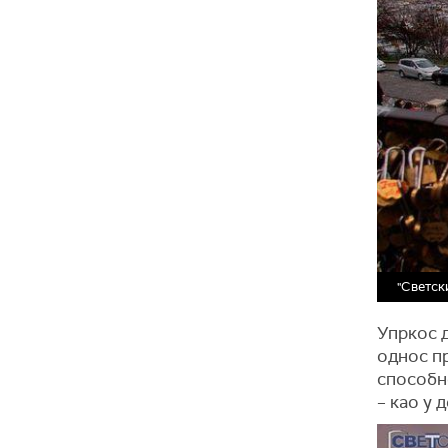
"Светск
Упркос д
однос п
способн
– као у 