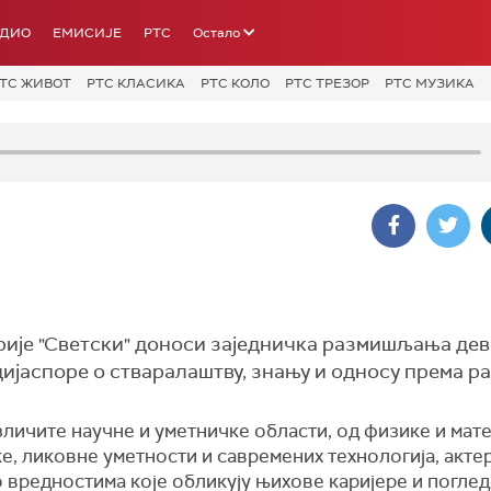
АДИО
ЕМИСИЈЕ
РТС
Остало
ТС ЖИВОТ
РТС КЛАСИКА
РТС КОЛО
РТС ТРЕЗОР
РТС МУЗИКА
рије "Светски" доноси заједничка размишљања де
ијаспоре о стваралаштву, знању и односу према ра
зличите научне и уметничке области, од физике и мат
е, ликовне уметности и савремених технологија, акте
 вредностима које обликују њихове каријере и погледе