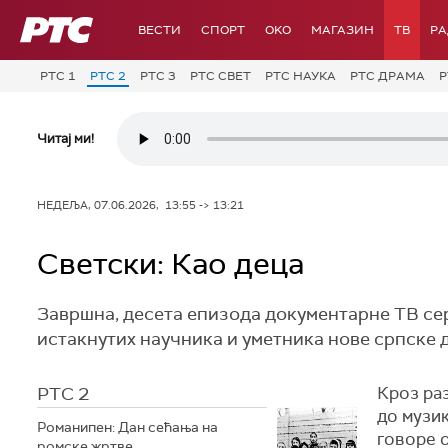
РТС
ВЕСТИ
СПОРТ
OKO
МАГАЗИН
ТВ
Р
РТС 1
РТС 2
РТС 3
РТС СВЕТ
РТС НАУКА
РТС ДРАМА
Р
Читај ми!
НЕДЕЉА, 07.06.2026, 13:55 -> 13:21
Светски: Као деца
Завршна, десета епизода документарне ТВ се
истакнутих научника и уметника нове српске д
РТС 2
Кроз ра
до музик
Романипен: Дан сећања на
говоре о
ромске жртве