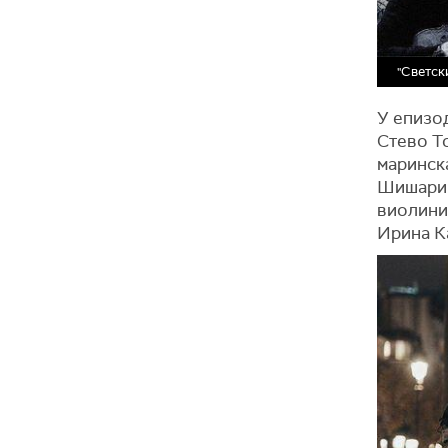
"Светск
У епизо
Стево Т
маринск
Шишариц
виолини
Ирина К