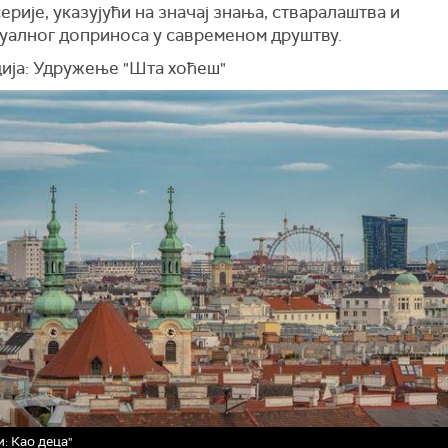
ерије, указујући на значај знања, стваралаштва и
уалног доприноса у савременом друштву.
ија: Удружење "Шта хоћеш"
и: Као деца"