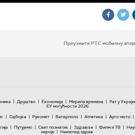
Преузмите РТС мобилну апли
|
|
|
|
оника
Друштво
Економија
Мерила времена
Рат у Украји
ЕУ могућности 2026
|
|
|
|
|
|
ис
Одбојка
Рукомет
Ватерполо
Атлетика
Ауто-мото
|
|
|
|
|
гијa
Путујемо
Свет познатих
Здравље
Филм и ТВ
Нау
|
хероје
Наизглед здрав