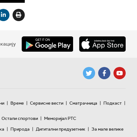
кацију
|
|
|
|
|
ни
Време
Сервисне вести
Сматрачница
Подкаст
|
Остали спортови
Меморијал РТС
|
|
|
ка
Природа
Дигитални предузетник
За мале велике