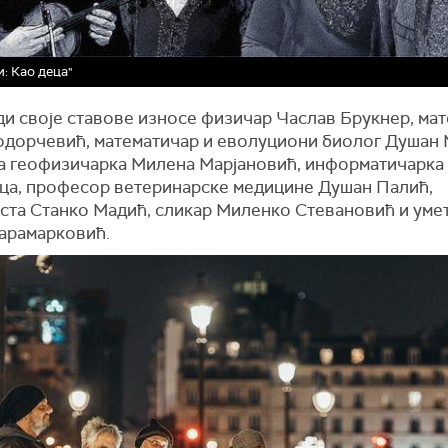
и: Као деца"
ди своје ставове износе физичар Часлав Брукнер, ма
одорчевић, математичар и еволуциони биолог Душан
а геофизичарка Милена Марјановић, информатичарка
а, професор ветеринарске медицине Душан Палић,
ста Станко Мадић, сликар Миленко Стевановић и уме
арамарковић.