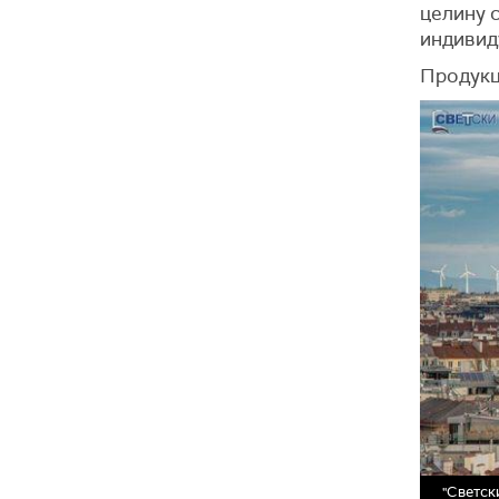
целину с
индивид
Продукц
"Светск