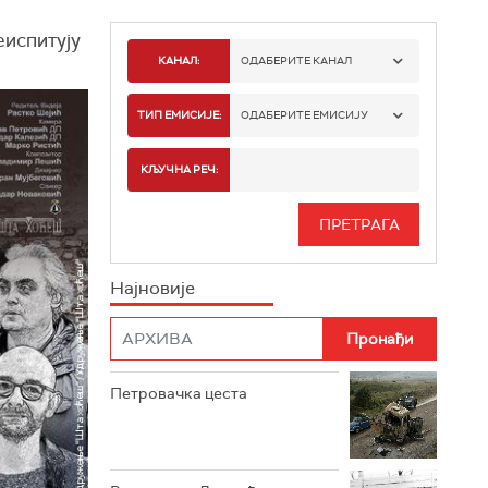
еиспитују
КАНАЛ:
ОДАБЕРИТЕ КАНАЛ
РТС 1
ТИП ЕМИСИЈЕ:
ОДАБЕРИТЕ ЕМИСИЈУ
РТС 2
СПОРТ
КЉУЧНА РЕЧ:
РТС 3
СЕРИЈА
РТС СВЕТ
ИНФО
Најновије
РТС НАУКА
ФИЛМ
РТС ДРАМА
Петровачка цеста
РТС ЖИВОТ
РТС КЛАСИКА
РТС КОЛО