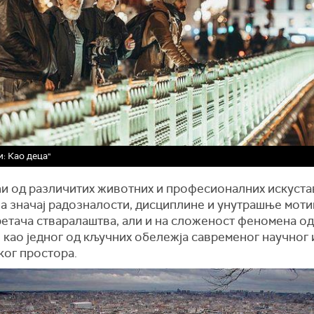
и: Као деца"
и од различитих животних и професионалних искуста
на значај радозналости, дисциплине и унутрашње моти
ретача стваралаштва, али и на сложеност феномена о
 као једног од кључних обележја савременог научног 
ког простора.