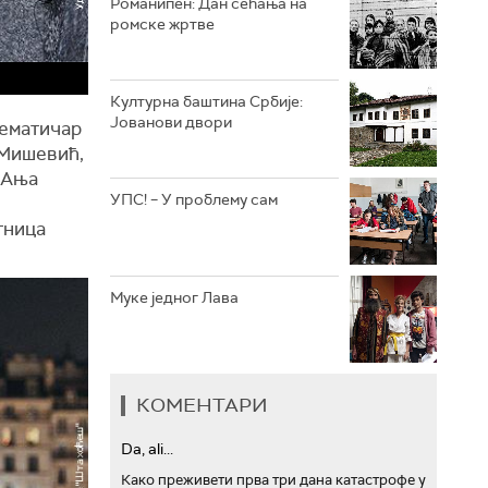
Романипен: Дан сећања на
ромске жртве
РТС ТРЕЗОР
РТС МУЗИКА
Културна баштина Србије:
Јованови двори
тематичар
РТС ПОЛЕТАРАЦ
 Мишевић,
 Ања
УПС! – У проблему сам
тница
Муке једног Лава
КОМЕНТАРИ
Da, ali...
Како преживети прва три дана катастрофе у