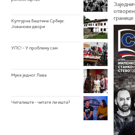
Заједнич
отворено
границе 
Културна баштина Србије:
Јованови двори
УПС! – У проблему сам
Муке једног Лава
Читалиште - читате ли ишта?