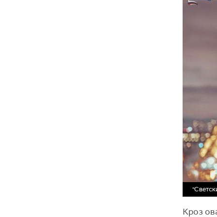
"Светск
Кроз ова