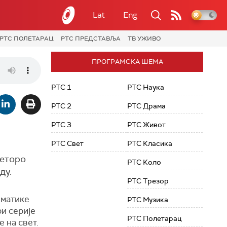
Lat
Eng
РТС ПОЛЕТАРАЦ
РТС ПРЕДСТАВЉА
ТВ УЖИВО
ПРОГРАМСКА ШЕМА
РТС 1
РТС Наука
РТС 2
РТС Драма
РТС 3
РТС Живот
РТС Свет
РТС Класика
веторо
РТС Коло
ду.
РТС Трезор
ематике
РТС Музика
ри серије
РТС Полетарац
 на свет.