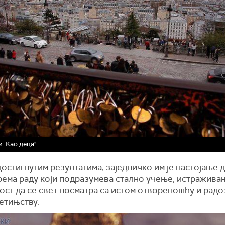
и: Као деца"
остигнутим резултатима, заједничко им је настојање 
рема раду који подразумева стално учење, истражива
ост да се свет посматра са истом отвореношћу и рад
детињству.