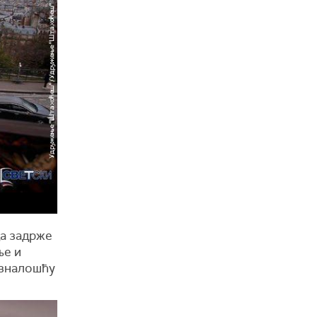
да задрже
ње и
озналошћу