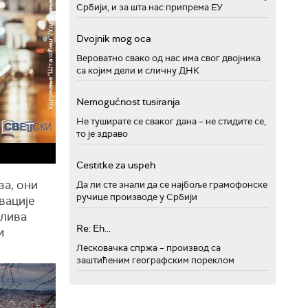
Србији, и за шта нас припрема ЕУ
Dvojnik mog oca
Вероватно свако од нас има свог двојника
са којим дели и сличну ДНК
Nemogućnost tusiranja
Не туширате се сваког дана – не стидите се,
то је здраво
Cestitke za uspeh
ва, они
Да ли сте знали да се најбоље грамофонске
ручице производе у Србији
вације
длива
Re: Eh...
и
Лесковачка спржа – производ са
заштићеним географским пореклом