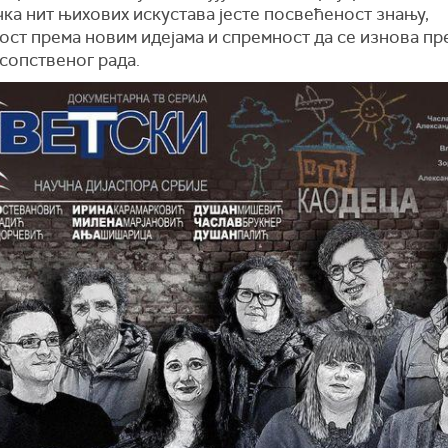
ка нит њихових искустава јесте посвећеност знању,
ст према новим идејама и спремност да се изнова пр
сопственог рада.