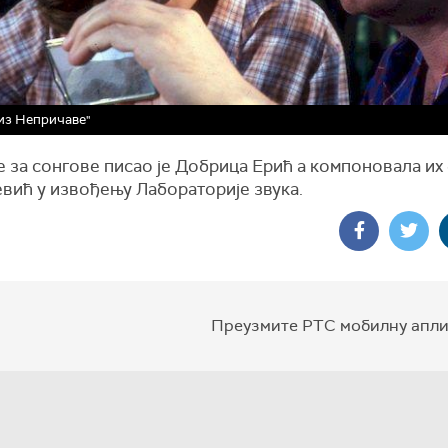
из Непричаве"
 за сонгове писао је Добрица Ерић а компоновала их
вић у извођењу Лабораторије звука.
Преузмите РТС мобилну апли