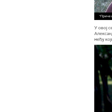
"Приче 
У овој с
Александ
међу ко