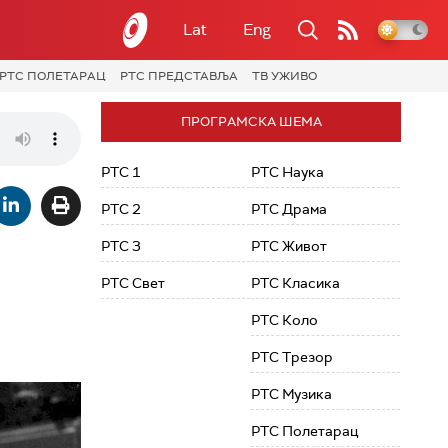
Lat
Eng
РТС ПОЛЕТАРАЦ
РТС ПРЕДСТАВЉА
ТВ УЖИВО
ПРОГРАМСКА ШЕМА
РТС 1
РТС Наука
РТС 2
РТС Драма
РТС 3
РТС Живот
РТС Свет
РТС Класика
РТС Коло
РТС Трезор
РТС Музика
РТС Полетарац