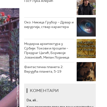
Гост Лука Алерић
РТС ТРЕЗОР
РТС МУЗИКА
Око: Никица Грубор – Дрвар и
хирургија, ствар карактера
РТС ПОЛЕТАРАЦ
Модерна архитектура у
Србији: Токови и процепи –
Предраг Цагић, Боривоје
Јовановић, Милан Лојаница
Фантастична планета 2:
Верујућа планета, 5-19
КОМЕНТАРИ
Da, ali...
Како преживети прва три дана катастрофе у