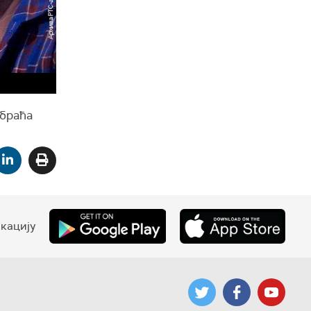
 браћа
кацију