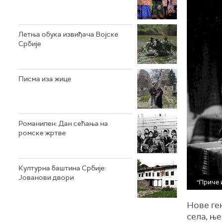
Летња обука извиђача Војске
Србије
Писма иза жице
Романипен: Дан сећања на
ромске жртве
Културна баштина Србије:
Јованови двори
"Приче 
Нове ге
села, њ