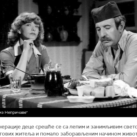
из Непричаве"
нерације деце срешће се са лепим и занимљивим свет
егових житеља и помало заборављеним начином живот