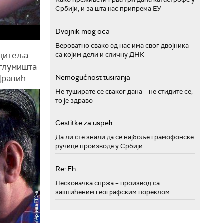
Србији, и за шта нас припрема ЕУ
Dvojnik mog oca
Вероватно свако од нас има свог двојника
едитеља
са којим дели и сличну ДНК
 глумишта
Nemogućnost tusiranja
Дравић.
Не туширате се сваког дана – не стидите се,
то је здраво
Cestitke za uspeh
Да ли сте знали да се најбоље грамофонске
ручице производе у Србији
Re: Eh...
Лесковачка спржа – производ са
заштићеним географским пореклом