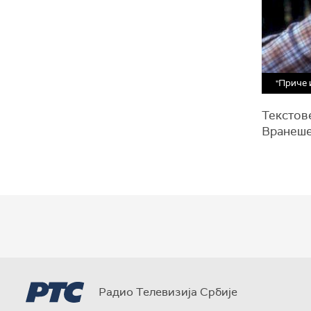
"Приче 
Текстове
Вранеше
Радио Телевизија Србије