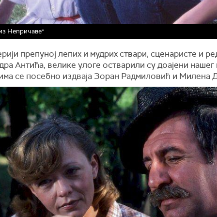
из Непричаве"
ерији препуној лепих и мудрих ствари, сценаристе и р
ра Антића, велике улоге остварили су доајени нашег
јима се посебно издваја Зоран Радмиловић и Милена 