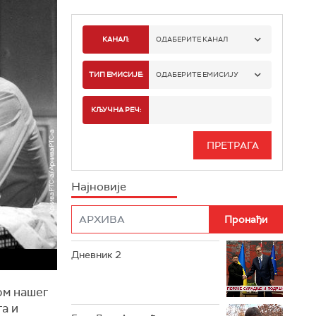
КАНАЛ:
ОДАБЕРИТЕ КАНАЛ
РТС 1
ТИП ЕМИСИЈЕ:
ОДАБЕРИТЕ ЕМИСИЈУ
РТС 2
СПОРТ
КЉУЧНА РЕЧ:
РТС 3
СЕРИЈА
РТС СВЕТ
ИНФО
Најновије
РТС НАУКА
ФИЛМ
РТС ДРАМА
Дневник 2
РТС ЖИВОТ
РТС КЛАСИКА
ом нашег
а и
РТС КОЛО