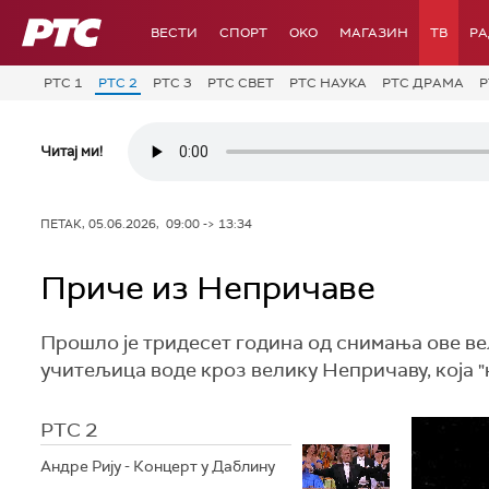
РТС
ВЕСТИ
СПОРТ
OKO
МАГАЗИН
ТВ
Р
РТС 1
РТС 2
РТС 3
РТС СВЕТ
РТС НАУКА
РТС ДРАМА
Р
Читај ми!
ПЕТАК, 05.06.2026, 09:00 -> 13:34
Приче из Непричаве
Прошло је тридесет година од снимања ове вел
учитељица воде кроз велику Непричаву, која "н
РТС 2
Андре Рију - Концерт у Даблину