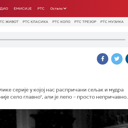
АДИО
ЕМИСИЈЕ
РТС
Остало
ТС ЖИВОТ
РТС КЛАСИКА
РТС КОЛО
РТС ТРЕЗОР
РТС МУЗИКА
ике серије у којој нас распричани сељак и мудра
ије село главно", али је лепо – просто непричавно.