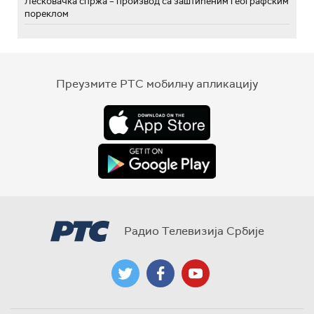
Лесковачка спржа – производ са заштићеним географским
пореклом
Преузмите РТС мобилну апликацију
Радио Телевизија Србије