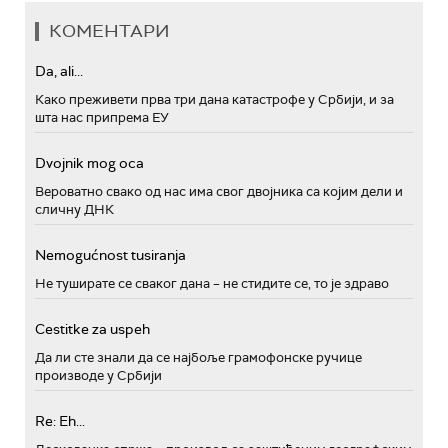
КОМЕНТАРИ
Da, ali...
Како преживети прва три дана катастрофе у Србији, и за
шта нас припрема ЕУ
Dvojnik mog oca
Вероватно свако од нас има свог двојника са којим дели и
сличну ДНК
Nemogućnost tusiranja
Не туширате се сваког дана – не стидите се, то је здраво
Cestitke za uspeh
Да ли сте знали да се најбоље грамофонске ручице
производе у Србији
Re: Eh...