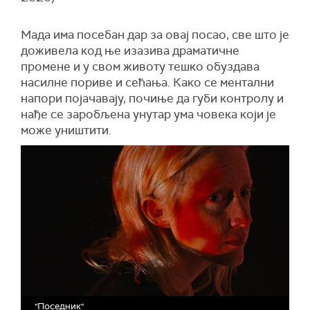
Мада има посебан дар за овај посао, све што је
доживела код ње изазива драматичне
промене и у свом животу тешко обуздава
насилне пориве и сећања. Како се ментални
напори појачавају, почиње да губи контролу и
нађе се заробљена унутар ума човека који је
може уништити.
"Поседник"