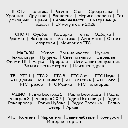
|
|
|
|
ВЕСТИ
Политика
Регион
Свет
Србија данас
|
|
|
|
Хроника
Друштво
Економија
Мерила времена
Рат
|
|
|
|
у Украјини
Време
Сервисне вести
Сматрачница
|
Подкаст
ЕУ могућности 2026
|
|
|
|
СПОРТ
Фудбал
Кошарка
Тенис
Одбојка
|
|
|
|
Рукомет
Ватерполо
Атлетика
Ауто-мото
Остали
|
спортови
Меморијал РТС
|
|
|
МАГАЗИН
Живот
Занимљивости
Музика
|
|
|
|
Технологијa
Путујемо
Свет познатих
Здравље
|
|
|
|
Филм и ТВ
Наука
Природа
Дигитални предузетник
|
За мале велике хероје
Наизглед здрав
|
|
|
|
|
ТВ
РТС 1
РТС 2
РТС 3
РТС Свет
РТС Наука
|
|
|
|
РТС Драма
РТС Живот
РТС Класика
РТС Коло
|
|
РТС Трезор
РТС Музика
РТС Полетарац
|
|
РАДИО
Радио Београд 1
Радио Београд 2
Радио
|
|
|
Београд 3
Београд 202
Радио Плетеница
Радио
|
|
|
Рокенролер
Радио Џубокс
Радио Вртешка
Радио
|
Џезер
Архив
|
|
|
|
РТС
Контакт
Маркетинг
Јавне набавке
Конкурси
Интернет портал