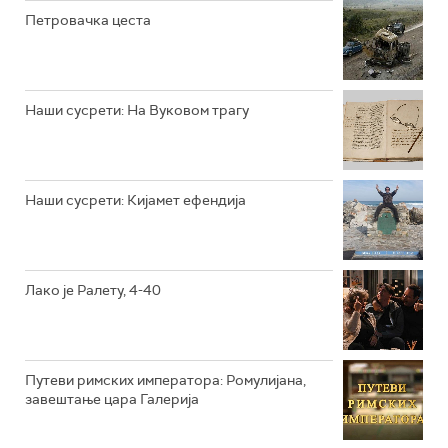
Петровачка цеста
РТС ЖИВОТ
РТС КЛАСИКА
РТС КОЛО
Наши сусрети: На Вуковом трагу
РТС ТРЕЗОР
РТС МУЗИКА
Наши сусрети: Кијамет ефендија
РТС ПОЛЕТАРАЦ
Лако је Ралету, 4-40
Путеви римских императора: Ромулијана,
завештање цара Галерија