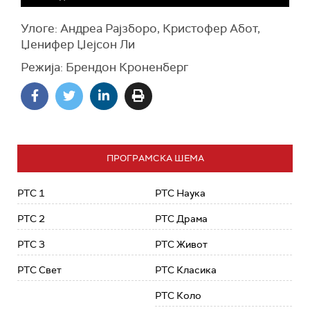
Улоге: Андреа Рајзборо, Кристофер Абот,
Џенифер Џејсон Ли
Режија: Брендон Кроненберг
ПРОГРАМСКА ШЕМА
РТС 1
РТС Наука
РТС 2
РТС Драма
РТС 3
РТС Живот
РТС Свет
РТС Класика
РТС Коло