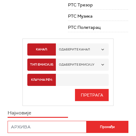
РТС Трезор
РТС Музика
РТС Полетарац
КАНАЛ:
ОДАБЕРИТЕ КАНАЛ
РТС 1
ТИП ЕМИСИЈЕ:
ОДАБЕРИТЕ ЕМИСИЈУ
РТС 2
СПОРТ
КЉУЧНА РЕЧ:
РТС 3
СЕРИЈА
РТС СВЕТ
ИНФО
Најновије
РТС НАУКА
ФИЛМ
РТС ДРАМА