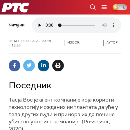
РТС
Читај ми!
ПЕТАК, 05.06.2026, 23:19 -
ИЗВОР:
АУТОР:
> 12:26
Поседник
Тасја Вос је агент компаније која користи
технологију можданих имплантата да уђе у
тела других људи и примора их да почине
убиство у корист компаније. (Possessor,
2020)