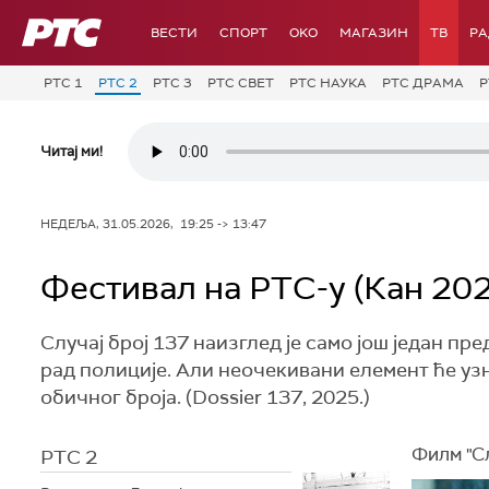
РТС
ВЕСТИ
СПОРТ
OKO
МАГАЗИН
ТВ
Р
РТС 1
РТС 2
РТС 3
РТС СВЕТ
РТС НАУКА
РТС ДРАМА
Р
Читај ми!
НЕДЕЉА, 31.05.2026, 19:25 -> 13:47
Фестивал на РТС-у (Кан 202
Случај број 137 наизглед је само још један п
рад полиције. Али неочекивани елемент ће уз
обичног броја. (Dossier 137, 2025.)
Филм "Сл
РТС 2