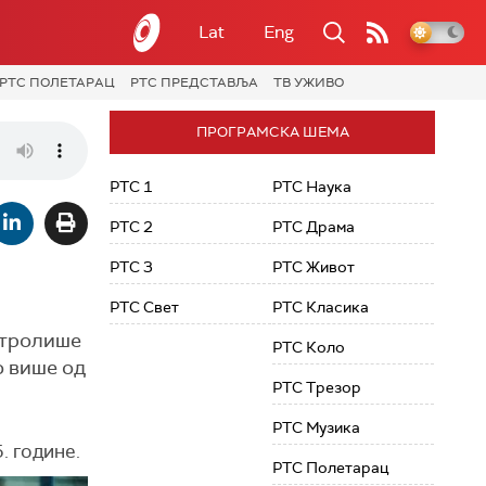
Lat
Eng
РТС ПОЛЕТАРАЦ
РТС ПРЕДСТАВЉА
ТВ УЖИВО
ПРОГРАМСКА ШЕМА
РТС 1
РТС Наука
РТС 2
РТС Драма
РТС 3
РТС Живот
РТС Свет
РТС Класика
онтролише
РТС Коло
о више од
РТС Трезор
РТС Музика
. године.
РТС Полетарац