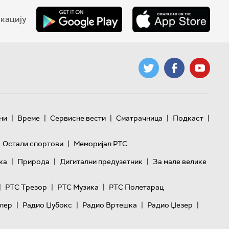
кацију
|
|
|
|
|
ни
Време
Сервисне вести
Сматрачница
Подкаст
|
Остали спортови
Меморијал РТС
|
|
|
ка
Природа
Дигитални предузетник
За мале велике
|
|
|
РТС Трезор
РТС Музика
РТС Полетарац
|
|
|
|
лер
Радио Џубокс
Радио Вртешка
Радио Џезер