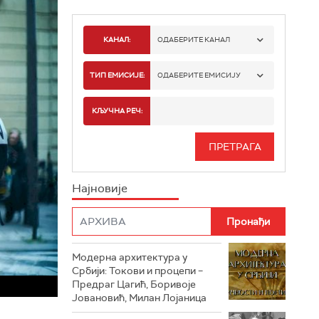
КАНАЛ:
ОДАБЕРИТЕ КАНАЛ
РТС 1
ТИП ЕМИСИЈЕ:
ОДАБЕРИТЕ ЕМИСИЈУ
РТС 2
СПОРТ
КЉУЧНА РЕЧ:
РТС 3
СЕРИЈА
РТС СВЕТ
ИНФО
Најновије
РТС НАУКА
ФИЛМ
РТС ДРАМА
Модерна архитектура у
РТС ЖИВОТ
Србији: Токови и процепи –
Предраг Цагић, Боривоје
РТС КЛАСИКА
Јовановић, Милан Лојаница
РТС КОЛО