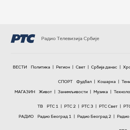
Радио Телевизија Србије
|
|
|
|
ВЕСТИ
Политика
Регион
Свет
Србија данас
Хр
|
|
СПОРТ
Фудбал
Кошарка
Тен
|
|
|
МАГАЗИН
Живот
Занимљивости
Музика
Техноло
|
|
|
|
ТВ
РТС 1
РТС 2
РТС 3
РТС Свет
РТ
|
|
РАДИО
Радио Београд 1
Радио Београд 2
Радио