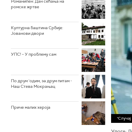
Романипен: Дан сећања на
ромске жртве
Културна баштина Србије:
Јованови двори
УПС! – У проблему сам
По друм 'одим, за друм питам -
Наш Стева Мокрањац
Приче малих хероја
"Случај
Улоге: 