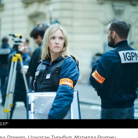
 137"
Леа Друкер, Џонатан Турнбул, Матилда Рохрич