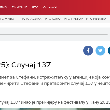
АДИО
ЕМИСИЈЕ
РТС
Остало
ТС ЖИВОТ
РТС КЛАСИКА
РТС КОЛО
РТС ТРЕЗОР
РТС МУЗИКА
5): Случај 137
редмет за Стефани, истражитељку у агенцији која к
немирити Стефани и претворити случај 137 у нешт
учај 137" имао је премијеру на фестивалу у Кану 2025