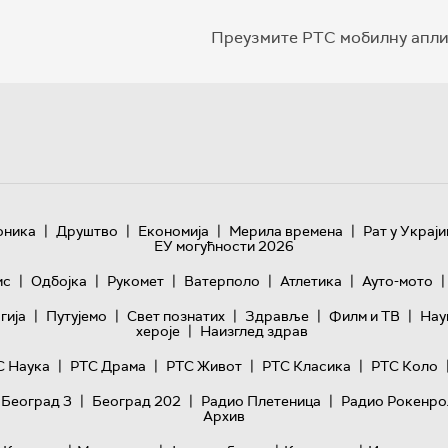
Преузмите РТС мобилну апли
|
|
|
|
оника
Друштво
Економија
Мерила времена
Рат у Украји
ЕУ могућности 2026
|
|
|
|
|
|
ис
Одбојка
Рукомет
Ватерполо
Атлетика
Ауто-мото
|
|
|
|
|
гијa
Путујемо
Свет познатих
Здравље
Филм и ТВ
Нау
|
хероје
Наизглед здрав
|
|
|
|
С Наука
РТС Драма
РТС Живот
РТС Класика
РТС Коло
|
|
|
 Београд 3
Београд 202
Радио Плетеница
Радио Рокенро
Архив