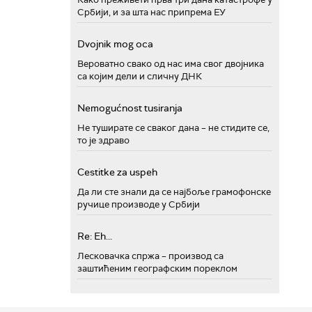
Србији, и за шта нас припрема ЕУ
Dvojnik mog oca
Вероватно свако од нас има свог двојника
са којим дели и сличну ДНК
Nemogućnost tusiranja
Не туширате се сваког дана – не стидите се,
то је здраво
Cestitke za uspeh
Да ли сте знали да се најбоље грамофонске
ручице производе у Србији
Re: Eh...
Лесковачка спржа – производ са
заштићеним географским пореклом