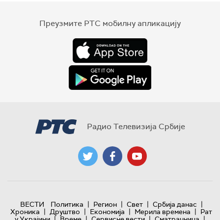
Преузмите РТС мобилну апликацију
Радио Телевизија Србије
|
|
|
|
ВЕСТИ
Политика
Регион
Свет
Србија данас
|
|
|
|
Хроника
Друштво
Економија
Мерила времена
Рат
|
|
|
|
у Украјини
Време
Сервисне вести
Сматрачница