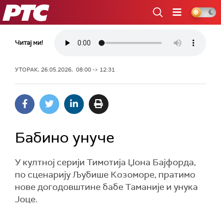
РТС
Читај ми!
УТОРАК, 26.05.2026, 08:00 -> 12:31
Бабино унуче
У култној серији Тимотија Џона Бајфорда,
по сценарију Љубише Козоморе, пратимо
нове догодовштине бабе Таманије и унука
Јоце.