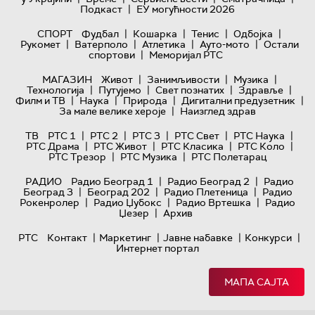
|
Подкаст
ЕУ могућности 2026
|
|
|
|
СПОРТ
Фудбал
Кошарка
Тенис
Одбојка
|
|
|
|
Рукомет
Ватерполо
Атлетика
Ауто-мото
Остали
|
спортови
Меморијал РТС
|
|
|
МАГАЗИН
Живот
Занимљивости
Музика
|
|
|
|
Технологијa
Путујемо
Свет познатих
Здравље
|
|
|
|
Филм и ТВ
Наука
Природа
Дигитални предузетник
|
За мале велике хероје
Наизглед здрав
|
|
|
|
|
ТВ
РТС 1
РТС 2
РТС 3
РТС Свет
РТС Наука
|
|
|
|
РТС Драма
РТС Живот
РТС Класика
РТС Коло
|
|
РТС Трезор
РТС Музика
РТС Полетарац
|
|
РАДИО
Радио Београд 1
Радио Београд 2
Радио
|
|
|
Београд 3
Београд 202
Радио Плетеница
Радио
|
|
|
Рокенролер
Радио Џубокс
Радио Вртешка
Радио
|
Џезер
Архив
|
|
|
|
РТС
Контакт
Маркетинг
Јавне набавке
Конкурси
Интернет портал
МАПА САЈТА