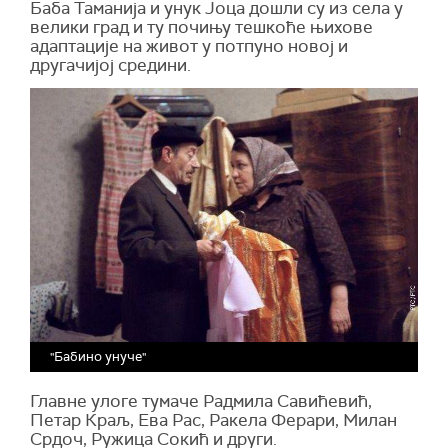
Баба Таманија и унук Јоца дошли су из села у
велики град и ту почињу тешкоће њихове
адаптације на живот у потпуно новој и
другачијој средини.
"Бабино унуче"
Главне улоге тумаче Радмила Савићевић,
Петар Краљ, Ева Рас, Ракела Ферари, Милан
Срдоч, Ружица Сокић и други.