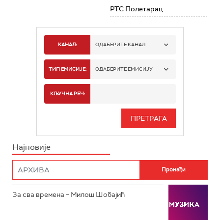
РТС Полетарац
КАНАЛ:
ОДАБЕРИТЕ КАНАЛ
РТС 1
ТИП ЕМИСИЈЕ:
ОДАБЕРИТЕ ЕМИСИЈУ
РТС 2
СПОРТ
КЉУЧНА РЕЧ:
РТС 3
СЕРИЈА
РТС СВЕТ
ИНФО
Најновије
РТС НАУКА
ФИЛМ
РТС ДРАМА
За сва времена – Милош Шобајић
РТС ЖИВОТ
РТС КЛАСИКА