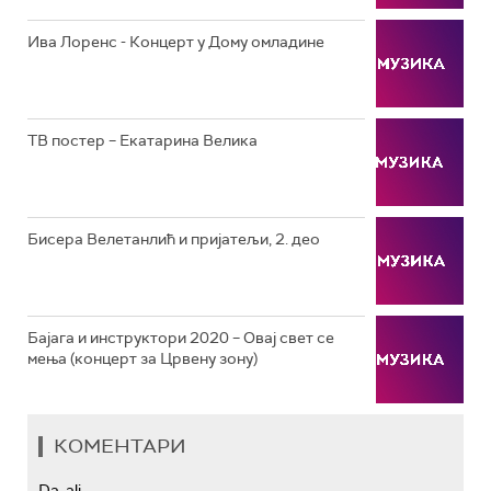
РТС КОЛО
Ива Лоренс - Концерт у Дому омладине
РТС ТРЕЗОР
РТС МУЗИКА
ТВ постер – Екатарина Велика
РТС ПОЛЕТАРАЦ
Бисера Велетанлић и пријатељи, 2. део
Бајага и инструктори 2020 – Овај свет се
мења (концерт за Црвену зону)
КОМЕНТАРИ
Da, ali...