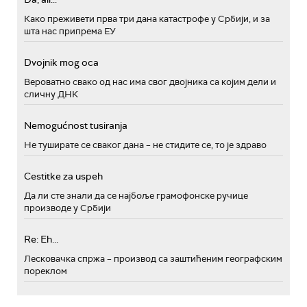
Како преживети прва три дана катастрофе у Србији, и за
шта нас припрема ЕУ
Dvojnik mog oca
Вероватно свако од нас има свог двојника са којим дели и
сличну ДНК
Nemogućnost tusiranja
Не туширате се сваког дана – не стидите се, то је здраво
Cestitke za uspeh
Да ли сте знали да се најбоље грамофонске ручице
производе у Србији
Re: Eh...
Лесковачка спржа – производ са заштићеним географским
пореклом