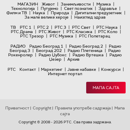
|
|
|
МАГАЗИН
Живот
Занимљивости
Музика
|
|
|
|
Технологијa
Путујемо
Свет познатих
Здравље
|
|
|
|
Филм и ТВ
Наука
Природа
Дигитални предузетник
|
За мале велике хероје
Наизглед здрав
|
|
|
|
|
ТВ
РТС 1
РТС 2
РТС 3
РТС Свет
РТС Наука
|
|
|
|
РТС Драма
РТС Живот
РТС Класика
РТС Коло
|
|
РТС Трезор
РТС Музика
РТС Полетарац
|
|
РАДИО
Радио Београд 1
Радио Београд 2
Радио
|
|
|
Београд 3
Београд 202
Радио Плетеница
Радио
|
|
|
Рокенролер
Радио Џубокс
Радио Вртешка
Радио
|
Џезер
Архив
|
|
|
|
РТС
Контакт
Маркетинг
Јавне набавке
Конкурси
Интернет портал
МАПА САЈТА
Приватност
Copyright
Правила употребе садржаја
Мапа
|
|
|
сајта
Copyright © 2008 - 2026 РТС. Сва права задржана.