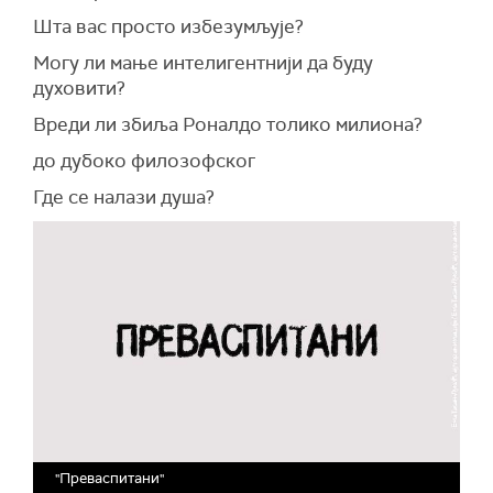
Шта вас просто избезумљује?
Могу ли мање интелигентнији да буду
духовити?
Вреди ли збиља Роналдо толико милиона?
до дубоко филозофског
Где се налази душа?
"Преваспитани"