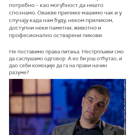
потребно – као могућност да нешто
спознамо. Овакве прилике машимо чак и у
случају када нам буду, неком приликом,
доступни неки паметни, животно и
професионално остварени ликови.
Не поставимо права питања. Нестрпљиви смо
да саслушамо одговор. А ко би још отћутао, и
дао себи комоције да га на прави начин
разуме?