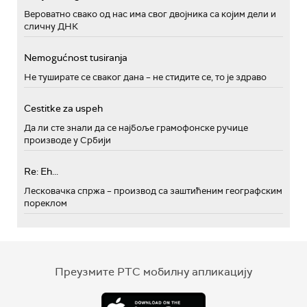
Вероватно свако од нас има свог двојника са којим дели и
сличну ДНК
Nemogućnost tusiranja
Не туширате се сваког дана – не стидите се, то је здраво
Cestitke za uspeh
Да ли сте знали да се најбоље грамофонске ручице
производе у Србији
Re: Eh...
Лесковачка спржа – производ са заштићеним географским
пореклом
Преузмите РТС мобилну апликацију