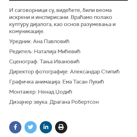
И саговорници су, видећете, били веома
искрени и инспирисани. Враћамо полако
културу дијалога, као основ разумевања и
комуникације.
Уредник: Ана Павловић
Редитељ: Наталија Мићевић
Сценограф: Тања Ивановић
Директор фотографије: Александар Стипић
Графичка анимација: Ема Тасан Лукић
Монтажер: Ненад Џодић
Дизајнер звука: Драгана Робертсон