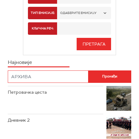
РТС 1
ТИП ЕМИСИЈЕ:
ОДАБЕРИТЕ ЕМИСИЈУ
РТС 2
СПОРТ
КЉУЧНА РЕЧ:
РТС 3
СЕРИЈА
РТС СВЕТ
ИНФО
Најновије
РТС НАУКА
ФИЛМ
РТС ДРАМА
Петровачка цеста
РТС ЖИВОТ
РТС КЛАСИКА
РТС КОЛО
Дневник 2
РТС ТРЕЗОР