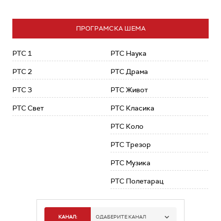
ПРОГРАМСКА ШЕМА
РТС 1
РТС Наука
РТС 2
РТС Драма
РТС 3
РТС Живот
РТС Свет
РТС Класика
РТС Коло
РТС Трезор
РТС Музика
РТС Полетарац
КАНАЛ:
ОДАБЕРИТЕ КАНАЛ