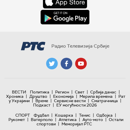
Радио Телевизија Србије
|
|
|
|
ВЕСТИ
Политика
Регион
Свет
Србија данас
|
|
|
|
Хроника
Друштво
Економија
Мерила времена
Рат
|
|
|
|
у Украјини
Време
Сервисне вести
Сматрачница
|
Подкаст
ЕУ могућности 2026
|
|
|
|
СПОРТ
Фудбал
Кошарка
Тенис
Одбојка
|
|
|
|
Рукомет
Ватерполо
Атлетика
Ауто-мото
Остали
|
спортови
Меморијал РТС