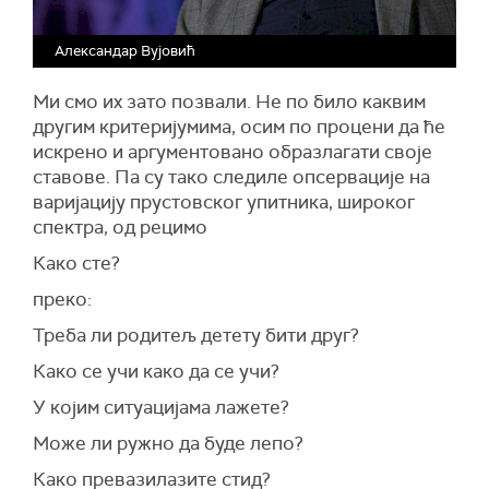
Александар Вујовић
Ми смо их зато позвали. Не по било каквим
другим критеријумима, осим по процени да ће
искрено и аргументовано образлагати своје
ставове. Па су тако следиле опсервације на
варијацију прустовског упитника, широког
спектра, од рецимо
Како сте?
преко:
Треба ли родитељ детету бити друг?
Како се учи како да се учи?
У којим ситуацијама лажете?
Може ли ружно да буде лепо?
Како превазилазите стид?