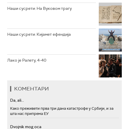
РТС МУЗИКА
Наши сусрети: На Вуковом трагу
РТС ПОЛЕТАРАЦ
Наши сусрети: Кијамет ефендија
Лако је Ралету, 4-40
КОМЕНТАРИ
Da, ali...
Како преживети прва три дана катастрофе у Србији, и за
шта нас припрема ЕУ
Dvojnik mog oca