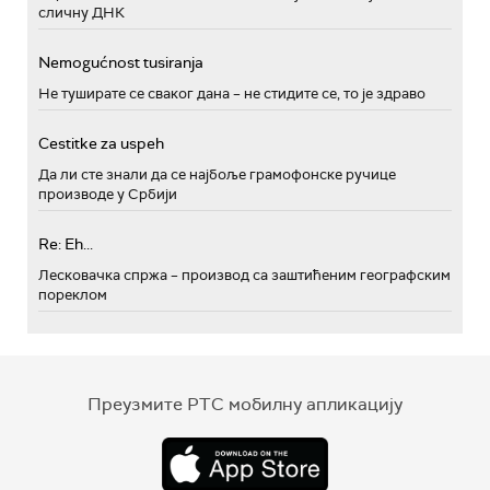
сличну ДНК
Nemogućnost tusiranja
Не туширате се сваког дана – не стидите се, то је здраво
Cestitke za uspeh
Да ли сте знали да се најбоље грамофонске ручице
производе у Србији
Re: Eh...
Лесковачка спржа – производ са заштићеним географским
пореклом
Преузмите РТС мобилну апликацију