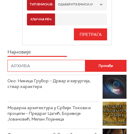
РТС 1
ТИП ЕМИСИЈЕ:
ОДАБЕРИТЕ ЕМИСИЈУ
РТС 2
СПОРТ
КЉУЧНА РЕЧ:
РТС 3
СЕРИЈА
РТС СВЕТ
ИНФО
Најновије
РТС НАУКА
ФИЛМ
РТС ДРАМА
Око: Никица Грубор – Дрвар и хирургија,
РТС ЖИВОТ
ствар карактера
РТС КЛАСИКА
РТС КОЛО
Модерна архитектура у Србији: Токови и
процепи – Предраг Цагић, Боривоје
Јовановић, Милан Лојаница
РТС ТРЕЗОР
РТС МУЗИКА