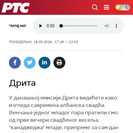
РТС
Читај ми!
ПОНЕДЕЉАК, 18.05.2026, 17:28 -> 12:53
Дрита
У данашњој емисији Дрита видећете како
изгледа савремена албанска свадба.
Венчање једног младог пара пратили смо
од прве вечери свадбеног весеља,
"канаджеджа" младе, припреме за сам дан