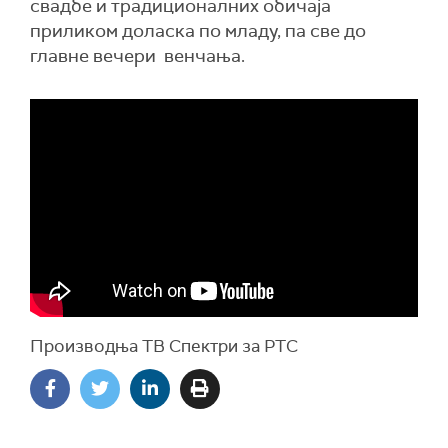
свадбе и традиционалних обичаја
приликом доласка по младу, па све до
главне вечери венчања.
Производња ТВ Спектри за РТС