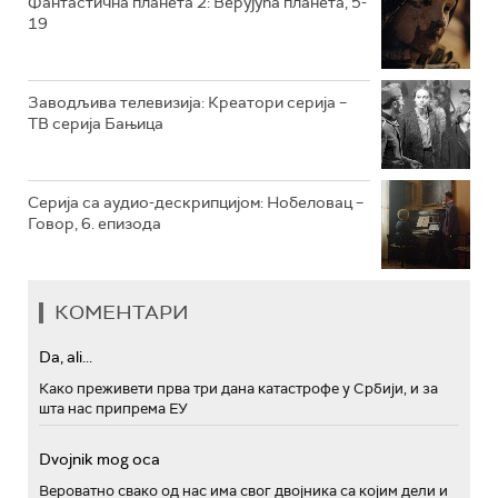
Фантастична планета 2: Верујућа планета, 5-
19
РТС ПОЛЕТАРАЦ
Заводљива телевизија: Креатори серија –
ТВ серија Бањица
Серија са аудио-дескрипцијом: Нобеловац –
Говор, 6. епизода
КОМЕНТАРИ
Da, ali...
Како преживети прва три дана катастрофе у Србији, и за
шта нас припрема ЕУ
Dvojnik mog oca
Вероватно свако од нас има свог двојника са којим дели и