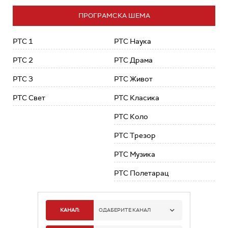
ПРОГРАМСКА ШЕМА
РТС 1
РТС Наука
РТС 2
РТС Драма
РТС 3
РТС Живот
РТС Свет
РТС Класика
РТС Коло
РТС Трезор
РТС Музика
РТС Полетарац
КАНАЛ:
ОДАБЕРИТЕ КАНАЛ