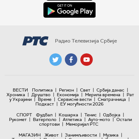
Радио Телевизија Србије
|
|
|
|
ВЕСТИ
Политика
Регион
Свет
Србија данас
|
|
|
|
Хроника
Друштво
Економија
Мерила времена
Рат
|
|
|
|
у Украјини
Време
Сервисне вести
Сматрачница
|
Подкаст
ЕУ могућности 2026
|
|
|
|
СПОРТ
Фудбал
Кошарка
Тенис
Одбојка
|
|
|
|
Рукомет
Ватерполо
Атлетика
Ауто-мото
Остали
|
спортови
Меморијал РТС
|
|
|
МАГАЗИН
Живот
Занимљивости
Музика