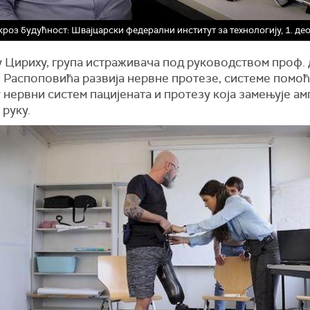
кроз будућност: Швајцарски федерални институт за технологију, 1. део
у Цириху, група истраживача под руководством проф. 
 Распоповића развија нервне протезе, системе помоћ
 нервни систем пацијената и протезу која замењује а
 руку.