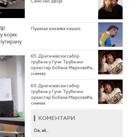
Само нас двоје
РТС ТРЕЗОР
"
РТС МУЗИКА
др
Пушење изазива кашаљ
у којих
РТС ПОЛЕТАРАЦ
мпутирану
65. Драгачевски сабор
трубача у Гучи: Трубачки
оркестар Бобана Марковића,
снимак
65. Драгачевски сабор
трубача у Гучи: Трубачки
оркестар Бобана Марковића,
снимак
КОМЕНТАРИ
Da, ali...