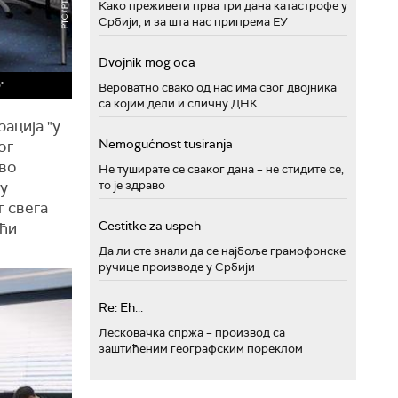
Како преживети прва три дана катастрофе у
Србији, и за шта нас припрема ЕУ
Dvojnik mog oca
"
Вероватно свако од нас има свог двојника
са којим дели и сличну ДНК
ација "у
Nemogućnost tusiranja
ог
аво
Не туширате се сваког дана – не стидите се,
то је здраво
 у
г свега
Cestitke za uspeh
аћи
Да ли сте знали да се најбоље грамофонске
ручице производе у Србији
Re: Eh...
Лесковачка спржа – производ са
заштићеним географским пореклом