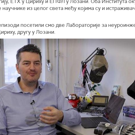
ију, ЕТХ у Цириху и ЕПФЛ у Лозани. Оба Института о
 научнике из целог света међу којима су и истражива
 епизоди посетили смо две Лабораторије за неуроинж
Цириху, другу у Лозани.