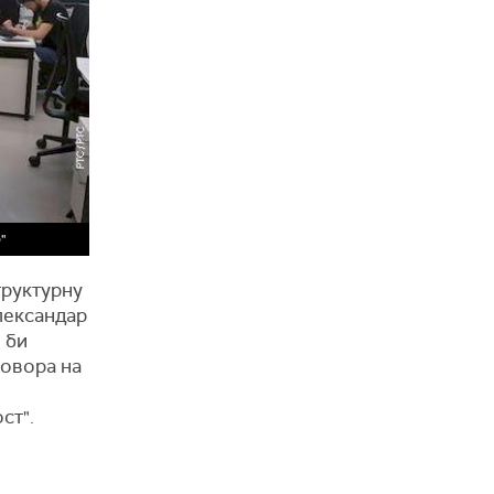
"
труктурну
Александар
 би
говора на
ст".