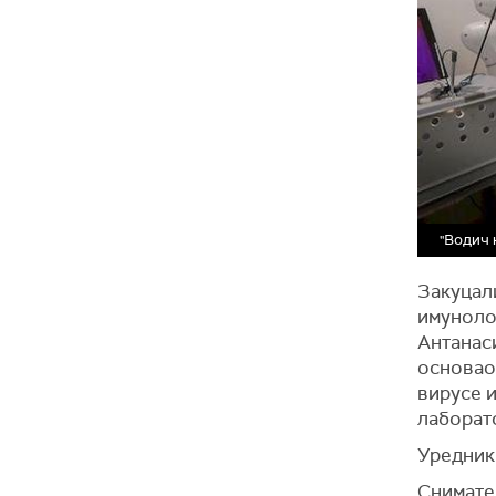
"Водич 
Закуцали
имунолог
Антанаси
основао
вирусе и
лаборато
Уредник
Снимате