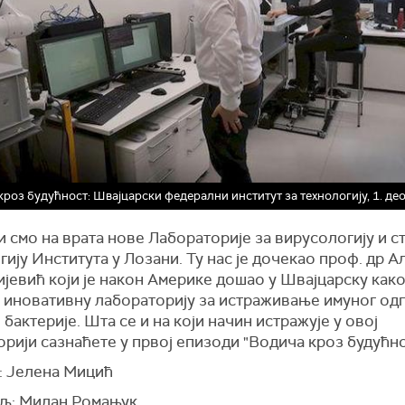
кроз будућност: Швајцарски федерални институт за технологију, 1. део
 смо на врата нове Лабораторије за вирусологију и с
ију Института у Лозани. Ту нас је дочекао проф. др 
јевић који је након Америке дошао у Швајцарску како
 иновативну лабораторију за истраживање имуног од
 бактерије. Шта се и на који начин истражује у овој
рији сазнаћете у првој епизоди "Водича кроз будућно
: Јелена Мицић
љ: Милан Ромањук