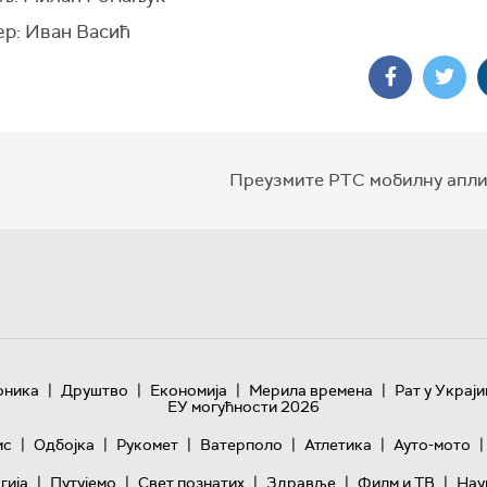
р: Иван Васић
Преузмите РТС мобилну апли
|
|
|
|
оника
Друштво
Економија
Мерила времена
Рат у Украји
ЕУ могућности 2026
|
|
|
|
|
|
ис
Одбојка
Рукомет
Ватерполо
Атлетика
Ауто-мото
|
|
|
|
|
гијa
Путујемо
Свет познатих
Здравље
Филм и ТВ
Нау