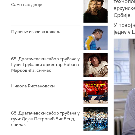
технолог
Само нас двоје
врхунске
Србије.
У првој
једну у 
Пушење изазива кашаљ
65. Драгачевски сабор трубача у
Гучи: Трубачки оркестар Бобана
Марковића, снимак
Никола Ристановски
65. Драгачевски сабор трубача у
гучи: Дејан Петровић Биг Бeнд,
снимак