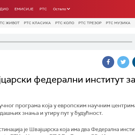
АДИО
ЕМИСИЈЕ
РТС
Остало
ТС ЖИВОТ
РТС КЛАСИКА
РТС КОЛО
РТС ТРЕЗОР
РТС МУЗИКА
јцарски федерални институт з
аучног програма која у европским научним центрим
дашњих знања и утиру пут у будућност.
тинација је Швајцарска која има два Федерална инсти