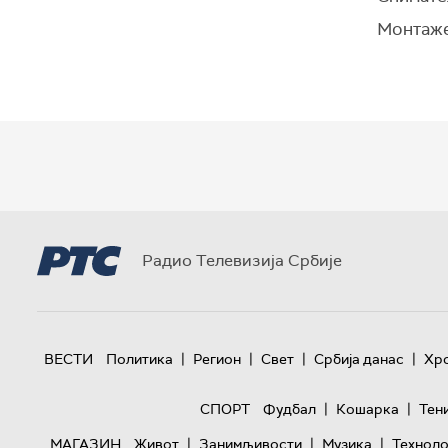
Монтаже
Радио Телевизија Србије
|
|
|
|
ВЕСТИ
Политика
Регион
Свет
Србија данас
Хр
|
|
СПОРТ
Фудбал
Кошарка
Тен
|
|
|
МАГАЗИН
Живот
Занимљивости
Музика
Техноло