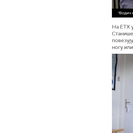
"Водич 
На ЕТХ 
Станише
повезују
ногу или