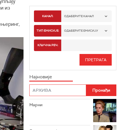
купљају
чи из
КАНАЛ:
ОДАБЕРИТЕ КАНАЛ
ењеринг,
РТС 1
ТИП ЕМИСИЈЕ:
ОДАБЕРИТЕ ЕМИСИЈУ
РТС 2
СПОРТ
КЉУЧНА РЕЧ:
РТС 3
СЕРИЈА
РТС СВЕТ
ИНФО
Најновије
РТС НАУКА
ФИЛМ
РТС ДРАМА
Марни
РТС ЖИВОТ
РТС КЛАСИКА
РТС КОЛО