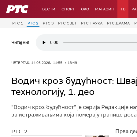
РТС
ВЕСТИ
СПОРТ
OKO
МАГАЗИН
ТВ
Р
РТС 1
РТС 2
РТС 3
РТС СВЕТ
РТС НАУКА
РТС ДРАМА
Р
Читај ми!
ЧЕТВРТАК, 14.05.2026, 11:55 -> 13:49
Водич кроз будућност: Шва
технологију, 1. део
”Водич кроз будућност” је серија Редакције н
за истраживањима која померају границе доса
РТС 2
Прва дес