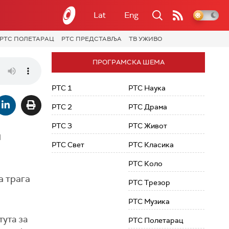
Lat
Eng
РТС ПОЛЕТАРАЦ
РТС ПРЕДСТАВЉА
ТВ УЖИВО
ПРОГРАМСКА ШЕМА
РТС 1
РТС Наука
РТС 2
РТС Драма
РТС 3
РТС Живот
а
РТС Свет
РТС Класика
РТС Коло
а трага
РТС Трезор
РТС Музика
тута за
РТС Полетарац