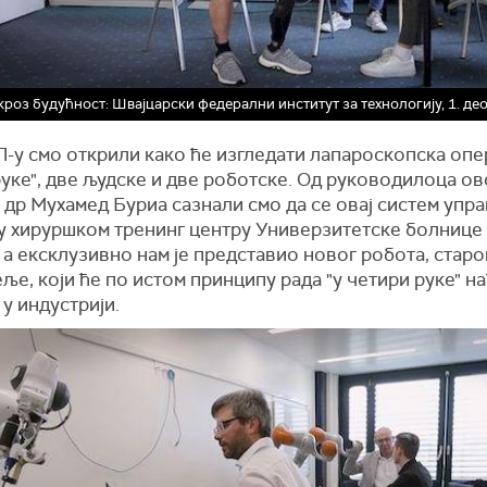
кроз будућност: Швајцарски федерални институт за технологију, 1. део
-у смо открили како ће изгледати лапароскопска опер
уке", две људске и две роботске. Од руководилоца ов
 др Мухамед Буриа сазнали смо да се овај систем упр
 у хируршком тренинг центру Универзитетске болнице
а ексклузивно нам је представио новог робота, старо
ље, који ће по истом принципу рада "у четири руке" н
у индустрији.