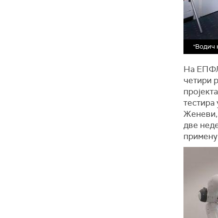
"Водич 
На ЕПФЛ
четири р
пројекта
тестира
Женеви, 
две неде
примену 