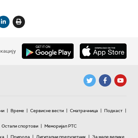
кацију
|
|
|
|
|
ни
Време
Сервисне вести
Сматрачница
Подкаст
|
Остали спортови
Меморијал РТС
|
|
|
ка
Природа
Дигитални предузетник
За мале велике