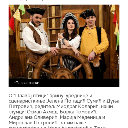
"Плава птица"
О "Плавој птици" брину: уреднице и
сценаристкиње Јелена Попадић Сумић и Дуња
Петровић, редитељ Миодраг Коларић, наши
глумци: Осман Ахмед, Борка Томовић,
Андријана Оливерић, Марија Меденица и
Мирослав Петровић, затим наше
сценографкиње Мира Андрејевић и Тања