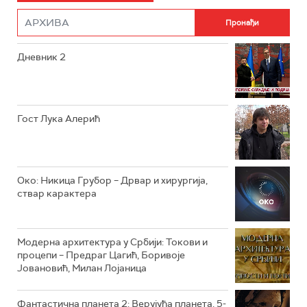
ФИЛМ
РТС ДРАМА
Дневник 2
РТС ЖИВОТ
РТС КЛАСИКА
РТС КОЛО
Гост Лука Алерић
РТС ТРЕЗОР
РТС МУЗИКА
Око: Никица Грубор – Дрвар и хирургија,
ствар карактера
РТС ПОЛЕТАРАЦ
Модерна архитектура у Србији: Токови и
процепи – Предраг Цагић, Боривоје
Јовановић, Милан Лојаница
Фантастична планета 2: Верујућа планета, 5-