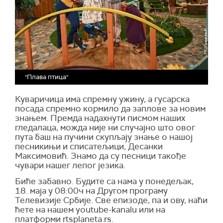
"Плава птица"
Куваричица има спремну ужину, а гусарска
посада спремно кормило да заплове за новим
знањем. Премда надахнути писмом наших
гледалаца, можда није ни случајно што овог
пута баш на пучини скупљају знање о нашој
песникињи и списатељици, Десанки
Максимовић. Знамо да су песници такође
чувари нашег лепог језика.
Биће забавно. Будите са нама у понедељак,
18. маја у 08:00ч на Другом програму
Телевизије Србије. Све епизоде, па и ову, наћи
ћете на нашем youtube-kanalu или на
платформи rtsplaneta.rs.