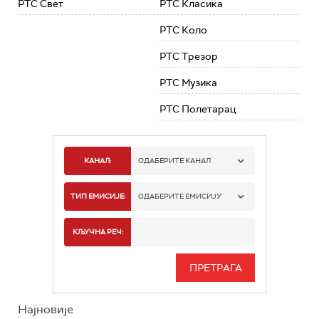
РТС Свет
РТС Класика
РТС Коло
РТС Трезор
РТС Музика
РТС Полетарац
КАНАЛ:
ОДАБЕРИТЕ КАНАЛ
РТС 1
ТИП ЕМИСИЈЕ:
ОДАБЕРИТЕ ЕМИСИЈУ
РТС 2
СПОРТ
КЉУЧНА РЕЧ:
РТС 3
СЕРИЈА
РТС СВЕТ
ИНФО
Најновије
РТС НАУКА