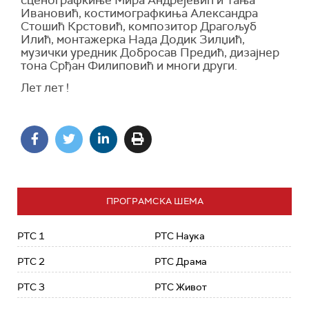
Ивановић, костимографкиња Александра
Стошић Крстовић, композитор Драгољуб
Илић, монтажерка Нада Додик Зилџић,
музички уредник Добросав Предић, дизајнер
тона Срђан Филиповић и многи други.
Лет лет !
ПРОГРАМСКА ШЕМА
РТС 1
РТС Наука
РТС 2
РТС Драма
РТС 3
РТС Живот