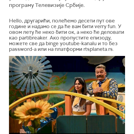
програму Телевизије Србије.
Hello, другарићи, полећемо десети пут ове
године и надамо се да ће вам бити verry fun. У
овом лету ће неко бити ок, а неко ће деловати
као partibreaker. Ако пропустите епизоду,
можете све да binge youtube-kanalu и то без
password-а или на платформи rtsplaneta.rs.