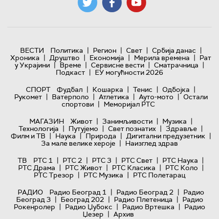
|
|
|
|
ВЕСТИ
Политика
Регион
Свет
Србија данас
|
|
|
|
Хроника
Друштво
Економија
Мерила времена
Рат
|
|
|
|
у Украјини
Време
Сервисне вести
Сматрачница
|
Подкаст
ЕУ могућности 2026
|
|
|
|
СПОРТ
Фудбал
Кошарка
Тенис
Одбојка
|
|
|
|
Рукомет
Ватерполо
Атлетика
Ауто-мото
Остали
|
спортови
Меморијал РТС
|
|
|
МАГАЗИН
Живот
Занимљивости
Музика
|
|
|
|
Технологијa
Путујемо
Свет познатих
Здравље
|
|
|
|
Филм и ТВ
Наука
Природа
Дигитални предузетник
|
За мале велике хероје
Наизглед здрав
|
|
|
|
|
ТВ
РТС 1
РТС 2
РТС 3
РТС Свет
РТС Наука
|
|
|
|
РТС Драма
РТС Живот
РТС Класика
РТС Коло
|
|
РТС Трезор
РТС Музика
РТС Полетарац
|
|
РАДИО
Радио Београд 1
Радио Београд 2
Радио
|
|
|
Београд 3
Београд 202
Радио Плетеница
Радио
|
|
|
Рокенролер
Радио Џубокс
Радио Вртешка
Радио
|
Џезер
Архив