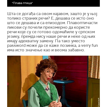
"Плава птица"
Шта се догађа са овом најавом, зашто је у њој
толико страних речи? Е, дешава се исто оно
што се дешава и са епизодом. Плавоптичасти
ликови су почели прекомерно да користе
речи које су се готово одомаћиле у српском
језику, премда нису наше речи и неке од њих
имају адекватну замену. Па тако уместо
password може да се каже лозинка, а verry fun
има исто значење као и веома забавно.