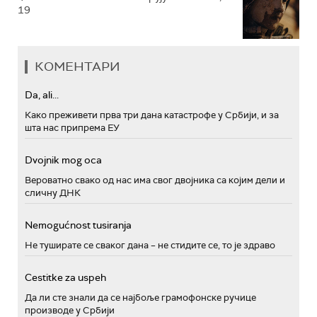
19
КОМЕНТАРИ
Da, ali...
Како преживети прва три дана катастрофе у Србији, и за
шта нас припрема ЕУ
Dvojnik mog oca
Вероватно свако од нас има свог двојника са којим дели и
сличну ДНК
Nemogućnost tusiranja
Не туширате се сваког дана – не стидите се, то је здраво
Cestitke za uspeh
Да ли сте знали да се најбоље грамофонске ручице
производе у Србији