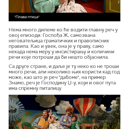
"Плава птица"
Нема много дилеме ко ће водити главну реч у
овој епизоди. Госпођа Ж, самозвана
неговатељица граматичких и правописних
правила. Као и увек, она је у праву, само
некада нема меру у инсистирању и количини
речи које потроши да би нешто објаснила.
Са друге стране, и даље је ту неко ко не троши
много речи, али неколико њих користи кад год
може, као што је реч "дабоме", на пример.
Знамо, реч је Господину Џ-у, који и овог пута
има спремну питалицу.