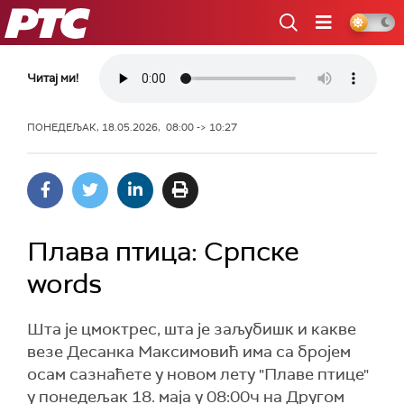
РТС
Читај ми!
ПОНЕДЕЉАК, 18.05.2026, 08:00 -> 10:27
Плава птица: Српске
words
Шта је цмоктрес, шта је заљубишк и какве
везе Десанка Максимовић има са бројем
осам сазнаћете у новом лету "Плаве птице"
у понедељак 18. маја у 08:00ч на Другом