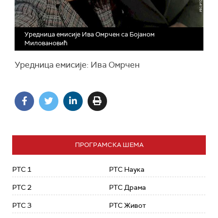
Уредница емисије Ива Омрчен са Бојаном
Миловановић
Уредница емисије: Ива Омрчен
ПРОГРАМСКА ШЕМА
РТС 1
РТС Наука
РТС 2
РТС Драма
РТС 3
РТС Живот