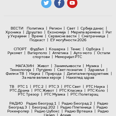
|
|
|
|
ВЕСТИ
Политика
Регион
Свет
Србија данас
|
|
|
|
Хроника
Друштво
Економија
Мерила времена
Рат
|
|
|
|
у Украјини
Време
Сервисне вести
Сматрачница
|
Подкаст
ЕУ могућности 2026
|
|
|
|
СПОРТ
Фудбал
Кошарка
Тенис
Одбојка
|
|
|
|
Рукомет
Ватерполо
Атлетика
Ауто-мото
Остали
|
спортови
Меморијал РТС
|
|
|
МАГАЗИН
Живот
Занимљивости
Музика
|
|
|
|
Технологијa
Путујемо
Свет познатих
Здравље
|
|
|
|
Филм и ТВ
Наука
Природа
Дигитални предузетник
|
За мале велике хероје
Наизглед здрав
|
|
|
|
|
ТВ
РТС 1
РТС 2
РТС 3
РТС Свет
РТС Наука
|
|
|
|
РТС Драма
РТС Живот
РТС Класика
РТС Коло
|
|
РТС Трезор
РТС Музика
РТС Полетарац
|
|
РАДИО
Радио Београд 1
Радио Београд 2
Радио
|
|
|
Београд 3
Београд 202
Радио Плетеница
Радио
|
|
|
Рокенролер
Радио Џубокс
Радио Вртешка
Радио
|
Џезер
Архив