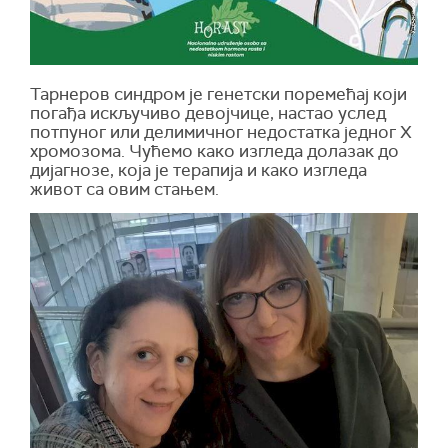
Тарнеров синдром је генетски поремећај који
погађа искључиво девојчице, настао услед
потпуног или делимичног недостатка једног X
хромозома. Чућемо како изгледа долазак до
дијагнозе, која је терапија и како изгледа
живот са овим стањем.