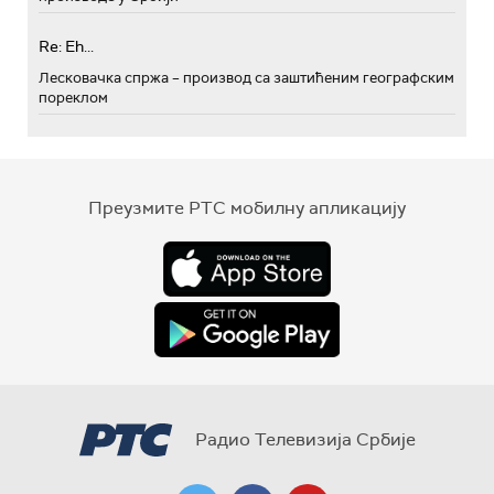
Re: Eh...
Лесковачка спржа – производ са заштићеним географским
пореклом
Преузмите РТС мобилну апликацију
Радио Телевизија Србије