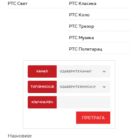
РТС Свет
РТС Класика
РТС Коло
РТС Трезор
РТС Музика
РТС Полетарац
КАНАЛ:
ОДАБЕРИТЕ КАНАЛ
РТС 1
ТИП ЕМИСИЈЕ:
ОДАБЕРИТЕ ЕМИСИЈУ
РТС 2
СПОРТ
КЉУЧНА РЕЧ:
РТС 3
СЕРИЈА
РТС СВЕТ
ИНФО
Најновије