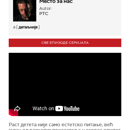
Место за нас
Autor:
РТС
a [
]
детаљније
СВЕ ЕПИЗОДЕ СЕРИЈАЛА
Раст детета није само естетско питање, већ