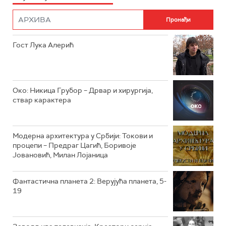
РТС НАУКА
ФИЛМ
РТС ДРАМА
Гост Лука Алерић
РТС ЖИВОТ
РТС КЛАСИКА
РТС КОЛО
Око: Никица Грубор – Дрвар и хирургија,
ствар карактера
РТС ТРЕЗОР
РТС МУЗИКА
Модерна архитектура у Србији: Токови и
процепи – Предраг Цагић, Боривоје
РТС ПОЛЕТАРАЦ
Јовановић, Милан Лојаница
Фантастична планета 2: Верујућа планета, 5-
19