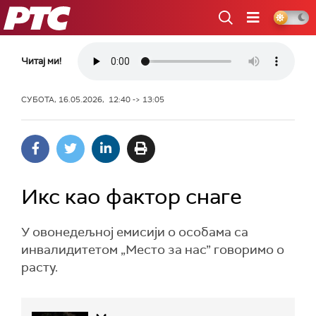
РТС
Читај ми!
СУБОТА, 16.05.2026, 12:40 -> 13:05
Икс као фактор снаге
У овонедељној емисији о особама са
инвалидитетом „Место за нас” говоримо о
расту.