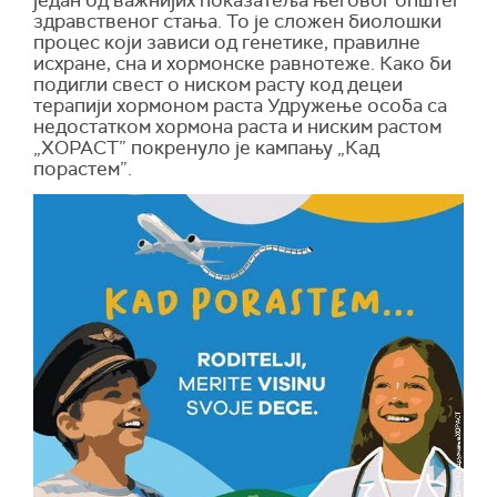
један од важнијих показатеља његовог општег
здравственог стања. То је сложен биолошки
процес који зависи од генетике, правилне
исхране, сна и хормонске равнотеже. Како би
подигли свест о ниском расту код децеи
терапији хормоном раста Удружење особа са
недостатком хормона раста и ниским растом
„ХОРАСТ” покренуло је кампању „Кад
порастем”.