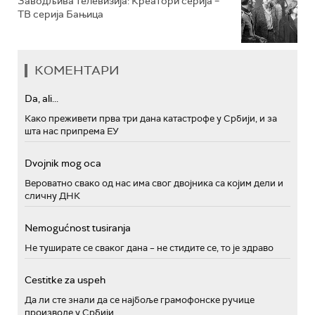
Заводљива телевизија: Креатори серија –
ТВ серија Бањица
КОМЕНТАРИ
Da, ali...
Како преживети прва три дана катастрофе у Србији, и за
шта нас припрема ЕУ
Dvojnik mog oca
Вероватно свако од нас има свог двојника са којим дели и
сличну ДНК
Nemogućnost tusiranja
Не туширате се сваког дана – не стидите се, то је здраво
Cestitke za uspeh
Да ли сте знали да се најбоље грамофонске ручице
производе у Србији