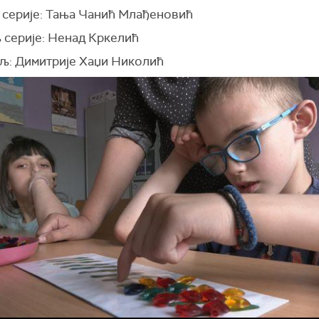
 серије: Тања Чанић Млађеновић
 серије: Ненад Кркелић
љ: Димитрије Хаџи Николић