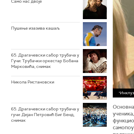
Само нас двоје
Пушење изазива кашаљ
65. Драгачевски сабор трубача у
Гучи: Трубачки оркестар Бобана
Марковића, снимак
Никола Ристановски
"Инклуз
Основна 
65. Драгачевски сабор трубача у
ученика,
гучи: Дејан Петровић Биг Бeнд,
функцио
снимак
самопоуз