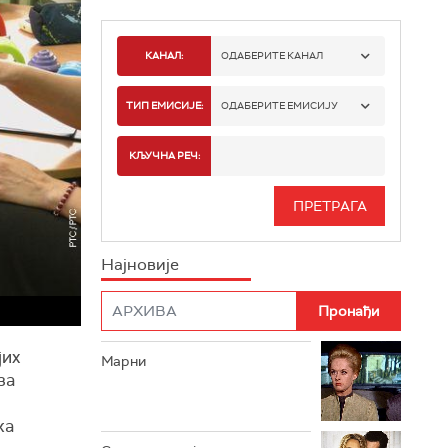
КАНАЛ:
ОДАБЕРИТЕ КАНАЛ
РТС 1
ТИП ЕМИСИЈЕ:
ОДАБЕРИТЕ ЕМИСИЈУ
РТС 2
СПОРТ
КЉУЧНА РЕЧ:
РТС 3
СЕРИЈА
РТС СВЕТ
ИНФО
Најновије
РТС НАУКА
ФИЛМ
РТС ДРАМА
јих
Марни
РТС ЖИВОТ
за
РТС КЛАСИКА
жа
РТС КОЛО