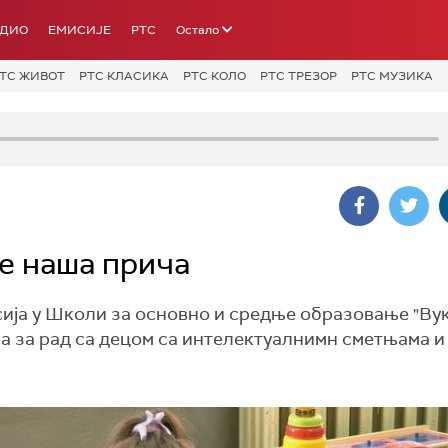
АДИО
ЕМИСИЈЕ
РТС
Остало
ТС ЖИВОТ
РТС КЛАСИКА
РТС КОЛО
РТС ТРЕЗОР
РТС МУЗИКА
је наша прича
сија у Школи за основно и средње образовање "В
ана за рад са децом са интелектуалнимн сметњама и