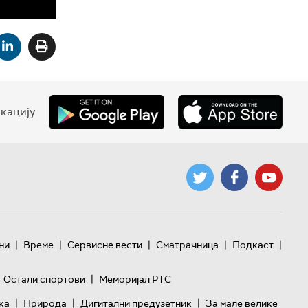
кацију
|
|
|
|
|
ни
Време
Сервисне вести
Сматрачница
Подкаст
|
Остали спортови
Меморијал РТС
|
|
|
ка
Природа
Дигитални предузетник
За мале велике