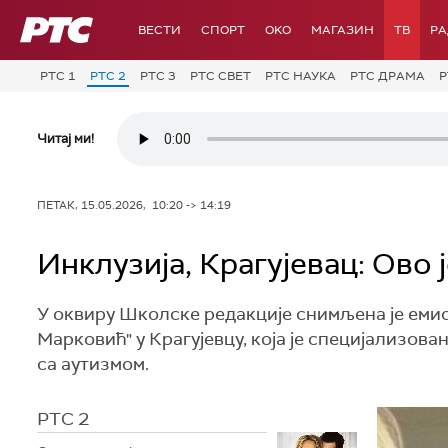
РТС
ВЕСТИ
СПОРТ
OKO
МАГАЗИН
ТВ
Р
РТС 1
РТС 2
РТС 3
РТС СВЕТ
РТС НАУКА
РТС ДРАМА
Р
Читај ми!
ПЕТАК, 15.05.2026, 10:20 -> 14:19
Инклузија, Крагујевац: Ово 
У оквиру Школске редакције снимљена је еми
Марковић" у Крагујевцу, која је специјализов
са аутизмом.
РТС 2