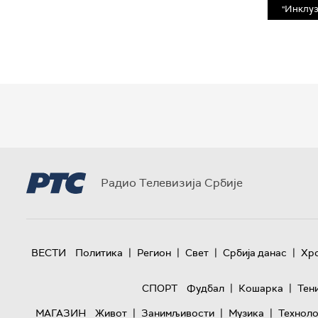
"Инклуз
Радио Телевизија Србије
|
|
|
|
ВЕСТИ
Политика
Регион
Свет
Србија данас
Хр
|
|
СПОРТ
Фудбал
Кошарка
Тен
|
|
|
МАГАЗИН
Живот
Занимљивости
Музика
Техноло