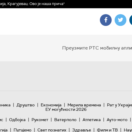
ија, Крагујевац: Ово је наша прича"
Преузмите РТС мобилну апли
|
|
|
|
оника
Друштво
Економија
Мерила времена
Рат у Украји
ЕУ могућности 2026
|
|
|
|
|
|
ис
Одбојка
Рукомет
Ватерполо
Атлетика
Ауто-мото
|
|
|
|
|
гијa
Путујемо
Свет познатих
Здравље
Филм и ТВ
Нау