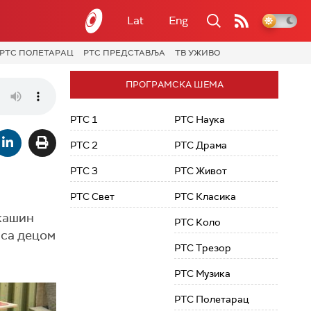
Lat
Eng
РТС ПОЛЕТАРАЦ
РТС ПРЕДСТАВЉА
ТВ УЖИВО
ПРОГРАМСКА ШЕМА
РТС 1
РТС Наука
РТС 2
РТС Драма
РТС 3
РТС Живот
РТС Свет
РТС Класика
укашин
РТС Коло
 са децом
РТС Трезор
РТС Музика
РТС Полетарац