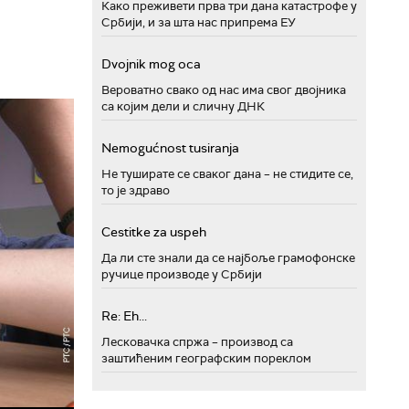
Како преживети прва три дана катастрофе у
Србији, и за шта нас припрема ЕУ
Dvojnik mog oca
Вероватно свако од нас има свог двојника
са којим дели и сличну ДНК
Nemogućnost tusiranja
Не туширате се сваког дана – не стидите се,
то је здраво
Cestitke za uspeh
Да ли сте знали да се најбоље грамофонске
ручице производе у Србији
Re: Eh...
Лесковачка спржа – производ са
заштићеним географским пореклом