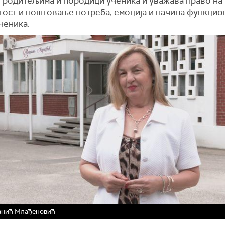
 родитељима и породици ученика и уважава право на
тост и поштовање потреба, емоција и начина функци
ченика.
анић Млађеновић