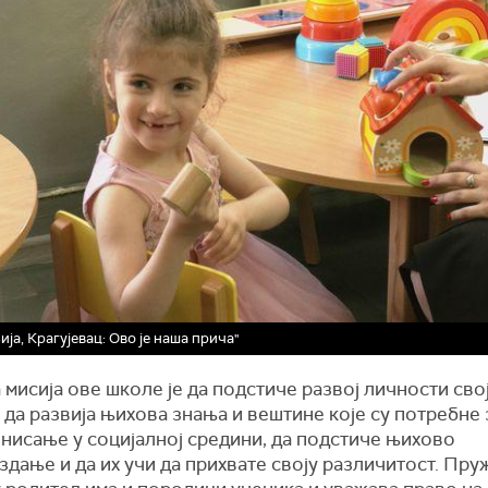
ија, Крагујевац: Ово је наша прича"
мисија ове школе је да подстиче развој личности сво
 да развија њихова знања и вештине које су потребне 
нисање у социјалној средини, да подстиче њихово
дање и да их учи да прихвате своју различитост. Пру