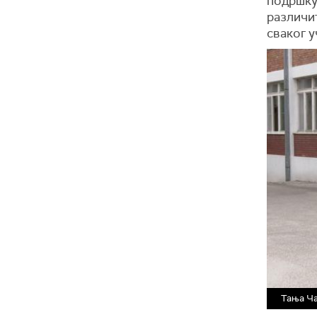
подршку
различи
сваког у
Тања Ч