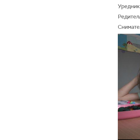
Уредник
Редитељ
Снимате