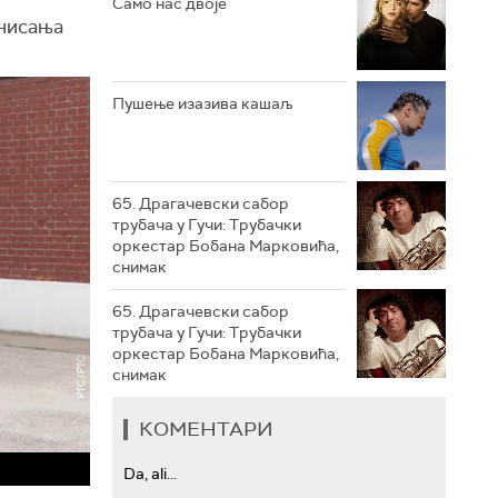
Само нас двоје
онисања
РТС ТРЕЗОР
РТС МУЗИКА
Пушење изазива кашаљ
РТС ПОЛЕТАРАЦ
65. Драгачевски сабор
трубача у Гучи: Трубачки
оркестар Бобана Марковића,
снимак
65. Драгачевски сабор
трубача у Гучи: Трубачки
оркестар Бобана Марковића,
снимак
КОМЕНТАРИ
Da, ali...