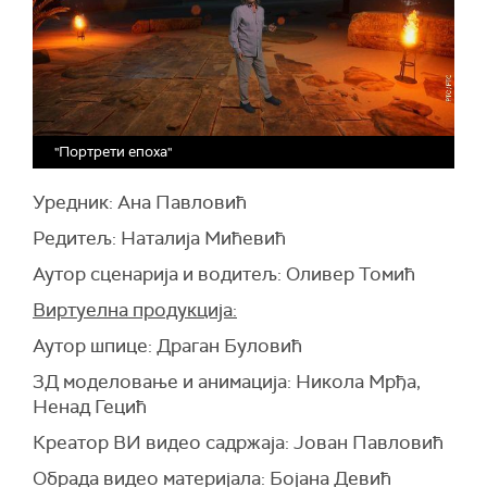
"Портрети епоха"
Уредник: Ана Павловић
Редитељ: Наталија Мићевић
Аутор сценарија и водитељ: Оливер Томић
Виртуелна продукција:
Аутор шпице: Драган Буловић
3Д моделовање и анимација: Никола Мрђа,
Ненад Гецић
Креатор ВИ видео садржаја: Јован Павловић
Обрада видео материјала: Бојана Девић