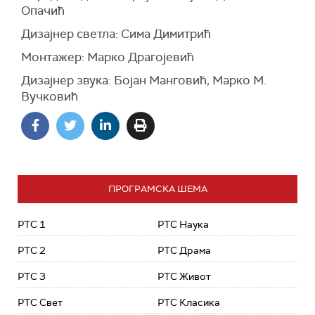
Опачић
Дизајнер светла: Сима Димитрић
Монтажер: Марко Драгојевић
Дизајнер звука: Бојан Манговић, Марко М.
Вучковић
ПРОГРАМСКА ШЕМА
РТС 1
РТС Наука
РТС 2
РТС Драма
РТС 3
РТС Живот
РТС Свет
РТС Класика