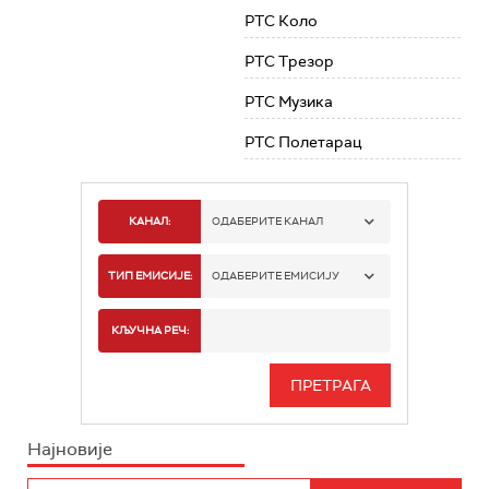
РТС Коло
РТС Трезор
РТС Музика
РТС Полетарац
КАНАЛ:
ОДАБЕРИТЕ КАНАЛ
РТС 1
ТИП ЕМИСИЈЕ:
ОДАБЕРИТЕ ЕМИСИЈУ
РТС 2
СПОРТ
КЉУЧНА РЕЧ:
РТС 3
СЕРИЈА
РТС СВЕТ
ИНФО
Најновије
РТС НАУКА
ФИЛМ