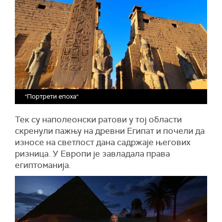
"Портрети епоха"
Тек су наполеонски ратови у тој области
скренули пажњу на древни Египат и почели да
износе на светлост дана садржаје његових
ризница. У Европи је завладала права
египтоманија.