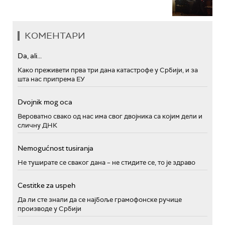
КОМЕНТАРИ
Da, ali...
Како преживети прва три дана катастрофе у Србији, и за
шта нас припрема ЕУ
Dvojnik mog oca
Вероватно свако од нас има свог двојника са којим дели и
сличну ДНК
Nemogućnost tusiranja
Не туширате се сваког дана – не стидите се, то је здраво
Cestitke za uspeh
Да ли сте знали да се најбоље грамофонске ручице
производе у Србији