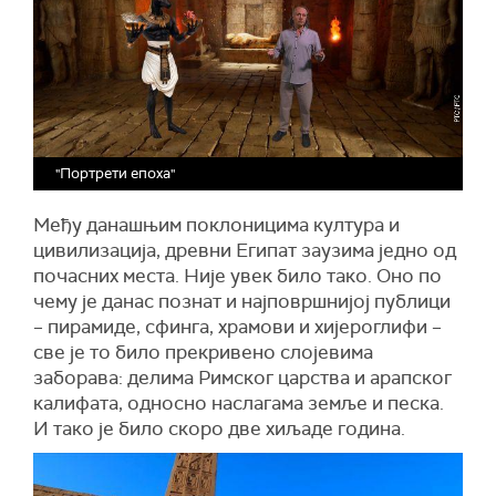
"Портрети епоха"
Међу данашњим поклоницима култура и
цивилизација, древни Египат заузима једно од
почасних места. Није увек било тако. Оно по
чему је данас познат и најповршнијој публици
– пирамиде, сфинга, храмови и хијероглифи –
све је то било прекривено слојевима
заборава: делима Римског царства и арапског
калифата, односно наслагама земље и песка.
И тако је било скоро две хиљаде година.