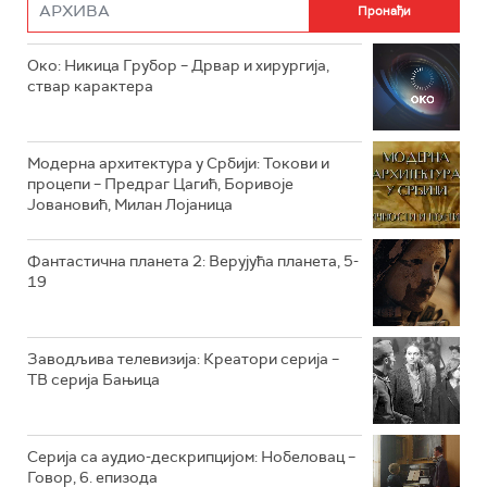
РТС ДРАМА
Око: Никица Грубор – Дрвар и хирургија,
РТС ЖИВОТ
ствар карактера
РТС КЛАСИКА
РТС КОЛО
Модерна архитектура у Србији: Токови и
процепи – Предраг Цагић, Боривоје
Јовановић, Милан Лојаница
РТС ТРЕЗОР
РТС МУЗИКА
Фантастична планета 2: Верујућа планета, 5-
19
РТС ПОЛЕТАРАЦ
Заводљива телевизија: Креатори серија –
ТВ серија Бањица
Серија са аудио-дескрипцијом: Нобеловац –
Говор, 6. епизода