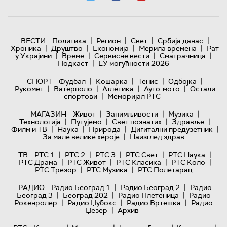
|
|
|
|
ВЕСТИ
Политика
Регион
Свет
Србија данас
|
|
|
|
Хроника
Друштво
Економија
Мерила времена
Рат
|
|
|
|
у Украјини
Време
Сервисне вести
Сматрачница
|
Подкаст
ЕУ могућности 2026
|
|
|
|
СПОРТ
Фудбал
Кошарка
Тенис
Одбојка
|
|
|
|
Рукомет
Ватерполо
Атлетика
Ауто-мото
Остали
|
спортови
Меморијал РТС
|
|
|
МАГАЗИН
Живот
Занимљивости
Музика
|
|
|
|
Технологијa
Путујемо
Свет познатих
Здравље
|
|
|
|
Филм и ТВ
Наука
Природа
Дигитални предузетник
|
За мале велике хероје
Наизглед здрав
|
|
|
|
|
ТВ
РТС 1
РТС 2
РТС 3
РТС Свет
РТС Наука
|
|
|
|
РТС Драма
РТС Живот
РТС Класика
РТС Коло
|
|
РТС Трезор
РТС Музика
РТС Полетарац
|
|
РАДИО
Радио Београд 1
Радио Београд 2
Радио
|
|
|
Београд 3
Београд 202
Радио Плетеница
Радио
|
|
|
Рокенролер
Радио Џубокс
Радио Вртешка
Радио
|
Џезер
Архив