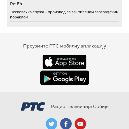
Re: Eh...
Лесковачка спржа – производ са заштићеним географским
пореклом
Преузмите РТС мобилну апликацију
Радио Телевизија Србије