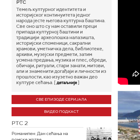
РТС
Темељ културног идентитета и
историјског континуитета једног
народа јесте његова културна баштина.
Све оно што су нам оставили преци
припада културној баштини и
традицији: археолошка налазишта,
историјски споменици, сакрални
храмови, уметничка дела, библиотеке,
архиви, музејски предмети, затим
усмена предања, музика и плес, обреди,
обичаји, ритуали, стари занати, митови,
али и знаменити догађаји и личности из
прошлости, као изузетно важан део
културе сећања. [
]
детаљније
СВЕ ЕПИЗОДЕ СЕРИЈАЛА
ВИДЕО ПОДКАСТ
РТС 2
Романипен: Дан сећања на
ромске жртве