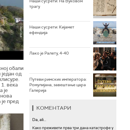
Наши сусрети: На Вуковом
трагу
РТС ТРЕЗОР
РТС МУЗИКА
Наши сусрети: Кијамет
ефендија
РТС ПОЛЕТАРАЦ
Лако је Ралету, 4-40
сној обали
 један од
клисуре.
Путеви римских императора:
1. века
Ромулијана, завештање цара
а је
Галерија
знова
 је пред
КОМЕНТАРИ
Da, ali...
Како преживети прва три дана катастрофе у