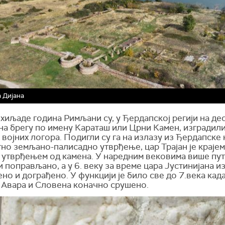
 Дијана
хиљаде година Римљани су, у Ђердапској регији на де
на брегу по имену Караташ или Црни Камен, изградили
 војних логора. Подигли су га на излазу из Ђердапске 
о земљано-палисадно утврђење, цар Трајан је крајем 
 утврђењем од камена. У наредним вековима више пут
 поправљано, а у 6. веку за време цара Јустинијана и
о и дограђено. У функцији је било све до 7.века када
 Авара и Словена коначно срушено.