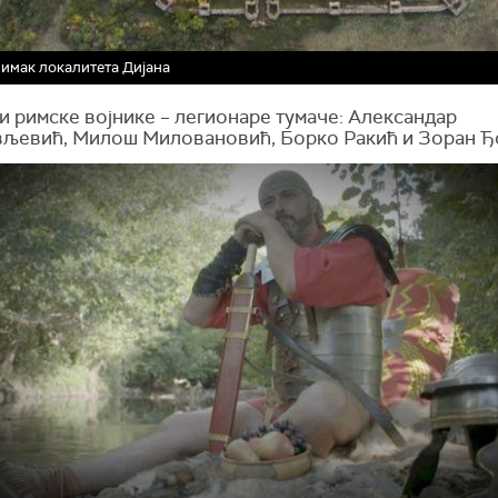
имак локалитета Дијана
и римске војнике – легионаре тумаче: Александар
љевић, Милош Миловановић, Борко Ракић и Зоран Ђ