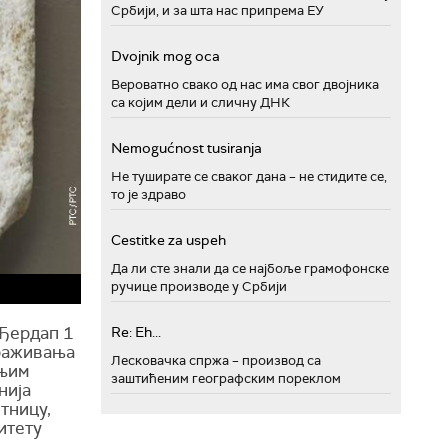
Србији, и за шта нас припрема ЕУ
Dvojnik mog oca
Вероватно свако од нас има свог двојника
са којим дели и сличну ДНК
Nemogućnost tusiranja
Не туширате се сваког дана – не стидите се,
то је здраво
Cestitke za uspeh
Да ли сте знали да се најбоље грамофонске
ручице производе у Србији
 Ђердап 1
Re: Eh...
траживања
Лесковачка спржа – производ са
ањим
заштићеним географским пореклом
нија
тницу,
итету