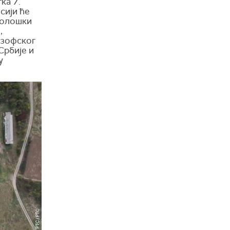
ка 7.
сији ће
хеолошки
,
озофског
Србије и
у