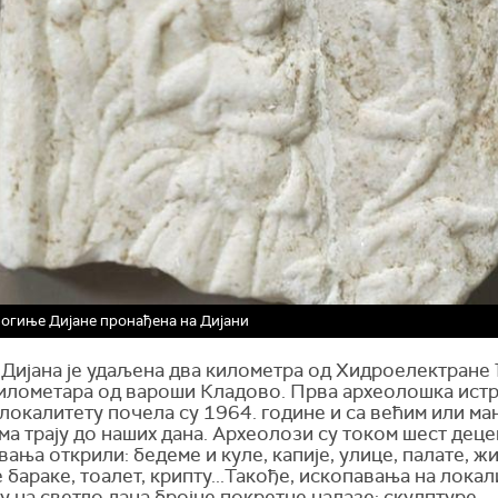
огиње Дијане пронађена на Дијани
 Дијана је удаљена два километра од Хидроелектране
километара од вароши Кладово. Прва археолошка ис
локалитету почела су 1964. године и са већим или м
а трају до наших дана. Археолози су током шест деце
ања открили: бедеме и куле, капије, улице, палате, жи
 бараке, тоалет, крипту...Такође, ископавања на локал
у на светло дана бројне покретне налазе: скулптуре,