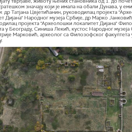
јату тврђаве, животу њених становника од 1. до почет
тратешком значају који је имала на обали Дунава, у еми
: др Татјана Цвјетићанин, руководилац пројекта "Ар
т Дијана" Народног музеја Србије, др Марко Јанковић
одилац пројекта "Археолошки локалитет Дијана" Фил
а у Београду, Синиша Лекић, кустос Народног музеја 
трије Марковић, археолог са Филозофског факултета 
у.