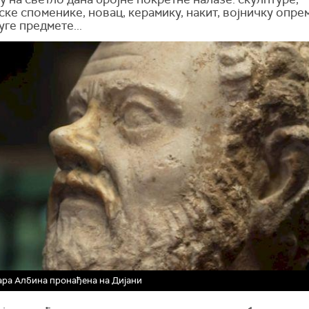
ке споменике, новац, керамику, накит, војничку опре
уге предмете...
ара Албина пронађена на Дијани