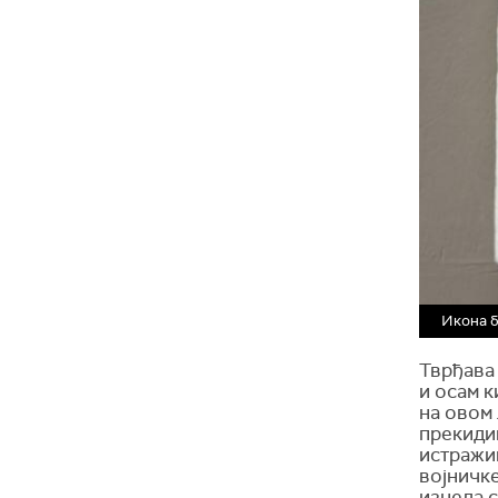
Икона б
Тврђава
и осам 
на овом 
прекидим
истражив
војничке
изнела с