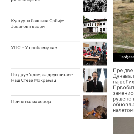
Културна баштина Србије:
Јованови двори
УПС! – У проблему сам
Тврђава
Пре две 
По друм 'одим, за друм питам -
Дунава, 
Наш Стева Мокрањац
највећих
Првобитн
заменио
рушено и
Приче малих хероја
обновљен
налетом