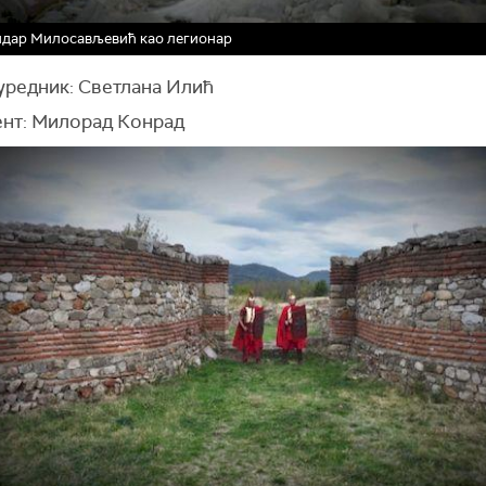
ндар Милосављевић као легионар
 уредник: Светлана Илић
нт: Милорад Конрад