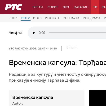
РТС
ВЕСТИ
СПОРТ
OKO
МАГАЗИН
ТВ
Р
РТС 1
РТС 2
РТС 3
РТС СВЕТ
РТС НАУКА
РТС ДРАМА
Р
Читај ми!
ИЗВОР:
УТОРАК, 07.04.2026, 21:47 -> 14:40
Временска капсула: Тврђав
Редакција за културу и уметност, у оквиру до
приказује емисију Тврђава Дијана.
Временска капсула
Autor: