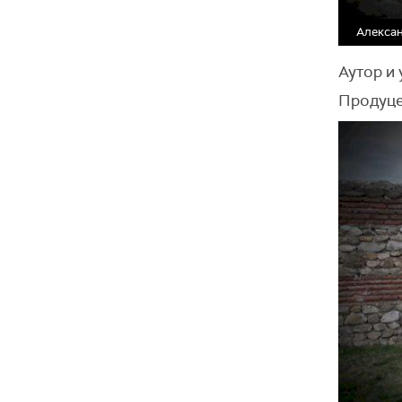
Алекса
Аутор и
Продуце