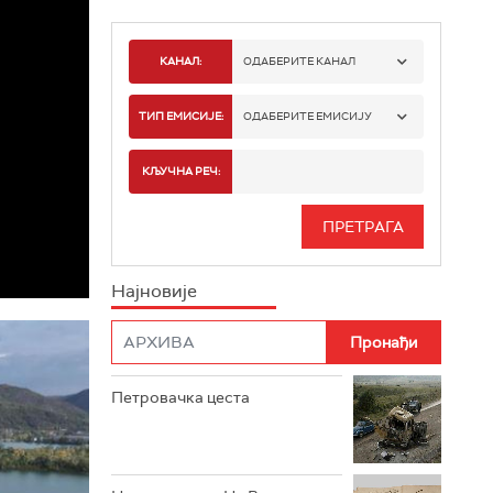
КАНАЛ:
ОДАБЕРИТЕ КАНАЛ
РТС 1
ТИП ЕМИСИЈЕ:
ОДАБЕРИТЕ ЕМИСИЈУ
РТС 2
СПОРТ
КЉУЧНА РЕЧ:
РТС 3
СЕРИЈА
РТС СВЕТ
ИНФО
Најновије
РТС НАУКА
ФИЛМ
РТС ДРАМА
Петровачка цеста
РТС ЖИВОТ
РТС КЛАСИКА
РТС КОЛО