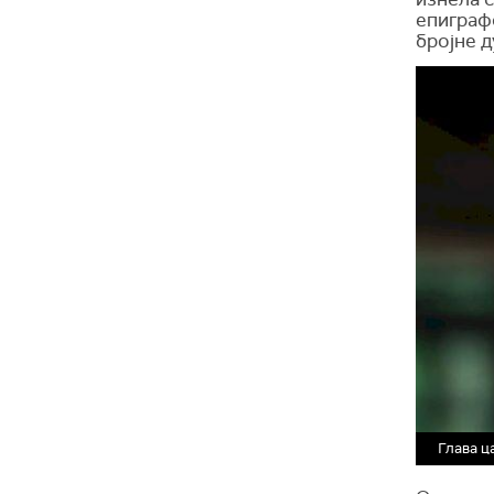
епиграфс
бројне д
Глава ц