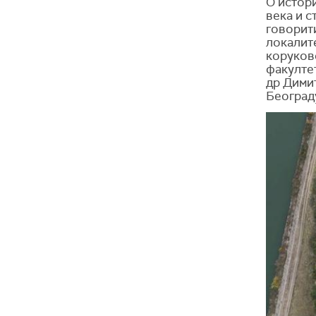
О истори
века и с
говорити
локалите
коруков
факултет
др Дими
Београд