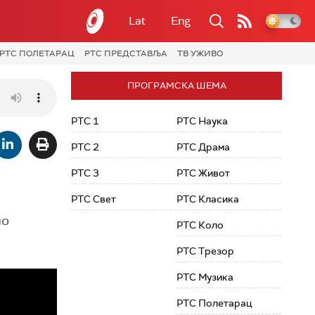
Lat
Eng
РТС ПОЛЕТАРАЦ
РТС ПРЕДСТАВЉА
ТВ УЖИВО
ПРОГРАМСКА ШЕМА
РТС 1
РТС Наука
РТС 2
РТС Драма
РТС 3
РТС Живот
РТС Свет
РТС Класика
но
РТС Коло
РТС Трезор
РТС Музика
РТС Полетарац