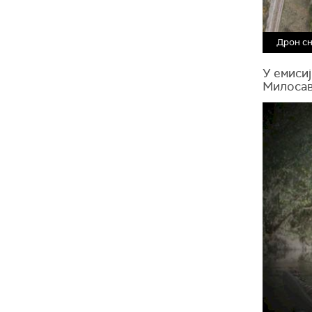
Дрон сн
У емисиј
Милосав