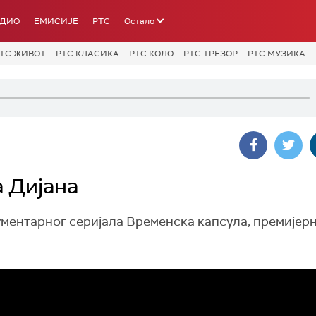
АДИО
ЕМИСИЈЕ
РТС
Остало
ТС ЖИВОТ
РТС КЛАСИКА
РТС КОЛО
РТС ТРЕЗОР
РТС МУЗИКА
а Дијана
кументарног серијала Временска капсула, премијер