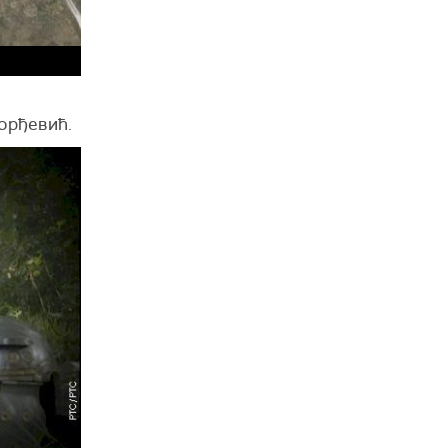
орђевић.