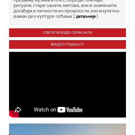
предања, музика и плес, обреди, обичаји,
ритуали, стари занати, митови, али и знаменити
догађаји и личности из прошлости, као изузетно
важан део културе сећања. [
]
детаљније
СВЕ ЕПИЗОДЕ СЕРИЈАЛА
ВИДЕО ПОДКАСТ