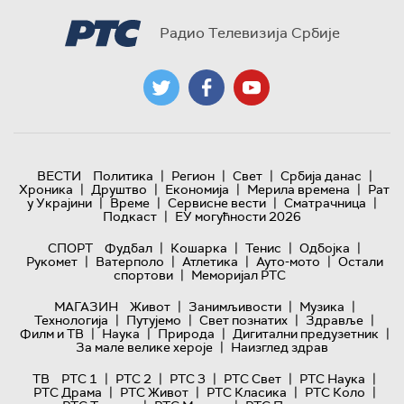
Радио Телевизија Србије
|
|
|
|
ВЕСТИ
Политика
Регион
Свет
Србија данас
|
|
|
|
Хроника
Друштво
Економија
Мерила времена
Рат
|
|
|
|
у Украјини
Време
Сервисне вести
Сматрачница
|
Подкаст
ЕУ могућности 2026
|
|
|
|
СПОРТ
Фудбал
Кошарка
Тенис
Одбојка
|
|
|
|
Рукомет
Ватерполо
Атлетика
Ауто-мото
Остали
|
спортови
Меморијал РТС
|
|
|
МАГАЗИН
Живот
Занимљивости
Музика
|
|
|
|
Технологијa
Путујемо
Свет познатих
Здравље
|
|
|
|
Филм и ТВ
Наука
Природа
Дигитални предузетник
|
За мале велике хероје
Наизглед здрав
|
|
|
|
|
ТВ
РТС 1
РТС 2
РТС 3
РТС Свет
РТС Наука
|
|
|
|
РТС Драма
РТС Живот
РТС Класика
РТС Коло