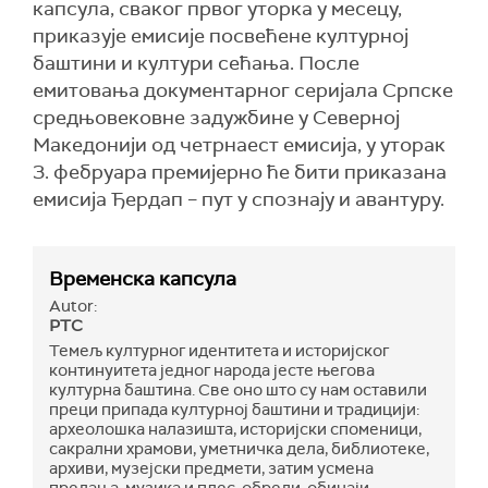
капсула, сваког првог уторка у месецу,
приказује емисије посвећене културној
баштини и култури сећања. После
емитовања документарног серијала Српске
средњовековне задужбине у Северној
Македонији од четрнаест емисија, у уторак
3. фебруара премијерно ће бити приказана
емисија Ђердап – пут у спознају и авантуру.
Временска капсула
Autor:
РТС
Темељ културног идентитета и историјског
континуитета једног народа јесте његова
културна баштина. Све оно што су нам оставили
преци припада културној баштини и традицији:
археолошка налазишта, историјски споменици,
сакрални храмови, уметничка дела, библиотеке,
архиви, музејски предмети, затим усмена