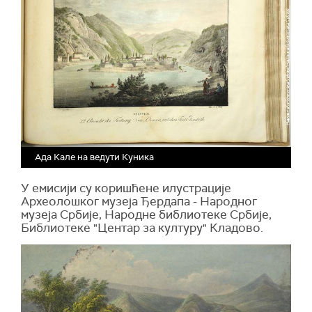
Ада Кале на ведути Куника
У емисији су коришћене илустрације
Археолошког музеја Ђердапа - Народног
музеја Србије, Народне библиотеке Србије,
Библиотеке "Центар за културу" Кладово.