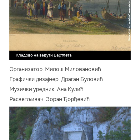
Кладово на ведути Бартлета
Организатор: Милош Миловановић
Графички дизајнер: Драган Буловић
Музички уредник: Ана Кулић
Расветљивач: Зоран Ђорђевић