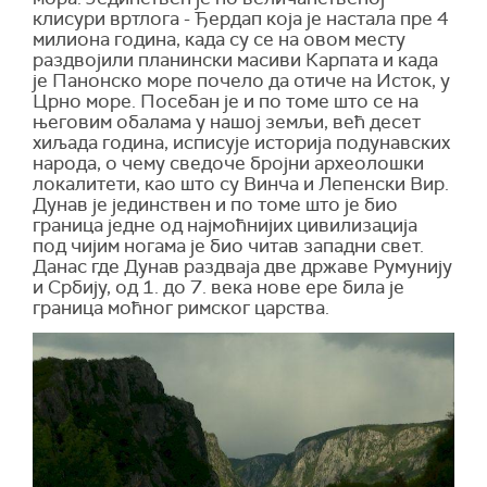
клисури вртлога - Ђердап која је настала пре 4
милиона година, када су се на овом месту
раздвојили планински масиви Карпата и када
је Панонско море почело да отиче на Исток, у
Црно море. Посебан је и по томе што се на
његовим обалама у нашој земљи, већ десет
хиљада година, исписује историја подунавских
народа, о чему сведоче бројни археолошки
локалитети, као што су Винча и Лепенски Вир.
Дунав је јединствен и по томе што је био
граница једне од најмоћнијих цивилизација
под чијим ногама је био читав западни свет.
Данас где Дунав раздваја две државе Румунију
и Србију, од 1. до 7. века нове ере била је
граница моћног римског царства.