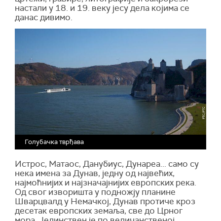
настали у 18. и 19. веку јесу дела којима се
данас дивимо.
Голубачка тврђава
Истрос, Матаос, Данубиус, Дунареа... само су
нека имена за Дунав, једну од највећих,
најмоћнијих и најзначајнијих европских река.
Од свог изворишта у подножју планине
Шварцвалд у Немачкој, Дунав протиче кроз
десетак европских земаља, све до Црног
мора. Јединствен је по величанственој