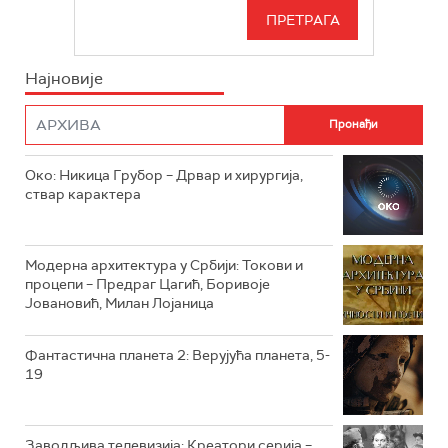
РТС 3
СЕРИЈА
РТС СВЕТ
ИНФО
Најновије
РТС НАУКА
ФИЛМ
РТС ДРАМА
Око: Никица Грубор – Дрвар и хирургија,
РТС ЖИВОТ
ствар карактера
РТС КЛАСИКА
РТС КОЛО
Модерна архитектура у Србији: Токови и
процепи – Предраг Цагић, Боривоје
Јовановић, Милан Лојаница
РТС ТРЕЗОР
РТС МУЗИКА
Фантастична планета 2: Верујућа планета, 5-
19
РТС ПОЛЕТАРАЦ
Заводљива телевизија: Креатори серија –