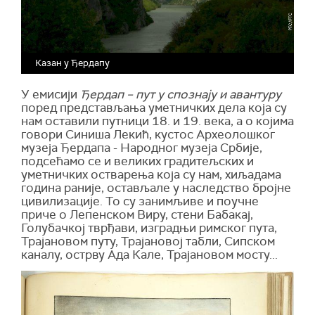
Казан у Ђердапу
У емисији
Ђердап – пут у спознају и авантуру
поред представљања уметничких дела која су
нам оставили путници 18. и 19. века, а о којима
говори Синиша Лекић, кустос Археолошког
музеја Ђердапа - Народног музеја Србије,
подсећамо се и великих градитељских и
уметничких остварења која су нам, хиљадама
година раније, остављале у наследство бројне
цивилизације. То су занимљиве и поучне
приче о Лепенском Виру, стени Бабакај,
Голубачкој тврђави, изградњи римског пута,
Трајановом путу, Трајановој табли, Сипском
каналу, острву Ада Кале, Трајановом мосту...