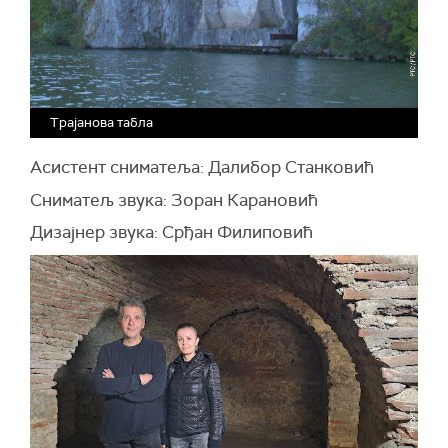
Трајанова табла
Асистент сниматеља: Далибор Станковић
Сниматељ звука: Зоран Карановић
Дизајнер звука: Срђан Филиповић