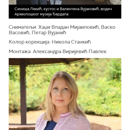
Синиша Лекић, кустос и Валентина Вујаковић, водич
Археолошког музеја Ђердапа
Сниматељи: Хаџи Владан Мијаиловић, Васко
Васовић, Петар Вујанић
Колор корекција: Никола Станкић
Монтажа: Александра Виријевић Павлек