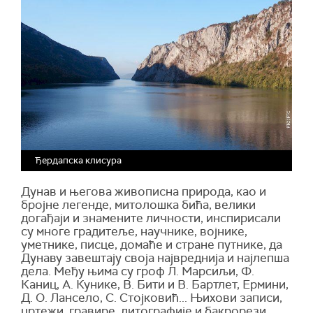
Ђердапска клисура
Дунав и његова живописна природа, као и
бројне легенде, митолошка бића, велики
догађаји и знамените личности, инспирисали
су многе градитеље, научнике, војнике,
уметнике, писце, домаће и стране путнике, да
Дунаву завештају своја највреднија и најлепша
дела. Међу њима су гроф Л. Марсиљи, Ф.
Каниц, А. Кунике, В. Бити и В. Бартлет, Ермини,
Д. О. Лансело, С. Стојковић... Њихови записи,
цртежи, гравире, литографије и бакрорези