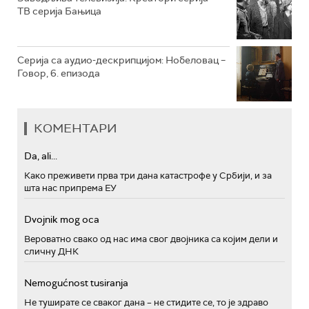
ТВ серија Бањица
Серија са аудио-дескрипцијом: Нобеловац –
Говор, 6. епизода
КОМЕНТАРИ
Da, ali...
Како преживети прва три дана катастрофе у Србији, и за
шта нас припрема ЕУ
Dvojnik mog oca
Вероватно свако од нас има свог двојника са којим дели и
сличну ДНК
Nemogućnost tusiranja
Не туширате се сваког дана – не стидите се, то је здраво