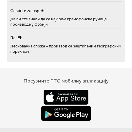
Cestitke za uspeh
Да ли сте знали да се најбоље грамофонске ручице
производе у Србији
Re: Eh...
Лесковачка спржа – производ са заштићеним географским
пореклом
Преузмите РТС мобилну апликацију