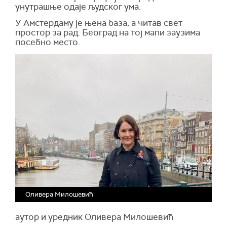
унутрашње одаје људског ума.
У Амстердаму је њена база, а читав свет
простор за рад. Београд на тој мапи заузима
посебно место.
Оливера Милошевић
аутор и уредник Оливера Милошевић