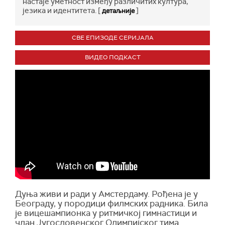
настаје уметност између различитих култура,
језика и идентитета. [
]
детаљније
СВЕ ЕПИЗОДЕ СЕРИЈАЛА
ВИДЕО ПОДКАСТ
Дуња живи и ради у Амстердаму. Рођена је у
Београду, у породици филмских радника. Била
је вицешампионка у ритмичкој гимнастици и
члан Југословенског Олимпијског тима.