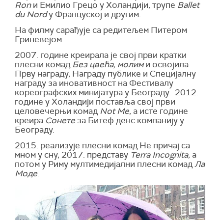
Ron
и Емилио Грецо у Холандији, трупе
Ballet
du Nord
у Француској и другим.
На филму сарађује са редитељем Питером
Гриневејом.
2007. године креирала је свој први кратки
плесни комад
Без цвећа, молим
и освојила
Прву награду, Награду публике и Специјалну
награду за иновативност на Фестивалу
кореографских минијатура у Београду. 2012.
године у Холандији поставља свој први
целовечерњи комад
Not Me
, а исте године
креира
Сонете
за Битеф денс компанију у
Београду.
2015. реализује плесни комад Не причај са
мном у сну, 2017. представу
Terra Incognita
, а
потом у Риму мултимедијални плесни комад
Ла
Моде
.