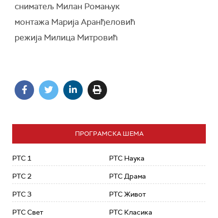
сниматељ Милан Ромањук
монтажа Марија Аранђеловић
режија Милица Митровић
ПРОГРАМСКА ШЕМА
РТС 1
РТС Наука
РТС 2
РТС Драма
РТС 3
РТС Живот
РТС Свет
РТС Класика