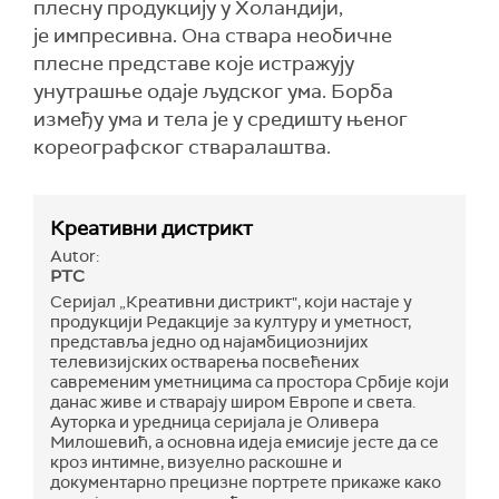
плесну продукцију у Холандији,
је импресивна. Она ствара необичне
плесне представе које истражују
унутрашње одаје људског ума. Борба
између ума и тела је у средишту њеног
кореографског стваралаштва.
Креативни дистрикт
Autor:
РТС
Серијал „Креативни дистрикт", који настаје у
продукцији Редакције за културу и уметност,
представља једно од најамбициознијих
телевизијских остварења посвећених
савременим уметницима са простора Србије који
данас живе и стварају широм Европе и света.
Ауторка и уредница серијала је Оливера
Милошевић, а основна идеја емисије јесте да се
кроз интимне, визуелно раскошне и
документарно прецизне портрете прикаже како