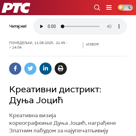
РТС
Читај ми!
ПОНЕДЕЉАК, 11.08.2025, 21:45 -
ИЗВОР:
> 14:04
Креативни дистрикт:
Дуња Јоцић
Креативна визија
кореографкиње Дуња Јоцић, награђене
Златним лабудом за најупечатљивију