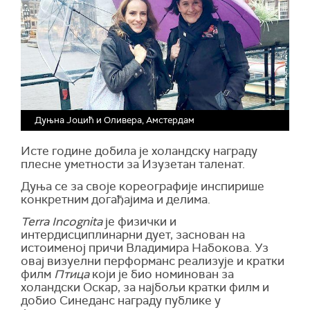
Дуњна Јоцић и Оливера, Амстердам
Исте године добила је холандску награду
плесне уметности за Изузетан таленат.
Дуња се за своје кореографије инспирише
конкретним догађајима и делима.
Terra Incognita
је физички и
интердисциплинарни дует, заснован на
истоименој причи Владимира Набокова. Уз
овај визуелни перформанс реализује и кратки
филм
Птица
који је био номинован за
холандски Оскар, за најбољи кратки филм и
добио Синеданс награду публике у