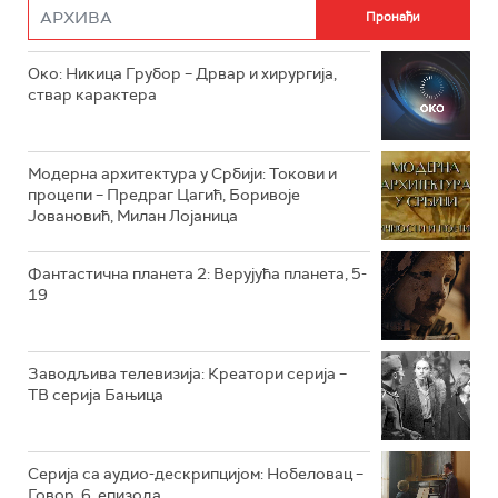
РТС ДРАМА
Око: Никица Грубор – Дрвар и хирургија,
РТС ЖИВОТ
ствар карактера
РТС КЛАСИКА
РТС КОЛО
Модерна архитектура у Србији: Токови и
процепи – Предраг Цагић, Боривоје
Јовановић, Милан Лојаница
РТС ТРЕЗОР
РТС МУЗИКА
Фантастична планета 2: Верујућа планета, 5-
19
РТС ПОЛЕТАРАЦ
Заводљива телевизија: Креатори серија –
ТВ серија Бањица
Серија са аудио-дескрипцијом: Нобеловац –
Говор, 6. епизода