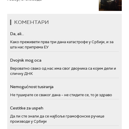
КОМЕНТАРИ
Da, ali...
Како преживети прва три дана катастрофе у Србији, и за
шта нас припрема ЕУ
Dvojnik mog oca
Вероватно свако од нас има свог двојника са којим дели и
сличну ДНК
Nemogućnost tusiranja
Не туширате се сваког дана – не стидите се, то је здраво
Cestitke za uspeh
Да ли сте знали да се најбоље грамофонске ручице
производе у Србији