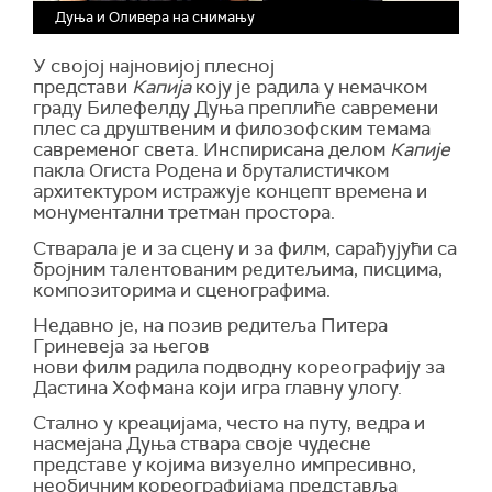
Дуња и Оливера на снимању
У својој најновијој плесној
представи
Капија
коју је радила у немачком
граду Билефелду Дуња преплиће савремени
плес са друштвеним и филозофским темама
савременог света. Инспирисана делом
Капије
пакла Огиста Родена и бруталистичком
архитектуром истражује концепт времена и
монументални третман простора.
Стварала је и за сцену и за филм, сарађујући са
бројним талентованим редитељима, писцима,
композиторима и сценографима.
Недавно је, на позив редитеља Питера
Гриневеја за његов
нови филм радила подводну кореографију за
Дастина Хофмана који игра главну улогу.
Стално у креацијама, често на путу, ведра и
насмејана Дуња ствара своје чудесне
представе у којима визуелно импресивно,
необичним кореографијама представља