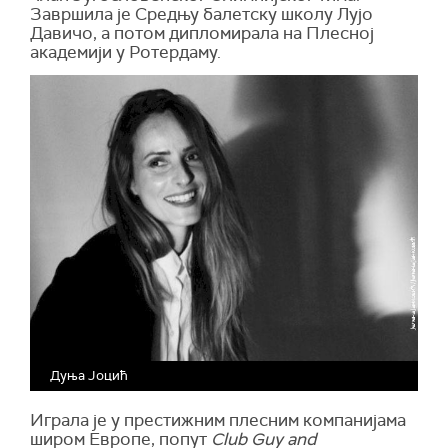
Завршила је Средњу балетску школу Лујо
Давичо, а потом дипломирала на Плесној
академији у Ротердаму.
Дуња Јоцић
Играла је у престижним плесним компанијама
широм Европе, попут
Club Guy and