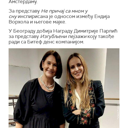
Амстердаму.
За представу
Не причај са мном у
сну
инспирисана је односом између Ендија
Ворхола и његове мајке.
У Београду добија Награду Димитрије Парлић
за представу
Изгубљени пејзажи
коју такође
ради са Битеф денс компанијом.