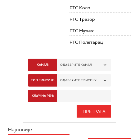
РТС Коло
РТС Трезор
РТС Музика
РТС Полетарац
КАНАЛ:
ОДАБЕРИТЕ КАНАЛ
РТС 1
ТИП ЕМИСИЈЕ:
ОДАБЕРИТЕ ЕМИСИЈУ
РТС 2
СПОРТ
КЉУЧНА РЕЧ:
РТС 3
СЕРИЈА
РТС СВЕТ
ИНФО
Најновије
РТС НАУКА
ФИЛМ