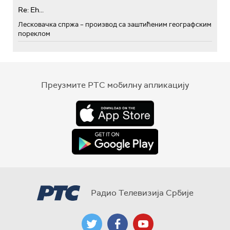
Re: Eh...
Лесковачка спржа – производ са заштићеним географским
пореклом
Преузмите РТС мобилну апликацију
Радио Телевизија Србије