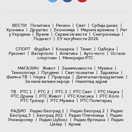
|
|
|
|
ВЕСТИ
Политика
Регион
Свет
Србија данас
|
|
|
|
Хроника
Друштво
Економија
Мерила времена
Рат
|
|
|
|
у Украјини
Време
Сервисне вести
Сматрачница
|
Подкаст
ЕУ могућности 2026
|
|
|
|
СПОРТ
Фудбал
Кошарка
Тенис
Одбојка
|
|
|
|
Рукомет
Ватерполо
Атлетика
Ауто-мото
Остали
|
спортови
Меморијал РТС
|
|
|
МАГАЗИН
Живот
Занимљивости
Музика
|
|
|
|
Технологијa
Путујемо
Свет познатих
Здравље
|
|
|
|
Филм и ТВ
Наука
Природа
Дигитални предузетник
|
За мале велике хероје
Наизглед здрав
|
|
|
|
|
ТВ
РТС 1
РТС 2
РТС 3
РТС Свет
РТС Наука
|
|
|
|
РТС Драма
РТС Живот
РТС Класика
РТС Коло
|
|
РТС Трезор
РТС Музика
РТС Полетарац
|
|
РАДИО
Радио Београд 1
Радио Београд 2
Радио
|
|
|
Београд 3
Београд 202
Радио Плетеница
Радио
|
|
|
Рокенролер
Радио Џубокс
Радио Вртешка
Радио
|
Џезер
Архив