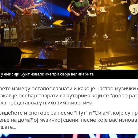
 у емисији Бунт извели live три своја велика хита
ћете између осталог сазнати и како је настао музички 
 какав је осећај стварати са ауторима који се "добро раз
ика представља у њиховим животима.
видећете и спотове за песме "Пут" и "Сијам", које су п
ње на домаћој музичкој сцени, песме које вас изнова
ушате…