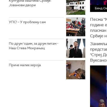
Културна баштина Србије:
Јованови двори
Бенд Оx
Песма "М
УПС! – У проблему сам
године е
пласман
Србије н
Занимљив
По друм 'одим, за друм питам -
Наш Стева Мокрањац
предста
"Стреј Д
Вуксанов
Приче малих хероја