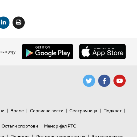
кацију
|
|
|
|
|
ни
Време
Сервисне вести
Сматрачница
Подкаст
|
Остали спортови
Меморијал РТС
|
|
|
ка
Природа
Дигитални предузетник
За мале велике