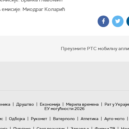
 емисије: Миодраг Коларић
Преузмите РТС мобилну апли
|
|
|
|
оника
Друштво
Економија
Мерила времена
Рат у Украји
ЕУ могућности 2026
|
|
|
|
|
|
ис
Одбојка
Рукомет
Ватерполо
Атлетика
Ауто-мото
|
|
|
|
|
гијa
Путујемо
Свет познатих
Здравље
Филм и ТВ
Нау