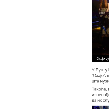
Оxајо су
У Бунту 
"Охајо",
шта муз
Такође, 
изненађе
да их сл