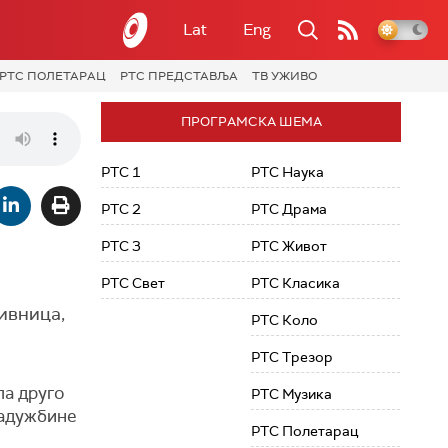
Lat
Eng
РТС ПОЛЕТАРАЦ
РТС ПРЕДСТАВЉА
ТВ УЖИВО
ПРОГРАМСКА ШЕМА
РТС 1
РТС Наука
РТС 2
РТС Драма
РТС 3
РТС Живот
РТС Свет
РТС Класика
зивница,
РТС Коло
РТС Трезор
ла друго
РТС Музика
Задужбине
РТС Полетарац