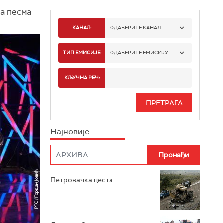
ва песма
КАНАЛ:
ОДАБЕРИТЕ КАНАЛ
РТС 1
ТИП ЕМИСИЈЕ:
ОДАБЕРИТЕ ЕМИСИЈУ
РТС 2
СПОРТ
КЉУЧНА РЕЧ:
РТС 3
СЕРИЈА
РТС СВЕТ
ИНФО
Најновије
РТС НАУКА
ФИЛМ
РТС ДРАМА
Петровачка цеста
РТС ЖИВОТ
РТС КЛАСИКА
РТС КОЛО