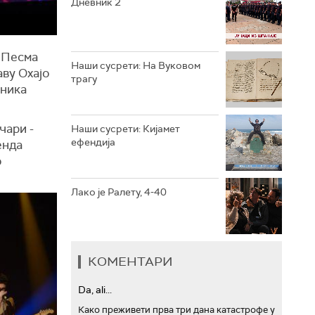
Дневник 2
РТС ТРЕЗОР
 "Песма
РТС МУЗИКА
Наши сусрети: На Вуковом
аву Охајо
трагу
вника
РТС ПОЛЕТАРАЦ
чари -
Наши сусрети: Кијамет
ефендија
енда
о
Лако је Ралету, 4-40
КОМЕНТАРИ
Da, ali...
Како преживети прва три дана катастрофе у