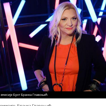
 емисије Бунт Бранка Главоњић
 емисије: Бранка Главоњић