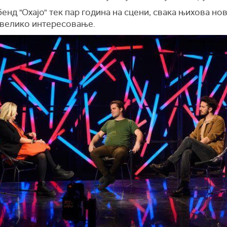
бенд "Охајо" тек пар година на сцени, свака њихова но
 велико интересовање.