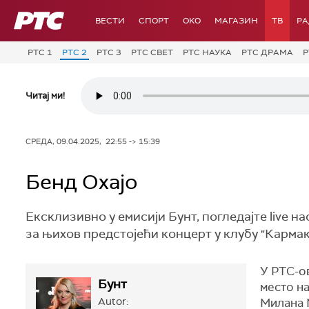
РТС
ВЕСТИ
СПОРТ
OKO
МАГАЗИН
ТВ
Р
РТС 1
РТС 2
РТС 3
РТС СВЕТ
РТС НАУКА
РТС ДРАМА
Р
Читај ми!
СРЕДА, 09.04.2025, 22:55 -> 15:39
Бенд Охајо
Ексклизивно у емисији Бунт, погледајте live на
за њихов предстојећи концерт у клубу "Кармак
У РТС-ов
Бунт
место н
Autor:
Милана М