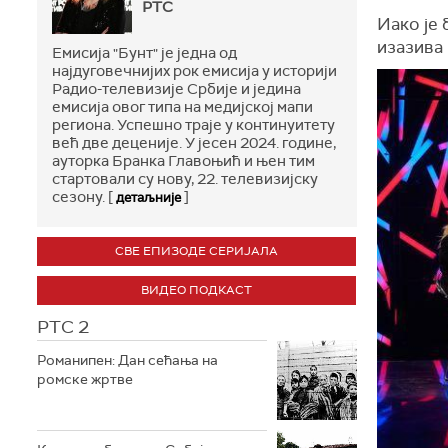
РТС
Иако је 
изазива
Емисија "Бунт" је једна од
најдуговечнијих рок емисија у историји
Радио-телевизије Србије и једина
емисија овог типа на медијској мапи
региона. Успешно траје у континуитету
већ две деценије. У јесен 2024. године,
ауторка Бранка Главоњић и њен тим
стартовали су нову, 22. телевизијску
сезону. [
]
детаљније
СВЕ ЕПИЗОДЕ СЕРИЈАЛА
ВИДЕО ПОДКАСТ
РТС 2
Романипен: Дан сећања на
ромске жртве