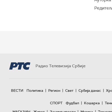
Редитељ
Радио Телевизија Србије
|
|
|
|
ВЕСТИ
Политика
Регион
Свет
Србија данас
Хр
|
|
СПОРТ
Фудбал
Кошарка
Тен
|
|
|
МАГАЗИН
Живот
Занимљивости
Музика
Техноло