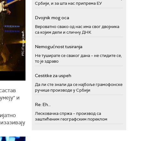
Србији, и за шта нас припрема ЕУ
Dvojnik mog oca
Вероватно свако од нас има свог двојника
са којим дели и сличну ДНК
Nemogućnost tusiranja
Не туширате се сваког дана – не стидите се,
то је здраво
Cestitke za uspeh
Да ли сте знали да се најбоље грамофонске
састав
ручице производе у Србији
умеју" и
Re: Eh...
Лесковачка спржа – производ са
ријатно
заштићеним географским пореклом
 изазивају