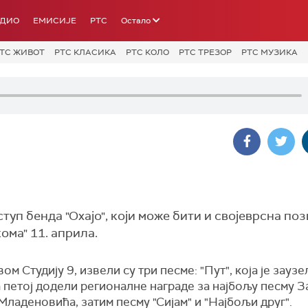
АДИО
ЕМИСИЈЕ
РТС
Остало
ТС ЖИВОТ
РТС КЛАСИКА
РТС КОЛО
РТС ТРЕЗОР
РТС МУЗИКА
ступ бенда "Охајо", који може бити и својеврсна по
ома" 11. априла.
ом Студију 9, извели су три песме: "Пут", која је заузе
а петој додели регионалне награде за најбољу песму 
ладеновића, затим песму "Сијам" и "Најбољи друг".