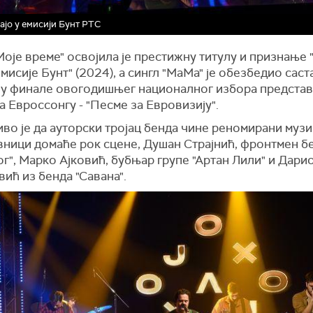
ајо у емисији Бунт РТС
оје време" освојила је престижну титулу и признање
мисије Бунт" (2024), а сингл "МаМа" је обезбедио саст
 у финале овогодишњег националног избора предста
а Евроссонгу - "Песме за Евровизију".
о је да ауторски тројац бенда чине реномирани музи
вници домаће рок сцене, Душан Страјнић, фронтмен б
ог", Марко Ајковић, бубњар групе "Артан Лили" и Дари
ић из бенда "Савана".