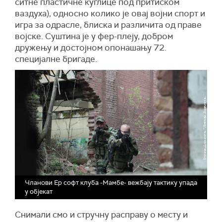
ситне пластичне куглице под притиском
ваздуха), односно колико је овај војни спорт и
игра за одрасле, блиска и различита од праве
војске. Суштина је у фер-плеју, добром
дружењу и достојном опонашању 72.
специјалне бригаде.
Чланови Eр софт клуба -Мамбе- вежбају тактику упада
у објекат
Снимали смо и стручну расправу о месту и