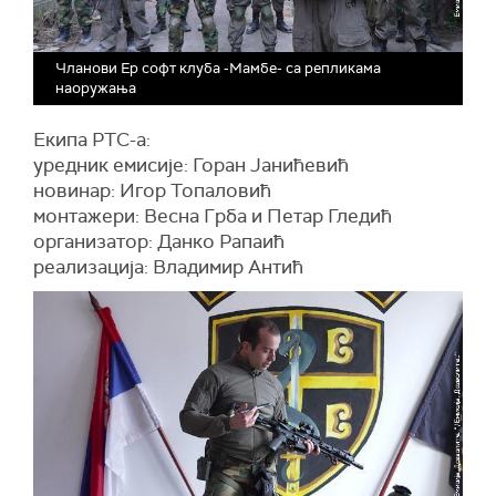
Чланови Eр софт клуба -Мамбе- са репликама
наоружања
Екипа РТС-а:
уредник емисије: Горан Јанићевић
новинар: Игор Топаловић
монтажери: Весна Грба и Петар Гледић
организатор: Данко Рапаић
реализација: Владимир Антић