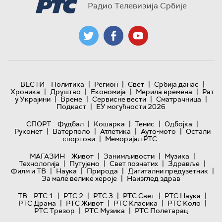
Радио Телевизија Србије
|
|
|
|
ВЕСТИ
Политика
Регион
Свет
Србија данас
|
|
|
|
Хроника
Друштво
Економија
Мерила времена
Рат
|
|
|
|
у Украјини
Време
Сервисне вести
Сматрачница
|
Подкаст
ЕУ могућности 2026
|
|
|
|
СПОРТ
Фудбал
Кошарка
Тенис
Одбојка
|
|
|
|
Рукомет
Ватерполо
Атлетика
Ауто-мото
Остали
|
спортови
Меморијал РТС
|
|
|
МАГАЗИН
Живот
Занимљивости
Музика
|
|
|
|
Технологијa
Путујемо
Свет познатих
Здравље
|
|
|
|
Филм и ТВ
Наука
Природа
Дигитални предузетник
|
За мале велике хероје
Наизглед здрав
|
|
|
|
|
ТВ
РТС 1
РТС 2
РТС 3
РТС Свет
РТС Наука
|
|
|
|
РТС Драма
РТС Живот
РТС Класика
РТС Коло
|
|
РТС Трезор
РТС Музика
РТС Полетарац