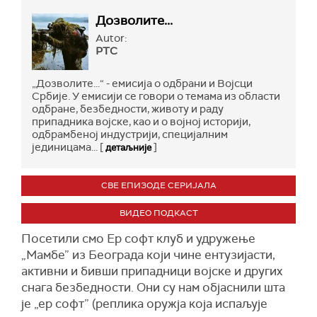
Дозволите...
Autor:
РТС
„Дозволите...“ - емисија о одбрани и Војсци
Србије. У емисији се говори о темама из области
одбране, безбедности, животу и раду
припадника војске, као и о војној историји,
одбрамбеној индустрији, специјалним
јединицама... [
]
детаљније
СВЕ ЕПИЗОДЕ СЕРИЈАЛА
ВИДЕО ПОДКАСТ
Посетили смо Eр софт клуб и удружење
„Мамбе” из Београда који чине ентузијасти,
активни и бивши припадници војске и других
снага безбедности. Они су нам објаснили шта
је „ер софт” (реплика оружја која испаљује