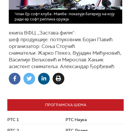
Члан Eр софт клуба -Мамбе- показује батерију на коју
ради ер софт реплика оружја
екипа ВФЦ „Застава филм”:
шеф продукције: потпуковник Бојан Павић
организатор: Соња Стојчић
сниматељи: Жарко Пекез, Вујадин Мићуновић,
Василије Вељковић и Мирослав Хањик
асистент сниматеља: Александар Ђорђевић
ПРОГРАМСКА ШЕМА
РТС 1
РТС Наука
РТС 2
РТС Драма