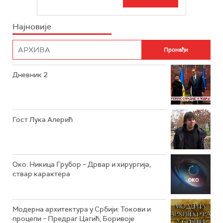
РТС СВЕТ
ИНФО
Најновије
РТС НАУКА
ФИЛМ
РТС ДРАМА
Дневник 2
РТС ЖИВОТ
РТС КЛАСИКА
РТС КОЛО
Гост Лука Алерић
РТС ТРЕЗОР
РТС МУЗИКА
Око: Никица Грубор – Дрвар и хирургија,
ствар карактера
РТС ПОЛЕТАРАЦ
Модерна архитектура у Србији: Токови и
процепи – Предраг Цагић, Боривоје