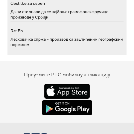
Cestitke za uspeh
Да ли сте знали да се најбоље грамофонске ручице
производе у Србији
Re: Eh...
Лесковачка спржа – производ са заштићеним географским
пореклом
Преузмите РТС мобилну апликацију