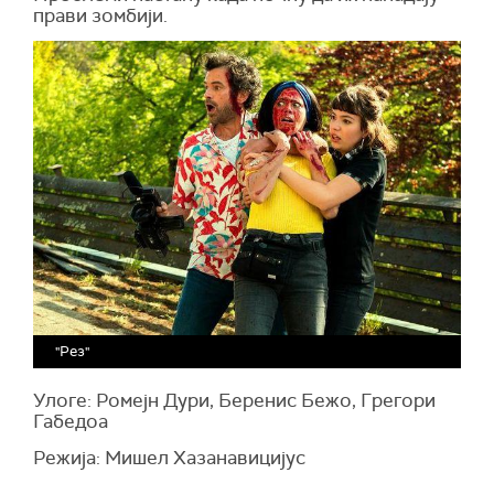
прави зомбији.
"Рез"
Улоге: Ромејн Дури, Беренис Бежо, Грегори
Габедоа
Режија: Мишел Хазанавицијус