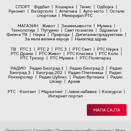
|
|
|
|
СПОРТ
Фудбал
Кошарка
Тенис
Одбојка
|
|
|
|
Рукомет
Ватерполо
Атлетика
Ауто-мото
Остали
|
спортови
Меморијал РТС
|
|
|
МАГАЗИН
Живот
Занимљивости
Музика
|
|
|
|
Технологијa
Путујемо
Свет познатих
Здравље
|
|
|
|
Филм и ТВ
Наука
Природа
Дигитални предузетник
|
За мале велике хероје
Наизглед здрав
|
|
|
|
|
ТВ
РТС 1
РТС 2
РТС 3
РТС Свет
РТС Наука
|
|
|
|
РТС Драма
РТС Живот
РТС Класика
РТС Коло
|
|
РТС Трезор
РТС Музика
РТС Полетарац
|
|
РАДИО
Радио Београд 1
Радио Београд 2
Радио
|
|
|
Београд 3
Београд 202
Радио Плетеница
Радио
|
|
|
Рокенролер
Радио Џубокс
Радио Вртешка
Радио
|
Џезер
Архив
|
|
|
|
РТС
Контакт
Маркетинг
Јавне набавке
Конкурси
Интернет портал
МАПА САЈТА
Приватност
Copyright
Правила употребе садржаја
Мапа
|
|
|