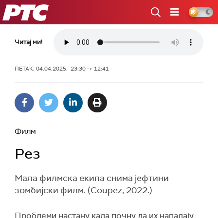
РТС
Читај ми!
ПЕТАК, 04.04.2025, 23:30 -> 12:41
Филм
Рез
Мала филмска екипа снима јефтини
зомбијски филм. (Coupez, 2022.)
Проблеми настану када почну да их нападају