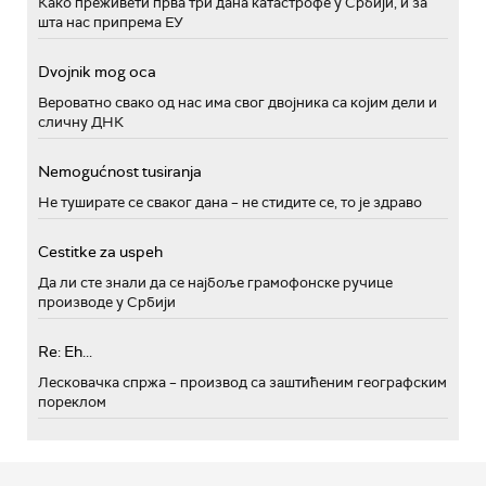
Како преживети прва три дана катастрофе у Србији, и за
шта нас припрема ЕУ
Dvojnik mog oca
Вероватно свако од нас има свог двојника са којим дели и
сличну ДНК
Nemogućnost tusiranja
Не туширате се сваког дана – не стидите се, то је здраво
Cestitke za uspeh
Да ли сте знали да се најбоље грамофонске ручице
производе у Србији
Re: Eh...
Лесковачка спржа – производ са заштићеним географским
пореклом