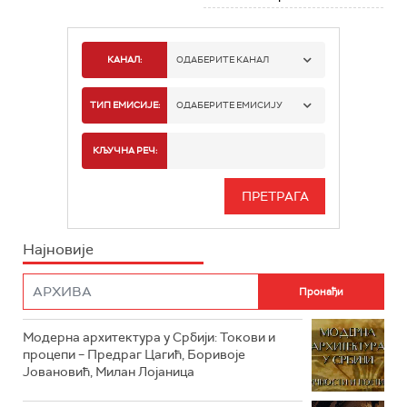
КАНАЛ:
ОДАБЕРИТЕ КАНАЛ
РТС 1
ТИП ЕМИСИЈЕ:
ОДАБЕРИТЕ ЕМИСИЈУ
РТС 2
СПОРТ
КЉУЧНА РЕЧ:
РТС 3
СЕРИЈА
РТС СВЕТ
ИНФО
Најновије
РТС НАУКА
ФИЛМ
РТС ДРАМА
Модерна архитектура у Србији: Токови и
РТС ЖИВОТ
процепи – Предраг Цагић, Боривоје
Јовановић, Милан Лојаница
РТС КЛАСИКА