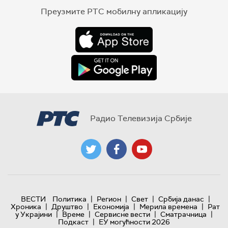
Преузмите РТС мобилну апликацију
Радио Телевизија Србије
|
|
|
|
ВЕСТИ
Политика
Регион
Свет
Србија данас
|
|
|
|
Хроника
Друштво
Економија
Мерила времена
Рат
|
|
|
|
у Украјини
Време
Сервисне вести
Сматрачница
|
Подкаст
ЕУ могућности 2026