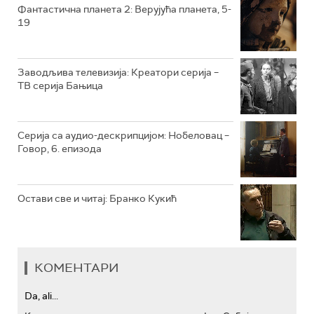
РТС КОЛО
Фантастична планета 2: Верујућа планета, 5-
19
РТС ТРЕЗОР
РТС МУЗИКА
Заводљива телевизија: Креатори серија –
ТВ серија Бањица
РТС ПОЛЕТАРАЦ
Серија са аудио-дескрипцијом: Нобеловац –
Говор, 6. епизода
Остави све и читај: Бранко Кукић
КОМЕНТАРИ
Da, ali...