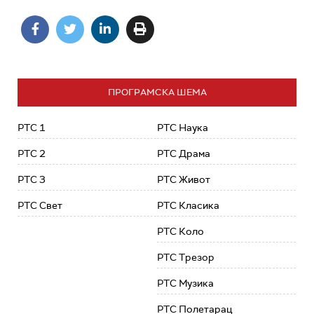
ПРОГРАМСКА ШЕМА
РТС 1
РТС Наука
РТС 2
РТС Драма
РТС 3
РТС Живот
РТС Свет
РТС Класика
РТС Коло
РТС Трезор
РТС Музика
РТС Полетарац