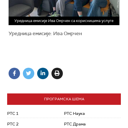
Уредница емисије Ива Омрчен са корисницима услуге
Уредница емисије: Ива Омрчен
ПРОГРАМСКА ШЕМА
РТС 1
РТС Наука
РТС 2
РТС Драма