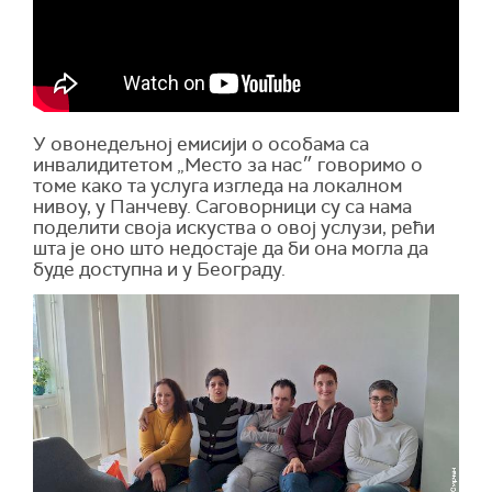
У овонедељној емисији о особама са
инвалидитетом „Место за нас
״
говоримо о
томе како та услуга изгледа на локалном
нивоу, у Панчеву. Саговорници су са нама
поделити своја искуства о овој услузи, рећи
шта је оно што недостаје да би она могла да
буде доступна и у Београду.