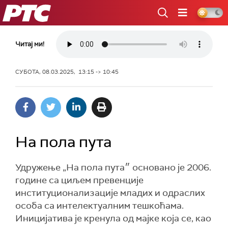
РТС
Читај ми!
СУБОТА, 08.03.2025, 13:15 -> 10:45
На пола пута
Удружење „На пола пута״ основано је 2006.
године са циљем превенције
институционализације младих и одраслих
особа са интелектуалним тешкоћама.
Иницијатива је кренула од мајке која се, као