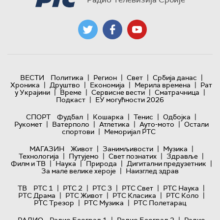
|
|
|
|
ВЕСТИ
Политика
Регион
Свет
Србија данас
|
|
|
|
Хроника
Друштво
Економија
Мерила времена
Рат
|
|
|
|
у Украјини
Време
Сервисне вести
Сматрачница
|
Подкаст
ЕУ могућности 2026
|
|
|
|
СПОРТ
Фудбал
Кошарка
Тенис
Одбојка
|
|
|
|
Рукомет
Ватерполо
Атлетика
Ауто-мото
Остали
|
спортови
Меморијал РТС
|
|
|
МАГАЗИН
Живот
Занимљивости
Музика
|
|
|
|
Технологијa
Путујемо
Свет познатих
Здравље
|
|
|
|
Филм и ТВ
Наука
Природа
Дигитални предузетник
|
За мале велике хероје
Наизглед здрав
|
|
|
|
|
ТВ
РТС 1
РТС 2
РТС 3
РТС Свет
РТС Наука
|
|
|
|
РТС Драма
РТС Живот
РТС Класика
РТС Коло
|
|
РТС Трезор
РТС Музика
РТС Полетарац
|
|
РАДИО
Радио Београд 1
Радио Београд 2
Радио