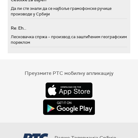
Да ли сте знали да се најбоље грамофонске ручице
производе у Србији
Re: Eh...
Лесковачка спржа – производ са заштићеним географским
пореклом
Преузмите РТС мобилну апликацију
Радио Телевизија Србије