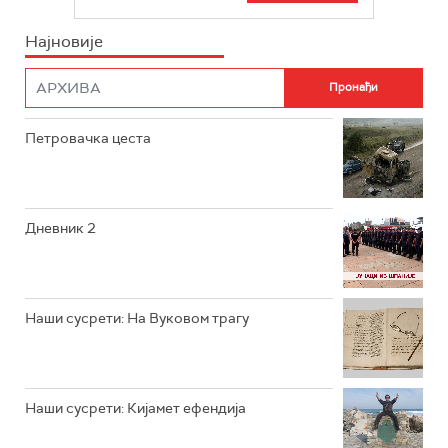
РТС СВЕТ
ИНФО
Најновије
РТС НАУКА
ФИЛМ
РТС ДРАМА
Петровачка цеста
РТС ЖИВОТ
РТС КЛАСИКА
РТС КОЛО
Дневник 2
РТС ТРЕЗОР
РТС МУЗИКА
Наши сусрети: На Вуковом трагу
РТС ПОЛЕТАРАЦ
Наши сусрети: Кијамет ефендија