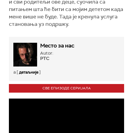
и сви родитељи ове деце, суочила са
питањем шта ће бити са мојим дететом када
мене више не буде. Тада је кренула услуга
становања уз подршку.
Место за нас
Autor:
РТС
a [
]
детаљније
СВЕ ЕПИЗОДЕ СЕРИЈАЛА