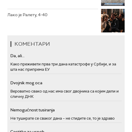
Лако је Ралету, 4-40
КОМЕНТАРИ
Da, ali...
Како преживети прва три дана катастрофе у Србији, и за
шта нас припрема ЕУ
Dvojnik mog oca
Вероватно свако од нас има свог двојника са којим дели и
сличну ДНК
Nemogućnost tusiranja
Не туширате се сваког дана – не стидите се, то је здраво
Cestitke za uspeh