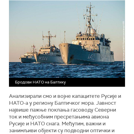
Бродови НАТО на Балтику
Анализирали смо и војне капацитете Русије и
НАТО-а у региону Балтичког мора. Јавност
највише пажње поклања гасоводу Северни
ток и међусобним пресретањима авиона
Русије и НАТО снага. Међутим, важни и
занимљиви објекти су подводни оптички и