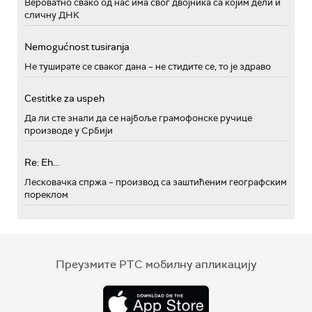
Вероватно свако од нас има свог двојника са којим дели и
сличну ДНК
Nemogućnost tusiranja
Не туширате се сваког дана – не стидите се, то је здраво
Cestitke za uspeh
Да ли сте знали да се најбоље грамофонске ручице
производе у Србији
Re: Eh...
Лесковачка спржа – производ са заштићеним географским
пореклом
Преузмите РТС мобилну апликацију