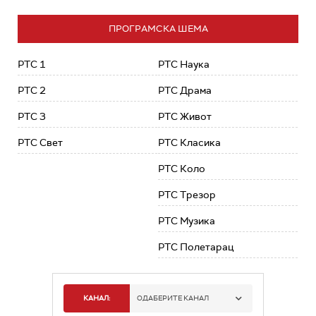
ПРОГРАМСКА ШЕМА
РТС 1
РТС Наука
РТС 2
РТС Драма
РТС 3
РТС Живот
РТС Свет
РТС Класика
РТС Коло
РТС Трезор
РТС Музика
РТС Полетарац
КАНАЛ:
ОДАБЕРИТЕ КАНАЛ