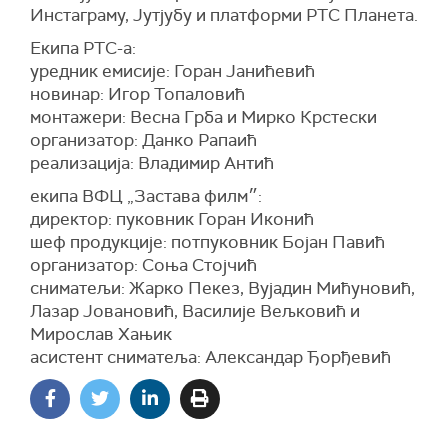
Инстаграму, Јутјубу и платформи РТС Планета.
Екипа РТС-а:
уредник емисије: Горан Јанићевић
новинар: Игор Топаловић
монтажери: Весна Грба и Мирко Крстески
организатор: Данко Рапаић
реализација: Владимир Антић
екипа ВФЦ „Застава филм״:
директор: пуковник Горан Иконић
шеф продукције: потпуковник Бојан Павић
организатор: Соња Стојчић
сниматељи: Жарко Пекез, Вујадин Мићуновић,
Лазар Јовановић, Василије Вељковић и
Мирослав Хањик
асистент сниматеља: Александар Ђорђевић