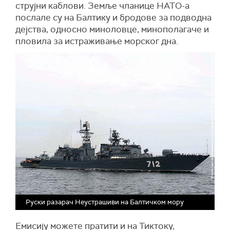
струјни каблови. Земље чланице НАТО-а
послале су на Балтику и бродове за подводна
дејства, односно миноловце, минополагаче и
пловила за истраживање морског дна.
Руски разарач Неустрашиви на Балтичком мору
Емисију можете пратити и на Тиктоку,