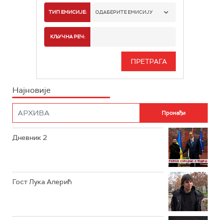
РТС 1
ТИП ЕМИСИЈЕ:
ОДАБЕРИТЕ ЕМИСИЈУ
РТС 2
СПОРТ
КЉУЧНА РЕЧ:
РТС 3
СЕРИЈА
РТС СВЕТ
ИНФО
Најновије
РТС НАУКА
ФИЛМ
РТС ДРАМА
Дневник 2
РТС ЖИВОТ
РТС КЛАСИКА
РТС КОЛО
Гост Лука Алерић
РТС ТРЕЗОР