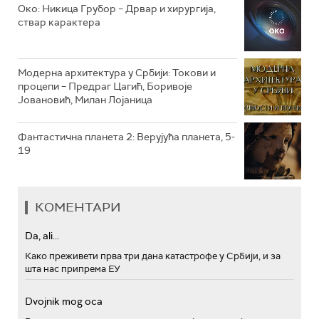
РТС МУЗИКА
Око: Никица Грубор – Дрвар и хирургија,
ствар карактера
РТС ПОЛЕТАРАЦ
Модерна архитектура у Србији: Токови и
процепи – Предраг Цагић, Боривоје
Јовановић, Милан Лојаница
Фантастична планета 2: Верујућа планета, 5-
19
КОМЕНТАРИ
Da, ali...
Како преживети прва три дана катастрофе у Србији, и за
шта нас припрема ЕУ
Dvojnik mog oca