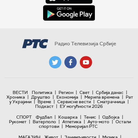
Радио Телевизија Србије
|
|
|
|
ВЕСТИ
Политика
Регион
Свет
Србија данас
|
|
|
|
Хроника
Друштво
Економија
Мерила времена
Рат
|
|
|
|
у Украјини
Време
Сервисне вести
Сматрачница
|
Подкаст
ЕУ могућности 2026
|
|
|
|
СПОРТ
Фудбал
Кошарка
Тенис
Одбојка
|
|
|
|
Рукомет
Ватерполо
Атлетика
Ауто-мото
Остали
|
спортови
Меморијал РТС
|
|
|
МАГАЗИН
Живот
Занимљивости
Музика