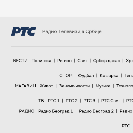
Радио Телевизија Србије
|
|
|
|
ВЕСТИ
Политика
Регион
Свет
Србија данас
Хр
|
|
СПОРТ
Фудбал
Кошарка
Тен
|
|
|
МАГАЗИН
Живот
Занимљивости
Музика
Техноло
|
|
|
|
ТВ
РТС 1
РТС 2
РТС 3
РТС Свет
РТ
|
|
РАДИО
Радио Београд 1
Радио Београд 2
Радио
РТС