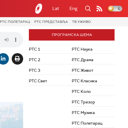
Lat
Eng
РТС ПОЛЕТАРАЦ
РТС ПРЕДСТАВЉА
ТВ УЖИВО
ПРОГРАМСКА ШЕМА
РТС 1
РТС Наука
РТС 2
РТС Драма
РТС 3
РТС Живот
РТС Свет
РТС Класика
РТС Коло
РТС Трезор
РТС Музика
РТС Полетарац