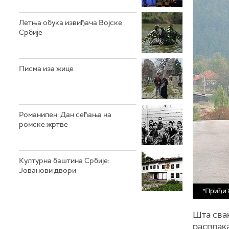
Летња обука извиђача Војске
Србије
Писма иза жице
Романипен: Дан сећања на
ромске жртве
Културна баштина Србије:
Јованови двори
"Приђи 
Шта свак
расплак