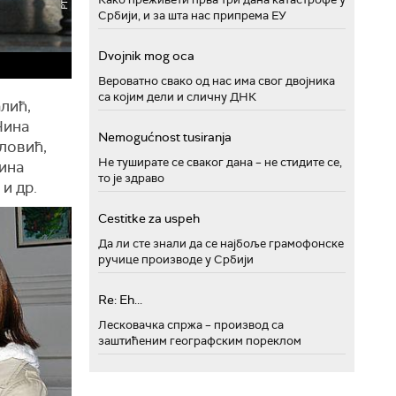
Србији, и за шта нас припрема ЕУ
Dvojnik mog oca
Вероватно свако од нас има свог двојника
са којим дели и сличну ДНК
лић,
Нина
Nemogućnost tusiranja
ловић,
Не туширате се сваког дана – не стидите се,
ина
то је здраво
и др.
Cestitke za uspeh
Да ли сте знали да се најбоље грамофонске
ручице производе у Србији
Re: Eh...
Лесковачка спржа – производ са
заштићеним географским пореклом