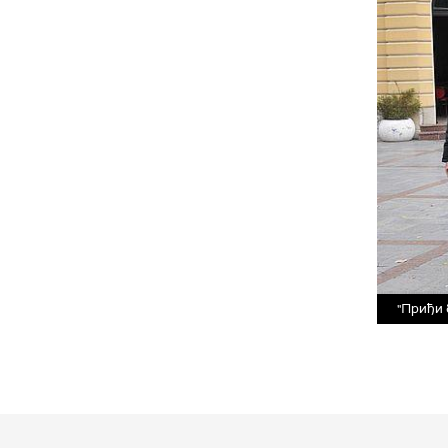
"Приђи 