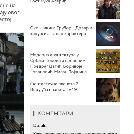
Гост Лука Алерић
рене на
ају овог
РТС ТРЕЗОР
естој
РТС МУЗИКА
Око: Никица Грубор – Дрвар и
хирургија, ствар карактера
РТС ПОЛЕТАРАЦ
Модерна архитектура у
Србији: Токови и процепи –
Предраг Цагић, Боривоје
Јовановић, Милан Лојаница
Фантастична планета 2:
Верујућа планета, 5-19
КОМЕНТАРИ
Da, ali...
Како преживети прва три дана катастрофе у