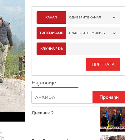
КАНАЛ:
ОДАБЕРИТЕ КАНАЛ
РТС 1
ТИП ЕМИСИЈЕ:
ОДАБЕРИТЕ ЕМИСИЈУ
РТС 2
СПОРТ
КЉУЧНА РЕЧ:
РТС 3
СЕРИЈА
РТС СВЕТ
ИНФО
Најновије
РТС НАУКА
ФИЛМ
РТС ДРАМА
Дневник 2
РТС ЖИВОТ
РТС КЛАСИКА
,
То
РТС КОЛО