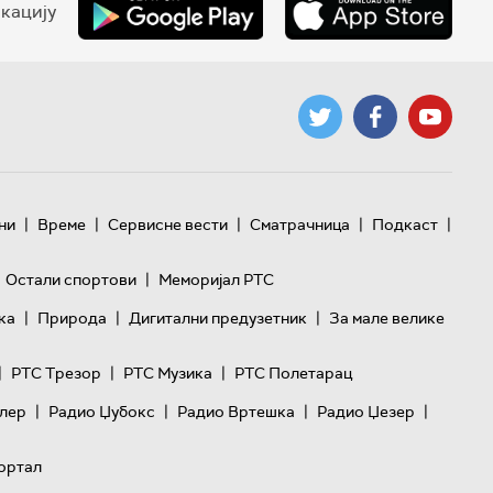
кацију
|
|
|
|
|
ни
Време
Сервисне вести
Сматрачница
Подкаст
|
Остали спортови
Меморијал РТС
|
|
|
ка
Природа
Дигитални предузетник
За мале велике
|
|
|
РТС Трезор
РТС Музика
РТС Полетарац
|
|
|
|
лер
Радио Џубокс
Радио Вртешка
Радио Џезер
ортал