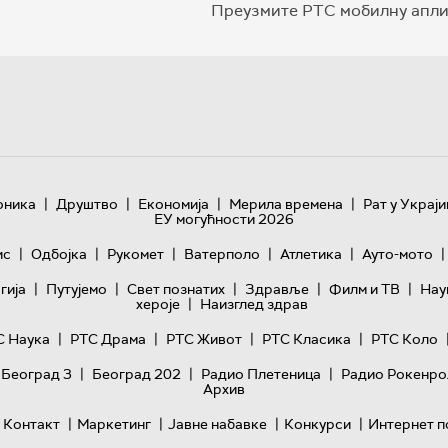
Преузмите РТС мобилну апли
|
|
|
|
оника
Друштво
Економија
Мерила времена
Рат у Украји
ЕУ могућности 2026
|
|
|
|
|
|
ис
Одбојка
Рукомет
Ватерполо
Атлетика
Ауто-мото
|
|
|
|
|
гијa
Путујемо
Свет познатих
Здравље
Филм и ТВ
Нау
|
хероје
Наизглед здрав
|
|
|
|
С Наука
РТС Драма
РТС Живот
РТС Класика
РТС Коло
|
|
|
 Београд 3
Београд 202
Радио Плетеница
Радио Рокенро
Архив
|
|
|
|
Контакт
Маркетинг
Јавне набавке
Конкурси
Интернет п