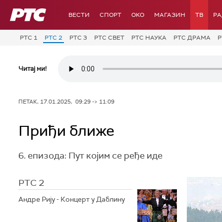
РТС
ВЕСТИ
СПОРТ
OKO
МАГАЗИН
ТВ
Р
РТС 1
РТС 2
РТС 3
РТС СВЕТ
РТС НАУКА
РТС ДРАМА
Р
Читај ми!
ПЕТАК, 17.01.2025, 09:29 -> 11:09
Приђи ближе
6. епизода: Пут којим се ређе иде
РТС 2
Андре Рију - Концерт у Даблину