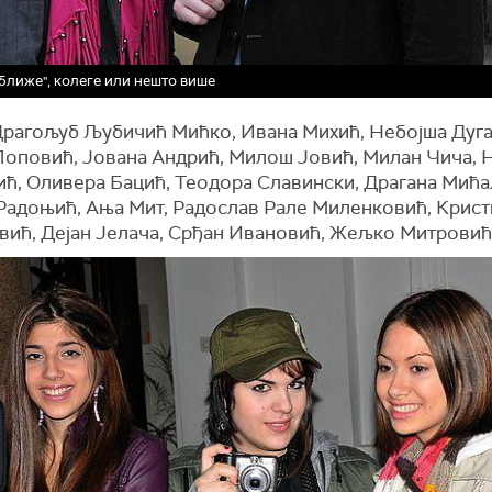
ближе", колеге или нешто више
 Драгољуб Љубичић Мићко, Ивана Михић, Небојша Дуга
Поповић, Јована Андрић, Милош Јовић, Милан Чича, 
ћ, Оливера Бацић, Теодора Славински, Драгана Мића
Радоњић, Ања Мит, Радослав Рале Миленковић, Крист
вић, Дејан Јелача, Срђан Ивановић, Жељко Митровић 