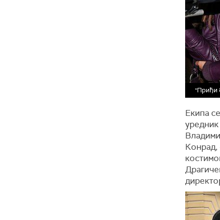
"Приђи 
Екипа с
уредник
Владими
Конрад,
костимо
Драгиче
директо