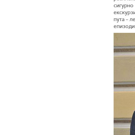
сигурно 
екскурзи
пута – 
епизоди 