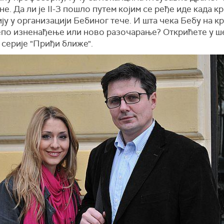
не. Да ли је II-3 пошло путем којим се ређе иде када к
ју у организацији Бебиног тече. И шта чека Бебу на кр
лепо изненађење или ново разочарање? Открићете у ш
серије "Приђи ближе".