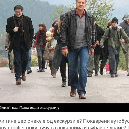
ближ", кад Паша води екскурзију
и тинејџер очекује од екскурзије? Покварени аутобус
ану професорку, тучу са локалцима и љубавне драме? 