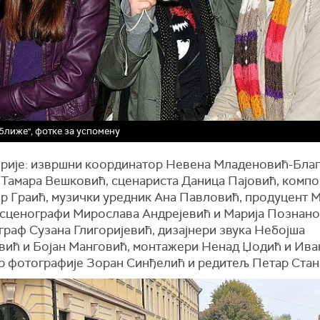
ближе", фотке за успомену
ерије: извршни координатор Невена Младеновић-Благ
 Тамара Вешковић, сценариста Даница Пајовић, комп
р Граић, музички уредник Ана Павловић, продуцент 
 сценографи Мирослава Андрејевић и Марија Познано
граф Сузана Глигоријевић, дизајнери звука Небојша
вић и Бојан Манговић, монтажери Ненад Џодић и Ива
р фотографије Зоран Синђелић и редитељ Петар Стан