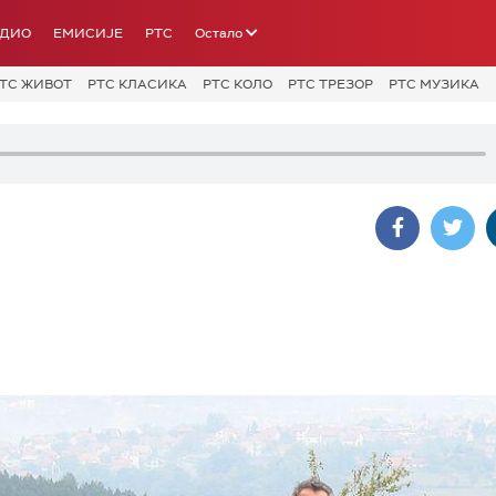
АДИО
ЕМИСИЈЕ
РТС
Остало
ТС ЖИВОТ
РТС КЛАСИКА
РТС КОЛО
РТС ТРЕЗОР
РТС МУЗИКА