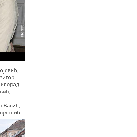
ојевић,
озитор
Милорад
вић,
н Васић,
ојловић.