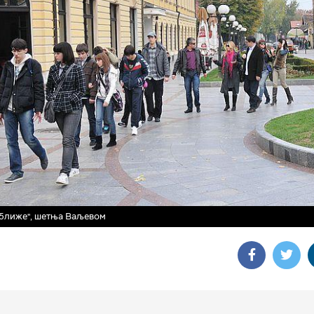
ближе", шетња Ваљевом