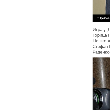
"Приђи 
Играју:
Горица 
Нешкови
Стефан 
Раденко