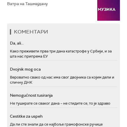
Ватра на Ташмајдану
КОМЕНТАРИ
Da, ali...
Како преживети прва три дана катастрофе у Србији, и за
шта нас припрема ЕУ
Dvojnik mog oca
Вероватно свако од нас има свог двојника са којим дели и
сличну ДНК
Nemogućnost tusiranja
Не туширате се сваког дана – не стидите се, то је здраво
Cestitke za uspeh
Да ли сте знали да се најбоље грамофонске ручице