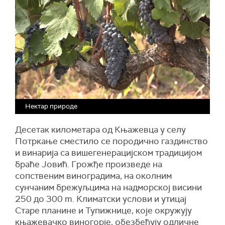
Нектар природе
Десетак километара од Књажевца у селу
Потркање сместило се породично газдинство
и винарија са вишегенерацијском традицијом
браће Јовић. Грожђе произведе
на
сопственим виноградима, на околним
сунчаним брежуљцима на надморској висини
250 до 300 m. Климатски услови и утицај
Старе планине и Тупижнице, које окружују
књажевачко виногорје, обезбеђују одличне