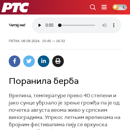
РТС
Читај ми!
ПЕТАК, 06.09.2024, 15:45 -> 16:32
Поранила берба
Врелина, температуре преко 40 степени и
јако сунце убрзало је зрење грожђа па је од
почетка августа веома живо у српским
виноградима. Упркос летњим врелинама на
бројним фестивалима пију се врхунска