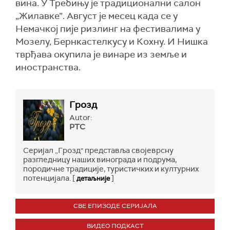
вина. У Требињу је традиционални салон
„Жилавке”. Август је месец када се у
Немачкој пије ризлинг на фестивалима у
Мозелу, Бернкастелкусу и Кохну. И Нишка
тврђава окупила је винаре из земље и
иностранства.
Грозд
Autor:
РТС
Серијал „Грозд" представља својеврсну
разгледницу наших винограда и подрума,
породичне традиције, туристичких и културних
потенцијала. [
]
детаљније
СВЕ ЕПИЗОДЕ СЕРИЈАЛА
ВИДЕО ПОДКАСТ