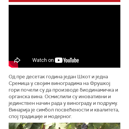
Од пре десетак година један Шкот и једна
С
ремица у својим виноградима на Фрушкој
гори почели су да производе биодинамичка и
органска вина. Осмислили су иновативни и
јединствен начин рада у винограду и подруму.
Винарија је симбол посвећености и квалитет
а
,
спој традиције и модерног.