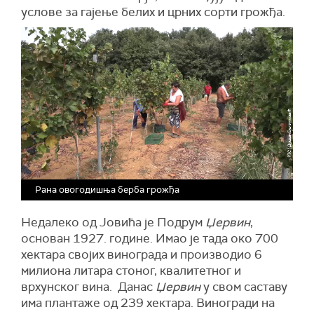
услове за гајење белих и црних сорти грожђа.
Рана овогодишња берба грожђа
Недалеко од Јовића је Подрум
Џервин
,
основан 1927. године. Имао је тада око 700
хектара својих винограда и производио 6
милиона литара стоног, квалитетног и
врхунског вина. Данас
Џервин
у свом саставу
има плантаже од 239 хектара. Виногради на