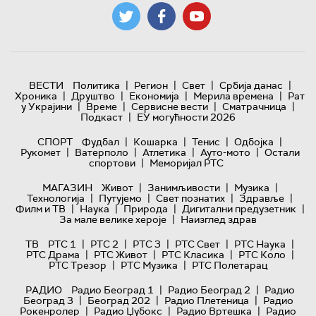
|
|
|
|
ВЕСТИ
Политика
Регион
Свет
Србија данас
|
|
|
|
Хроника
Друштво
Економија
Мерила времена
Рат
|
|
|
|
у Украјини
Време
Сервисне вести
Сматрачница
|
Подкаст
ЕУ могућности 2026
|
|
|
|
СПОРТ
Фудбал
Кошарка
Тенис
Одбојка
|
|
|
|
Рукомет
Ватерполо
Атлетика
Ауто-мото
Остали
|
спортови
Меморијал РТС
|
|
|
МАГАЗИН
Живот
Занимљивости
Музика
|
|
|
|
Технологијa
Путујемо
Свет познатих
Здравље
|
|
|
|
Филм и ТВ
Наука
Природа
Дигитални предузетник
|
За мале велике хероје
Наизглед здрав
|
|
|
|
|
ТВ
РТС 1
РТС 2
РТС 3
РТС Свет
РТС Наука
|
|
|
|
РТС Драма
РТС Живот
РТС Класика
РТС Коло
|
|
РТС Трезор
РТС Музика
РТС Полетарац
|
|
РАДИО
Радио Београд 1
Радио Београд 2
Радио
|
|
|
Београд 3
Београд 202
Радио Плетеница
Радио
|
|
|
Рокенролер
Радио Џубокс
Радио Вртешка
Радио