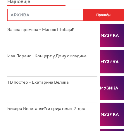
Најновије
РТС НАУКА
ФИЛМ
РТС ДРАМА
За сва времена – Милош Шобајић
РТС ЖИВОТ
РТС КЛАСИКА
РТС КОЛО
Ива Лоренс - Концерт у Дому омладине
РТС ТРЕЗОР
РТС МУЗИКА
ТВ постер – Екатарина Велика
РТС ПОЛЕТАРАЦ
Бисера Велетанлић и пријатељи, 2. део