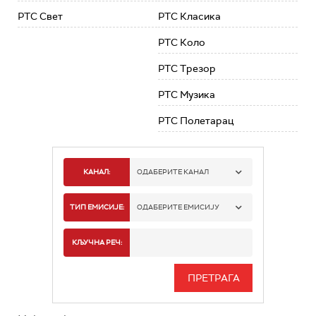
РТС Свет
РТС Класика
РТС Коло
РТС Трезор
РТС Музика
РТС Полетарац
КАНАЛ:
ОДАБЕРИТЕ КАНАЛ
РТС 1
ТИП ЕМИСИЈЕ:
ОДАБЕРИТЕ ЕМИСИЈУ
РТС 2
СПОРТ
КЉУЧНА РЕЧ:
РТС 3
СЕРИЈА
РТС СВЕТ
ИНФО