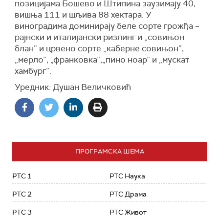
позицијама Бошево и Штипина заузимају 40,
вишња 111 и шљива 88 хектара. У
виноградима доминирају беле сорте
грожђа –
рајнски и италијански ризлинг и „
с
овињон
блан” и црвено сорте „
к
аберне совињон”,
„мерло”, „франковка”,„пино ноар”
и
„мускат
хамбург”.
Уредник: Душан Величковић
ПРОГРАМСКА ШЕМА
РТС 1
РТС Наука
РТС 2
РТС Драма
РТС 3
РТС Живот